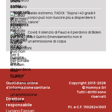
Caldo estremo, FADOI: “Sopra i 40 gradi il
corpo può non riuscire più a disperdere il
calore”
Covid. Il silenzio di Fauci e il perdono di Biden.
Ma il Quinto Emendamento non è
un’ammissione di colpa
Quotidiano online
Copyright 2013-2026
d'informazione sanitaria
© Homnya Srl
Tutti i diritti sono
riservati
Direttore
responsabile
P.I. e C.F. 13026241003
Luciano Fassari