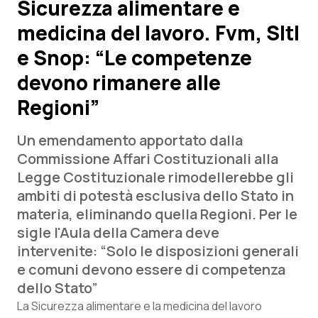
Sicurezza alimentare e
medicina del lavoro. Fvm, SItI
Scienza e Farmaci
e Snop: “Le competenze
Studi e Analisi
devono rimanere alle
Regioni”
Lettere al direttore
Un emendamento apportato dalla
Edizioni Regionali
Commissione Affari Costituzionali alla
Legge Costituzionale rimodellerebbe gli
QS Pro
ambiti di potestà esclusiva dello Stato in
materia, eliminando quella Regioni. Per le
Professionisti Sanitari.AI
sigle l'Aula della Camera deve
intervenite: “Solo le disposizioni generali
Abruzzo
QS Pro Gold
e comuni devono essere di competenza
dello Stato”
QS Club
Newsletter
Basilicata
Artrite & artrosi
La Sicurezza alimentare e la medicina del lavoro