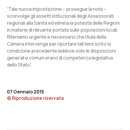
Salute orale & impianti
“Tale nuova impostazione – prosegue la nota –
sconvolge gli assetti istituzionali degli Assessorati
Sangue & coagulazione
regionali alla Sanità ed elimina la potestà delle Regioni
in materie di rilevante portata sulle popolazioni locali.
Tiroide
Riteniamo urgente e necessario che l’Aula della
Camera intervenga per riportare tali temi sotto la
condizione precedente laddove solo le disposizioni
Tumore al seno
generali e comuni erano di competenza legislativa
dello Stato”.
Tumore ovarico
Tumori del Polmone & Testa Collo
07 Gennaio 2015
Tumori gastrointestinali
© Riproduzione riservata
Ulcera & Reflusso
Vaccini