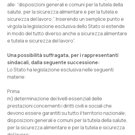
alle: “disposizioni generali e comuni per la tutela della
Piemonte
HIV
salute, per la sicurezza alimentare e per la tutela e
sicurezza del lavoro;”. Inserendo un semplice punto e
Provincia Autonoma di Bolzano
Infezioni & Febbre
virgola la legislazione esclusiva dello Stato si estende
in modo del tutto diverso anche a sicurezza alimentare
e tutela e sicurezza del lavoro”.
Provincia Autonoma di Trento
Ipertensione & Scompenso
Una possibilità suffragata, per i rappresentanti
Puglia
Malattie rare
sindacali, dalla seguente successione:
Lo Stato ha legislazione esclusiva nelle seguenti
Sardegna
Malattia di Crohn & Rettocolite Ulcerosa
materie:
Sicilia
Neuroscienze & patologie neurodegenerative
Prima
m) determinazione dei livelli essenziali delle
Toscana
Obesità
prestazioni concernenti i diritti civili e sociali che
devono essere garantiti su tutto il territorio nazionale;
Umbria
Oftalmologia
disposizioni generali e comuni per la tutela della salute,
per la sicurezza alimentare e per la tutela e sicurezza
del lavoro;