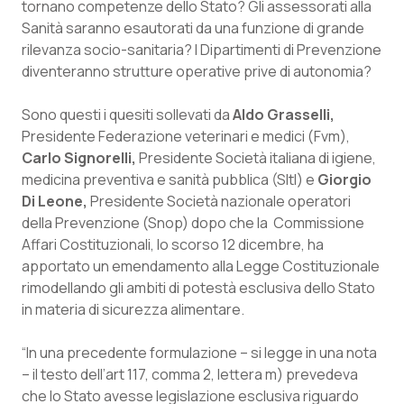
tornano competenze dello Stato? Gli assessorati alla
Calabria
Asma & BPCO
Sanità saranno esautorati da una funzione di grande
rilevanza socio-sanitaria? I Dipartimenti di Prevenzione
Campania
Car-T
diventeranno strutture operative prive di autonomia?
Emilia-Romagna
Colesterolo & coronaropatie
Sono questi i quesiti sollevati da
Aldo Grasselli,
Presidente Federazione veterinari e medici (Fvm),
Friuli Venezia Giulia
Dermatite Atopica
Carlo Signorelli,
Presidente Società italiana di igiene,
medicina preventiva e sanità pubblica (SItI) e
Giorgio
Lazio
Diabete & glucometri
Di Leone,
Presidente Società nazionale operatori
della Prevenzione (Snop) dopo che la Commissione
Affari Costituzionali, lo scorso 12 dicembre, ha
Liguria
Disturbi dell’umore
apportato un emendamento alla Legge Costituzionale
rimodellando gli ambiti di potestà esclusiva dello Stato
Lombardia
Dolore
in materia di sicurezza alimentare.
Marche
Donna & Salute
“In una precedente formulazione – si legge in una nota
– il testo dell’art 117, comma 2, lettera m) prevedeva
Molise
Epatiti
che lo Stato avesse legislazione esclusiva riguardo