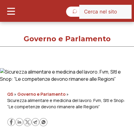
Venerdì 7 Agosto 2026
Governo e Parlamento
Governo e Parlamento
Cronache
QS
»
Governo e Parlamento
»
Sicurezza alimentare e medicina del lavoro. Fvm, SItI e Snop:
Governo e Parlamento
“Le competenze devono rimanere alle Regioni”
Regioni e Asl
Lavoro e Professioni