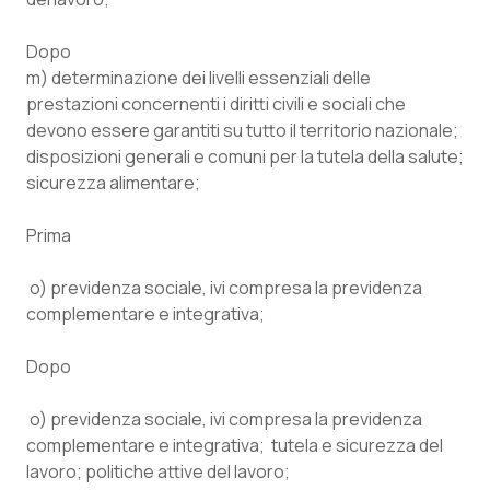
Valle D’Aosta
Oncodermatologia
Dopo
Veneto
Oncoematologia
m) determinazione dei livelli essenziali delle
prestazioni concernenti i diritti civili e sociali che
Oncologia & Nutrizione
devono essere garantiti su tutto il territorio nazionale;
disposizioni generali e comuni per la tutela della salute;
Psoriasi & pelle
sicurezza alimentare;
Quotidiano Cardiologia
Prima
Quotidiano Chirurgia
o) previdenza sociale, ivi compresa la previdenza
complementare e integrativa;
Quotidiano Oncologia
Dopo
Quotidiano Pediatria
o) previdenza sociale, ivi compresa la previdenza
complementare e integrativa; tutela e sicurezza del
Rene & patologie urogenitali
lavoro; politiche attive del lavoro;