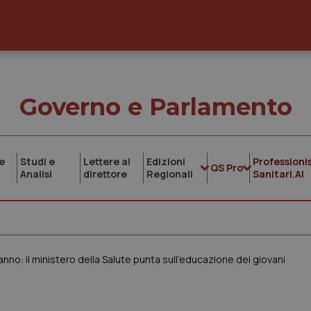
Governo e Parlamento
e
Studi e
Lettere al
Edizioni
Professionis
QS Pro
Analisi
direttore
Regionali
Sanitari.AI
anno: il ministero della Salute punta sull’educazione dei giovani