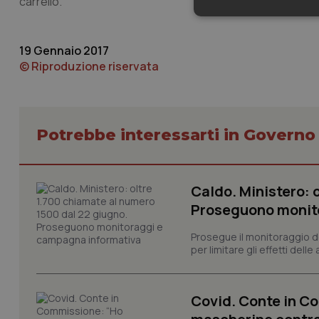
carrello.
Neces
19 Gennaio 2017
© Riproduzione riservata
Potrebbe interessarti in Govern
I cookie necessari con
e l'accesso alle aree 
Nome
Caldo. Ministero: 
VISITOR_PRIVACY_
Proseguono monit
Prosegue il monitoraggio de
per limitare gli effetti dell
CookieScriptConse
Covid. Conte in 