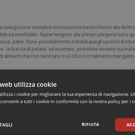
 spiegazione semplice ed esaustiva basta riferirsi alla distin
bile ed inevitabile. Appartengono alla prima categoria tutte qu
esce, pane. Sono possibilmente evitabili quegli sprechi di cib
e : la buccia di patate, ad esempio, potrebbe essere cucinata
 di alimenti che non rientrano tra il cibo normalmente mangiato
web utilizza cookie
ilizza i cookie per migliorare la tua esperienza di navigazione. Ut
e: il 32% si perde in fase di produzione, il 22% durante la racc
consenti a tutti i cookie in conformità con la nostra policy per i 
case, il 13% nei luoghi di ristorazione.
i può cominciare immediatamente, seguendo tre piccoli e semplic
 valore al cibo, poi controllare le date di scadenza evitando di c
RIFIUTA
TAGLI
ACC
utto, quando si va al supermercato non riempire eccessivamen