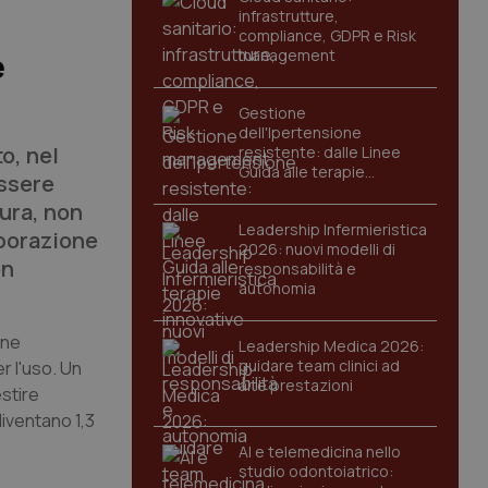
infrastrutture,
compliance, GDPR e Risk
management
e
Gestione
dell'Ipertensione
o, nel
resistente: dalle Linee
Guida alle terapie
ssere
innovative
ura, non
Leadership Infermieristica
aborazione
2026: nuovi modelli di
on
responsabilità e
autonomia
ene
Leadership Medica 2026:
guidare team clinici ad
r l'uso. Un
alte prestazioni
estire
diventano 1,3
AI e telemedicina nello
studio odontoiatrico: