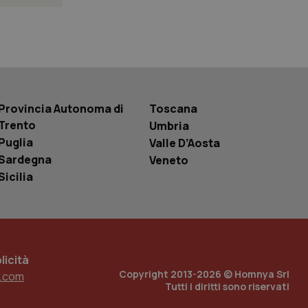
 tenere traccia
i Youtube incorporati
tics per mantenere
tore del sito web sta
ell'interfaccia di
 tenere traccia
Provincia Autonoma di
Toscana
i Youtube incorporati
Trento
Umbria
tore del sito web sta
ell'interfaccia di
Puglia
Valle D’Aosta
Sardegna
Veneto
 tenere traccia
Sicilia
r la gestione
one dell’esperienza
e per abilitare il
loggato con identity
icità
Copyright 2013-2026 © Homnya Srl
.com
Tutti i diritti sono riservati