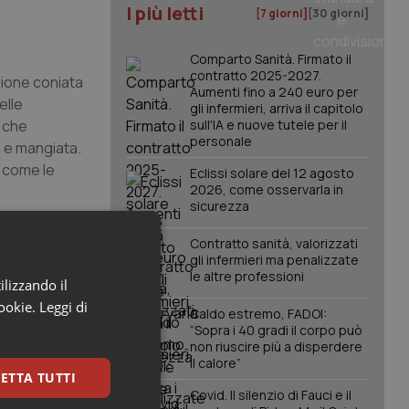
I più letti
[7 giorni]
[30 giorni]
Comparto Sanità. Firmato il
contratto 2025-2027.
zione coniata
Aumenti fino a 240 euro per
elle
gli infermieri, arriva il capitolo
o che
sull'IA e nuove tutele per il
personale
 e mangiata.
, come le
Eclissi solare del 12 agosto
2026, come osservarla in
sicurezza
Contratto sanità, valorizzati
gli infermieri ma penalizzate
le altre professioni
ilizzando il
olta, l’11%
cookie.
Leggi di
Caldo estremo, FADOI:
“Sopra i 40 gradi il corpo può
i consigli,
non riuscire più a disperdere
il calore”
omprare
ETTA TUTTI
te il
Covid. Il silenzio di Fauci e il