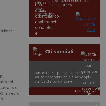
applicazioni concrete e
uso protetto
ministero
Gli speciali
Sanità digitale per garantire più
ni.
salute e sostenibilità. Ma servono
standard e condivisione
arrà del
 corretto e
Tutti gli speciali
60 mila euro.
zia.