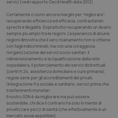
servizi (vedi rapporto Oecd Health data 2012).
Piemonte
HIV
Certamente ci sono ancora margini per “migliorare”:
recuperando efficienza ed efficacia, contrastando
Provincia Autonoma di Bolzano
Infezioni & Febbre
sprechi e illegalità. Soprattutto recuperando un divario
sempre più ampio tra le regioni. L’esperienza di alcune
Provincia Autonoma di Trento
Ipertensione & Scompenso
regioni dimostra che il vero risanamento non si ottiene
con tagli indiscriminati, ma con una coraggiosa
Puglia
Malattie rare
riorganizzazione dei servizi socio sanitari: il
ridimensionamento e la riqualificazione della rete
Sardegna
Malattia di Crohn & Rettocolite Ulcerosa
ospedaliera, il potenziamento dei servizi distrettuali
(centri h 24, assistenza domiciliare e cure primarie),
Sicilia
Neuroscienze & patologie neurodegenerative
regole serie per gli accreditamenti dei privati,
l’integrazione fra sociale e sanitario, servizi prima che
trasferimenti monetari.
Toscana
Obesità
Il nostro SSN è da migliorare ma può essere
sostenibile, chi dice il contrario ha solo in mente di
Umbria
Oftalmologia
privatizzare pezzi di sanità (che effettivamente è un
mercato assai appetibile).