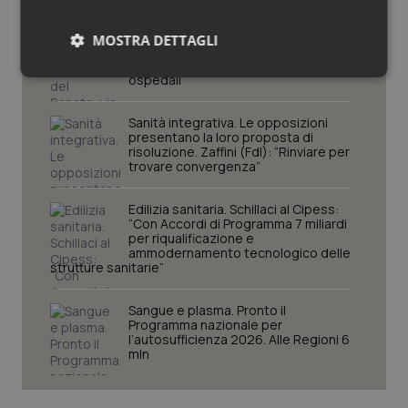
Decreto Pnrr. Ok definitivo del Senato:
MOSTRA DETTAGLI
via libera al nuovo Policlinico Umberto
I e proroga antincendio per gli
Necessari
Statistici
Marketing
ospedali
Sanità integrativa. Le opposizioni
presentano la loro proposta di
risoluzione. Zaffini (FdI): “Rinviare per
trovare convergenza”
Necessari
Statistici
Marketing
Edilizia sanitaria. Schillaci al Cipess:
“Con Accordi di Programma 7 miliardi
per riqualificazione e
I cookie necessari contribuiscono a rendere fruibile il
ammodernamento tecnologico delle
sito web abilitandone funzionalità di base quali la
strutture sanitarie”
navigazione sulle pagine e l'accesso alle aree
protette del sito. Il sito web non è in grado di
funzionare correttamente senza questi cookie.
Sangue e plasma. Pronto il
Programma nazionale per
Nome
Fornitore
/
Dominio
Scaden
l’autosufficienza 2026. Alle Regioni 6
mln
VISITOR_PRIVACY_METADATA
5 mesi
YouTube
settim
.youtube.com