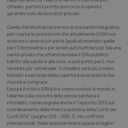
Calabria
Asma & BPCO
cittadini: perfino il pronto soccorso è spesso
garantito solo da lavoratori precari.
Campania
Car-T
Quella che Monti propone non è una sanità integrativa,
Emilia-Romagna
Colesterolo & coronaropatie
per coprire le prestazioni che attualmente il SSN non
assicura o assicura in parte (quali ad esempio quelle
per l’Odontoiatria o per la non autosufficienza). Ma una
Friuli Venezia Giulia
Dermatite Atopica
sanità privata che affiancherebbe il SSN pubblico.
Il diritto alla salute e alle cure, a quel punto però, non
Lazio
Diabete & glucometri
sarebbe più “universale”: il cittadino sarà più o meno
tutelato a seconda della copertura assicurativa che
Liguria
Disturbi dell’umore
riuscirà a comprare.
Eppure il nostro SSN è tra i meno costosi al mondo e
Lombardia
Dolore
l’allarme sulla crescita della spesa sanitaria è
infondato, come segnala anche il “rapporto 2012 sul
Marche
Donna & Salute
coordinamento della finanza pubblica della Corte dei
Conti 2012” (pagine 225 – 268). E, nei confronti
Molise
Epatiti
internazionali, l’Italia associa minore spesa a migliori