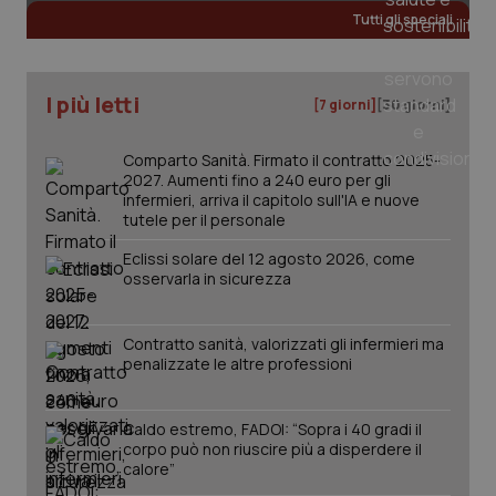
Tutti gli speciali
I più letti
[7 giorni]
[30 giorni]
Comparto Sanità. Firmato il contratto 2025-
2027. Aumenti fino a 240 euro per gli
infermieri, arriva il capitolo sull'IA e nuove
tutele per il personale
Eclissi solare del 12 agosto 2026, come
osservarla in sicurezza
Contratto sanità, valorizzati gli infermieri ma
penalizzate le altre professioni
PHPSESSID
Sessio
PHP.net
www.quotidianosanita.it
Caldo estremo, FADOI: “Sopra i 40 gradi il
corpo può non riuscire più a disperdere il
calore”