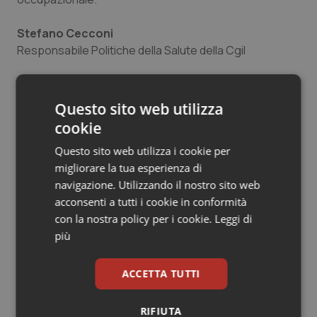
Salute orale & impianti
Stefano Cecconi
Responsabile Politiche della Salute della Cgil
Sangue & coagulazione
Tiroide
Questo sito web utilizza
Stefano Cecconi
cookie
Tumore al seno
28 Novembre 2012
Questo sito web utilizza i cookie per
© Riproduzione riservata
Tumore ovarico
migliorare la tua esperienza di
navigazione. Utilizzando il nostro sito web
Tumori del Polmone & Testa Collo
acconsenti a tutti i cookie in conformità
con la nostra policy per i cookie.
Leggi di
più
Tumori gastrointestinali
Ulcera & Reflusso
ACCETTA TUTTI
Potrebbe interessarti in
Governo e Parlamento
Vaccini
RIFIUTA