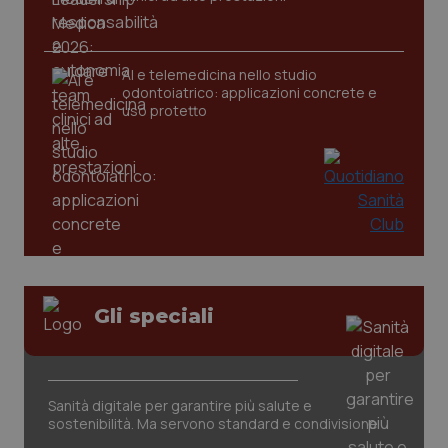
tracking-sites-ironfish-
www.quotidianosanita.it
4
AI e telemedicina nello studio
tracking-enable
settim
odontoiatrico: applicazioni concrete e
2 gior
uso protetto
tracking-sites-ironfish-
www.quotidianosanita.it
4
session-id
settim
2 gior
_ga
1 anno
Google LLC
mes
.quotidianosanita.it
Gli speciali
Sanità digitale per garantire più salute e
sostenibilità. Ma servono standard e condivisione