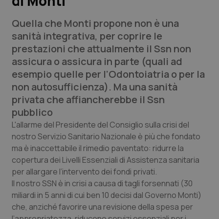
di Monti
Quella che Monti propone non è una
Scienza e Farmaci
sanità integrativa, per coprire le
prestazioni che attualmente il Ssn non
Studi e Analisi
assicura o assicura in parte (quali ad
esempio quelle per l’Odontoiatria o per la
Lettere al direttore
non autosufficienza). Ma una sanità
privata che affiancherebbe il Ssn
Edizioni Regionali
pubblico
QS Pro
L'allarme del Presidente del Consiglio sulla crisi del
nostro Servizio Sanitario Nazionale è più che fondato
ma è inaccettabile il rimedio paventato: ridurre la
Professionisti Sanitari.AI
copertura dei Livelli Essenziali di Assistenza sanitaria
per allargare l’intervento dei fondi privati.
Abruzzo
QS Pro Gold
Il nostro SSN è in crisi a causa di tagli forsennati (30
miliardi in 5 anni di cui ben 10 decisi dal Governo Monti)
QS Club
Newsletter
Basilicata
Artrite & artrosi
che, anziché favorire una revisione della spesa per
l’appropriatezza, riducono servizi essenziali per i