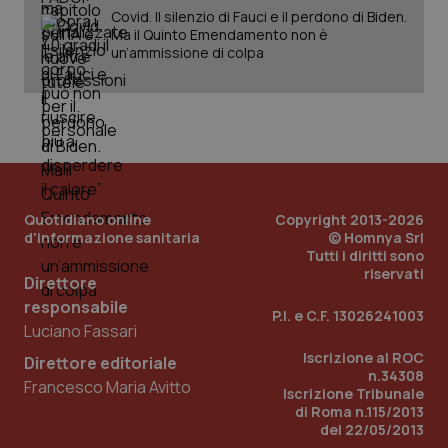
Covid. Il silenzio di Fauci e il perdono di Biden.
Ma il Quinto Emendamento non è
un’ammissione di colpa
Quotidiano online
Copyright 2013-2026
d'informazione sanitaria
© Homnya Srl
Tutti i diritti sono
_ga_KM60CM4NPH
.quotidianosanita.it
1 anno
riservati
Direttore
mes
responsabile
P.I. e C.F. 13026241003
Luciano Fassari
Iscrizione al ROC
Direttore editoriale
n.34308
Francesco Maria Avitto
Iscrizione Tribunale
di Roma n.115/2013
del 22/05/2013