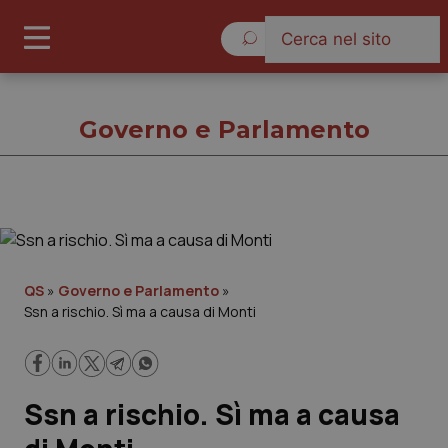
Giovedì 6 Agosto 2026
Governo e Parlamento
Governo e Parlamento
Cronache
QS
»
Governo e Parlamento
»
Ssn a rischio. Sì ma a causa di Monti
Governo e Parlamento
Regioni e Asl
Ssn a rischio. Sì ma a causa
Lavoro e Professioni