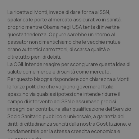
Valle D’Aosta
Oncodermatologia
La ricetta di Monti, invece di dare forza al SSN,
Veneto
Oncoematologia
spalanca le porte al mercato assicurativo in sanità,
proprio mentre Obama negli USA tenta di invertire
Oncologia & Nutrizione
questa tendenza. Oppure sarebbe un ritorno al
passato: non dimentichiamo che le vecchie mutue
Psoriasi & pelle
erano autentici carrozzoni, di scarsa qualità e
oltretutto pieni di debiti.
La CGIL intende reagire per scongiurare questa idea di
Quotidiano Cardiologia
salute come merce e di sanità come mercato.
Per questo bisogna rispondere con chiarezza a Monti:
Quotidiano Chirurgia
le forze politiche che vogliono governare l’Italia
spazzino via qualsiasi ipotesi che intende ridurre il
Quotidiano Oncologia
campo di intervento del SSN e assumano precisi
impegni per contribuire alla riqualificazione del Servizio
Quotidiano Pediatria
Socio Sanitario pubblico e universale, a garanzia dei
diritti di cittadinanza sanciti dalla nostra Costituzione, e
Rene & patologie urogenitali
fondamentale per la stessa crescita economica e
occupazionale.