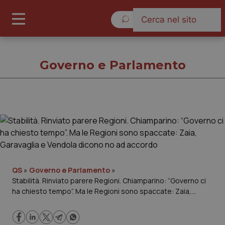
Venerdì 7 Agosto 2026
Governo e Parlamento
Governo e Parlamento
Cronache
Governo e Parlamento
QS
»
Governo e Parlamento
»
Stabilità. Rinviato parere Regioni. Chiamparino: “Governo ci
ha chiesto tempo”. Ma le Regioni sono spaccate: Zaia,
Regioni e Asl
Garavaglia e Vendola dicono no ad accordo
Lavoro e Professioni