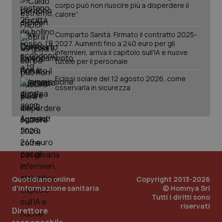
mantener
vid
corpo può non riuscire più a disperdere il
lo stato
inco
calore”
della
può
sessione.
det
vis
Comparto Sanità. Firmato il contratto 2025-
web
2027. Aumenti fino a 240 euro per gli
uti
nuo
infermieri, arriva il capitolo sull'IA e nuove
ver
tutele per il personale
dell
You
Eclissi solare del 12 agosto 2026, come
__Secure-YNID
.youtube.com
5 mesi 4
Que
osservarla in sicurezza
settimane
imp
You
ten
pre
del
vid
inco
può
det
vis
web
uti
nuo
Quotidiano online
Copyright 2013-2026
ver
d'informazione sanitaria
© Homnya Srl
dell
Tutti i diritti sono
You
riservati
Direttore
YSC
Sessione
Que
Google LLC
imp
.youtube.com