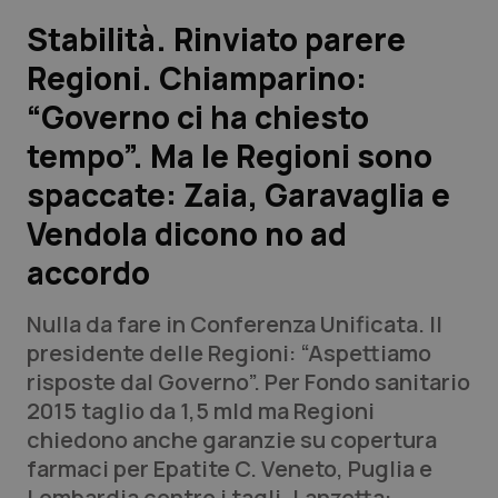
Stabilità. Rinviato parere
Scienza e Farmaci
Regioni. Chiamparino:
“Governo ci ha chiesto
Studi e Analisi
tempo”. Ma le Regioni sono
Lettere al direttore
spaccate: Zaia, Garavaglia e
Edizioni Regionali
Vendola dicono no ad
accordo
QS Pro
Nulla da fare in Conferenza Unificata. Il
Professionisti Sanitari.AI
presidente delle Regioni: “Aspettiamo
risposte dal Governo”. Per Fondo sanitario
Abruzzo
QS Pro Gold
2015 taglio da 1,5 mld ma Regioni
chiedono anche garanzie su copertura
QS Club
Newsletter
Basilicata
Artrite & artrosi
farmaci per Epatite C. Veneto, Puglia e
Lombardia contro i tagli. Lanzetta: