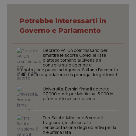
Potrebbe interessarti in
Governo e Parlamento
CookieScriptConsent
5 mesi
CookieScript
settim
www.quotidianosanita.it
Decreto PA. Un commissario per
smaltire le scorte Covid, le liste
d’attesa tornano al Siveas e il
controllo sulle agende di
prenotazione passa ad Agenas. Saltano l’aumento
delle tariffe ospedaliere e la proroga dei gettonisti
Università. Bernini firma il decreto:
27.000 posti per Medicina, 3.000 in
più rispetto a scorso anno
tracking-sites-ironfish-
www.quotidianosanita.it
4
tracking-enable
settim
Pnrr Salute. Missione 6 verso il
2 gior
traguardo, in chiusura la
rendicontazione degli obiettivi per la
X e ultima rata