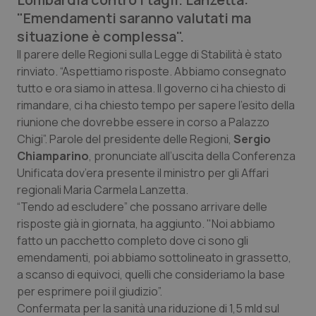
Calabria
Asma & BPCO
"Emendamenti saranno valutati ma
situazione è complessa".
Campania
Car-T
Il parere delle Regioni sulla Legge di Stabilità è stato
rinviato. “Aspettiamo risposte. Abbiamo consegnato
Emilia-Romagna
Colesterolo & coronaropatie
tutto e ora siamo in attesa. Il governo ci ha chiesto di
rimandare, ci ha chiesto tempo per sapere l'esito della
Friuli Venezia Giulia
Dermatite Atopica
riunione che dovrebbe essere in corso a Palazzo
Chigi”. Parole del presidente delle Regioni,
Sergio
Chiamparino
, pronunciate all’uscita della Conferenza
Lazio
Diabete & glucometri
Unificata dov’era presente il ministro per gli Affari
regionali Maria Carmela Lanzetta.
Liguria
Disturbi dell’umore
“Tendo ad escludere” che ‎possano arrivare delle
risposte già in giornata, ha aggiunto. "Noi abbiamo
Lombardia
Dolore
fatto un pacchetto completo dove ci sono gli
emendamenti, poi abbiamo sottolineato in grassetto,
Marche
Donna & Salute
a scanso di equivoci, quelli che consideriamo la base
per esprimere poi il giudizio”.
Molise
Epatiti
Confermata per la sanità una riduzione di 1,5 mld sul