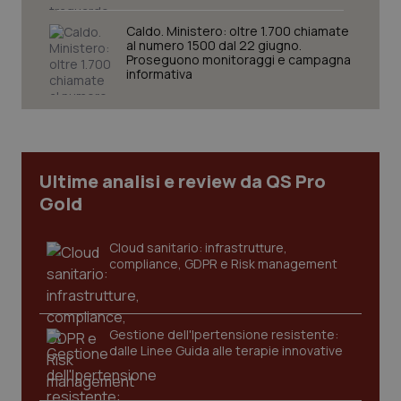
tracking-sites-ironfish-
www.quotidianosanita.it
4
Caldo. Ministero: oltre 1.700 chiamate
session-id
settim
al numero 1500 dal 22 giugno.
2 gior
Proseguono monitoraggi e campagna
informativa
_ga
1 anno
Google LLC
mes
.quotidianosanita.it
Ultime analisi e review da QS Pro
Gold
Cloud sanitario: infrastrutture,
compliance, GDPR e Risk management
Gestione dell'Ipertensione resistente:
dalle Linee Guida alle terapie innovative