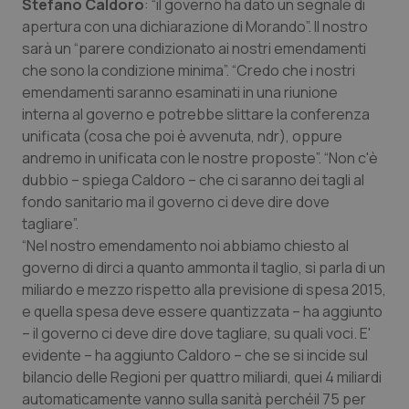
Stefano Caldoro
: “il governo ha dato un segnale di
Salute orale & impianti
apertura con una dichiarazione di Morando”. Il nostro
sarà un “parere condizionato ai nostri emendamenti
Sangue & coagulazione
che sono la condizione minima”. “Credo che i nostri
emendamenti saranno esaminati in una riunione
interna al governo e potrebbe slittare la conferenza
Tiroide
unificata (cosa che poi è avvenuta, ndr), oppure
andremo in unificata con le nostre proposte”. “Non c'è
Tumore al seno
dubbio – spiega Caldoro – che ci saranno dei tagli al
fondo sanitario ma il governo ci deve dire dove
Tumore ovarico
tagliare”.
“Nel nostro emendamento noi abbiamo chiesto al
Tumori del Polmone & Testa Collo
governo di dirci a quanto ammonta il taglio, si parla di un
miliardo e mezzo rispetto alla previsione di spesa 2015,
Tumori gastrointestinali
e quella spesa deve essere quantizzata – ha aggiunto
– il governo ci deve dire dove tagliare, su quali voci. E'
Ulcera & Reflusso
evidente – ha aggiunto Caldoro – che se si incide sul
bilancio delle Regioni per quattro miliardi, quei 4 miliardi
automaticamente vanno sulla sanità perchéil 75 per
Vaccini