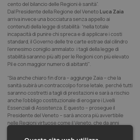
cento del bilancio delle Regioni è sanità”.
Dal Presidente della Regione del Veneto
Luca Zaia
arriva invece una bocciatura senza appello ai
contenuti della legge di stabilità: “nella totale
incapacità di punire chi spreca e di applicare i costi
standard, il Governo delle tre carte estrae dal cilindro
l'ennesimo coniglio ammalato: i tagli della legge di
stabilità saranno più alti per le Regioni con più elevato
Pil e con maggior numero di abitanti''.
“Sia anche chiaro fin d'ora – aggiunge Zaia – che la
sanità subirà un contraccolpo forse letale, perché tutti
saranno costretti a tagli di prestazioni e sarà a rischio
anche l'obbligo costituzionale di erogare i Livelli
Essenziali di Assistenza. E questo – prosegue il
Presidente del Veneto – sarà ancora più avvertibile
nelle Regioni virtuose come il Veneto, che da anni
applicano i costi standard, si forniscono di beni e
servizi con le centrali uniche d'acquisto, non caricano