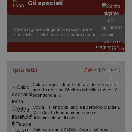
Gli speciali
Sanità digitale per garantire più salute e
_ga_KM60CM4NPH
.quotidianosanita.it
1 anno
sostenibilità. Ma servono standard e condivisione
mes
Tutti gli speciali
I più letti
[7 giorni]
[30 giorni]
Caldo, segnali di lenta ritirata dell'ondata: il 7
agosto restano 26 città da bollino rosso, l'8
Fornitore
/
Nome
Scadenza
Descrizion
scendono a 19
Dominio
Nome
Fornitore
/
Dominio
Scadenza
Des
_ga_0VMQEQKQ1N
.quotidianosanita.it
1 anno 1
Questo
Covid. Il silenzio di Fauci e il perdono di Biden.
mese
cookie
VISITOR_INFO1_LIVE
5 mesi 4
Que
Google LLC
viene
Ma il Quinto Emendamento non è
settimane
imp
.youtube.com
utilizzato
You
un’ammissione di colpa
da Google
ten
Analytics
pre
per
del
Caldo estremo, FADOI: “Sopra i 40 gradi il