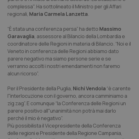
Valle D’Aosta
Oncodermatologia
complessa". Ha sottolineato il Ministro per gli Affari
regionali,
Maria Carmela Lanzetta
.
Veneto
Oncoematologia
“È stata una conferenza persa” ha detto
Massimo
Oncologia & Nutrizione
Garavaglia
, assessore al Bilancio della Lombardia e
coordinatore delle Regioni in materia di Bilancio. “Noi e il
Psoriasi & pelle
Veneto in conferenza delle Regioni abbiamo dato
parere negativo ma siamo persone serie e se
Quotidiano Cardiologia
verranno accolti i nostri emendamenti non faremo
alcun ricorso”.
Quotidiano Chirurgia
Per il Presidente della Puglia,
Nichi Vendola
“è carente
l''interlocuzione con il governo, ancora camminiamo a
Quotidiano Oncologia
zig zag”. E comunque “la Conferenza delle Regioni un
parere positivo all''unanimità non potrà mai darlo
Quotidiano Pediatria
perché il mio è negativo”.
Più possibilista il Vicepresidente della Conferenza
Rene & patologie urogenitali
delle regioni e Presidente della Regione Campania,