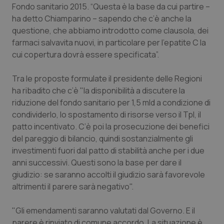
Fondo sanitario 2015. “Questa è la base da cui partire –
Piemonte
HIV
ha detto Chiamparino – sapendo che c’è anche la
questione, che abbiamo introdotto come clausola, dei
farmaci salvavita nuovi, in particolare per l’epatite C la
Provincia Autonoma di Bolzano
Infezioni & Febbre
cui copertura dovrà essere specificata”.
Provincia Autonoma di Trento
Ipertensione & Scompenso
‎Tra le proposte formulate il presidente delle Regioni
ha ribadito che c’è "la disponibilità a discutere la
Puglia
Malattie rare
riduzione del fondo sanitario per 1,5 mld a condizione di
condividerlo, lo spostamento di risorse verso il Tpl, il
Sardegna
Malattia di Crohn & Rettocolite Ulcerosa
patto incentivato. C’è poi la prosecuzione dei benefici
del pareggio di bilancio, quindi sostanzialmente gli
Sicilia
Neuroscienze & patologie neurodegenerative
investimenti fuori dal patto di stabilità anche per i due
anni successivi. Questi sono la base per dare il
Toscana
Obesità
giudizio: se saranno accolti il giudizio sarà favorevole
altrimenti il parere sarà negativo".
Umbria
Oftalmologia
"Gli emendamenti saranno valutati dal Governo. E il
parere è rinviato di comune accordo. La situazione è