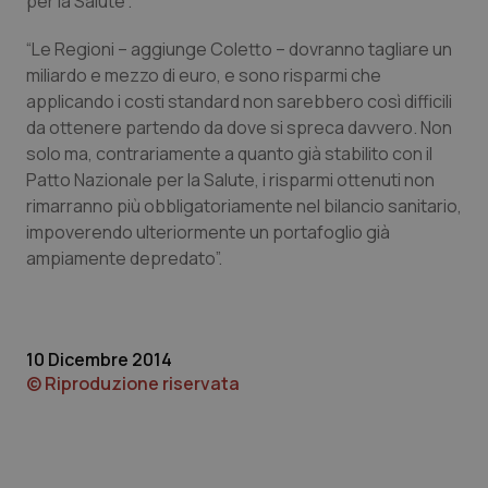
per la Salute”.
“Le Regioni – aggiunge Coletto – dovranno tagliare un
miliardo e mezzo di euro, e sono risparmi che
Necessari
Statistici
Marketing
applicando i costi standard non sarebbero così difficili
I cookie necessari contribuiscono a rendere fruibile il
da ottenere partendo da dove si spreca davvero. Non
sito web abilitandone funzionalità di base quali la
solo ma, contrariamente a quanto già stabilito con il
navigazione sulle pagine e l'accesso alle aree
protette del sito. Il sito web non è in grado di
Patto Nazionale per la Salute, i risparmi ottenuti non
funzionare correttamente senza questi cookie.
rimarranno più obbligatoriamente nel bilancio sanitario,
Nome
Fornitore
/
Dominio
Scaden
impoverendo ulteriormente un portafoglio già
ampiamente depredato”.
VISITOR_PRIVACY_METADATA
5 mesi
YouTube
settim
.youtube.com
10 Dicembre 2014
© Riproduzione riservata