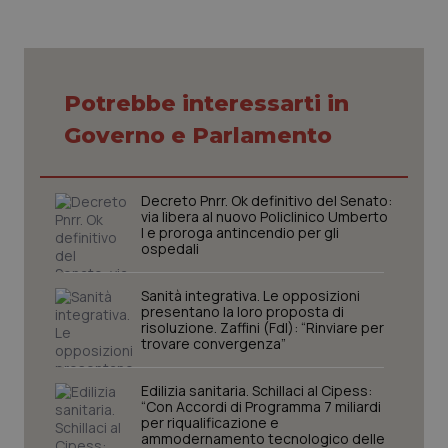
Potrebbe interessarti in
CookieScriptConsent
5 mesi
CookieScript
Governo e Parlamento
settim
www.quotidianosanita.it
Decreto Pnrr. Ok definitivo del Senato:
via libera al nuovo Policlinico Umberto
I e proroga antincendio per gli
ospedali
Sanità integrativa. Le opposizioni
presentano la loro proposta di
risoluzione. Zaffini (FdI): “Rinviare per
trovare convergenza”
tracking-sites-ironfish-
www.quotidianosanita.it
4
tracking-enable
settim
Edilizia sanitaria. Schillaci al Cipess:
2 gior
“Con Accordi di Programma 7 miliardi
per riqualificazione e
ammodernamento tecnologico delle