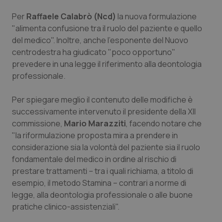
Valle D’Aosta
Oncodermatologia
Per
Raffaele Calabrò (Ncd)
la nuova formulazione
Veneto
Oncoematologia
"alimenta confusione tra il ruolo del paziente e quello
del medico". Inoltre, anche l'esponente del Nuovo
centrodestra ha giudicato "poco opportuno"
Oncologia & Nutrizione
prevedere in una legge il riferimento alla deontologia
professionale.
Psoriasi & pelle
Per spiegare meglio il contenuto delle modifiche è
Quotidiano Cardiologia
successivamente intervenuto il presidente della XII
commissione,
Mario Marazziti
, facendo notare che
Quotidiano Chirurgia
"la riformulazione proposta mira a prendere in
considerazione sia la volontà del paziente sia il ruolo
Quotidiano Oncologia
fondamentale del medico in ordine al rischio di
prestare trattamenti – tra i quali richiama, a titolo di
Quotidiano Pediatria
esempio, il metodo Stamina – contrari a norme di
legge, alla deontologia professionale o alle buone
pratiche clinico-assistenziali".
Rene & patologie urogenitali