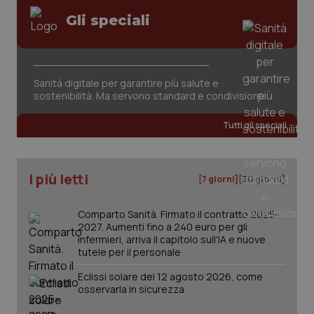
Gli speciali
Sanità digitale per garantire più salute e
_ga_KM60CM4NPH
.quotidianosanita.it
1 anno
sostenibilità. Ma servono standard e condivisione
mes
Tutti gli speciali
I più letti
[7 giorni]
[30 giorni]
Comparto Sanità. Firmato il contratto 2025-
Fornitore
/
2027. Aumenti fino a 240 euro per gli
Nome
Scadenza
Descrizion
Dominio
infermieri, arriva il capitolo sull'IA e nuove
Nome
Fornitore
/
Dominio
Scadenza
Des
tutele per il personale
_ga_0VMQEQKQ1N
.quotidianosanita.it
1 anno 1
Questo
mese
cookie
VISITOR_INFO1_LIVE
5 mesi 4
Que
Google LLC
viene
settimane
imp
.youtube.com
Eclissi solare del 12 agosto 2026, come
utilizzato
You
osservarla in sicurezza
da Google
ten
Analytics
pre
per
del