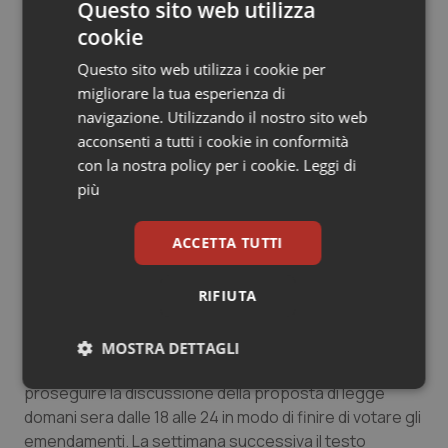
Questo sito web utilizza
attesa la notevole complessità della proposta
emendativa in questione, di cui si propone una
cookie
riformulazione molto articolata", anche alla luce del
Questo sito web utilizza i cookie per
fatto che "diverse proposte emendative
migliorare la tua esperienza di
risulterebbero precluse dalla sua approvazione", pena
navigazione. Utilizzando il nostro sito web
l'abbandono dei lavori in commissione contro
acconsenti a tutti i cookie in conformità
"l'accelerazione dei lavori portata avanti dall'asse PD-
con la nostra policy per i cookie.
Leggi di
M5S".
più
ACCETTA TUTTI
RIFIUTA
E intanto l'approdo del provvedimento in Aula slitta di
una settimana. L’ufficio di presidenza della
MOSTRA DETTAGLI
commissione Affari sociali ha infatti oggi stabilito di
proseguire la discussione della proposta di legge
Necessari
Statistici
Marketing
domani sera dalle 18 alle 24 in modo di finire di votare gli
emendamenti. La settimana successiva il testo