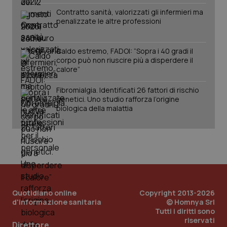
mantener
vid
Contratto sanità, valorizzati gli infermieri ma
lo stato
inco
della
penalizzate le altre professioni
può
sessione.
det
vis
web
uti
Caldo estremo, FADOI: “Sopra i 40 gradi il
nuo
corpo può non riuscire più a disperdere il
ver
calore”
dell
You
Fibromialgia. Identificati 26 fattori di rischio
__Secure-YNID
.youtube.com
5 mesi 4
Que
genetici. Uno studio rafforza l’origine
settimane
imp
You
biologica della malattia
ten
pre
del
vid
inco
può
det
vis
web
uti
nuo
ver
Quotidiano online
Copyright 2013-2026
dell
d'informazione sanitaria
© Homnya Srl
You
Tutti i diritti sono
riservati
YSC
Sessione
Que
Google LLC
Direttore