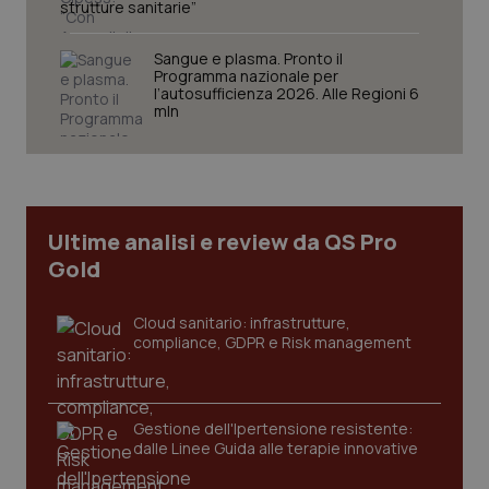
strutture sanitarie”
tracking-sites-ironfish-
www.quotidianosanita.it
4
session-id
settim
Sangue e plasma. Pronto il
2 gior
Programma nazionale per
l’autosufficienza 2026. Alle Regioni 6
mln
_ga
1 anno
Google LLC
mes
.quotidianosanita.it
Ultime analisi e review da QS Pro
Gold
Cloud sanitario: infrastrutture,
compliance, GDPR e Risk management
Gestione dell'Ipertensione resistente:
dalle Linee Guida alle terapie innovative