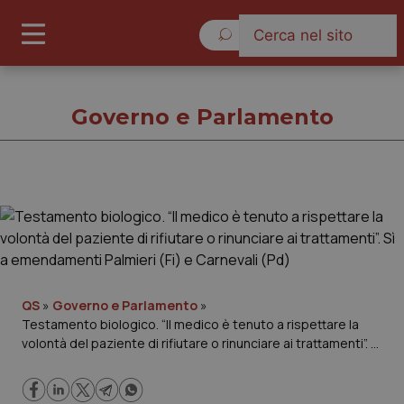
Giovedì 6 Agosto 2026
Governo e Parlamento
Governo e Parlamento
Cronache
Governo e Parlamento
QS
»
Governo e Parlamento
»
Testamento biologico. “Il medico è tenuto a rispettare la
volontà del paziente di rifiutare o rinunciare ai trattamenti”. Sì
Regioni e Asl
a emendamenti Palmieri (Fi) e Carnevali (Pd)
Lavoro e Professioni