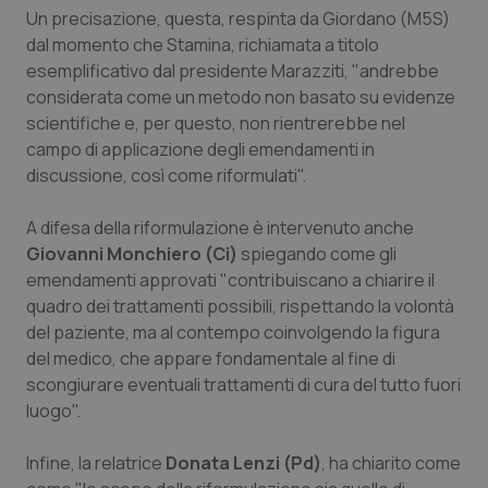
Un precisazione, questa, respinta da Giordano (M5S)
Salute orale & impianti
dal momento che Stamina, richiamata a titolo
esemplificativo dal presidente Marazziti, "andrebbe
Sangue & coagulazione
considerata come un metodo non basato su evidenze
scientifiche e, per questo, non rientrerebbe nel
Tiroide
campo di applicazione degli emendamenti in
discussione, così come riformulati".
Tumore al seno
A difesa della riformulazione è intervenuto anche
Tumore ovarico
Giovanni Monchiero (Ci)
spiegando come gli
emendamenti approvati "contribuiscano a chiarire il
quadro dei trattamenti possibili, rispettando la volontà
Tumori del Polmone & Testa Collo
del paziente, ma al contempo coinvolgendo la figura
del medico, che appare fondamentale al fine di
Tumori gastrointestinali
scongiurare eventuali trattamenti di cura del tutto fuori
luogo".
Ulcera & Reflusso
Infine, la relatrice
Donata Lenzi (Pd)
, ha chiarito come
Vaccini