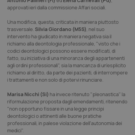
Antonio Palimeri (Fi)
ed
Elena Carnevali (Pd)
,
approvati ieri dalla commissione Affari sociali.
Piemonte
HIV
Una modifica, questa, criticata in maniera piuttosto
Provincia Autonoma di Bolzano
Infezioni & Febbre
trasversale.
Silvia Giordano (M5S)
, nel suo
intervento ha giudicato in maniera negativa sia il
Provincia Autonoma di Trento
Ipertensione & Scompenso
richiamo alla deontologia professionale, "visto che i
codici deontologici possono essere modificati, di
Puglia
Malattie rare
fatto, su iniziativa di una minoranza degli appartenenti
agli ordini professionali", sia la mancanza di un'esplicito
richiamo al diritto, da parte dei pazienti, di interrompere
Sardegna
Malattia di Crohn & Rettocolite Ulcerosa
i trattamenti e non solo di potervi rinunciare.
Sicilia
Neuroscienze & patologie neurodegenerative
Marisa Nicchi (Si)
ha invece ritenuto "pleonastica" la
riformulazione proposta dagli emendamenti, ritenendo
Toscana
Obesità
"non opportuno fissare in una legge principi
deontologici o attinenti alle buone pratiche
Umbria
Oftalmologia
professionali, in palese violazione dell'autonomia dei
medici".