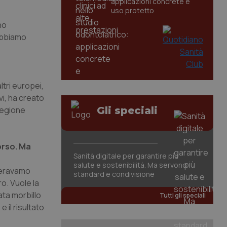
applicazioni concrete e
uso protetto
no
abbiamo
tri europei,
i, ha creato
 regione
Gli speciali
corso. Ma
Sanità digitale per garantire più
salute e sostenibilità. Ma servono
n eravamo
standard e condivisione
ro. Vuole la
ata morbillo
Tutti gli speciali
 il risultato