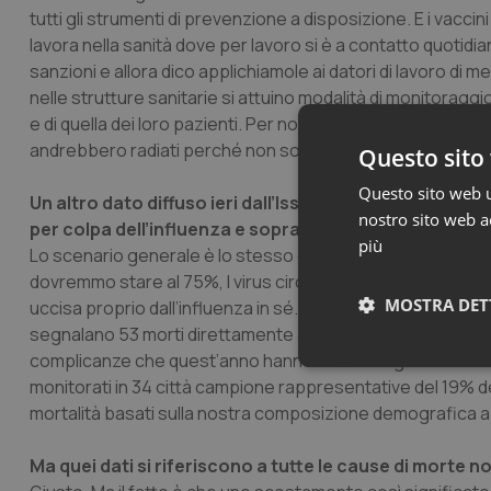
tutti gli strumenti di prevenzione a disposizione. E i vacci
lavora nella sanità dove per lavoro si è a contatto quotidia
sanzioni e allora dico applichiamole ai datori di lavoro di me
nelle strutture sanitarie si attuino modalità di monitoraggio e
e di quella dei loro pazienti. Per non parlare poi di quei med
andrebbero radiati perché non sono medici.
Questo sito 
Questo sito web ut
Un altro dato diffuso ieri dall’Iss chiude il cerchio di
nostro sito web ac
per colpa dell’influenza e soprattutto delle sue comp
più
Lo scenario generale è lo stesso che le ho già descritto. L
dovremmo stare al 75%, I virus circolano così più liberam
MOSTRA DET
uccisa proprio dall’influenza in sé. In questo caso abbiamo 
segnalano 53 morti direttamente ascrivibili a forme partic
complicanze che quest’anno hanno fatto strage. E lo abbia
Neces
monitorati in 34 città campione rappresentative del 19% de
mortalità basati sulla nostra composizione demografica abbi
Ma quei dati si riferiscono a tutte le cause di morte n