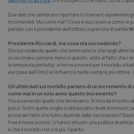
dell’inverno ad oggi
, con il sospetto che siano, tutte o quas
Due dati che sembrano riportare lo scenario epidemiologic
incontenibili. Ma come mai? Cosa è successo e come si p
parlato con il presidente dell’Istituto superiore di sanità
Wa
Presidente Ricciardi, ma cosa sta succedendo?
Sta succedendo quello che temevamo e che negli ultimi temp
si vaccinano sempre meno e questo, unito al fatto che i v
la tempesta perfetta: si torna a morire per il morbillo a livel
europea dell’Oms) e l’influenza miete sempre più vittime, s
Gli ultimi dati sul morbillo parlano di un incremento di
come mai in un solo anno questo incremento?
Sta avvenendo quello che temevamo. Si ricorda il nostro al
pazzi. Sotto quella soglia si abbassano i livelli di immuniz
prova del fatto che tutto dipende dalle vaccinazioni? Bas
free il mese scorso. Lì hanno attuato una politica drastica 
è che il morbillo non c’è più. Sparito.