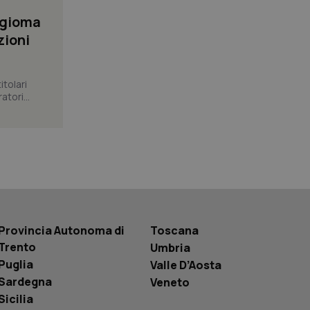
 tenere traccia
ngioma
i Youtube incorporati
tore del sito web sta
zioni
ell'interfaccia di
 tenere traccia
itolari
tori...
r la gestione
one dell’esperienza
e per abilitare il
loggato con identity
Provincia Autonoma di
Toscana
Trento
Umbria
Puglia
Valle D’Aosta
Sardegna
Veneto
Sicilia