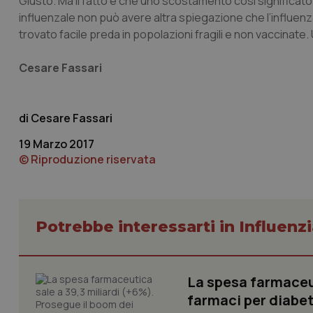
Giusto. Ma il fatto è che uno scostamento così significato
influenzale non può avere altra spiegazione che l’influe
trovato facile preda in popolazioni fragili e non vaccinate
I cookie necessari con
e l'accesso alle aree 
Cesare Fassari
Nome
VISITOR_PRIVACY_
Cesare Fassari
19 Marzo 2017
© Riproduzione riservata
CookieScriptConse
Potrebbe interessarti in Influenz
tracking-sites-ironf
tracking-enable
tracking-sites-ironf
session-id
La spesa farmaceut
farmaci per diabete
_ga