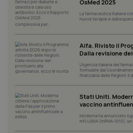
OsMed 2025
La farmaceutica italiana co
nuove terapie e dall'espan
complessiva per...
PHPSESSID
Aifa. Rivisto il Pr
Dalla revisione de
L’Agenzia italiana del farma
formulate dal Coordinamen
finanziaria delle Regioni. Il
_ga_KM60CM4NPH
Stati Uniti. Modern
vaccino antinflue
Nome
Nome
VISITOR_INFO1_LIV
Moderna ha annunciato oggi
_ga_0VMQEQKQ1N
mFLUSIVA (mRNA-1010), un nuo