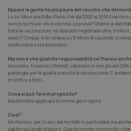
Eppure la gente ha più paura del vaccino che del morb
Lo so. Ma è una follia. Pensi che dal 2000 al 2015 il vaccino co
senza rischi per chi si vaccina. La prova? Stiamo ai dati it
tutte le vaccinazioni, ne abbiamo registrate oltre 9 milion
avuto? Cinque, solo cinque su 9 milioni di vaccinati, e ne
risolto ed ora sta benissimo.
Ma non è che qualche responsabilità ce l’hanno anche i
Verissimo. Essendo ottimisti, valutiamo in non più del 20% la
patologie per le quali è prevista la vaccinazione. E’ evide
incentivo a farlo…
Cosa si può fare in proposito?
Basterebbe applicare le norme già in vigore.
Cioè?
Mi riferisco, per il caso del morbillo in particolare ma anch
salute nei luoghi di lavoro. Queste norme sono molto chiare: