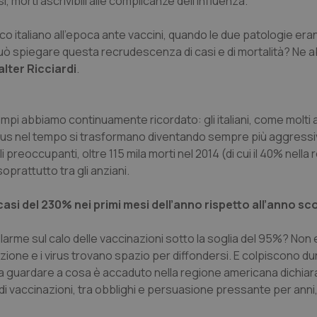
i, morti ascrivibili alle complicanze dell’influenza.
o italiano all’epoca ante vaccini, quando le due patologie era
uò spiegare questa recrudescenza di casi e di mortalità? Ne 
lter Ricciardi
.
i abbiamo continuamente ricordato: gli italiani, come molti al
irus nel tempo si trasformano diventando sempre più aggressiv
li preoccupanti, oltre 115 mila morti nel 2014 (di cui il 40% nella
oprattutto tra gli anziani.
 casi del 230% nei primi mesi dell’anno rispetto all’anno s
larme sul calo delle vaccinazioni sotto la soglia del 95%? No
zazione e i virus trovano spazio per diffondersi. E colpiscono du
ta guardare a cosa è accaduto nella regione americana dichiar
di vaccinazioni, tra obblighi e persuasione pressante per anni, e