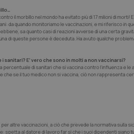
illo…
ntro il morbillo nel mondo ha evitato più di 17 milioni di morti! E 
aliani: da quando monitoriamo le vaccinazioni, e mi riferisco in 
i, ebbene, sa quanto casi di reazioni avverse di una certa grav
ssuna di queste persone è deceduta. Ha avuto qualche problema
 sanitari? E’ vero che sono in molti a non vaccinarsi?
 percentuale di sanitari che si vaccina contro l’influenza e le a
nte che se il tuo medico non si vaccina, ciò non rappresenta ce
e per altre vaccinazioni, a ciò che prevede la normativa sulla si
 spetta al datore di lavoro far sì che i suoi dipendenti siano t