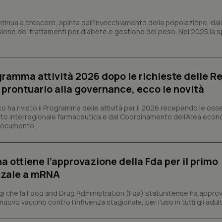
mese
Universal Analytics, che è un a
.quotidianosanita.it
significativo del servizio di ana
utilizzato da Google. Questo cook
ntinua a crescere, spinta dall'invecchiamento della popolazione, dall'
per distinguere utenti unici as
sione dei trattamenti per diabete e gestione del peso. Nel 2025 la 
generato in modo casuale come i
cliente. È incluso in ogni richiest
sito e utilizzato per calcolare i dat
sessioni e campagne per i rapporti 
Sessione
Cookie generato da applicazioni 
PHP.net
linguaggio PHP. Si tratta di un id
ogramma attività 2026 dopo le richieste delle Re
www.quotidianosanita.it
generico utilizzato per mantenere 
l prontuario alla governance, ecco le novità
sessione utente. Normalmente 
generato in modo casuale, il mod
utilizzato può essere specifico pe
co ha rivisto il Programma delle attività per il 2026 recependo le oss
buon esempio è mantenere uno s
un utente tra le pagine.
to interregionale farmaceutica e dal Coordinamento dell’Area econ
 documento...
.quotidianosanita.it
1 anno 1
Questo cookie viene utilizzato d
mese
per mantenere lo stato della ses
a ottiene l’approvazione della Fda per il primo
nzale a mRNA
Fornitore
Fornitore
/
/
Dominio
Scadenza
Descrizione
Scadenza
Descrizione
Dominio
E
5 mesi 4
Questo cookie è impostato da Youtube per
Google LLC
 che la Food and Drug Administration (Fda) statunitense ha appro
settimane
delle preferenze dell'utente per i video d
.youtube.com
.quotidianosanita.it
1 anno 1
Questo cookie viene utilizzato da Google Analy
vo vaccino contro l'influenza stagionale, per l'uso in tutti gli adulti 
nei siti; può anche determinare se il visita
mese
lo stato della sessione.
utilizzando la nuova o la vecchia versione d
Youtube.