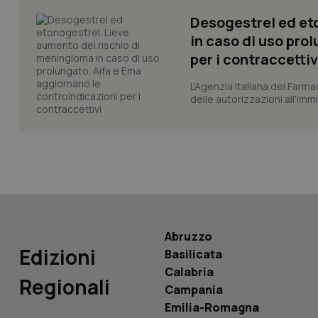
__Secure-YNID
Desogestrel ed et
in caso di uso pro
per i contraccettiv
YSC
L'Agenzia Italiana del Farma
delle autorizzazioni all'imm
__Secure-
ROLLOUT_TOKEN
tracking-sites-
ironfish-tracking-
named-enable
Abruzzo
Edizioni
Basilicata
Calabria
Regionali
Campania
Emilia-Romagna