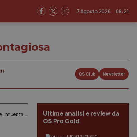
7 Agosto 2026
08:21
contagiosa
ti
QS Club
Newsletter
Ultime analisi e review da
Centinaia di casi di morbillo e almeno 18mila anziani morti per le complicanze dell’influenza. “Tutta colpa degli italiani (medici compresi) che non si vaccinano”. Intervista a Walter Ricciardi
QS Pro Gold
Cloud sanitario: