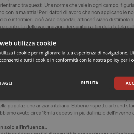
ni rientrano tra questi. Una norma che vale in ogni campo, figuri
no con la malattia! Per i datori di lavoro che non applicano le 
dici e infermieri, cioè Asl e ospedali, affinché siano di stimolo a
 controllo delle vaccinazioni dei sanitari ai fini della tutela del
ici che addirittura sconsigliano le vaccinazioni ai loro assistiti.
web utilizza cookie
ilizza i cookie per migliorare la tua esperienza di navigazione. Ut
 questo inverno terribile: migliaia di anziani potrebbero ess
consenti a tutti i cookie in conformità con la nostra policy per i 
licazioni. Anche qui le chiedo, cosa è successo?
a soglia di vaccinazione è troppo bassa, tra gli anziani siamo 
ente e aggrediscono in questo caso persone più fragili. Qualc
RIFIUTA
TAGLI
ACC
delle segnalazioni sentinella dal monitoraggio di 11 Regioni ch
olarmente aggressive di influenza. Ma il vero problema ce l’a
mo scoperto mettendo a confronto i dati di mortalità tra gli o
sari
Statistici
Mar
lla popolazione anziana italiana. Ebbene rispetto ai trend sta
amo avuto circa 18mila decessi in più dall’inizio dell’inverno 
on solo all’influenza…