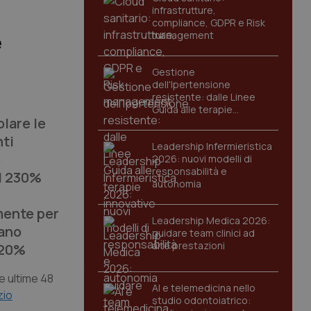
infrastrutture,
compliance, GDPR e Risk
management
e
Gestione
dell'Ipertensione
resistente: dalle Linee
Guida alle terapie
lare le
innovative
nti
Leadership Infermieristica
e
2026: nuovi modelli di
responsabilità e
el 230%
autonomia
lmente per
Leadership Medica 2026:
nano
guidare team clinici ad
alte prestazioni
 20%
le ultime 48
AI e telemedicina nello
zio
studio odontoiatrico: