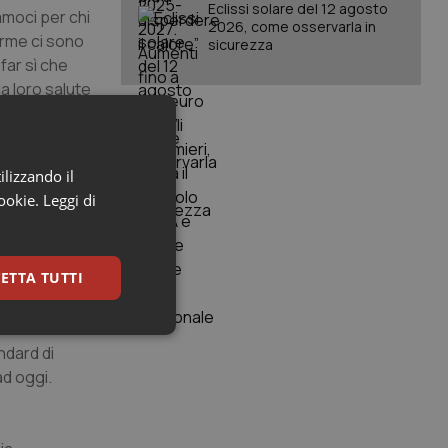
Eclissi solare del 12 agosto
amoci per chi
2026, come osservarla in
norme ci sono
sicurezza
 far sì che
la loro salute
 Questi
ilizzando il
ere morti
cookie.
Leggi di
al 50% e
una viene
ETTA TUTTI
e ci
bbiamo con le
ver 65
keting
ndard di
ad oggi.