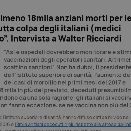
 almeno 18mila anziani morti per l
tta colpa degli italiani (medici
. Intervista a Walter Ricciardi
“Asl e ospedali dovrebbero monitorare e stimo
vaccinazioni degli operatori sanitari. Altrime
scattino sanzioni”. Non ha dubbi, il president
dell’Istituto superiore di sanità, l’aumento d
dei casi di morbillo nei primi mesi del 2017 e
 18 mila in più del previsto, deceduti presumibi
ndono da una sola ragione: gli italiani si vacci
non fanno eccezione: se ne vaccina non più del
i l’Istituto superiore di sanità, hanno diffuso dati da brivido nel
l 2016 e
18mila anziani deceduti in più rispetto alle attese dall’ini