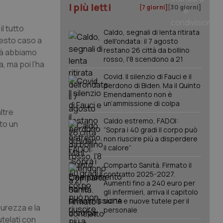
I più letti
[7 giorni]
[30 giorni]
il tutto
Caldo, segnali di lenta ritirata
questo caso a
dell'ondata: il 7 agosto
restano 26 città da bollino
ità abbiamo
rosso, l'8 scendono a 21
, ma poi l’ha
Covid. Il silenzio di Fauci e il
perdono di Biden. Ma il Quinto
Emendamento non è
un’ammissione di colpa
ltre
Caldo estremo, FADOI:
rto un
“Sopra i 40 gradi il corpo può
non riuscire più a disperdere
il calore”
Comparto Sanità. Firmato il
contratto 2025-2027.
Aumenti fino a 240 euro per
gli infermieri, arriva il capitolo
sull'IA e nuove tutele per il
curezza e la
personale
utelati con