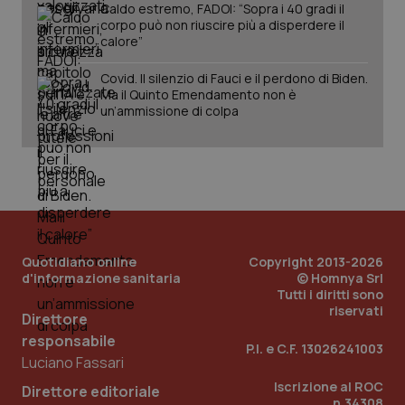
Caldo estremo, FADOI: “Sopra i 40 gradi il
corpo può non riuscire più a disperdere il
calore”
Covid. Il silenzio di Fauci e il perdono di Biden.
tracking-sites-ironfish-
www.quotidianosanita.it
4
Ma il Quinto Emendamento non è
tracking-enable
settim
un’ammissione di colpa
2 gior
tracking-sites-ironfish-
www.quotidianosanita.it
4
session-id
settim
2 gior
Quotidiano online
Copyright 2013-2026
d'informazione sanitaria
© Homnya Srl
Tutti i diritti sono
_ga
1 anno
Google LLC
riservati
mes
.quotidianosanita.it
Direttore
responsabile
P.I. e C.F. 13026241003
Luciano Fassari
Iscrizione al ROC
Direttore editoriale
n.34308