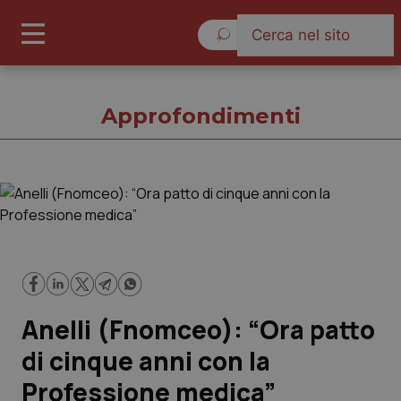
Venerdì 7 Agosto 2026
Approfondimenti
Approfondimenti
Cronache
Governo e Parlamento
Anelli (Fnomceo): “Ora patto
Regioni e Asl
di cinque anni con la
Professione medica”
Lavoro e Professioni