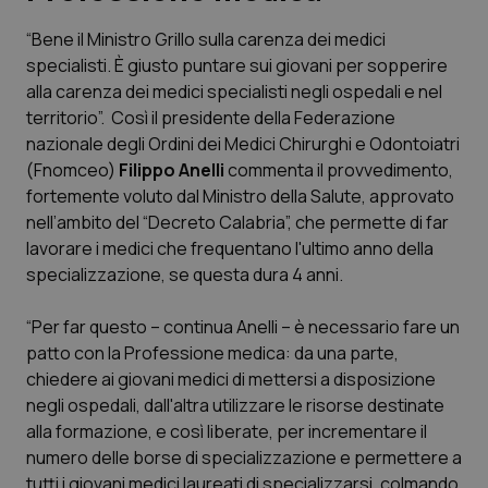
“Bene il Ministro Grillo sulla carenza dei medici
Scienza e Farmaci
specialisti. È giusto puntare sui giovani per sopperire
alla carenza dei medici specialisti negli ospedali e nel
Studi e Analisi
territorio”. Così il presidente della Federazione
nazionale degli Ordini dei Medici Chirurghi e Odontoiatri
Lettere al direttore
(Fnomceo)
Filippo Anelli
commenta il provvedimento,
fortemente voluto dal Ministro della Salute, approvato
Edizioni Regionali
nell’ambito del “Decreto Calabria”, che permette di far
lavorare i medici che frequentano l'ultimo anno della
specializzazione, se questa dura 4 anni.
QS Pro
“Per far questo – continua Anelli – è necessario fare un
Professionisti Sanitari.AI
patto con la Professione medica: da una parte,
chiedere ai giovani medici di mettersi a disposizione
Abruzzo
QS Pro Gold
negli ospedali, dall'altra utilizzare le risorse destinate
alla formazione, e così liberate, per incrementare il
QS Club
Newsletter
Basilicata
Artrite & artrosi
numero delle borse di specializzazione e permettere a
tutti i giovani medici laureati di specializzarsi, colmando