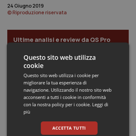
24 Giugno 2019
Piemonte
HIV
© Riproduzione riservata
Provincia Autonoma di Bolzano
Infezioni & Febbre
Ultime analisi e review da QS Pro
Provincia Autonoma di Trento
Ipertensione & Scompenso
Gold
Questo sito web utilizza
Puglia
Malattie rare
Cloud sanitario: infrastrutture,
cookie
compliance, GDPR e Risk management
Sardegna
Malattia di Crohn & Rettocolite Ulcerosa
Questo sito web utilizza i cookie per
migliorare la tua esperienza di
Sicilia
Neuroscienze & patologie neurodegenerative
navigazione. Utilizzando il nostro sito web
Gestione dell'Ipertensione resistente:
acconsenti a tutti i cookie in conformità
dalle Linee Guida alle terapie innovative
con la nostra policy per i cookie.
Leggi di
Toscana
Obesità
più
Umbria
Oftalmologia
Leadership Infermieristica 2026: nuovi
modelli di responsabilità e autonomia
ACCETTA TUTTI