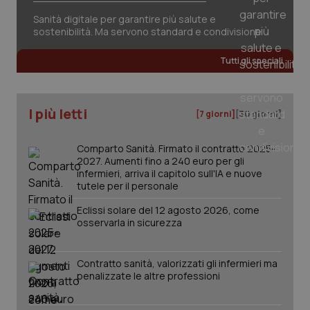
Salute orale & impianti
Sanità digitale per garantire più salute e
sostenibilità. Ma servono standard e condivisione
Sangue & coagulazione
Tutti gli speciali
Tiroide
I più letti
[7 giorni]
[30 giorni]
Tumore al seno
Comparto Sanità. Firmato il contratto 2025-
Tumore ovarico
2027. Aumenti fino a 240 euro per gli
infermieri, arriva il capitolo sull'IA e nuove
tutele per il personale
Tumori del Polmone & Testa Collo
CookieScriptConsent
5 mesi
CookieScript
Eclissi solare del 12 agosto 2026, come
settim
www.quotidianosanita.it
osservarla in sicurezza
Tumori gastrointestinali
Contratto sanità, valorizzati gli infermieri ma
Ulcera & Reflusso
penalizzate le altre professioni
Vaccini