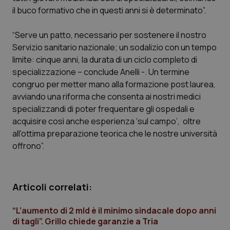
Calabria
Asma & BPCO
il buco formativo che in questi anni si è determinato”.
Campania
Car-T
“Serve un patto, necessario per sostenere il nostro
Servizio sanitario nazionale; un sodalizio con un tempo
limite: cinque anni, la durata di un ciclo completo di
Emilia-Romagna
Colesterolo & coronaropatie
specializzazione – conclude Anelli -. Un termine
congruo per metter mano alla formazione post laurea,
Friuli Venezia Giulia
Dermatite Atopica
avviando una riforma che consenta ai nostri medici
specializzandi di poter frequentare gli ospedali e
Lazio
Diabete & glucometri
acquisire così anche esperienza ‘sul campo’, oltre
all'ottima preparazione teorica che le nostre università
Liguria
Disturbi dell’umore
offrono”.
Lombardia
Dolore
Articoli correlati:
Marche
Donna & Salute
“L’aumento di 2 mld è il minimo sindacale dopo anni
Molise
Epatiti
di tagli”. Grillo chiede garanzie a Tria