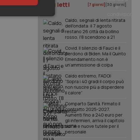
I più letti
[7 giorni]
[30 giorni]
keting
Caldo, segnali di lenta ritirata
dell'ondata: il 7 agosto
restano 26 città da bollino
rosso, l'8 scendono a 21
Covid. Il silenzio di Fauci e il
perdono di Biden. Ma il Quinto
Emendamento non è
un’ammissione di colpa
igazione sulle pagine
Caldo estremo, FADOI:
kie.
“Sopra i 40 gradi il corpo può
non riuscire più a disperdere
il calore”
er memorizzare le
utente per la loro
Comparto Sanità. Firmato il
 dati sul consenso
contratto 2025-2027.
itiche e
tendo che le loro
Aumenti fino a 240 euro per
ssioni future.
gli infermieri, arriva il capitolo
sull'IA e nuove tutele per il
l servizio Cookie-
personale
erenze di consenso
sario che il banner