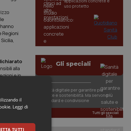
applicazioni concrete e
uso protetto
rizzo
le
n hanno
e Regioni
Sicilia,
dichiarato
Gli speciali
ibili alla
egioni e in
Sanità digitale per garantire più
salute e sostenibilità. Ma servono
ilizzando il
standard e condivisione
cookie.
Leggi di
Tutti gli speciali
ETTA TUTTI