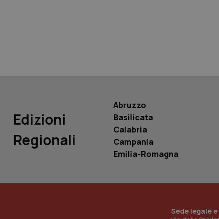
tracking-sites-ironf
tracking-enable
tracking-sites-ironf
session-id
_ga
Abruzzo
Edizioni
Basilicata
Calabria
Regionali
Campania
PHPSESSID
Emilia-Romagna
_ga_KM60CM4NPH
Sede legale e