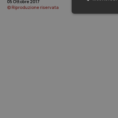
05 Ottobre 2017
© Riproduzione riservata
Neces
I cookie necessari con
e l'accesso alle aree 
Nome
VISITOR_PRIVACY_
CookieScriptConse