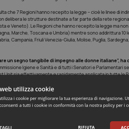
ulta che 7 Regioni hanno recepito la legge – cioè le linee di indi
n delibera le strutture destinate a far parte della rete regiona
osta e Veneto
). Le Regioni che hanno recepito la legge ma no
agna, Marche, Toscana e Umbria
) mentre sono addirittura 10 l
bria, Campania, Friuli Venezia-Giulia, Molise, Puglia, Sardegna, 
 un segno tangibile di impegno alle donne italiane”, ha 
ssione Igiene e Sanità e di tutti i Senatori e Parlamentari sens
st Unit sia effettivamente e rapidamente applicata in tutte le R
web utilizza cookie
ilizza i cookie per migliorare la tua esperienza di navigazione. Ut
consenti a tutti i cookie in conformità con la nostra policy per i 
ne si salva una società”
RIFIUTA
TAGLI
ACC