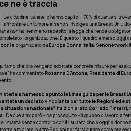
ce ne è traccia
Le cittadine italiane lo hanno capito: il 70% di quante si trov
affrontare un tumore al seno si rivolge a una Breast Unit, do
italiane non ha nemmeno recepito la legge che rende obbligator
 completato l’organizzazione. È questo il quadro emerso oggi 
nconi
e organizzato da
Europa Donna Italia
,
Senonetwork It
 auguriamo che ora vengano adottate concrete misure per assicu
zionale” ha commentato
Rosanna D’Antona, Presidente di Eu
vento.
isteriale ha messo a punto le Linee guida per le Breast Un
ventate un decreto vincolante per tutte le Regioni ed è s
e la situazione nazionale”, ha dichiarato Corrado Tinterri
ia
. “Da due anni però – ha proseguito – il gruppo di lavoro è fe
ia è rimasta senza controllo con il risultato che a oggi le donn
trette a migrare in altre Regioni per farsi curare come prevede