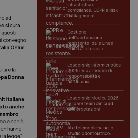
infrastrutture,
compliance, GDPR e Risk
management
ano ad
ve si cura
Gestione
i questi
dell'Ipertensione
dal convegno
resistente: dalle Linee
alia Onlus
Guida alle terapie
innovative
Leadership Infermieristica
rare la
2026: nuovi modelli di
responsabilità e
ropa Donna
autonomia
Leadership Medica 2026:
it italiane
guidare team clinici ad
tato anche
alte prestazioni
, membro
rmo e non è
AI e telemedicina nello
e non hanno
studio odontoiatrico:
 la legge”.