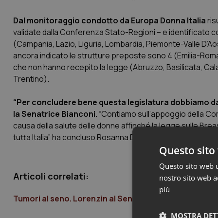
Dal monitoraggio condotto da Europa Donna Italia
ris
validate dalla Conferenza Stato-Regioni – e identificato co
(
Campania, Lazio, Liguria, Lombardia, Piemonte-Valle D’A
ancora indicato le strutture preposte sono 4 (
Emilia-Rom
che non hanno recepito la legge (
Abruzzo, Basilicata, Cala
Trentino
).
“Per concludere bene questa legislatura dobbiamo dare
la Senatrice Bianconi.
“Contiamo sull’appoggio della Commi
causa della salute delle donne affinché la legge sulle Brea
tutta Italia” ha concluso Rosanna D’Antona.
Questo sito 
Questo sito web ut
Articoli correlati:
nostro sito web ac
più
Tumori al seno. Lorenzin al Senato: “Con la prevenzio
MOSTRA DET