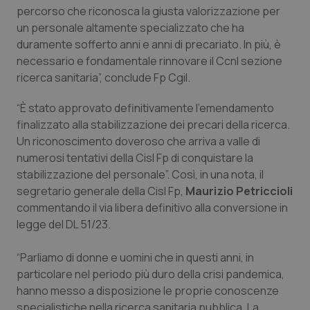
Calabria
Asma & BPCO
percorso che riconosca la giusta valorizzazione per
un personale altamente specializzato che ha
duramente sofferto anni e anni di precariato. In più, è
Campania
Car-T
necessario e fondamentale rinnovare il Ccnl sezione
ricerca sanitaria”, conclude Fp Cgil.
Emilia-Romagna
Colesterolo & coronaropatie
“È stato approvato definitivamente l’emendamento
Friuli Venezia Giulia
Dermatite Atopica
finalizzato alla stabilizzazione dei precari della ricerca.
Un riconoscimento doveroso che arriva a valle di
Lazio
Diabete & glucometri
numerosi tentativi della Cisl Fp di conquistare la
stabilizzazione del personale”. Così, in una nota, il
Liguria
Disturbi dell’umore
segretario generale della Cisl Fp,
Maurizio Petriccioli
commentando il via libera definitivo alla conversione in
legge del DL 51/23.
Lombardia
Dolore
“Parliamo di donne e uomini che in questi anni, in
Marche
Donna & Salute
particolare nel periodo più duro della crisi pandemica,
hanno messo a disposizione le proprie conoscenze
Molise
Epatiti
specialistiche nella ricerca sanitaria pubblica. La