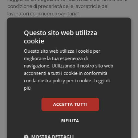
Valle D’Aosta
Oncodermatologia
condizione di precarietà delle lavoratrici e dei
lavoratori della ricerca sanitaria”.
Veneto
Oncoematologia
Questo sito web utilizza
Oncologia & Nutrizione
cookie
Psoriasi & pelle
Questo sito web utilizza i cookie per
Articoli correlati:
migliorare la tua esperienza di
Quotidiano Cardiologia
navigazione. Utilizzando il nostro sito web
Decreto Enti. Via libera anche dal Senato. Il testo è
legge. Prorogate Cts e Cpr Aifa, misure per
acconsenti a tutti i cookie in conformità
payback dispositivi medici e stabilizzazione
con la nostra policy per i cookie.
Leggi di
Quotidiano Chirurgia
precari Irccs e Izs
più
28 Giugno 2023
Quotidiano Oncologia
© Riproduzione riservata
ACCETTA TUTTI
Quotidiano Pediatria
RIFIUTA
Rene & patologie urogenitali
Ultime analisi e review da QS Pro
MOSTRA DETTAGLI