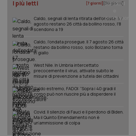
I più letti
[7 giorni]
[30 giorni]
tracking-sites-ironfish-
www.quotidianosanita.it
4
tracking-enable
settim
2 gior
Caldo, segnali di lenta ritirata dell'ondata: il 7
agosto restano 26 città da bollino rosso, l'8
scendono a 19
tracking-sites-ironfish-
www.quotidianosanita.it
4
Caldo, l’ondata prosegue. Il 7 agosto 26 città
session-id
settim
restano da bollino rosso, solo Bolzano torna
2 gior
in giallo
West Nile. In Umbria intercettato
precocemente il virus, attivate subito le
_ga
1 anno
Google LLC
misure di prevenzione a tutela dei cittadini
mes
.quotidianosanita.it
Caldo estremo, FADOI: “Sopra i 40 gradi il
corpo può non riuscire più a disperdere il
calore”
Covid. Il silenzio di Fauci e il perdono di Biden.
Ma il Quinto Emendamento non è
un’ammissione di colpa