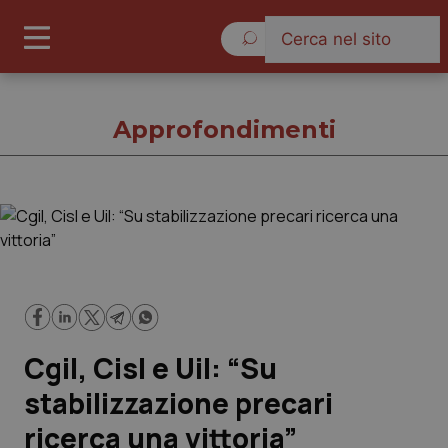
Lunedì 10 Agosto 2026
Approfondimenti
Approfondimenti
Cronache
Governo e Parlamento
Cgil, Cisl e Uil: “Su
Regioni e Asl
stabilizzazione precari
ricerca una vittoria”
Lavoro e Professioni