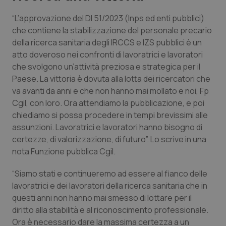
“L’approvazione del Dl 51/2023 (Inps ed enti pubblici)
Scienza e Farmaci
che contiene la stabilizzazione del personale precario
della ricerca sanitaria degli IRCCS e IZS pubblici è un
Studi e Analisi
atto doveroso nei confronti di lavoratrici e lavoratori
che svolgono un’attività preziosa e strategica per il
Lettere al direttore
Paese. La vittoria è dovuta alla lotta dei ricercatori che
va avanti da anni e che non hanno mai mollato e noi, Fp
Edizioni Regionali
Cgil, con loro. Ora attendiamo la pubblicazione, e poi
chiediamo si possa procedere in tempi brevissimi alle
assunzioni. Lavoratrici e lavoratori hanno bisogno di
QS Pro
certezze, di valorizzazione, di futuro”. Lo scrive in una
nota Funzione pubblica Cgil.
Professionisti Sanitari.AI
“Siamo stati e continueremo ad essere al fianco delle
Abruzzo
QS Pro Gold
lavoratrici e dei lavoratori della ricerca sanitaria che in
questi anni non hanno mai smesso di lottare per il
QS Club
Newsletter
Basilicata
Artrite & artrosi
diritto alla stabilità e al riconoscimento professionale.
Ora è necessario dare la massima certezza a un