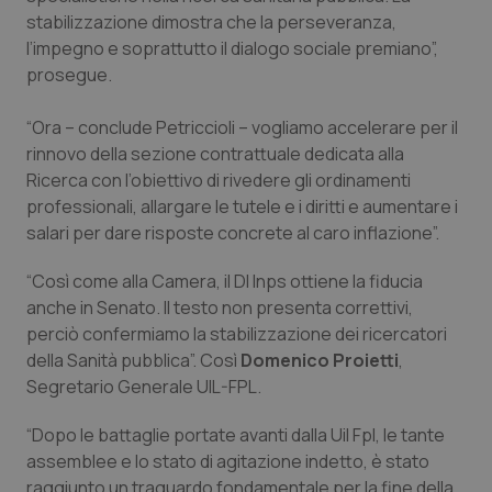
stabilizzazione dimostra che la perseveranza,
Piemonte
HIV
l’impegno e soprattutto il dialogo sociale premiano”,
prosegue.
Provincia Autonoma di Bolzano
Infezioni & Febbre
“Ora – conclude Petriccioli – vogliamo accelerare per il
Provincia Autonoma di Trento
Ipertensione & Scompenso
rinnovo della sezione contrattuale dedicata alla
Ricerca con l’obiettivo di rivedere gli ordinamenti
professionali, allargare le tutele e i diritti e aumentare i
Puglia
Malattie rare
salari per dare risposte concrete al caro inflazione”.
Sardegna
Malattia di Crohn & Rettocolite Ulcerosa
“Così come alla Camera, il Dl Inps ottiene la fiducia
anche in Senato. Il testo non presenta correttivi,
Sicilia
Neuroscienze & patologie neurodegenerative
perciò confermiamo la stabilizzazione dei ricercatori
della Sanità pubblica”. Così
Domenico Proietti
,
Toscana
Obesità
Segretario Generale UIL-FPL.
“Dopo le battaglie portate avanti dalla Uil Fpl, le tante
Umbria
Oftalmologia
assemblee e lo stato di agitazione indetto, è stato
raggiunto un traguardo fondamentale per la fine della