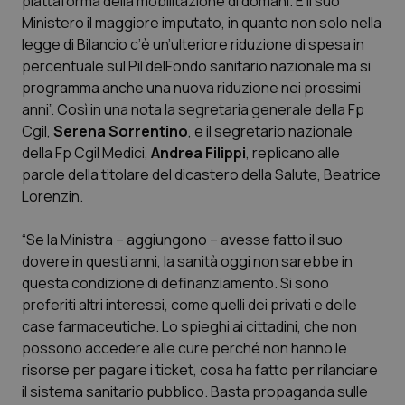
piattaforma della mobilitazione di domani. È il suo
Ministero il maggiore imputato, in quanto non solo nella
Scienza e Farmaci
legge di Bilancio c’è un’ulteriore riduzione di spesa in
percentuale sul Pil delFondo sanitario nazionale ma si
programma anche una nuova riduzione nei prossimi
Studi e Analisi
anni”. Così in una nota la segretaria generale della Fp
Cgil,
Serena Sorrentino
, e il segretario nazionale
Lettere al direttore
della Fp Cgil Medici,
Andrea Filippi
, replicano alle
parole della titolare del dicastero della Salute, Beatrice
Edizioni Regionali
Lorenzin.
QS Pro
“Se la Ministra – aggiungono – avesse fatto il suo
dovere in questi anni, la sanità oggi non sarebbe in
Professionisti Sanitari.AI
questa condizione di definanziamento. Si sono
preferiti altri interessi, come quelli dei privati e delle
Abruzzo
QS Pro Gold
case farmaceutiche. Lo spieghi ai cittadini, che non
possono accedere alle cure perché non hanno le
QS Club
Newsletter
risorse per pagare i ticket, cosa ha fatto per rilanciare
Basilicata
Artrite & artrosi
il sistema sanitario pubblico. Basta propaganda sulle