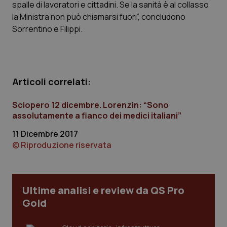
spalle di lavoratori e cittadini. Se la sanità è al collasso
Calabria
Asma & BPCO
la Ministra non può chiamarsi fuori”, concludono
Sorrentino e Filippi.
Campania
Car-T
Emilia-Romagna
Colesterolo & coronaropatie
Articoli correlati:
Friuli Venezia Giulia
Dermatite Atopica
Sciopero 12 dicembre. Lorenzin: “Sono
Lazio
Diabete & glucometri
assolutamente a fianco dei medici italiani”
11 Dicembre 2017
Liguria
Disturbi dell’umore
© Riproduzione riservata
Lombardia
Dolore
Ultime analisi e review da QS Pro
Marche
Donna & Salute
Gold
Molise
Epatiti