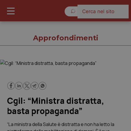
Giovedì 6 Agosto 2026
Approfondimenti
Approfondimenti
Cronache
Cgil: “Ministra distratta,
Governo e Parlamento
basta propaganda”
Regioni e Asl
“La ministra della Salute è distratta e non ha letto la
Lavoro e Professioni