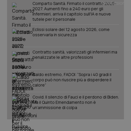
Comparto Sanità. Firmato il contratto 2025-
Salute orale & impianti
2027. Aumenti fino a 240 euro per gli
infermieri, arriva il capitolo sull'IA e nuove
tutele per il personale
Sangue & coagulazione
Eclissi solare del 12 agosto 2026, come
osservarla in sicurezza
Tiroide
Tumore al seno
Contratto sanità, valorizzati gli infermieri ma
penalizzate le altre professioni
CookieScriptConsent
5 mesi
CookieScript
settim
www.quotidianosanita.it
Tumore ovarico
Caldo estremo, FADOI: “Sopra i 40 gradi il
corpo può non riuscire più a disperdere il
Tumori del Polmone & Testa Collo
calore”
Covid. Il silenzio di Fauci e il perdono di Biden.
Tumori gastrointestinali
Ma il Quinto Emendamento non è
un’ammissione di colpa
Ulcera & Reflusso
Vaccini