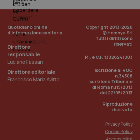
tracking-sites-ironfish-
www.quotidianosanita.it
4
tracking-enable
settim
2 gior
Quotidiano online
Copyright 2013-2026
d'informazione sanitaria
© Homnya Srl
tracking-sites-ironfish-
www.quotidianosanita.it
4
Tutti i diritti sono
session-id
settim
riservati
2 gior
Direttore
responsabile
P.I. e C.F. 13026241003
Luciano Fassari
Iscrizione al ROC
Direttore editoriale
_ga
1 anno
Google LLC
n.34308
mes
.quotidianosanita.it
Francesco Maria Avitto
Iscrizione Tribunale
di Roma n.115/2013
del 22/05/2013
Riproduzione
riservata
Privacy Policy
Cookie Policy
Accessibilità