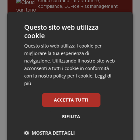
Cloud sanitario: infrastrutture,
compliance, GDPR e Risk management
Piemonte
HIV
Questo sito web utilizza
Provincia Autonoma di Bolzano
Infezioni & Febbre
Gestione dell'Ipertensione resistente:
cookie
dalle Linee Guida alle terapie innovative
Provincia Autonoma di Trento
Ipertensione & Scompenso
Questo sito web utilizza i cookie per
migliorare la tua esperienza di
Puglia
Malattie rare
navigazione. Utilizzando il nostro sito web
Leadership Infermieristica 2026: nuovi
modelli di responsabilità e autonomia
acconsenti a tutti i cookie in conformità
Sardegna
Malattia di Crohn & Rettocolite Ulcerosa
con la nostra policy per i cookie.
Leggi di
più
Sicilia
Neuroscienze & patologie neurodegenerative
Leadership Medica 2026: guidare team
clinici ad alte prestazioni
ACCETTA TUTTI
Toscana
Obesità
RIFIUTA
AI e telemedicina nello studio
Umbria
Oftalmologia
odontoiatrico: applicazioni concrete e
MOSTRA DETTAGLI
uso protetto