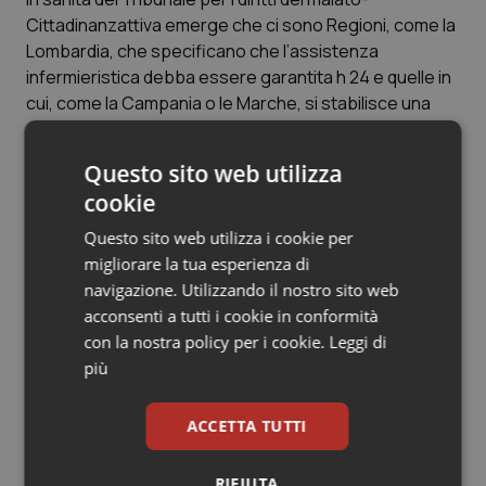
Valle D’Aosta
Oncodermatologia
Cittadinanzattiva emerge che ci sono Regioni, come la
Lombardia, che specificano che l’assistenza
Veneto
Oncoematologia
infermieristica debba essere garantita h 24 e quelle in
cui, come la Campania o le Marche, si stabilisce una
Oncologia & Nutrizione
copertura di un certo numero di ore senza accennare
all’assistenza continua; altre ancora ritengono
Questo sito web utilizza
Psoriasi & pelle
sufficiente 1 infermiere ogni 12 ospiti nelle strutture ad
cookie
elevato carico assistenziale, come accade in Veneto,
Quotidiano Cardiologia
o ancora un infermiere professionale ogni 15 ospiti nel
Questo sito web utilizza i cookie per
nucleo demenze, come stabilito in Umbria.
migliorare la tua esperienza di
Quotidiano Chirurgia
navigazione. Utilizzando il nostro sito web
acconsenti a tutti i cookie in conformità
Quotidiano Oncologia
con la nostra policy per i cookie.
Leggi di
Articoli correlati:
più
Case di riposo. Blitz dei Nas in 100 strutture:
Quotidiano Pediatria
farmaci scaduti e irregolarità
ACCETTA TUTTI
Rene & patologie urogenitali
05 Agosto 2013
© Riproduzione riservata
RIFIUTA