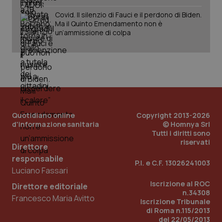
Covid. Il silenzio di Fauci e il perdono di Biden.
Ma il Quinto Emendamento non è
un’ammissione di colpa
Quotidiano online
Copyright 2013-2026
d'informazione sanitaria
© Homnya Srl
Tutti i diritti sono
riservati
Direttore
responsabile
P.I. e C.F. 13026241003
Luciano Fassari
PHPSESSID
Sessio
PHP.net
Iscrizione al ROC
www.quotidianosanita.it
Direttore editoriale
n.34308
Francesco Maria Avitto
Iscrizione Tribunale
di Roma n.115/2013
del 22/05/2013