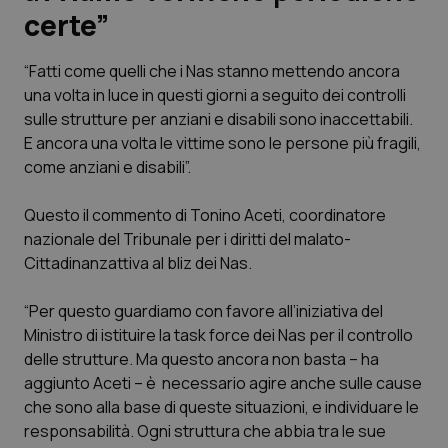
certe”
Scienza e Farmaci
“Fatti come quelli che i Nas stanno mettendo ancora
una volta in luce in questi giorni a seguito dei controlli
Studi e Analisi
sulle strutture per anziani e disabili sono inaccettabili.
E ancora una volta le vittime sono le persone più fragili,
Lettere al direttore
come anziani e disabili”.
Edizioni Regionali
Questo il commento di Tonino Aceti, coordinatore
nazionale del Tribunale per i diritti del malato-
QS Pro
Cittadinanzattiva al bliz dei Nas.
Professionisti Sanitari.AI
“Per questo guardiamo con favore all’iniziativa del
Ministro di istituire la task force dei Nas per il controllo
Abruzzo
QS Pro Gold
delle strutture. Ma questo ancora non basta – ha
aggiunto Aceti – è necessario agire anche sulle cause
QS Club
Newsletter
che sono alla base di queste situazioni, e individuare le
Basilicata
Artrite & artrosi
responsabilità. Ogni struttura che abbia tra le sue