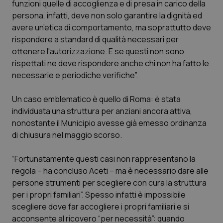
funzioni quelle di accoglienza e di presa in carico della
Calabria
Asma & BPCO
persona, infatti, deve non solo garantire la dignità ed
avere un’etica di comportamento, ma soprattutto deve
Campania
Car-T
rispondere a standard di qualità necessari per
ottenere l'autorizzazione. E se questi non sono
Emilia-Romagna
Colesterolo & coronaropatie
rispettati ne deve rispondere anche chi non ha fatto le
necessarie e periodiche verifiche”.
Friuli Venezia Giulia
Dermatite Atopica
Un caso emblematico è quello di Roma: è stata
Lazio
Diabete & glucometri
individuata una struttura per anziani ancora attiva,
nonostante il Municipio avesse già emesso ordinanza
di chiusura nel maggio scorso.
Liguria
Disturbi dell’umore
“Fortunatamente questi casi non rappresentano la
Lombardia
Dolore
regola – ha concluso Aceti – ma è necessario dare alle
persone strumenti per scegliere con cura la struttura
Marche
Donna & Salute
per i propri familiari”. Spesso infatti è impossibile
scegliere dove far accogliere i propri familiari e si
Molise
Epatiti
acconsente al ricovero “per necessità”: quando