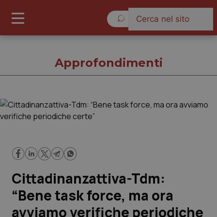
Lunedì 10 Agosto 2026
Approfondimenti
Approfondimenti
Cronache
Governo e Parlamento
Cittadinanzattiva-Tdm:
Regioni e Asl
“Bene task force, ma ora
avviamo verifiche periodiche
Lavoro e Professioni