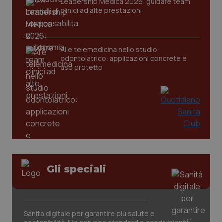
Leadership Medica 2026: guidare team
clinici ad alte prestazioni
AI e telemedicina nello studio
odontoiatrico: applicazioni concrete e
uso protetto
CookieScriptConsent
5 mesi
CookieScript
settim
www.quotidianosanita.it
Gli speciali
Sanità digitale per garantire più salute e