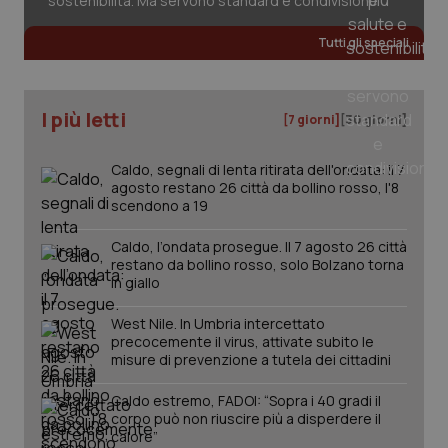
sostenibilità. Ma servono standard e condivisione
Tutti gli speciali
tracking-sites-ironfish-
www.quotidianosanita.it
4
tracking-enable
settim
2 gior
I più letti
[7 giorni]
[30 giorni]
Caldo, segnali di lenta ritirata dell'ondata: il 7
agosto restano 26 città da bollino rosso, l'8
tracking-sites-ironfish-
www.quotidianosanita.it
4
session-id
settim
scendono a 19
2 gior
Caldo, l’ondata prosegue. Il 7 agosto 26 città
restano da bollino rosso, solo Bolzano torna
in giallo
_ga
1 anno
Google LLC
mes
.quotidianosanita.it
West Nile. In Umbria intercettato
precocemente il virus, attivate subito le
misure di prevenzione a tutela dei cittadini
Caldo estremo, FADOI: “Sopra i 40 gradi il
corpo può non riuscire più a disperdere il
calore”