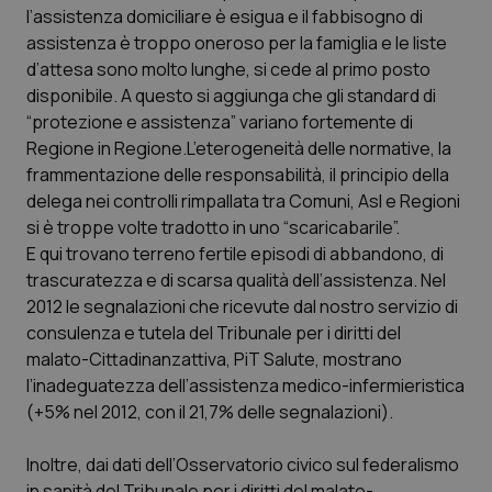
l’assistenza domiciliare è esigua e il fabbisogno di
Piemonte
HIV
assistenza è troppo oneroso per la famiglia e le liste
d’attesa sono molto lunghe, si cede al primo posto
Provincia Autonoma di Bolzano
Infezioni & Febbre
disponibile. A questo si aggiunga che gli standard di
“protezione e assistenza” variano fortemente di
Regione in Regione.L’eterogeneità delle normative, la
Provincia Autonoma di Trento
Ipertensione & Scompenso
frammentazione delle responsabilità, il principio della
delega nei controlli rimpallata tra Comuni, Asl e Regioni
Puglia
Malattie rare
si è troppe volte tradotto in uno “scaricabarile”.
E qui trovano terreno fertile episodi di abbandono, di
Sardegna
Malattia di Crohn & Rettocolite Ulcerosa
trascuratezza e di scarsa qualità dell’assistenza. Nel
2012 le segnalazioni che ricevute dal nostro servizio di
Sicilia
Neuroscienze & patologie neurodegenerative
consulenza e tutela del Tribunale per i diritti del
malato-Cittadinanzattiva, PiT Salute, mostrano
Toscana
Obesità
l’inadeguatezza dell’assistenza medico-infermieristica
(+5% nel 2012, con il 21,7% delle segnalazioni).
Umbria
Oftalmologia
Inoltre, dai dati dell’Osservatorio civico sul federalismo
in sanità del Tribunale per i diritti del malato-