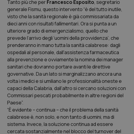
Tanto più che per
Francesco Esposito
, segretario
Calabria
Asma & BPCO
generale Fismu, questo intervento “è del tutto inutile,
visto che la sanità regionale è già commissariata da
Campania
Car-T
dieci anni con risultati fallimentari. Ora si punta a un
ulteriore grado di emergenzialismo, quello che
Emilia-Romagna
Colesterolo & coronaropatie
prevede l’arrivo degli ‘uomini della provvidenza’, che
prenderanno in mano tutta la sanità calabrese: dagli
Friuli Venezia Giulia
Dermatite Atopica
ospedali al personale, dall'assistenza farmaceutica
alla prevenzione e ovviamente la nomina dei manager
Lazio
Diabete & glucometri
sanitari che dovranno portare avanti le direttive
governative. Da un lato si marginalizzano ancora una
volta i medici e si umiliano le professionalità oneste e
Liguria
Disturbi dell’umore
capaci della Calabria, dall’altro si cercano soluzioni con
Commissari pescati probabilmente in altre regioni del
Lombardia
Dolore
Paese”.
“È evidente – continua – che il problema della sanità
Marche
Donna & Salute
calabrese è, non solo, e non tanto di uomini, ma di
sistema. Invece, la soluzione continua ad essere
Molise
Epatiti
cercata sostanzialmente nel blocco del turnover del