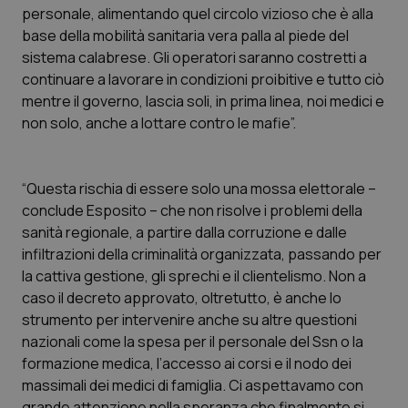
personale, alimentando quel circolo vizioso che è alla
Piemonte
HIV
base della mobilità sanitaria vera palla al piede del
sistema calabrese. Gli operatori saranno costretti a
Provincia Autonoma di Bolzano
Infezioni & Febbre
continuare a lavorare in condizioni proibitive e tutto ciò
mentre il governo, lascia soli, in prima linea, noi medici e
non solo, anche a lottare contro le mafie”.
Provincia Autonoma di Trento
Ipertensione & Scompenso
Puglia
Malattie rare
“Questa rischia di essere solo una mossa elettorale –
conclude Esposito – che non risolve i problemi della
Sardegna
Malattia di Crohn & Rettocolite Ulcerosa
sanità regionale, a partire dalla corruzione e dalle
infiltrazioni della criminalità organizzata, passando per
Sicilia
Neuroscienze & patologie neurodegenerative
la cattiva gestione, gli sprechi e il clientelismo. Non a
caso il decreto approvato, oltretutto, è anche lo
Toscana
Obesità
strumento per intervenire anche su altre questioni
nazionali come la spesa per il personale del Ssn o la
Umbria
Oftalmologia
formazione medica, l’accesso ai corsi e il nodo dei
massimali dei medici di famiglia. Ci aspettavamo con
grande attenzione nella speranza che finalmente si