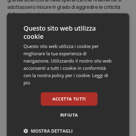
Valle D’Aosta
Oncodermatologia
adottassero misure in grado di aggredire le criticità
della sanità calabrese ed invece siamo rimasti
Veneto
Oncoematologia
profondamente delusi”.
Questo sito web utilizza
Oncologia & Nutrizione
cookie
Articoli correlati:
Questo sito web utilizza i cookie per
Psoriasi & pelle
migliorare la tua esperienza di
Calabria. Oliverio ancora contro Grillo: “Decreto è
navigazione. Utilizzando il nostro sito web
Quotidiano Cardiologia
ulteriore beffa ai calabresi. Stiamo valutando la
acconsenti a tutti i cookie in conformità
possibilità di impugnarlo”
con la nostra policy per i cookie.
Leggi di
Quotidiano Chirurgia
più
19 Aprile 2019
© Riproduzione riservata
Quotidiano Oncologia
ACCETTA TUTTI
Quotidiano Pediatria
RIFIUTA
Ultime analisi e review da QS Pro
Gold
Rene & patologie urogenitali
MOSTRA DETTAGLI