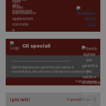
Gli speciali
CookieScriptConsent
5 mesi
CookieScript
settim
www.quotidianosanita.it
Sanità digitale per garantire più salute e
sostenibilità. Ma servono standard e condivisione
Tutti gli speciali
I più letti
[7 giorni]
[30 giorni]