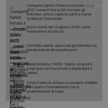
tracking-sites-ironfish-
www.quotidianosanita.it
4
tracking-enable
settim
Comparto Sanità. Firmato il contratto 2025-
2 gior
2027. Aumenti fino a 240 euro per gli
infermieri, arriva il capitolo sull'IA e nuove
tutele per il personale
Eclissi solare del 12 agosto 2026, come
tracking-sites-ironfish-
www.quotidianosanita.it
4
osservarla in sicurezza
session-id
settim
2 gior
Contratto sanità, valorizzati gli infermieri ma
penalizzate le altre professioni
_ga
1 anno
Google LLC
mes
.quotidianosanita.it
Caldo estremo, FADOI: “Sopra i 40 gradi il
corpo può non riuscire più a disperdere il
calore”
Covid. Il silenzio di Fauci e il perdono di Biden.
Ma il Quinto Emendamento non è
un’ammissione di colpa