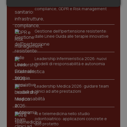
Cloud sanitario: infrastrutture,
Salute orale & impianti
Necessari
Statistici
Marketing
compliance, GDPR e Risk management
Sangue & coagulazione
Gestione dell'Ipertensione resistente:
Tiroide
dalle Linee Guida alle terapie innovative
Necessari
Statistici
Marketing
Tumore al seno
I cookie necessari contribuiscono a rendere fruibile il
Leadership Infermieristica 2026: nuovi
sito web abilitandone funzionalità di base quali la
modelli di responsabilità e autonomia
Tumore ovarico
navigazione sulle pagine e l'accesso alle aree
protette del sito. Il sito web non è in grado di
funzionare correttamente senza questi cookie.
Tumori del Polmone & Testa Collo
Nome
Fornitore
/
Dominio
Scaden
Leadership Medica 2026: guidare team
clinici ad alte prestazioni
VISITOR_PRIVACY_METADATA
5 mesi
YouTube
Tumori gastrointestinali
settim
.youtube.com
Ulcera & Reflusso
AI e telemedicina nello studio
odontoiatrico: applicazioni concrete e
Vaccini
uso protetto