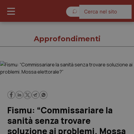
Venerdì 7 Agosto 2026
Approfondimenti
Approfondimenti
Cronache
Governo e Parlamento
Fismu: “Commissariare la
Regioni e Asl
sanità senza trovare
soluzione ai problemi. Mossa
Lavoro e Professioni