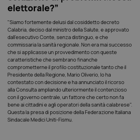
elettorale?”
Scienza e Farmaci
"Siamo fortemente delusi dal cosiddetto decreto
Calabria, deciso dal ministro della Salute, e approvato
Studi e Analisi
dall’esecutivo Conte, senza distinguo, e che
commissaria la sanità regionale. Non era mai successo
Lettere al direttore
che si applicasse un provvedimento con queste
caratteristiche che sembrano finanche
Edizioni Regionali
comprometterne il profilo costituzionale tanto che il
Presidente della Regione, Mario Oliverio, lo ha
QS Pro
contestato con decisione e ha annunciato il ricorso
alla Consulta ampliando ulteriormente il contenzioso
Professionisti Sanitari.AI
con il governo centrale, un fattore che certo non fa
bene ai cittadini e agli operatori della sanità calabrese".
Abruzzo
QS Pro Gold
Questa la presa di posizione della Federazione Italiana
Sindacale Medici Uniti-Fismu.
QS Club
Newsletter
Basilicata
Artrite & artrosi