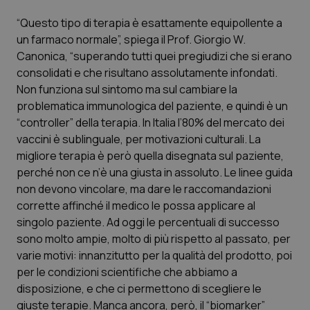
Calabria
Asma & BPCO
“Questo tipo di terapia è esattamente equipollente a
un farmaco normale”, spiega il Prof. Giorgio W.
Campania
Car-T
Canonica, “superando tutti quei pregiudizi che si erano
consolidati e che risultano assolutamente infondati.
Emilia-Romagna
Colesterolo & coronaropatie
Non funziona sul sintomo ma sul cambiare la
problematica immunologica del paziente, e quindi è un
Friuli Venezia Giulia
Dermatite Atopica
“controller” della terapia. In Italia l’80% del mercato dei
vaccini è sublinguale, per motivazioni culturali. La
Lazio
Diabete & glucometri
migliore terapia è però quella disegnata sul paziente,
perché non ce n’è una giusta in assoluto. Le linee guida
non devono vincolare, ma dare le raccomandazioni
Liguria
Disturbi dell’umore
corrette affinché il medico le possa applicare al
singolo paziente. Ad oggi le percentuali di successo
Lombardia
Dolore
sono molto ampie, molto di più rispetto al passato, per
varie motivi: innanzitutto per la qualità del prodotto, poi
Marche
Donna & Salute
per le condizioni scientifiche che abbiamo a
disposizione, e che ci permettono di scegliere le
Molise
Epatiti
giuste terapie. Manca ancora, però, il “biomarker”