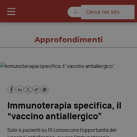
Sabato 8 Agosto 2026
Approfondimenti
Approfondimenti
Cronache
Immunoterapia specifica, il
Governo e Parlamento
“vaccino antiallergico”
Regioni e Asl
Solo 4 pazienti su 10 conoscono l'opportunità del
Lavoro e Professioni