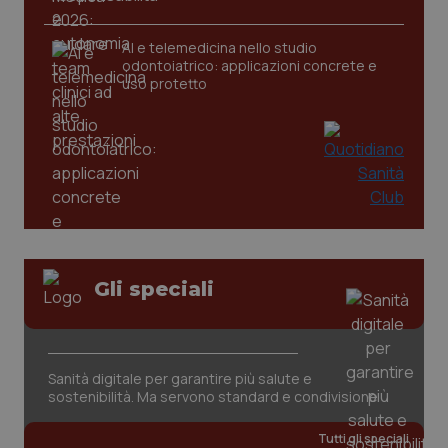
AI e telemedicina nello studio
odontoiatrico: applicazioni concrete e
uso protetto
CookieScriptConsent
5 mesi
CookieScript
settim
www.quotidianosanita.it
Gli speciali
Sanità digitale per garantire più salute e
sostenibilità. Ma servono standard e condivisione
Tutti gli speciali