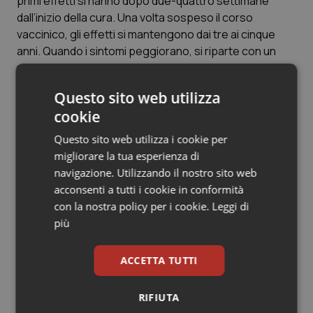
primi effetti si hanno dopo due-quattro settimane
Valle D’Aosta
Oncodermatologia
dall’inizio della cura. Una volta sospeso il corso
vaccinico, gli effetti si mantengono dai tre ai cinque
Veneto
Oncoematologia
anni. Quando i sintomi peggiorano, si riparte con un
nuovo ciclo”.
Oncologia & Nutrizione
Questo sito web utilizza
V.R.
Psoriasi & pelle
cookie
Questo sito web utilizza i cookie per
Quotidiano Cardiologia
Articoli correlati:
migliorare la tua esperienza di
navigazione. Utilizzando il nostro sito web
Quotidiano Chirurgia
Allergie. Troppe autodiagnosi sbagliate e così un
acconsenti a tutti i cookie in conformità
paziente su due non è soddisfatto della terapia.
con la nostra policy per i cookie.
Leggi di
Ecco i consigli degli allergologi. A colloquio col
Quotidiano Oncologia
più
professor Canonica, neopresidente Siaaic
Quotidiano Pediatria
13 Aprile 2014
ACCETTA TUTTI
© Riproduzione riservata
Rene & patologie urogenitali
RIFIUTA