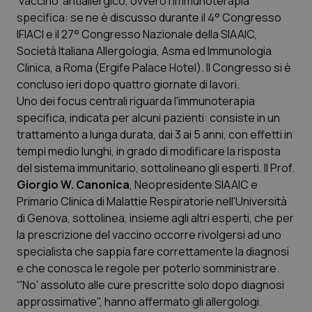
'vaccino' antiallergico, ovvero l’immunoterapia
specifica: se ne è discusso durante il 4° Congresso
Scienza e Farmaci
IFIACI e il 27° Congresso Nazionale della SIAAIC,
Società Italiana Allergologia, Asma ed Immunologia
Clinica, a Roma (Ergife Palace Hotel). Il Congresso si è
Studi e Analisi
concluso ieri dopo quattro giornate di lavori.
Uno dei focus centrali riguarda l'immunoterapia
Lettere al direttore
specifica, indicata per alcuni pazienti: consiste in un
trattamento a lunga durata, dai 3 ai 5 anni, con effetti in
Edizioni Regionali
tempi medio lunghi, in grado di modificare la risposta
del sistema immunitario, sottolineano gli esperti. Il Prof.
QS Pro
Giorgio W. Canonica
, Neopresidente SIAAIC e
Primario Clinica di Malattie Respiratorie nell'Università
Professionisti Sanitari.AI
di Genova, sottolinea, insieme agli altri esperti, che per
la prescrizione del vaccino occorre rivolgersi ad uno
Abruzzo
QS Pro Gold
specialista che sappia fare correttamente la diagnosi
e che conosca le regole per poterlo somministrare.
QS Club
Newsletter
“'No' assoluto alle cure prescritte solo dopo diagnosi
Basilicata
Artrite & artrosi
approssimative", hanno affermato gli allergologi.