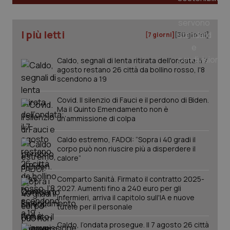
tracking-sites-ironfish-
www.quotidianosanita.it
4
I più letti
[7 giorni]
[30 giorni]
tracking-enable
settim
2 gior
Caldo, segnali di lenta ritirata dell'ondata: il 7
agosto restano 26 città da bollino rosso, l'8
scendono a 19
tracking-sites-ironfish-
www.quotidianosanita.it
4
session-id
settim
Covid. Il silenzio di Fauci e il perdono di Biden.
2 gior
Ma il Quinto Emendamento non è
un’ammissione di colpa
Caldo estremo, FADOI: “Sopra i 40 gradi il
_ga
1 anno
Google LLC
corpo può non riuscire più a disperdere il
mes
.quotidianosanita.it
calore”
Comparto Sanità. Firmato il contratto 2025-
2027. Aumenti fino a 240 euro per gli
infermieri, arriva il capitolo sull'IA e nuove
tutele per il personale
Caldo, l’ondata prosegue. Il 7 agosto 26 città