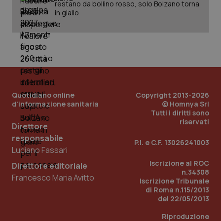
restano da bollino rosso, solo Bolzano torna
in giallo
Quotidiano online
Copyright 2013-2026
d'informazione sanitaria
© Homnya Srl
Tutti i diritti sono
riservati
Direttore
responsabile
P.I. e C.F. 13026241003
Luciano Fassari
Iscrizione al ROC
Direttore editoriale
PHPSESSID
Sessio
PHP.net
n.34308
www.quotidianosanita.it
Francesco Maria Avitto
Iscrizione Tribunale
di Roma n.115/2013
del 22/05/2013
Riproduzione