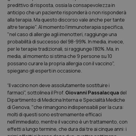
predittivo di risposta, ossia la consapevolezza in
Piemonte
HIV
anticipo che un paziente risponderà o non risponderà
alla terapia. Ma questo discorso vale anche per tante
Provincia Autonoma di Bolzano
Infezioni & Febbre
altre terapie". Al momento l’immunoterapia specifica,
"nel caso di allergie agli imenotteri, raggiunge una
probabilità di successo del 98-99%. In media, invece,
Provincia Autonoma di Trento
Ipertensione & Scompenso
per le terapie tradizionali, si raggiunge l’80%. Ma, in
media, al momento si stima che 9 persone su 10
Puglia
Malattie rare
possano curare la propria allergia con il vaccino",
spiegano gli esperti in occasione.
Sardegna
Malattia di Crohn & Rettocolite Ulcerosa
“Il vaccino non deve assolutamente sostituire i
Sicilia
Neuroscienze & patologie neurodegenerative
farmaci", sottolinea il Prof.
Giovanni Passalacqua
del
Dipartimento di Medicina Interna e Specialità Mediche
Toscana
Obesità
di Genova, "che rimangono indispensabili per la cura:
molti di questi sono estremamente efficaci
Umbria
Oftalmologia
nell’immediato, mentre il vaccino è un trattamento, con
effetti a lungo termine, che dura dai tre ai cinque anni: i