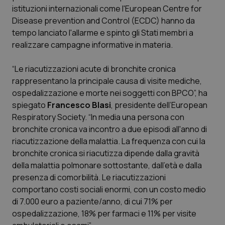
istituzioni internazionali come l'European Centre for
Piemonte
HIV
Disease prevention and Control (ECDC) hanno da
tempo lanciato l'allarme e spinto gli Stati membri a
Provincia Autonoma di Bolzano
Infezioni & Febbre
realizzare campagne informative in materia.
“Le riacutizzazioni acute di bronchite cronica
Provincia Autonoma di Trento
Ipertensione & Scompenso
rappresentano la principale causa di visite mediche,
ospedalizzazione e morte nei soggetti con BPCO”, ha
Puglia
Malattie rare
spiegato
Francesco Blasi
, presidente dell’European
Respiratory Society. “In media una persona con
Sardegna
Malattia di Crohn & Rettocolite Ulcerosa
bronchite cronica va incontro a due episodi all'anno di
riacutizzazione della malattia. La frequenza con cui la
Sicilia
Neuroscienze & patologie neurodegenerative
bronchite cronica si riacutizza dipende dalla gravità
della malattia polmonare sottostante, dall'età e dalla
Toscana
Obesità
presenza di comorbilità. Le riacutizzazioni
comportano costi sociali enormi, con un costo medio
Umbria
Oftalmologia
di 7.000 euro a paziente/anno, di cui 71% per
ospedalizzazione, 18% per farmaci e 11% per visite