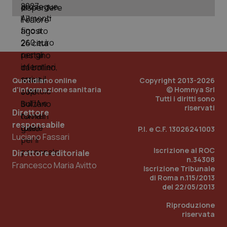
PHPSESSID
Sessio
PHP.net
www.quotidianosanita.it
Quotidiano online
Copyright 2013-2026
d'informazione sanitaria
© Homnya Srl
Tutti i diritti sono
riservati
Direttore
responsabile
P.I. e C.F. 13026241003
Luciano Fassari
Iscrizione al ROC
Direttore editoriale
n.34308
Francesco Maria Avitto
Iscrizione Tribunale
di Roma n.115/2013
del 22/05/2013
Riproduzione
riservata