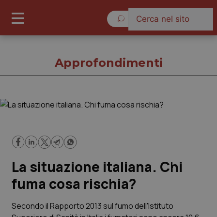
Domenica 9 Agosto 2026
Approfondimenti
Approfondimenti
Cronache
La situazione italiana. Chi
Governo e Parlamento
fuma cosa rischia?
Regioni e Asl
Secondo il Rapporto 2013 sul fumo dell'Istituto
Lavoro e Professioni