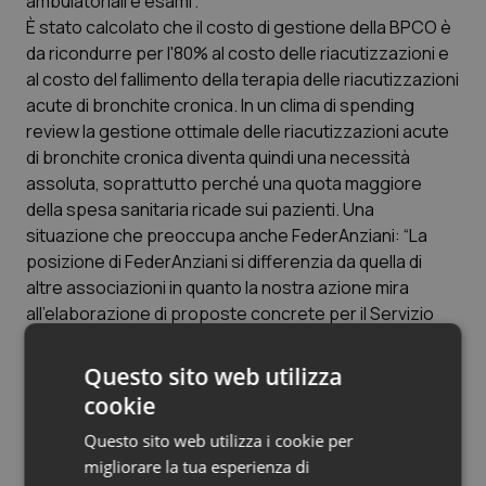
ambulatoriali e esami”.
Valle D’Aosta
Oncodermatologia
È stato calcolato che il costo di gestione della BPCO è
da ricondurre per l'80% al costo delle riacutizzazioni e
Veneto
Oncoematologia
al costo del fallimento della terapia delle riacutizzazioni
acute di bronchite cronica. In un clima di spending
Oncologia & Nutrizione
review la gestione ottimale delle riacutizzazioni acute
di bronchite cronica diventa quindi una necessità
Psoriasi & pelle
assoluta, soprattutto perché una quota maggiore
della spesa sanitaria ricade sui pazienti. Una
Quotidiano Cardiologia
situazione che preoccupa anche FederAnziani: “La
posizione di FederAnziani si differenzia da quella di
Quotidiano Chirurgia
altre associazioni in quanto la nostra azione mira
all’elaborazione di proposte concrete per il Servizio
Sanitario Nazionale, che consentano di conciliare il
Quotidiano Oncologia
diritto alla salute dei cittadini con le esigenze
Questo sito web utilizza
imprescindibili di sostenibilità del sistema”, ha spiegato
Quotidiano Pediatria
cookie
Roberto Messina
, presidente di FederAnziani. “A tal
Questo sito web utilizza i cookie per
fine lavoriamo con la Corte di Giustizia Popolare per il
Rene & patologie urogenitali
migliorare la tua esperienza di
Diritto alla Salute, organismo nazionale di FederAnziani