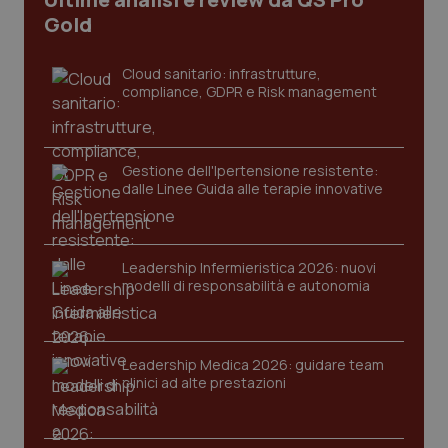
I cookie necessari contribuiscono a rendere fruibile il
Gold
sito web abilitandone funzionalità di base quali la
navigazione sulle pagine e l'accesso alle aree
protette del sito. Il sito web non è in grado di
Cloud sanitario: infrastrutture,
funzionare correttamente senza questi cookie.
compliance, GDPR e Risk management
Nome
Fornitore
/
Dominio
Scaden
VISITOR_PRIVACY_METADATA
5 mesi
YouTube
settim
.youtube.com
Gestione dell'Ipertensione resistente:
dalle Linee Guida alle terapie innovative
Leadership Infermieristica 2026: nuovi
modelli di responsabilità e autonomia
Leadership Medica 2026: guidare team
clinici ad alte prestazioni