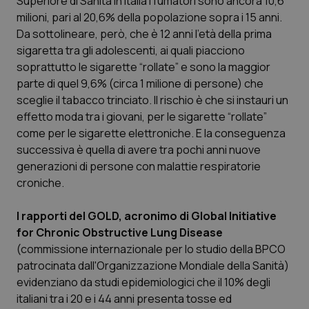
Superiore di Sanità in Italia i fumatori sono ancora 10,6
milioni, pari al 20,6% della popolazione sopra i 15 anni.
Scienza e Farmaci
Da sottolineare, però, che è 12 anni l’età della prima
sigaretta tra gli adolescenti, ai quali piacciono
soprattutto le sigarette “rollate” e sono la maggior
Studi e Analisi
parte di quel 9,6% (circa 1 milione di persone) che
sceglie il tabacco trinciato. Il rischio è che si instauri un
Lettere al direttore
effetto moda tra i giovani, per le sigarette “rollate”
come per le sigarette elettroniche. E la conseguenza
Edizioni Regionali
successiva è quella di avere tra pochi anni nuove
generazioni di persone con malattie respiratorie
QS Pro
croniche.
Professionisti Sanitari.AI
I rapporti del GOLD, acronimo di Global Initiative
for Chronic Obstructive Lung Disease
Abruzzo
QS Pro Gold
(commissione internazionale per lo studio della BPCO
patrocinata dall'Organizzazione Mondiale della Sanità)
QS Club
Newsletter
evidenziano da studi epidemiologici che il 10% degli
Basilicata
Artrite & artrosi
italiani tra i 20 e i 44 anni presenta tosse ed