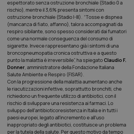
espettorato senza ostruzione bronchiale (Stadio 0 a
Calabria
Asma & BPCO
rischio), mentre il 3,6% presenta sintomi con
ostruzione bronchiale (Stadio I-III). “Tosse e dispnea
Campania
Car-T
(mancanza di fiato, affanno), talora accompagnati da
respiro sibilante, sono spesso considerati dai fumatori
Emilia-Romagna
Colesterolo & coronaropatie
come una normale conseguenza del consumo di
sigarette. Invece rappresentano già i sintomi di una
Friuli Venezia Giulia
Dermatite Atopica
broncopneumopatia cronica ostruttiva e a questo
punto la malattia è irreversibile”, ha spiegato
Claudio F.
Lazio
Diabete & glucometri
Donner
, amministratore della Fondazione Italiana
Salute Ambiente e Respiro (FISAR).
Con la progressione della malattia aumentano anche
Liguria
Disturbi dell’umore
le riacutizzazioni infettive, soprattutto bronchiti, che
richiedono un frequente utilizzo di antibiotici, con il
Lombardia
Dolore
rischio di sviluppare una resistenza ai farmaci. Lo
sviluppo dell'antibioticoresistenza in Italia e in tutti i
Marche
Donna & Salute
paesi europei, legato all'incremento e all'uso
inappropriato degli antibiotici, costituisce un problema
Molise
Epatiti
per la tutela della salute. Per questo motivo da tempo