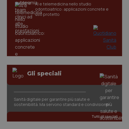
CookieScriptConsent
5 mesi
CookieScript
AI e telemedicina nello studio
settim
www.quotidianosanita.it
odontoiatrico: applicazioni concrete e
uso protetto
Gli speciali
tracking-sites-ironfish-
www.quotidianosanita.it
4
tracking-enable
settim
2 gior
Sanità digitale per garantire più salute e
sostenibilità. Ma servono standard e condivisione
tracking-sites-ironfish-
www.quotidianosanita.it
4
session-id
settim
2 gior
Tutti gli speciali