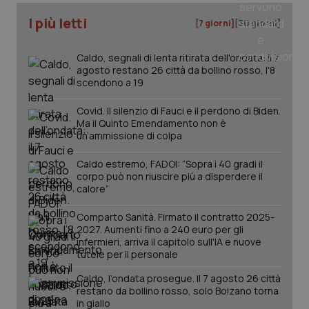
I più letti
[7 giorni]
[30 giorni]
_ga
1 anno
Google LLC
mes
.quotidianosanita.it
Caldo, segnali di lenta ritirata dell'ondata: il 7
agosto restano 26 città da bollino rosso, l'8
scendono a 19
Covid. Il silenzio di Fauci e il perdono di Biden.
Ma il Quinto Emendamento non è
un’ammissione di colpa
Caldo estremo, FADOI: “Sopra i 40 gradi il
corpo può non riuscire più a disperdere il
calore”
Comparto Sanità. Firmato il contratto 2025-
2027. Aumenti fino a 240 euro per gli
infermieri, arriva il capitolo sull'IA e nuove
tutele per il personale
Caldo, l’ondata prosegue. Il 7 agosto 26 città
restano da bollino rosso, solo Bolzano torna
in giallo