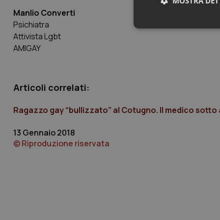
MOSTRA DET
Manlio Converti
Psichiatra
Neces
Attivista Lgbt
AMIGAY
Articoli correlati:
Ragazzo gay “bullizzato” al Cotugno. Il medico sotto
I cookie necessari con
e l'accesso alle aree 
13 Gennaio 2018
Nome
© Riproduzione riservata
VISITOR_PRIVACY_
CookieScriptConse