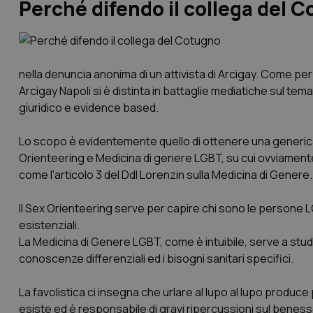
Perché difendo il collega del 
nella denuncia anonima di un attivista di Arcigay. Come pe
Arcigay Napoli si è distinta in battaglie mediatiche sul tem
giuridico e evidence based.
Lo scopo è evidentemente quello di ottenere una generica
Orienteering e Medicina di genere LGBT, su cui ovviamente 
come l'articolo 3 del Ddl Lorenzin sulla Medicina di Genere.
Il Sex Orienteering serve per capire chi sono le persone LG
esistenziali.
La Medicina di Genere LGBT, come è intuibile, serve a stud
conoscenze differenziali ed i bisogni sanitari specifici.
La favolistica ci insegna che urlare al lupo al lupo produce
esiste ed è responsabile di gravi ripercussioni sul benes