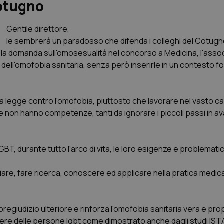
Cotugno
Gentile direttore
,
le sembrerà un paradosso che difenda i colleghi del Cotugno
r la domanda sull'omosesualità nel concorso a Medicina, l'ass
a dell'omofobia sanitaria, senza però inserirle in un contesto f
 legge contro l'omofobia, piuttosto che lavorare nel vasto c
non hanno competenze, tanti da ignorare i piccoli passi in ava
BT, durante tutto l'arco di vita, le loro esigenze e problemati
iare, fare ricerca, conoscere ed applicare nella pratica medica
 pregiudizio ulteriore e rinforza l'omofobia sanitaria vera e pro
sere delle persone lgbt come dimostrato anche dagli studi ISTA