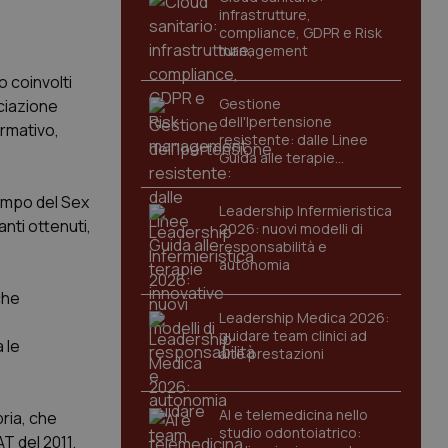
infrastrutture,
compliance, GDPR e Risk
management
 coinvolti
Gestione
ociazione
dell'Ipertensione
ormativo,
resistente: dalle Linee
Guida alle terapie
innovative
ampo del Sex
Leadership Infermieristica
nti ottenuti,
2026: nuovi modelli di
responsabilità e
autonomia
che
Leadership Medica 2026:
guidare team clinici ad
 le
alte prestazioni
AI e telemedicina nello
pria, che
studio odontoiatrico:
T del 2011.