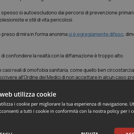
a spesso si autoescludono dai percorsi di prevenzione primari
ioniste e stili di vita pericolosi.
o preso di mira in forma anonima
si è egregiamente difeso
, di
hio di confondere la realtà con la diffamazione è troppo alto.
e casi reali di omofobia sanitaria, come quello ben circostanzi
ar scrivere all'Ordine dei Medici di non accettare in alcun caso pr
uo che confonde privacy con calunnia.
web utilizza cookie
chi e di cosa stiamo parlando, fin dalle facoltà sanitarie, ed in
ilizza i cookie per migliorare la tua esperienza di navigazione. Ut
rmazione sul Sex Orienteering e Medicina di genere LGBT in tutt
consenti a tutti i cookie in conformità con la nostra policy per i 
azionale della Sips (a Napoli dal 25 al 27 gennaio) e speriamo
ie anche alla eventuale copertura mediatica sul tema.
RIFIUTA