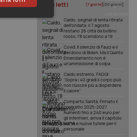
ETTA TUTTI
I più letti
[7 giorni]
[30 giorni]
keting
Caldo, segnali di lenta ritirata
dell'ondata: il 7 agosto
restano 26 città da bollino
rosso, l'8 scendono a 19
Covid. Il silenzio di Fauci e il
perdono di Biden. Ma il Quinto
Emendamento non è
un’ammissione di colpa
igazione sulle pagine
Caldo estremo, FADOI:
kie.
“Sopra i 40 gradi il corpo può
non riuscire più a disperdere
il calore”
er memorizzare le
utente per la loro
Comparto Sanità. Firmato il
 dati sul consenso
contratto 2025-2027.
itiche e
Aumenti fino a 240 euro per
tendo che le loro
ssioni future.
gli infermieri, arriva il capitolo
sull'IA e nuove tutele per il
l servizio Cookie-
personale
erenze di consenso
sario che il banner