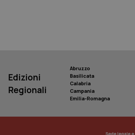
tracking-sites-ironf
tracking-enable
tracking-sites-ironf
session-id
_ga
Abruzzo
Edizioni
Basilicata
Calabria
Regionali
Campania
PHPSESSID
Emilia-Romagna
_ga_KM60CM4NPH
Sede legale e