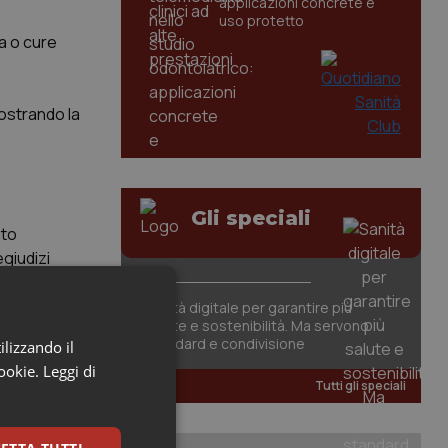
applicazioni concrete e
uso protetto
a o cure
mostrando la
Gli speciali
ato
egiudizi
Sanità digitale per garantire più
salute e sostenibilità. Ma servono
 piccolo,
standard e condivisione
ilizzando il
a Italia.
cookie.
Leggi di
Tutti gli speciali
 che questo