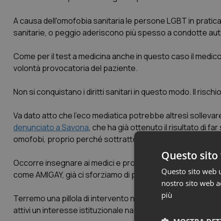
A causa dell'omofobia sanitaria le persone LGBT in pratic
sanitarie, o peggio aderiscono più spesso a condotte autoles
Come per il test a medicina anche in questo caso il medic
volontà provocatoria del paziente.
Non si conquistano i diritti sanitari in questo modo. Il risc
Va dato atto che l'eco mediatica potrebbe altresì sollevar
denunciato a Savona
, che ha già ottenuto il risultato di f
omofobi, proprio perché sottratto all'alone vago e ambig
Questo sito 
Occorre insegnare ai medici e professionisti della Sanità di 
Questo sito web ut
come AMIGAY, già ci sforziamo di portare avanti corsi di fo
nostro sito web ac
più
Terremo una pillola di intervento nel prossimo convegno n
attivi un interesse istituzionale nazionale specifico, graz