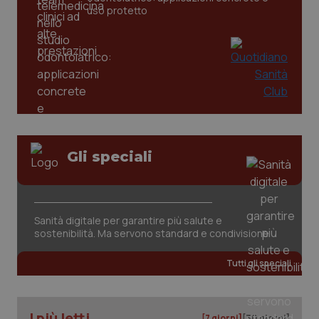
uso protetto
CookieScriptConsent
5 mesi
CookieScript
Gli speciali
settim
www.quotidianosanita.it
Sanità digitale per garantire più salute e
sostenibilità. Ma servono standard e condivisione
Tutti gli speciali
I più letti
[7 giorni]
[30 giorni]