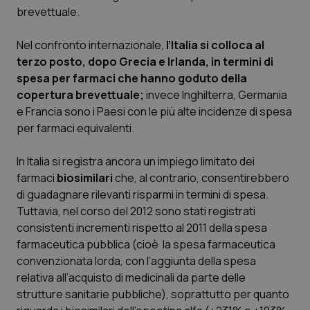
brevettuale.
Piemonte
HIV
Nel confronto internazionale,
l’Italia si colloca al
Provincia Autonoma di Bolzano
Infezioni & Febbre
terzo posto, dopo Grecia e Irlanda, in termini di
spesa per farmaci che hanno goduto della
copertura brevettuale;
invece Inghilterra, Germania
Provincia Autonoma di Trento
Ipertensione & Scompenso
e Francia sono i Paesi con le più alte incidenze di spesa
per farmaci equivalenti.
Puglia
Malattie rare
In Italia si registra ancora un impiego limitato dei
Sardegna
Malattia di Crohn & Rettocolite Ulcerosa
farmaci
biosimilari
che, al contrario, consentirebbero
di guadagnare rilevanti risparmi in termini di spesa.
Sicilia
Neuroscienze & patologie neurodegenerative
Tuttavia, nel corso del 2012 sono stati registrati
consistenti incrementi rispetto al 2011 della spesa
Toscana
Obesità
farmaceutica pubblica (cioè la spesa farmaceutica
convenzionata lorda, con l’aggiunta della spesa
Umbria
Oftalmologia
relativa all’acquisto di medicinali da parte delle
strutture sanitarie pubbliche), soprattutto per quanto