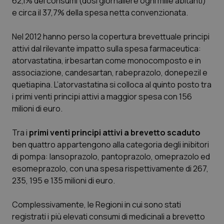
62,1% dei consumi (dosi giornaliere ogni mille abitanti)
e circa il 37,7% della spesa netta convenzionata.
Scienza e Farmaci
Nel 2012 hanno perso la copertura brevettuale principi
attivi dal rilevante impatto sulla spesa farmaceutica:
Studi e Analisi
atorvastatina, irbesartan come monocomposto e in
associazione, candesartan, rabeprazolo, donepezil e
Lettere al direttore
quetiapina. L’atorvastatina si colloca al quinto posto tra
i primi venti principi attivi a maggior spesa con 156
Edizioni Regionali
milioni di euro.
QS Pro
Tra i
primi
venti principi attivi a brevetto scaduto
ben quattro appartengono alla categoria degli inibitori
Professionisti Sanitari.AI
di pompa: lansoprazolo, pantoprazolo, omeprazolo ed
esomeprazolo, con una spesa rispettivamente di 267,
Abruzzo
QS Pro Gold
235, 195 e 135 milioni di euro.
QS Club
Newsletter
Complessivamente, le Regioni in cui sono stati
Basilicata
Artrite & artrosi
registrati i più elevati consumi di medicinali a brevetto