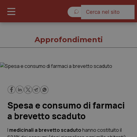
Domenica 9 Agosto 2026
Approfondimenti
Approfondimenti
Cronache
Spesa e consumo di farmaci
Governo e Parlamento
a brevetto scaduto
Regioni e Asl
I
medicinali a brevetto scaduto
hanno costituito il
Lavoro e Professioni