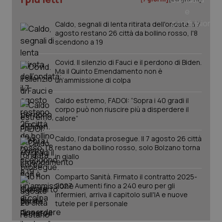
tracking-sites-ironfish-
www.quotidianosanita.it
4
tracking-enable
settim
Caldo, segnali di lenta ritirata dell'ondata: il 7
2 gior
agosto restano 26 città da bollino rosso, l'8
scendono a 19
Covid. Il silenzio di Fauci e il perdono di Biden.
tracking-sites-ironfish-
www.quotidianosanita.it
4
Ma il Quinto Emendamento non è
session-id
settim
un’ammissione di colpa
2 gior
Caldo estremo, FADOI: “Sopra i 40 gradi il
corpo può non riuscire più a disperdere il
calore”
_ga
1 anno
Google LLC
mes
.quotidianosanita.it
Caldo, l’ondata prosegue. Il 7 agosto 26 città
restano da bollino rosso, solo Bolzano torna
in giallo
Comparto Sanità. Firmato il contratto 2025-
2027. Aumenti fino a 240 euro per gli
infermieri, arriva il capitolo sull'IA e nuove
tutele per il personale