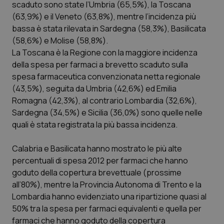
scaduto sono state l’Umbria (65,5%), la Toscana
Calabria
Asma & BPCO
(63,9%) e il Veneto (63,8%), mentre l’incidenza più
bassa è stata rilevata in Sardegna (58,3%), Basilicata
Campania
Car-T
(58,6%) e Molise (58,8%).
La Toscana è la Regione con la maggiore incidenza
Emilia-Romagna
Colesterolo & coronaropatie
della spesa per farmaci a brevetto scaduto sulla
spesa farmaceutica convenzionata netta regionale
Friuli Venezia Giulia
Dermatite Atopica
(43,5%), seguita da Umbria (42,6%) ed Emilia
Romagna (42,3%), al contrario Lombardia (32,6%),
Lazio
Diabete & glucometri
Sardegna (34,5%) e Sicilia (36,0%) sono quelle nelle
quali è stata registrata la più bassa incidenza.
Liguria
Disturbi dell’umore
Calabria e Basilicata hanno mostrato le più alte
percentuali di spesa 2012 per farmaci che hanno
Lombardia
Dolore
goduto della copertura brevettuale (prossime
all’80%), mentre la Provincia Autonoma di Trento e la
Marche
Donna & Salute
Lombardia hanno evidenziato una ripartizione quasi al
50% tra la spesa per farmaci equivalenti e quella per
Molise
Epatiti
farmaci che hanno goduto della copertura