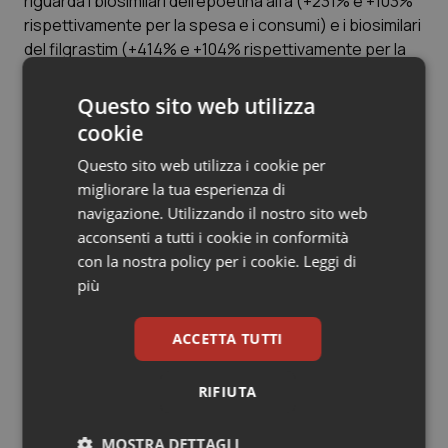
riguarda i biosimilari dell’epoetina alfa (+231% e +103%
Valle D’Aosta
Oncodermatologia
rispettivamente per la spesa e i consumi) e i biosimilari
del filgrastim (+414% e +104% rispettivamente per la
Veneto
Oncoematologia
spesa e i consumi).
Questo sito web utilizza
Oncologia & Nutrizione
cookie
Psoriasi & pelle
Questo sito web utilizza i cookie per
Articoli correlati:
migliorare la tua esperienza di
Quotidiano Cardiologia
navigazione. Utilizzando il nostro sito web
Farmaci. Rapporto Osmed: spesa ospedaliera
acconsenti a tutti i cookie in conformità
fuori controllo: + 101% rispetto al tetto. Scende la
con la nostra policy per i cookie.
Leggi di
Quotidiano Chirurgia
territoriale: – 6,9%. Cardiovascolari al top
più
24 Settembre 2013
Quotidiano Oncologia
© Riproduzione riservata
ACCETTA TUTTI
Quotidiano Pediatria
RIFIUTA
Ultime analisi e review da QS Pro
Rene & patologie urogenitali
Gold
MOSTRA DETTAGLI