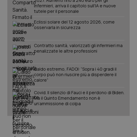
2027. Aumenti fino a 240 euro per gli
infermieri, arriva il capitolo sull'IA e nuove
tutele per il personale
Eclissi solare del 12 agosto 2026, come
osservarla in sicurezza
Contratto sanità, valorizzati gli infermieri ma
penalizzate le altre professioni
Caldo estremo, FADOI: “Sopra i 40 gradi il
corpo può non riuscire più a disperdere il
calore”
PHPSESSID
Sessio
PHP.net
www.quotidianosanita.it
Covid. Il silenzio di Fauci e il perdono di Biden.
Ma il Quinto Emendamento non è
un’ammissione di colpa