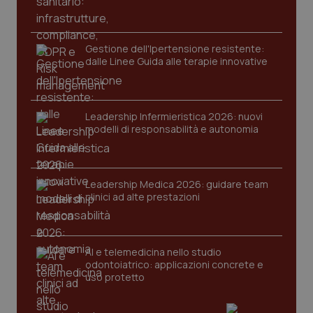
Gestione dell'Ipertensione resistente:
dalle Linee Guida alle terapie innovative
Leadership Infermieristica 2026: nuovi
CookieScriptConsent
5 mesi
CookieScript
modelli di responsabilità e autonomia
settim
www.quotidianosanita.it
Leadership Medica 2026: guidare team
clinici ad alte prestazioni
AI e telemedicina nello studio
odontoiatrico: applicazioni concrete e
uso protetto
tracking-sites-ironfish-
www.quotidianosanita.it
4