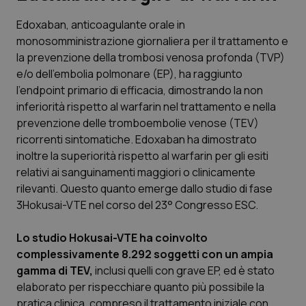
Edoxaban, anticoagulante orale in
Scienza e Farmaci
monosomministrazione giornaliera per il trattamento e
la prevenzione della trombosi venosa profonda (TVP)
Studi e Analisi
e/o dell’embolia polmonare (EP), ha raggiunto
l’endpoint primario di efficacia, dimostrando la non
Lettere al direttore
inferiorità rispetto al warfarin nel trattamento e nella
prevenzione delle tromboembolie venose (TEV)
Edizioni Regionali
ricorrenti sintomatiche. Edoxaban ha dimostrato
inoltre la superiorità rispetto al warfarin per gli esiti
relativi ai sanguinamenti maggiori o clinicamente
QS Pro
rilevanti. Questo quanto emerge dallo studio di fase
3Hokusai-VTE nel corso del 23° Congresso ESC.
Professionisti Sanitari.AI
Lo studio Hokusai-VTE ha coinvolto
Abruzzo
QS Pro Gold
complessivamente 8.292 soggetti con un ampia
gamma di TEV,
inclusi quelli con grave EP, ed è stato
QS Club
Newsletter
Basilicata
Artrite & artrosi
elaborato per rispecchiare quanto più possibile la
pratica clinica, compreso il trattamento iniziale con