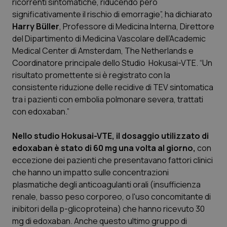
ricorrenti sintomatiche, riducendo però
significativamente il rischio di emorragie”, ha dichiarato
Piemonte
HIV
Harry Büller
, Professore di Medicina Interna, Direttore
del Dipartimento di Medicina Vascolare dell’Academic
Provincia Autonoma di Bolzano
Infezioni & Febbre
Medical Center di Amsterdam, The Netherlands e
Coordinatore principale dello Studio Hokusai-VTE. “Un
Provincia Autonoma di Trento
Ipertensione & Scompenso
risultato promettente si è registrato con la
consistente riduzione delle recidive di TEV sintomatica
Puglia
Malattie rare
tra i pazienti con embolia polmonare severa, trattati
con edoxaban.”
Sardegna
Malattia di Crohn & Rettocolite Ulcerosa
Nello studio Hokusai-VTE, il dosaggio utilizzato di
edoxaban è stato di 60 mg una volta al giorno,
con
Sicilia
Neuroscienze & patologie neurodegenerative
eccezione dei pazienti che presentavano fattori clinici
che hanno un impatto sulle concentrazioni
Toscana
Obesità
plasmatiche degli anticoagulanti orali (insufficienza
renale, basso peso corporeo, o l'uso concomitante di
Umbria
Oftalmologia
inibitori della p-glicoproteina) che hanno ricevuto 30
mg di edoxaban. Anche questo ultimo gruppo di