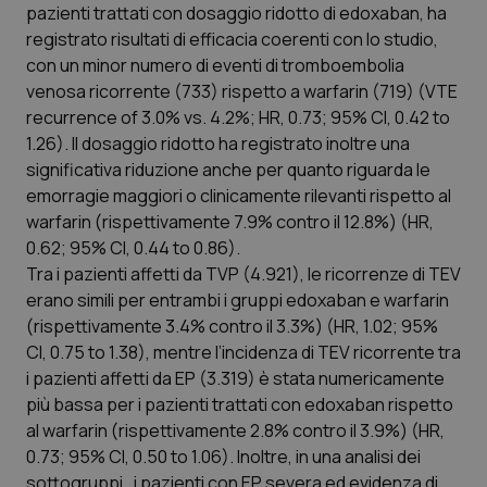
Valle D’Aosta
Oncodermatologia
pazienti trattati con dosaggio ridotto di edoxaban, ha
registrato risultati di efficacia coerenti con lo studio,
Veneto
Oncoematologia
con un minor numero di eventi di tromboembolia
venosa ricorrente (733) rispetto a warfarin (719) (VTE
Oncologia & Nutrizione
recurrence of 3.0% vs. 4.2%; HR, 0.73; 95% CI, 0.42 to
1.26). Il dosaggio ridotto ha registrato inoltre una
significativa riduzione anche per quanto riguarda le
Psoriasi & pelle
emorragie maggiori o clinicamente rilevanti rispetto al
warfarin (rispettivamente 7.9% contro il 12.8%) (HR,
Quotidiano Cardiologia
0.62; 95% CI, 0.44 to 0.86).
Tra i pazienti affetti da TVP (4.921), le ricorrenze di TEV
Quotidiano Chirurgia
erano simili per entrambi i gruppi edoxaban e warfarin
(rispettivamente 3.4% contro il 3.3%) (HR, 1.02; 95%
Quotidiano Oncologia
CI, 0.75 to 1.38), mentre l’incidenza di TEV ricorrente tra
i pazienti affetti da EP (3.319) è stata numericamente
Quotidiano Pediatria
più bassa per i pazienti trattati con edoxaban rispetto
al warfarin (rispettivamente 2.8% contro il 3.9%) (HR,
Rene & patologie urogenitali
0.73; 95% CI, 0.50 to 1.06). Inoltre, in una analisi dei
sottogruppi, i pazienti con EP severa ed evidenza di