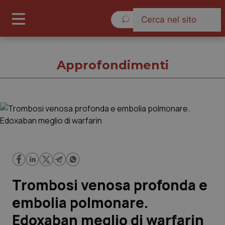
Giovedì 6 Agosto 2026
Approfondimenti
Approfondimenti
Cronache
Governo e Parlamento
Trombosi venosa profonda e
Regioni e Asl
embolia polmonare.
Edoxaban meglio di warfarin
Lavoro e Professioni