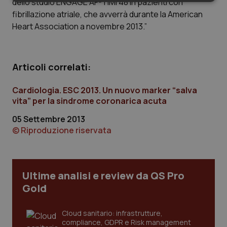
dello studio ENGAGE AF-TIMI 48 in pazienti con
Necessari
Statistici
Marketing
fibrillazione atriale, che avverrà durante la American
Heart Association a novembre 2013.”
Articoli correlati:
Necessari
Statistici
Marketing
Cardiologia. ESC 2013. Un nuovo marker “salva
I cookie necessari contribuiscono a rendere fruibile il
vita” per la sindrome coronarica acuta
sito web abilitandone funzionalità di base quali la
navigazione sulle pagine e l'accesso alle aree
protette del sito. Il sito web non è in grado di
05 Settembre 2013
funzionare correttamente senza questi cookie.
© Riproduzione riservata
Nome
Fornitore
/
Dominio
Scaden
VISITOR_PRIVACY_METADATA
5 mesi
YouTube
settim
.youtube.com
Ultime analisi e review da QS Pro
Gold
Cloud sanitario: infrastrutture,
compliance, GDPR e Risk management