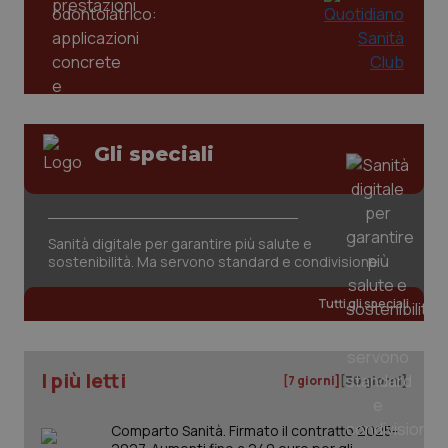
tracking-enable
settim
2 gior
tracking-sites-ironfish-
www.quotidianosanita.it
4
session-id
settim
2 gior
Gli speciali
_ga
1 anno
Google LLC
mes
.quotidianosanita.it
Sanità digitale per garantire più salute e
sostenibilità. Ma servono standard e condivisione
Tutti gli speciali
I più letti
[7 giorni]
[30 giorni]
Comparto Sanità. Firmato il contratto 2025-