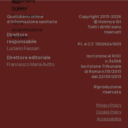
Quotidiano online
Copyright 2013-2026
d'informazione sanitaria
© Homnya Srl
Tutti i diritti sono
riservati
Direttore
responsabile
P.I. e C.F. 13026241003
Luciano Fassari
_ga_KM60CM4NPH
.quotidianosanita.it
1 anno
Iscrizione al ROC
Direttore editoriale
mes
n.34308
Francesco Maria Avitto
Iscrizione Tribunale
di Roma n.115/2013
del 22/05/2013
Riproduzione
riservata
Privacy Policy
Fornitore
/
Nome
Scadenza
Descrizion
Cookie Policy
Dominio
Nome
Fornitore
/
Dominio
Scadenza
Des
Accessibilità
_ga_0VMQEQKQ1N
.quotidianosanita.it
1 anno 1
Questo
mese
cookie
VISITOR_INFO1_LIVE
5 mesi 4
Que
Google LLC