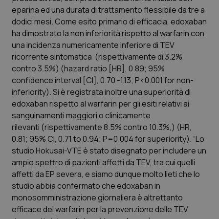
Calabria
Asma & BPCO
eparina ed una durata di trattamento flessibile da tre a
dodici mesi. Come esito primario di efficacia, edoxaban
Campania
Car-T
ha dimostrato la non inferiorità rispetto al warfarin con
una incidenza numericamente inferiore di TEV
ricorrente sintomatica (rispettivamente di 3.2%
Emilia-Romagna
Colesterolo & coronaropatie
contro 3.5%) (hazard ratio [HR], 0.89; 95%
confidence interval [CI], 0.70 -1.13; P<0.001 for non-
Friuli Venezia Giulia
Dermatite Atopica
inferiority). Si è registrata inoltre una superiorità di
edoxaban rispetto al warfarin per gli esiti relativi ai
Lazio
Diabete & glucometri
sanguinamenti maggiori o clinicamente
rilevanti (rispettivamente 8.5% contro 10.3%,) (HR,
Liguria
Disturbi dell’umore
0.81; 95% CI, 0.71 to 0.94; P=0.004 for superiority). “Lo
studio Hokusai-VTE è stato disegnato per includere un
Lombardia
Dolore
ampio spettro di pazienti affetti da TEV, tra cui quelli
affetti da EP severa, e siamo dunque molto lieti che lo
Marche
Donna & Salute
studio abbia confermato che edoxaban in
monosomministrazione giornaliera è altrettanto
efficace del warfarin per la prevenzione delle TEV
Molise
Epatiti