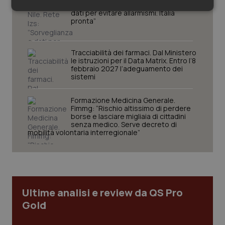
West Nile. Rete Izs: “Sorveglianza e
Necessari
Statistici
Marketing
dati per evitare allarmismi. Italia
pronta”
Tracciabilità dei farmaci. Dal Ministero
le istruzioni per il Data Matrix. Entro l’8
febbraio 2027 l’adeguamento dei
sistemi
Necessari
Statistici
Marketing
Formazione Medicina Generale.
I cookie necessari contribuiscono a rendere fruibile il
Fimmg: “Rischio altissimo di perdere
sito web abilitandone funzionalità di base quali la
borse e lasciare migliaia di cittadini
navigazione sulle pagine e l'accesso alle aree
senza medico. Serve decreto di
protette del sito. Il sito web non è in grado di
mobilità volontaria interregionale”
funzionare correttamente senza questi cookie.
Nome
Fornitore
/
Dominio
Scaden
VISITOR_PRIVACY_METADATA
5 mesi
YouTube
settim
.youtube.com
Ultime analisi e review da QS Pro
Gold