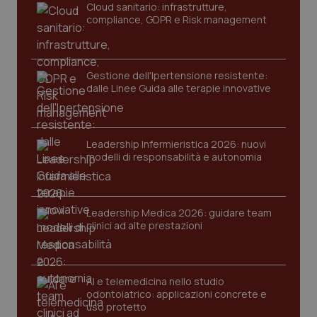
Cloud sanitario: infrastrutture,
compliance, GDPR e Risk management
Gestione dell'Ipertensione resistente:
dalle Linee Guida alle terapie innovative
CookieScriptConsent
5 mesi
CookieScript
Leadership Infermieristica 2026: nuovi
settim
www.quotidianosanita.it
modelli di responsabilità e autonomia
Leadership Medica 2026: guidare team
clinici ad alte prestazioni
AI e telemedicina nello studio
odontoiatrico: applicazioni concrete e
uso protetto