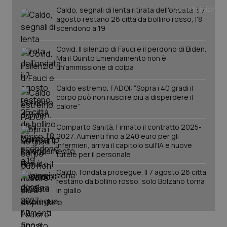
Caldo, segnali di lenta ritirata dell'ondata: il 7
agosto restano 26 città da bollino rosso, l'8
scendono a 19
Covid. Il silenzio di Fauci e il perdono di Biden.
Ma il Quinto Emendamento non è
un’ammissione di colpa
Caldo estremo, FADOI: “Sopra i 40 gradi il
corpo può non riuscire più a disperdere il
calore”
Comparto Sanità. Firmato il contratto 2025-
2027. Aumenti fino a 240 euro per gli
infermieri, arriva il capitolo sull'IA e nuove
PHPSESSID
Sessio
PHP.net
tutele per il personale
www.quotidianosanita.it
Caldo, l’ondata prosegue. Il 7 agosto 26 città
restano da bollino rosso, solo Bolzano torna
in giallo