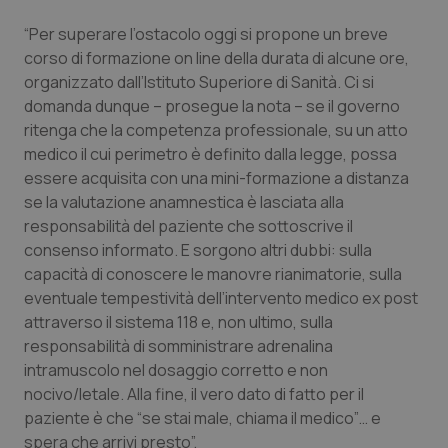
Valle D’Aosta
Oncodermatologia
“Per superare l’ostacolo oggi si propone un breve
Veneto
Oncoematologia
corso di formazione on line della durata di alcune ore,
organizzato dall’Istituto Superiore di Sanità. Ci si
domanda dunque – prosegue la nota – se il governo
Oncologia & Nutrizione
ritenga che la competenza professionale, su un atto
medico il cui perimetro è definito dalla legge, possa
Psoriasi & pelle
essere acquisita con una mini-formazione a distanza
se la valutazione anamnestica è lasciata alla
Quotidiano Cardiologia
responsabilità del paziente che sottoscrive il
consenso informato. E sorgono altri dubbi: sulla
Quotidiano Chirurgia
capacità di conoscere le manovre rianimatorie, sulla
eventuale tempestività dell’intervento medico ex post
Quotidiano Oncologia
attraverso il sistema 118 e, non ultimo, sulla
responsabilità di somministrare adrenalina
Quotidiano Pediatria
intramuscolo nel dosaggio corretto e non
nocivo/letale. Alla fine, il vero dato di fatto per il
paziente è che “se stai male, chiama il medico”… e
Rene & patologie urogenitali
spera che arrivi presto”.