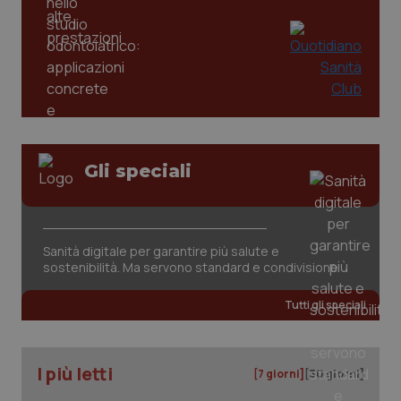
tracking-sites-ironfish-
www.quotidianosanita.it
4
tracking-enable
settim
2 gior
tracking-sites-ironfish-
www.quotidianosanita.it
4
session-id
settim
2 gior
Gli speciali
_ga
1 anno
Google LLC
mes
.quotidianosanita.it
Sanità digitale per garantire più salute e
sostenibilità. Ma servono standard e condivisione
Tutti gli speciali
I più letti
[7 giorni]
[30 giorni]