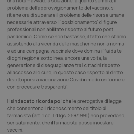
una nota – avviato a soluzione, a quanto sembra, il
problema dell’approvvigionamento del vaccino, si
Piemonte
HIV
ritiene ora di superare il problema delle risorse umane
necessarie attraverso il ‘posizionamento’ di figure
Provincia Autonoma di Bolzano
Infezioni & Febbre
professionali non abilitate rispetto al futuro post
pandemico. Come se non bastasse, il fatto che stiamo
Provincia Autonoma di Trento
Ipertensione & Scompenso
assistendo alla vicenda delle mascherine non a norma
e ad una campagna vaccinale dove domina il ‘fai da te’
Puglia
Malattie rare
di ogni regione sottolinea, ancora una volta, la
generazione di diseguaglianze tra i cittadini rispetto
all’accesso alle cure, in questo caso rispetto al diritto
Sardegna
Malattia di Crohn & Rettocolite Ulcerosa
di sottoporsi a vaccinazione Covid in modo uniforme e
con procedure trasparenti”.
Sicilia
Neuroscienze & patologie neurodegenerative
Il sindacato ricorda poi che
le prerogative di legge
Toscana
Obesità
che consentono il riconoscimento del titolo di
farmacista (art. 1 co. 1 d.lgs. 258/1991) non prevedono,
Umbria
Oftalmologia
sensatamente, che il farmacista possa inoculare
vaccini.