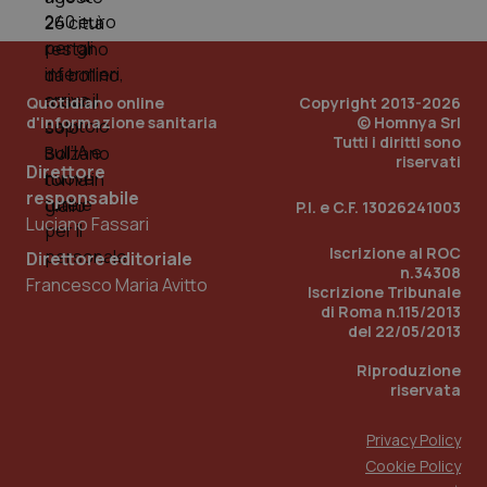
Quotidiano online
Copyright 2013-2026
d'informazione sanitaria
© Homnya Srl
Tutti i diritti sono
riservati
Direttore
responsabile
P.I. e C.F. 13026241003
Luciano Fassari
_ga_KM60CM4NPH
.quotidianosanita.it
1 anno
mes
Iscrizione al ROC
Direttore editoriale
n.34308
Francesco Maria Avitto
Iscrizione Tribunale
di Roma n.115/2013
del 22/05/2013
Riproduzione
riservata
Fornitore
/
Privacy Policy
Nome
Scadenza
Descrizion
Dominio
Cookie Policy
Nome
Fornitore
/
Dominio
Scadenza
Des
_ga_0VMQEQKQ1N
.quotidianosanita.it
1 anno 1
Questo