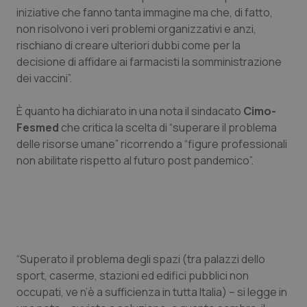
Calabria
Asma & BPCO
iniziative che fanno tanta immagine ma che, di fatto,
non risolvono i veri problemi organizzativi e anzi,
rischiano di creare ulteriori dubbi come per la
Campania
Car-T
decisione di affidare ai farmacisti la somministrazione
dei vaccini”.
Emilia-Romagna
Colesterolo & coronaropatie
È quanto ha dichiarato in una nota il sindacato
Cimo-
Friuli Venezia Giulia
Dermatite Atopica
Fesmed
che critica la scelta di “superare il problema
delle risorse umane” ricorrendo a “figure professionali
Lazio
Diabete & glucometri
non abilitate rispetto al futuro post pandemico”.
Liguria
Disturbi dell’umore
Lombardia
Dolore
“Superato il problema degli spazi (tra palazzi dello
Marche
Donna & Salute
sport, caserme, stazioni ed edifici pubblici non
occupati, ve n’è a sufficienza in tutta Italia) – si legge in
Molise
Epatiti