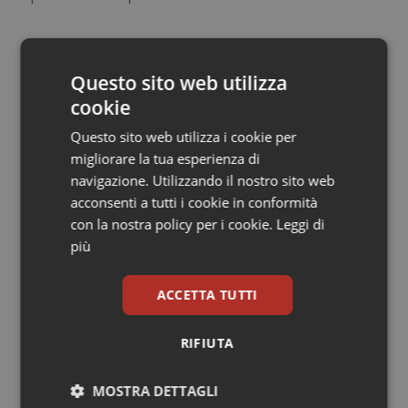
Salute orale & impianti
01 Aprile 2021
Sangue & coagulazione
© Riproduzione riservata
Questo sito web utilizza
cookie
Tiroide
Questo sito web utilizza i cookie per
migliorare la tua esperienza di
Tumore al seno
navigazione. Utilizzando il nostro sito web
acconsenti a tutti i cookie in conformità
Tumore ovarico
Potrebbe interessarti in
con la nostra policy per i cookie.
Leggi di
più
Lavoro e Professioni
Tumori del Polmone & Testa Collo
ACCETTA TUTTI
Tumori gastrointestinali
Decreto PA. Aiop e Aris:
“Preoccupazione per la mancata
RIFIUTA
approvazione dell’adeguamento
Ulcera & Reflusso
delle tariffe ospedaliere, così rinvio
rinnovo contratto sanità privata”
MOSTRA DETTAGLI
Vaccini