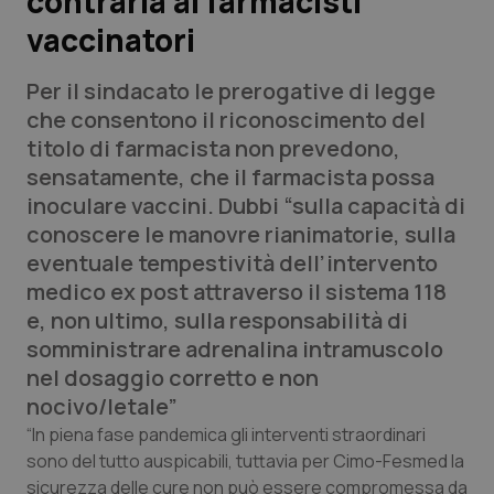
contraria ai farmacisti
vaccinatori
Scienza e Farmaci
Per il sindacato le prerogative di legge
Studi e Analisi
che consentono il riconoscimento del
titolo di farmacista non prevedono,
Lettere al direttore
sensatamente, che il farmacista possa
inoculare vaccini. Dubbi “sulla capacità di
Edizioni Regionali
conoscere le manovre rianimatorie, sulla
eventuale tempestività dell’intervento
QS Pro
medico ex post attraverso il sistema 118
e, non ultimo, sulla responsabilità di
Professionisti Sanitari.AI
somministrare adrenalina intramuscolo
nel dosaggio corretto e non
Abruzzo
QS Pro Gold
nocivo/letale”
“In piena fase pandemica gli interventi straordinari
QS Club
Newsletter
Basilicata
Artrite & artrosi
sono del tutto auspicabili, tuttavia per Cimo-Fesmed la
sicurezza delle cure non può essere compromessa da