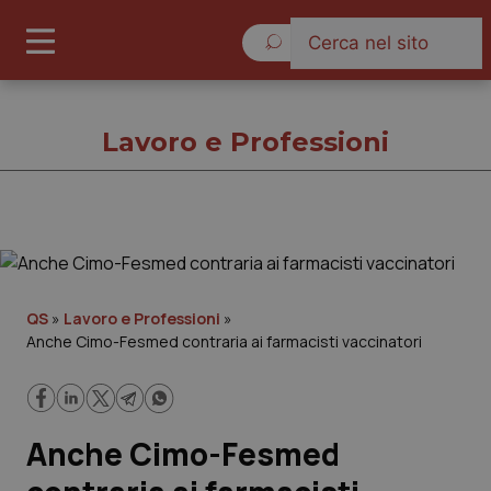
Sabato 8 Agosto 2026
Lavoro e Professioni
Lavoro e Professioni
Cronache
QS
»
Lavoro e Professioni
»
Anche Cimo-Fesmed contraria ai farmacisti vaccinatori
Governo e Parlamento
Regioni e Asl
Anche Cimo-Fesmed
Lavoro e Professioni