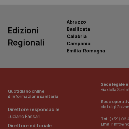
PHPSESSID
Abruzzo
Edizioni
Basilicata
Calabria
_ga_KM60CM4NPH
Regionali
Campania
Emilia-Romagna
Nome
Nome
VISITOR_INFO1_LIV
_ga_0VMQEQKQ1N
Sede legale e
Via della Stell
Quotidiano online
d'informazione sanitaria
__Secure-YNID
Sede operati
Via Luigi Galva
Direttore responsabile
Luciano Fassari
Tel:
(+39) 06 
YSC
Email:
info@h
Direttore editoriale