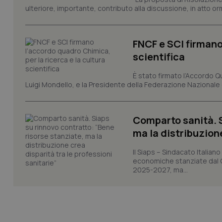
VISITOR_PRIVACY_
ulteriore, importante, contributo alla discussione, in atto o
FNCF e SCI firmano
scientifica
CookieScriptConse
È stato firmato l’Accordo Qu
Luigi Mondello, e la Presidente della Federazione Nazionale deg
tracking-sites-ironf
tracking-enable
Comparto sanità. S
tracking-sites-ironf
ma la distribuzione
session-id
Il Siaps – Sindacato Itali
_ga
economiche stanziate dal Go
2025-2027, ma...