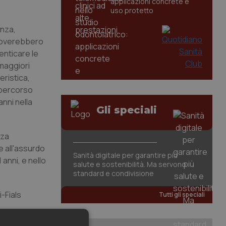
applicazioni concrete e
uso protetto
enza,
 troverebbero
enticare le
 maggiori
eristica,
 percorso
anni nella
Gli speciali
nza
 all'assurdo
Sanità digitale per garantire più
anni, e nello
salute e sostenibilità. Ma servono
standard e condivisione
-Fials
Tutti gli speciali