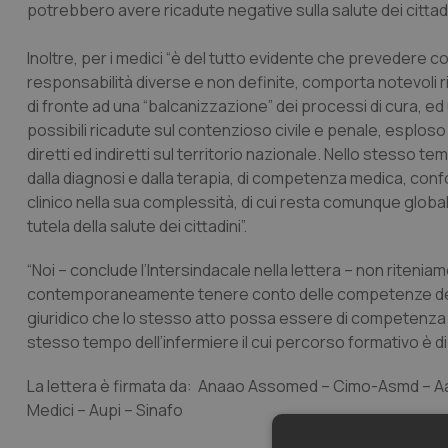
potrebbero avere ricadute negative sulla salute dei cittadin
Inoltre, per i medici “è del tutto evidente che prevedere 
responsabilità diverse e non definite, comporta notevoli risch
di fronte ad una “balcanizzazione” dei processi di cura, e
possibili ricadute sul contenzioso civile e penale, esplo
diretti ed indiretti sul territorio nazionale. Nello stesso 
dalla diagnosi e dalla terapia, di competenza medica, con
clinico nella sua complessità, di cui resta comunque global
tutela della salute dei cittadini”.
“Noi – conclude l’Intersindacale nella lettera – non rite
contemporaneamente tenere conto delle competenze delle a
giuridico che lo stesso atto possa essere di competenza de
stesso tempo dell’infermiere il cui percorso formativo è di s
La lettera è firmata da: Anaao Assomed – Cimo-Asmd – Aa
Medici – Aupi – Sinafo