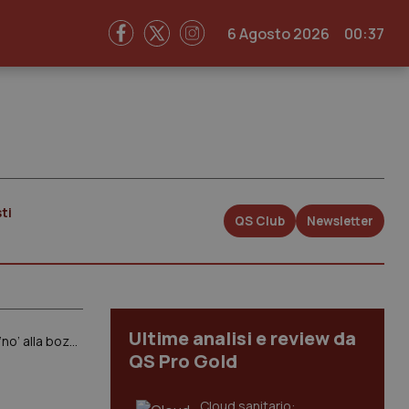
6 Agosto 2026
00:37
ti
QS Club
Newsletter
Ultime analisi e review da
Competenze infermieristiche. L’Intersindacale medica scrive a Regioni e Governo: “Ecco perché diciamo ‘no’ alla bozza di accordo”
QS Pro Gold
Cloud sanitario: