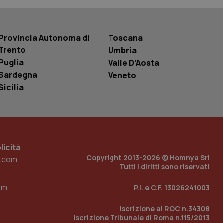
basate sul
entificatore
le variabili di
è un numero
o in cui viene
Provincia Autonoma di
Toscana
r il sito, ma un
tato di accesso per
Trento
Umbria
Puglia
Valle D’Aosta
a Google Analytics
sione.
Sardegna
Veneto
Sicilia
 tenere traccia
i Youtube incorporati
tics per mantenere
tore del sito web sta
ell'interfaccia di
icità
Copyright 2013-2026 © Homnya Srl
.com
Tutti i diritti sono riservati
 tenere traccia
i Youtube incorporati
tore del sito web sta
om
P.I. e C.F. 13026241003
ell'interfaccia di
Iscrizione al ROC n.34308
 tenere traccia
Iscrizione Tribunale di Roma n.115/2013