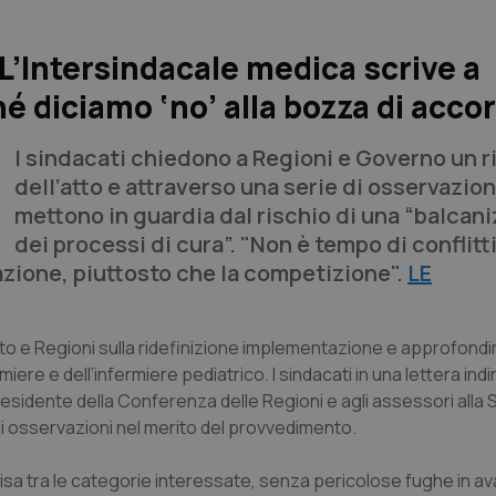
’Intersindacale medica scrive a
é diciamo ‘no’ alla bozza di acco
I sindacati chiedono a Regioni e Governo un 
dell’atto e attraverso una serie di osservazion
mettono in guardia dal rischio di una “balcan
dei processi di cura”. "Non è tempo di conflitti
azione, piuttosto che la competizione".
LE
tato e Regioni sulla ridefinizione implementazione e approfond
re e dell’infermiere pediatrico. I sindacati in una lettera indir
l presidente della Conferenza delle Regioni e agli assessori alla 
di osservazioni nel merito del provvedimento.
isa tra le categorie interessate, senza pericolose fughe in av