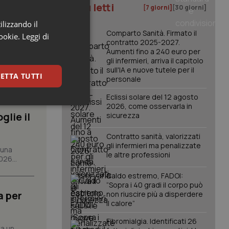
I più letti
[7 giorni]
[30 giorni]
ilizzando il
Comparto Sanità. Firmato il
cookie.
Leggi di
contratto 2025-2027.
Aumenti fino a 240 euro per
gli infermieri, arriva il capitolo
sull'IA e nuove tutele per il
ETTA TUTTI
personale
Eclissi solare del 12 agosto
2026, come osservarla in
keting
glie il
sicurezza
Contratto sanità, valorizzati
gli infermieri ma penalizzate
 una
le altre professioni
026...
Caldo estremo, FADOI:
“Sopra i 40 gradi il corpo può
a per
non riuscire più a disperdere
igazione sulle pagine
il calore”
kie.
Fibromialgia. Identificati 26
ta un