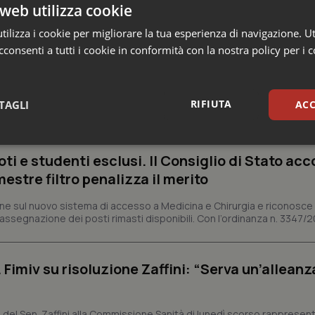
web utilizza cookie
ilizza i cookie per migliorare la tua esperienza di navigazione. Ut
consenti a tutti i cookie in conformità con la nostra policy per i 
 Professioni
RIFIUTA
TAGLI
ACC
sari
Statistici
Mar
ti e studenti esclusi. Il Consiglio di Stato acco
estre filtro penalizza il merito
viene sul nuovo sistema di accesso a Medicina e Chirurgia e riconosce
assegnazione dei posti rimasti disponibili. Con l’ordinanza n. 3347/2
Necessari
Statistici
Marketing
 Fimiv su risoluzione Zaffini: “Serva un’alleanz
tribuiscono a rendere fruibile il sito web abilitandone funzionalità di base quali la nav
protette del sito. Il sito web non è in grado di funzionare correttamente senza questi coo
Fornitore
/
Dominio
Scadenza
Descrizione
 del Sen. Zaffini alla Commissione Sanità di lunedì scorso rappresen