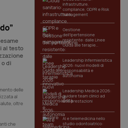
infrastrutture,
compliance, GDPR e Risk
management
rdo”
Gestione
dell'Ipertensione
riesame
resistente: dalle Linee
Guida alle terapie
i al testo
innovative
izzazione
Leadership Infermieristica
 o di
2026: nuovi modelli di
responsabilità e
autonomia
imento delle
Leadership Medica 2026:
guidare team clinici ad
izzata al
alte prestazioni
Salute, oltre
AI e telemedicina nello
anti che
studio odontoiatrico: