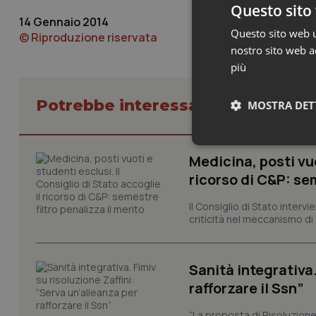
Questo sito 
14 Gennaio 2014
Questo sito web ut
© Riproduzione riservata
nostro sito web ac
più
Potrebbe interessarti in Lavoro e
MOSTRA DET
Neces
Medicina, posti vuo
ricorso di C&P: sem
Il Consiglio di Stato inter
criticità nel meccanismo di 
Sanità integrativa.
I cookie necessari con
rafforzare il Ssn”
e l'accesso alle aree 
Nome
“La proposta di Risoluzione