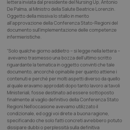
lettera inviata dal presidente del Nursing Up, Antonio
Calabria
Asma & BPCO
De Palma, al Ministro della Salute Beatrice Lorenzin.
Oggetto della missiva lo stallo in merito
Campania
Car-T
all’approvazione della Conferenza Stato-Regioni del
documento sull’implementazione delle competenze
Emilia-Romagna
Colesterolo & coronaropatie
infermieristiche.
Friuli Venezia Giulia
Dermatite Atopica
“Solo qualche giorno addietro – si legge nella lettera –
avevamo trasmesso una bozza dell’ultimo scritto
Lazio
Diabete & glucometri
riguardante la tematica in oggetto convinti che tale
documento, ancorchè opinabile per quanto attiene i
contenuti e perché per molti aspetti diverso da quello
Liguria
Disturbi dell’umore
al quale eravamo approdati dopo tanto lavoro ai tavoli
Ministeriali, fosse destinato ad essere sottoposto
Lombardia
Dolore
finalmente al vaglio definitivo della Conferenza Stato
Regioni.Nell’occasione avevamo utilizzato il
Marche
Donna & Salute
condizionale, ed oggi voi direte a buona ragione,
specificando che solo fatti concreti avrebbero potuto
Molise
Epatiti
dissipare dubbi o perplessità sulla definitiva