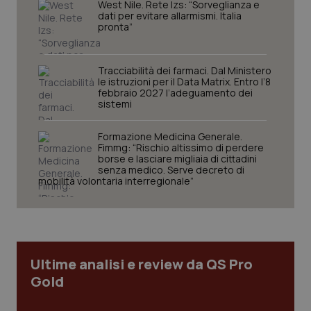
West Nile. Rete Izs: “Sorveglianza e
navigazione sulle pagine e l'accesso alle aree
dati per evitare allarmismi. Italia
protette del sito. Il sito web non è in grado di
pronta”
funzionare correttamente senza questi cookie.
Nome
Fornitore
/
Dominio
Scaden
VISITOR_PRIVACY_METADATA
5 mesi
Tracciabilità dei farmaci. Dal Ministero
YouTube
settim
.youtube.com
le istruzioni per il Data Matrix. Entro l’8
febbraio 2027 l’adeguamento dei
sistemi
Formazione Medicina Generale.
Fimmg: “Rischio altissimo di perdere
borse e lasciare migliaia di cittadini
senza medico. Serve decreto di
mobilità volontaria interregionale”
Ultime analisi e review da QS Pro
Gold
CookieScriptConsent
5 mesi
CookieScript
settim
www.quotidianosanita.it