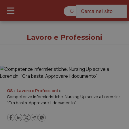
Sabato 8 Agosto 2026
Lavoro e Professioni
Lavoro e Professioni
Cronache
QS
»
Lavoro e Professioni
»
Competenze infermieristiche. Nursing Up scrive a Lorenzin:
Governo e Parlamento
“Ora basta. Approvare il documento”
Regioni e Asl
Lavoro e Professioni