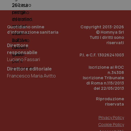
Quotidiano online
Copyright 2013-2026
d'informazione sanitaria
© Homnya Srl
Tutti i diritti sono
riservati
Direttore
Fornitore
/
responsabile
Nome
Scadenza
Descrizion
P.I. e C.F. 13026241003
Dominio
Luciano Fassari
Nome
Fornitore
/
Dominio
Scadenza
Des
_ga_0VMQEQKQ1N
.quotidianosanita.it
1 anno 1
Questo
Iscrizione al ROC
mese
cookie
Direttore editoriale
VISITOR_INFO1_LIVE
5 mesi 4
Que
Google LLC
viene
n.34308
settimane
imp
.youtube.com
Francesco Maria Avitto
utilizzato
You
Iscrizione Tribunale
da Google
ten
di Roma n.115/2013
Analytics
pre
del 22/05/2013
per
del
mantener
vid
lo stato
inco
Riproduzione
della
può
riservata
sessione.
det
vis
web
Privacy Policy
uti
nuo
Cookie Policy
ver
dell