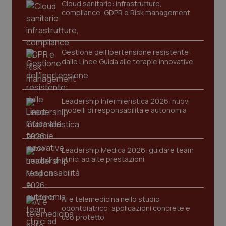
Cloud sanitario: infrastrutture,
compliance, GDPR e Risk management
Gestione dell'Ipertensione resistente:
dalle Linee Guida alle terapie innovative
Leadership Infermieristica 2026: nuovi
modelli di responsabilità e autonomia
tracking-sites-ironfish-
www.quotidianosanita.it
4
tracking-enable
settim
2 gior
Leadership Medica 2026: guidare team
clinici ad alte prestazioni
tracking-sites-ironfish-
www.quotidianosanita.it
4
session-id
settim
2 gior
AI e telemedicina nello studio
odontoiatrico: applicazioni concrete e
uso protetto