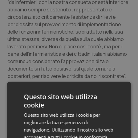
“da infermieri, con la nostra consueta onestà interiore
Salute orale & impianti
abbiamo sempre sostenuto , rappresentato e
circostanziato criticamente l’esistenza di rilievi e
Sangue & coagulazione
perplessità sul provvedimento di implementazione
delle funzioni infermieristiche, soprattutto nella sua
Tiroide
ultima stesura, diversa da quella sulla quale abbiamo
lavorato per mesi. Non ci piace così com’è , ma per il
bene dell’infermieristica e dei cittadini italiani abbiamo
Tumore al seno
comunque considerato l’approvazione di tale
documento un fatto positivo, sul quale tornare a
Tumore ovarico
posteriori, per risolvere le criticità da noi riscontrate”.
Tumori del Polmone & Testa Collo
“Gli infermieri – conclude la lettera – respingeranno
Questo sito web utilizza
anche, questo è chiaro, ogni forma di
Tumori gastrointestinali
cookie
strumentalizzazione, anche quando questa dovesse
provenire da alcuni esponenti del mondo
Questo sito web utilizza i cookie per
Ulcera & Reflusso
professionale che, eventualmente votati alla politica,
migliorare la tua esperienza di
dovessero apparirci incoerenti od orientati più ad
navigazione. Utilizzando il nostro sito web
Vaccini
interessi di altro tipo”.
acconsenti a tutti i cookie in conformità