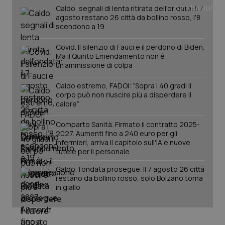
Caldo, segnali di lenta ritirata dell'ondata: il 7
agosto restano 26 città da bollino rosso, l'8
scendono a 19
PHPSESSID
Sessio
PHP.net
www.quotidianosanita.it
Covid. Il silenzio di Fauci e il perdono di Biden.
Ma il Quinto Emendamento non è
un’ammissione di colpa
Caldo estremo, FADOI: “Sopra i 40 gradi il
corpo può non riuscire più a disperdere il
calore”
Comparto Sanità. Firmato il contratto 2025-
2027. Aumenti fino a 240 euro per gli
infermieri, arriva il capitolo sull'IA e nuove
tutele per il personale
Caldo, l’ondata prosegue. Il 7 agosto 26 città
restano da bollino rosso, solo Bolzano torna
in giallo
_ga_KM60CM4NPH
.quotidianosanita.it
1 anno
mes