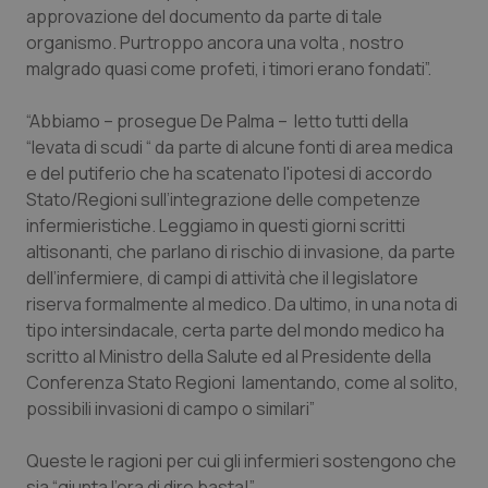
approvazione del documento da parte di tale
Piemonte
HIV
organismo. Purtroppo ancora una volta , nostro
malgrado quasi come profeti, i timori erano fondati”.
Provincia Autonoma di Bolzano
Infezioni & Febbre
“Abbiamo – prosegue De Palma – letto tutti della
“levata di scudi “ da parte di alcune fonti di area medica
Provincia Autonoma di Trento
Ipertensione & Scompenso
e del putiferio che ha scatenato l'ipotesi di accordo
Stato/Regioni sull’integrazione del­le competenze
Puglia
Malattie rare
infermieristiche. Leggiamo in questi giorni scritti
altisonanti, che parlano di rischio di invasione, da parte
Sardegna
Malattia di Crohn & Rettocolite Ulcerosa
dell’infermiere, di campi di attività che il legislatore
riserva formalmente al medico. Da ultimo, in una nota di
Sicilia
Neuroscienze & patologie neurodegenerative
tipo intersindacale, certa parte del mondo medico ha
scritto al Ministro della Salute ed al Presidente della
Toscana
Obesità
Conferenza Stato Regioni lamentando, come al solito,
possibili invasioni di campo o similari”
Umbria
Oftalmologia
Queste le ragioni per cui gli infermieri sostengono che
sia “giunta l’ora di dire basta!”