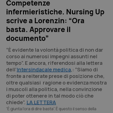
Competenze
infermieristiche. Nursing Up
Scienza e Farmaci
scrive a Lorenzin: “Ora
Studi e Analisi
basta. Approvare il
documento”
Lettere al direttore
“È evidente la volontà politica di non dar
Edizioni Regionali
corso ai numerosi impegni assunti nel
tempo”. E ancora, riferendosi alla lettera
QS Pro
dell’
Intersindacale medica
,: “Siamo di
fronte a reiterate prese di posizione che,
Professionisti Sanitari.AI
oltre qualsiasi ragione o evidenza mostra
i muscoli alla politica, nella convinzione
Abruzzo
QS Pro Gold
di poter ottenere in tal modo ciò che
chiede”.
QS Club
LA LETTERA
Newsletter
Basilicata
Artrite & artrosi
“È giunta l’ora di dire basta”. È questo il senso della