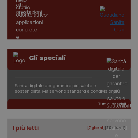
_ga
1 anno
Google LLC
mes
.quotidianosanita.it
Gli speciali
Sanità digitale per garantire più salute e
sostenibilità. Ma servono standard e condivisione
Tutti gli speciali
I più letti
[7 giorni]
[30 giorni]