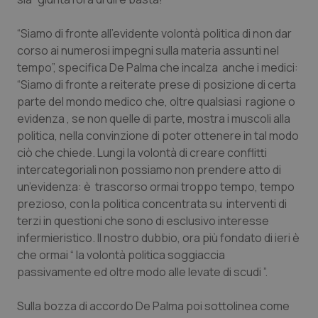
Valle D’Aosta
Oncodermatologia
“Siamo di fronte all’evidente volontà politica di non dar
Veneto
Oncoematologia
corso ai numerosi impegni sulla materia assunti nel
tempo”, specifica De Palma che incalza anche i medici:
Oncologia & Nutrizione
“Siamo di fronte a reiterate prese di posizione di certa
parte del mondo medico che, oltre qualsiasi ragione o
Psoriasi & pelle
evidenza , se non quelle di parte, mostra i muscoli alla
politica, nella convinzione di poter ottenere in tal modo
Quotidiano Cardiologia
ciò che chiede. Lungi la volontà di creare conflitti
intercategoriali non possiamo non prendere atto di
Quotidiano Chirurgia
un’evidenza: è trascorso ormai troppo tempo, tempo
prezioso, con la politica concentrata su interventi di
terzi in questioni che sono di esclusivo interesse
Quotidiano Oncologia
infermieristico. Il nostro dubbio, ora più fondato di ieri è
che ormai “ la volontà politica soggiaccia
Quotidiano Pediatria
passivamente ed oltre modo alle levate di scudi ”.
Rene & patologie urogenitali
Sulla bozza di accordo De Palma poi sottolinea come