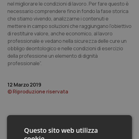
Valle D’Aosta
Oncodermatologia
nel migliorare le condizioni di lavoro. Per fare questo è
necessario comprendere fino in fondo la fase storica
Veneto
Oncoematologia
che stiamo vivendo, analizzarne i contenuti e
mettere in campo soluzioni che raggiungano l’obiettivo
Oncologia & Nutrizione
di restituire valore, anche economico, al lavoro
professionale e vedano nella sicurezza delle cure un
obbligo deontologico e nelle condizioni di esercizio
Psoriasi & pelle
della professione un elemento di dignità
professionale”.
Quotidiano Cardiologia
Quotidiano Chirurgia
12 Marzo 2019
© Riproduzione riservata
Quotidiano Oncologia
Quotidiano Pediatria
Questo sito web utilizza
Rene & patologie urogenitali
cookie