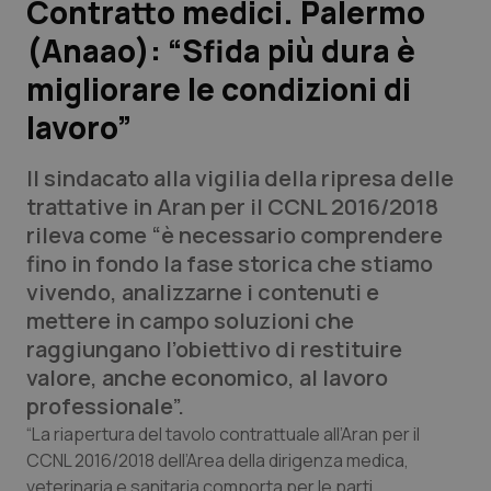
Contratto medici. Palermo
(Anaao): “Sfida più dura è
Scienza e Farmaci
migliorare le condizioni di
Studi e Analisi
lavoro”
Lettere al direttore
Il sindacato alla vigilia della ripresa delle
trattative in Aran per il CCNL 2016/2018
Edizioni Regionali
rileva come “è necessario comprendere
fino in fondo la fase storica che stiamo
QS Pro
vivendo, analizzarne i contenuti e
mettere in campo soluzioni che
Professionisti Sanitari.AI
raggiungano l’obiettivo di restituire
valore, anche economico, al lavoro
Abruzzo
QS Pro Gold
professionale”.
“La riapertura del tavolo contrattuale all’Aran per il
QS Club
Newsletter
Basilicata
Artrite & artrosi
CCNL 2016/2018 dell’Area della dirigenza medica,
veterinaria e sanitaria comporta per le parti