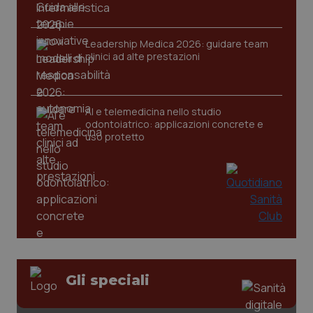
Leadership Medica 2026: guidare team
clinici ad alte prestazioni
CookieScriptConsent
5 mesi
CookieScript
settim
www.quotidianosanita.it
AI e telemedicina nello studio
odontoiatrico: applicazioni concrete e
uso protetto
tracking-sites-ironfish-
www.quotidianosanita.it
4
tracking-enable
settim
2 gior
Gli speciali
tracking-sites-ironfish-
www.quotidianosanita.it
4