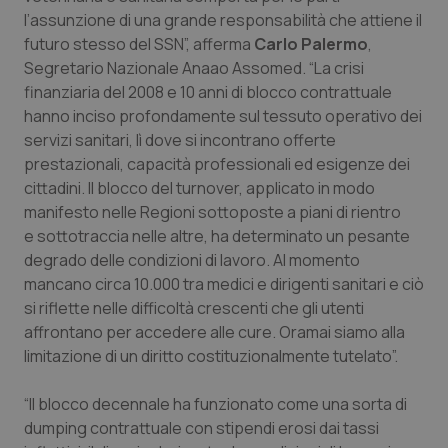
Calabria
Asma & BPCO
l’assunzione di una grande responsabilità che attiene il
futuro stesso del SSN”, afferma
Carlo Palermo
,
Campania
Car-T
Segretario Nazionale Anaao Assomed. “La crisi
finanziaria del 2008 e 10 anni di blocco contrattuale
hanno inciso profondamente sul tessuto operativo dei
Emilia-Romagna
Colesterolo & coronaropatie
servizi sanitari, lì dove si incontrano offerte
prestazionali, capacità professionali ed esigenze dei
Friuli Venezia Giulia
Dermatite Atopica
cittadini. Il blocco del turnover, applicato in modo
manifesto nelle Regioni sottoposte a piani di rientro
Lazio
Diabete & glucometri
e sottotraccia nelle altre, ha determinato un pesante
degrado delle condizioni di lavoro. Al momento
Liguria
Disturbi dell’umore
mancano circa 10.000 tra medici e dirigenti sanitari e ciò
si riflette nelle difficoltà crescenti che gli utenti
Lombardia
Dolore
affrontano per accedere alle cure. Oramai siamo alla
limitazione di un diritto costituzionalmente tutelato”.
Marche
Donna & Salute
“Il blocco decennale ha funzionato come una sorta di
dumping contrattuale con stipendi erosi dai tassi
Molise
Epatiti