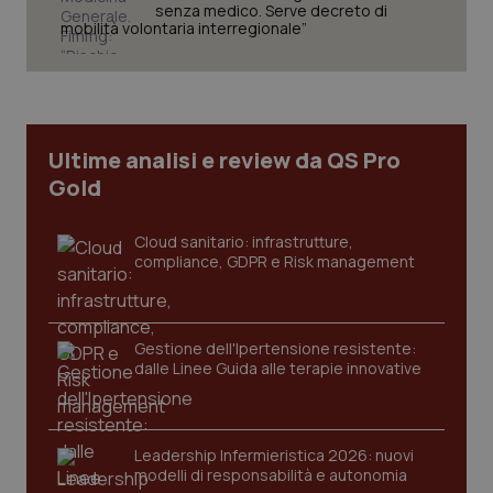
senza medico. Serve decreto di
mobilità volontaria interregionale”
Necessari
Statistici
Marketing
I cookie necessari contribuiscono a rendere fruibile il
sito web abilitandone funzionalità di base quali la
navigazione sulle pagine e l'accesso alle aree
protette del sito. Il sito web non è in grado di
Ultime analisi e review da QS Pro
funzionare correttamente senza questi cookie.
Gold
Nome
Fornitore
/
Dominio
Scaden
VISITOR_PRIVACY_METADATA
5 mesi
YouTube
Cloud sanitario: infrastrutture,
settim
.youtube.com
compliance, GDPR e Risk management
Gestione dell'Ipertensione resistente:
dalle Linee Guida alle terapie innovative
Leadership Infermieristica 2026: nuovi
modelli di responsabilità e autonomia