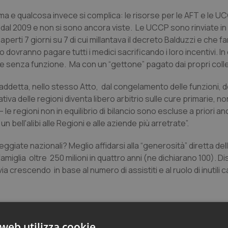
ema e qualcosa invece si complica: le risorse per le AFT e le U
dal 2009 e non si sono ancora viste. Le UCCP sono rinviate in 
i aperti 7 giorni su 7 di cui millantava il decreto Balduzzi e che f
o dovranno pagare tutti i medici sacrificando i loro incentivi. I
adi e senza funzione. Ma con un “gettone” pagato dai propri colle
ddetta, nello stesso Atto, dal congelamento delle funzioni, dei
iva delle regioni diventa libero arbitrio sulle cure primarie, 
 le regioni non in equilibrio di bilancio sono escluse a priori an
 bell'alibi alle Regioni e alle aziende più arretrate”.
iate nazionali? Meglio affidarsi alla “generosità” diretta del
iglia oltre 250 milioni in quattro anni (ne dichiarano 100). Dis
a crescendo in base al numero di assistiti e al ruolo di inutili c
web utilizza cookie