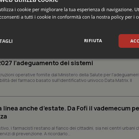
ilizza i cookie per migliorare la tua esperienza di navigazione. Ut
consenti a tutti i cookie in conformità con la nostra policy per i 
 Professioni
RIFIUTA
TAGLI
ACC
armaci. Dal Ministero le istruzioni per il Data M
sari
Statistici
Mar
 2027 l’adeguamento dei sistemi
struzioni operative fornite dal Ministero della Salute per l'adeguamen
lità del farmaco basato sull'identificativo univoco Data Matrix. Il
Necessari
Statistici
Marketing
a linea anche d’estate. Da Fofi il vademecum pe
zza
tribuiscono a rendere fruibile il sito web abilitandone funzionalità di base quali la nav
protette del sito. Il sito web non è in grado di funzionare correttamente senza questi coo
vo, i farmacisti restano al fianco dei cittadini, sia nei centri urbani 
Fornitore
/
Dominio
Scadenza
Descrizione
rvizi di prevenzione. A ricordarlo...
METADATA
5 mesi 4
Questo cookie viene utilizzato p
YouTube