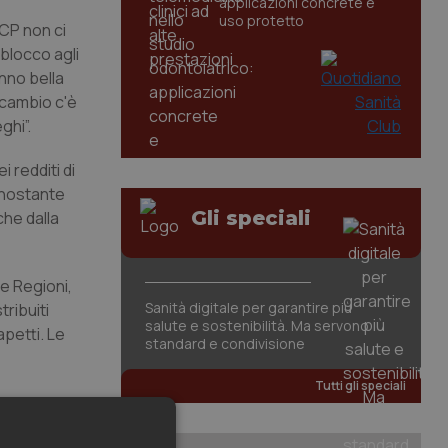
applicazioni concrete e
uso protetto
CCP non ci
blocco agli
anno bella
n cambio c'è
ghi”.
 redditi di
nonostante
Gli speciali
che dalla
le Regioni,
Sanità digitale per garantire più
tribuiti
salute e sostenibilità. Ma servono
apetti. Le
standard e condivisione
Tutti gli speciali