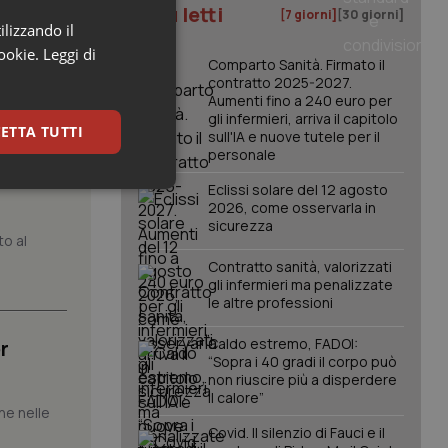
I più letti
[7 giorni]
[30 giorni]
ilizzando il
cookie.
Leggi di
Comparto Sanità. Firmato il
contratto 2025-2027.
Aumenti fino a 240 euro per
gli infermieri, arriva il capitolo
ETTA TUTTI
sull'IA e nuove tutele per il
personale
atrix.
Eclissi solare del 12 agosto
keting
2026, come osservarla in
sicurezza
to al
Contratto sanità, valorizzati
gli infermieri ma penalizzate
le altre professioni
Caldo estremo, FADOI:
r
“Sopra i 40 gradi il corpo può
igazione sulle pagine
non riuscire più a disperdere
kie.
il calore”
che nelle
Covid. Il silenzio di Fauci e il
er memorizzare le