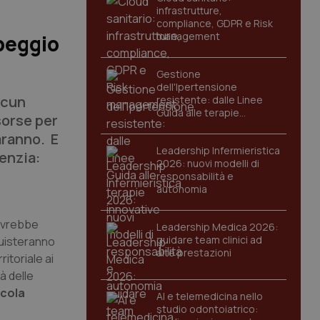
infrastrutture,
compliance, GDPR e Risk
management
 peggio
Gestione
dell'Ipertensione
lcun
resistente: dalle Linee
Guida alle terapie
sorse per
innovative
aranno. E
Leadership Infermieristica
denzia:
2026: nuovi modelli di
responsabilità e
autonomia
ovrebbe
Leadership Medica 2026:
guidare team clinici ad
quisteranno
alte prestazioni
ritoriale ai
à delle
icola
AI e telemedicina nello
studio odontoiatrico: