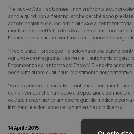
“Nel nuovo Atto – sottolinea – non si affronta alcun probl
sono e quindi non si faranno, anche perché sono previste 
accordi regionali e quindi addio all'h24 e ai centri territorial
mostra anche nel Patto della Salute. E se qualcosa si farà l
l'illusione per alcuni di diventare inutili caporali senza gr
“Il ruolo unico – prosegue – è solo una enunciazione contra
ognuno e da una gradualità sine die. L'autonomia organizzat
l'incombenza della riforma del Titolo V. E – novità assoluta –
possibilità di fare qualunque investimento riorganizzativo: un
“E allora perché – conclude – continuare con queste scenegg
come il Veneto che ha messo a disposizione dei medici di fam
oculatamente: niente ai medici di guardia medica e poi via vi
imminenti elezioni sono certamente una coincidenza”.
14 Aprile 2015
Questo sito 