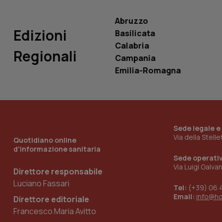
Abruzzo
Edizioni
Basilicata
Calabria
Regionali
Campania
_ga_KM60CM4NPH
Emilia-Romagna
Nome
Nome
VISITOR_INFO1_LIV
_ga_0VMQEQKQ1N
Sede legale e
Via della Stell
Quotidiano online
d'informazione sanitaria
Sede operati
__Secure-YNID
Via Luigi Galva
Direttore responsabile
Luciano Fassari
Tel:
(+39) 06 
Email:
info@h
Direttore editoriale
YSC
Francesco Maria Avitto
__Secure-