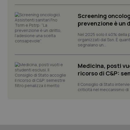
Screening oncologi
prevenzione è un d
CookieScriptConse
Nel 2025 solo il 40% della 
organizzati dal Ssn. È quan
segnalano un...
tracking-sites-ironf
tracking-enable
Medicina, posti vuo
tracking-sites-ironf
ricorso di C&P: sem
session-id
Il Consiglio di Stato inter
_ga
criticità nel meccanismo di 
PHPSESSID