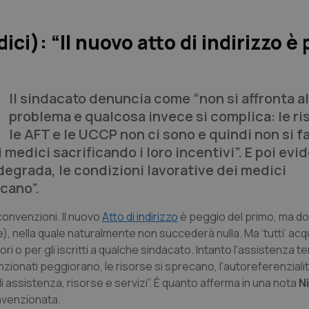
ci): “Il nuovo atto di indirizzo è
Il sindacato denuncia come “non si affronta a
problema e qualcosa invece si complica: le ri
le AFT e le UCCP non ci sono e quindi non si f
 medici sacrificando i loro incentivi”. E poi evi
i degrada, le condizioni lavorative dei medici
cano”.
 convenzioni. Il nuovo
Atto di indirizzo
è peggio del primo, ma d
), nella quale naturalmente non succederà nulla. Ma ‘tutti’ ac
i o per gli iscritti a qualche sindacato. Intanto l'assistenza ter
nzionati peggiorano, le risorse si sprecano, l'autoreferenzialit
 di assistenza, risorse e servizi”. È quanto afferma in una nota
N
nvenzionata.