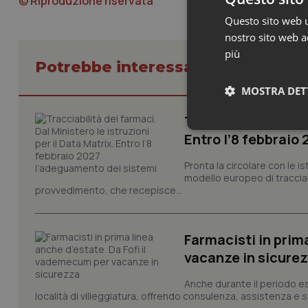
© Riproduzione riservata
Questo sito web ut
nostro sito web ac
più
Potrebbe interessarti in Lavoro e
MOSTRA DET
Tracciabilità dei f
Neces
Entro l’8 febbraio
Pronta la circolare con le i
modello europeo di tracciabi
provvedimento, che recepisce...
Farmacisti in prim
vacanze in sicure
I cookie necessari con
e l'accesso alle aree 
Anche durante il periodo esti
Nome
località di villeggiatura, offrendo consulenza, assistenza e se
VISITOR_PRIVACY_