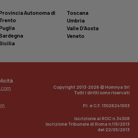
entificatore
le variabili di
è un numero
Provincia Autonoma di
Toscana
o in cui viene
r il sito, ma un
Trento
Umbria
tato di accesso per
Puglia
Valle D’Aosta
Sardegna
Veneto
a Google Analytics
sione.
Sicilia
 tenere traccia
i Youtube incorporati
tics per mantenere
icità
tore del sito web sta
ell'interfaccia di
Copyright 2013-2026 © Homnya Srl
.com
Tutti i diritti sono riservati
 tenere traccia
i Youtube incorporati
om
P.I. e C.F. 13026241003
tore del sito web sta
ell'interfaccia di
Iscrizione al ROC n.34308
Iscrizione Tribunale di Roma n.115/2013
 tenere traccia
del 22/05/2013
r la gestione