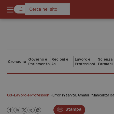
Governo e
Regioni e
Lavoro e
Scienza 
Cronache
Parlamento
Asl
Professioni
Farmaci
QS
»
Lavoro e Professioni
»
Errori in sanità. Amami: “Mancanza dat
Stampa