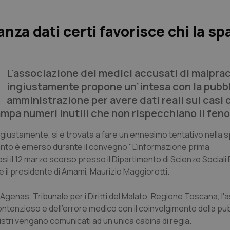
nza dati certi favorisce chi la sp
L'associazione dei medici accusati di malpra
ingiustamente propone un’intesa con la pubb
amministrazione per avere dati reali sui casi 
tampa numeri inutili che non rispecchiano il fen
ngiustamente, si è trovata a fare un ennesimo tentativo nella 
' quanto è emerso durante il convegno "L’informazione prima
utosi il 12 marzo scorso presso il Dipartimento di Scienze Socia
e il presidente di Amami, Maurizio Maggiorotti.
 Agenas, Tribunale per i Diritti del Malato, Regione Toscana, l
ntenzioso e dell'errore medico con il coinvolgimento della pu
nistri vengano comunicati ad un unica cabina di regia.