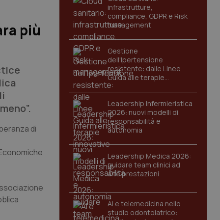
infrastrutture,
compliance, GDPR e Risk
management
ara più
Gestione
dell'Ipertensione
ctice
resistente: dalle Linee
Guida alle terapie
lica
innovative
di
Leadership Infermieristica
omeno”.
2026: nuovi modelli di
responsabilità e
speranza di
autonomia
li Economiche
Leadership Medica 2026:
guidare team clinici ad
alte prestazioni
'associazione
bblica
AI e telemedicina nello
studio odontoiatrico: