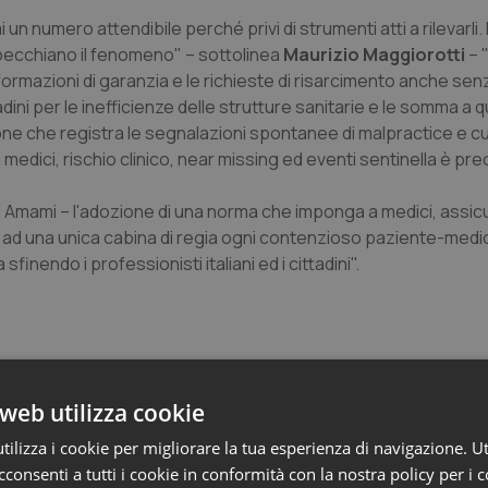
i un numero attendibile perché privi di strumenti atti a rilevarli
ispecchiano il fenomeno" – sottolinea
Maurizio Maggiorotti
– "
nformazioni di garanzia e le richieste di risarcimento anche se
adini per le inefficienze delle strutture sanitarie e le somma a 
one che registra le segnalazioni spontanee di malpractice e cu
 medici, rischio clinico, near missing ed eventi sentinella è pr
 Amami – l'adozione di una norma che imponga a medici, assicu
e ad una unica cabina di regia ogni contenzioso paziente-medi
inendo i professionisti italiani ed i cittadini".
web utilizza cookie
ilizza i cookie per migliorare la tua esperienza di navigazione. Ut
 Professioni
consenti a tutti i cookie in conformità con la nostra policy per i 