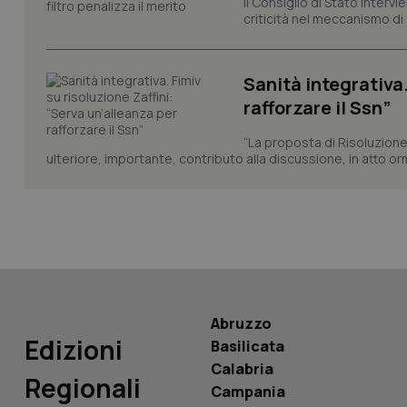
Il Consiglio di Stato inter
criticità nel meccanismo di 
CookieScriptConse
Sanità integrativa.
rafforzare il Ssn”
tracking-sites-ironf
tracking-enable
“La proposta di Risoluzione
tracking-sites-ironf
ulteriore, importante, contributo alla discussione, in atto o
session-id
_ga
Abruzzo
PHPSESSID
Edizioni
Basilicata
Calabria
Regionali
Campania