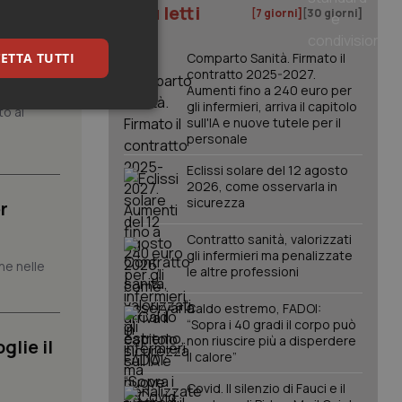
I più letti
[7 giorni]
[30 giorni]
atrix.
ETTA TUTTI
Comparto Sanità. Firmato il
contratto 2025-2027.
Aumenti fino a 240 euro per
gli infermieri, arriva il capitolo
to al
keting
sull'IA e nuove tutele per il
personale
Eclissi solare del 12 agosto
2026, come osservarla in
sicurezza
r
Contratto sanità, valorizzati
gli infermieri ma penalizzate
che nelle
le altre professioni
igazione sulle pagine
kie.
Caldo estremo, FADOI:
“Sopra i 40 gradi il corpo può
er memorizzare le
non riuscire più a disperdere
glie il
utente per la loro
il calore”
 dati sul consenso
itiche e
Covid. Il silenzio di Fauci e il
tendo che le loro
ssioni future.