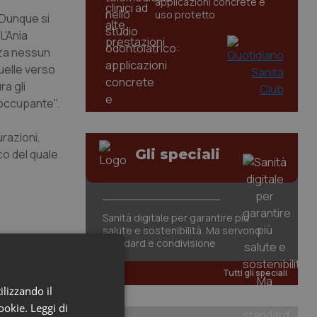
applicazioni concrete e
uso protetto
. Dunque si
L'Ania
nza nessun
quelle verso
ra gli
eoccupante".
razioni,
Gli speciali
co del quale
Sanità digitale per garantire più
salute e sostenibilità. Ma servono
standard e condivisione
Tutti gli speciali
ilizzando il
cookie.
Leggi di