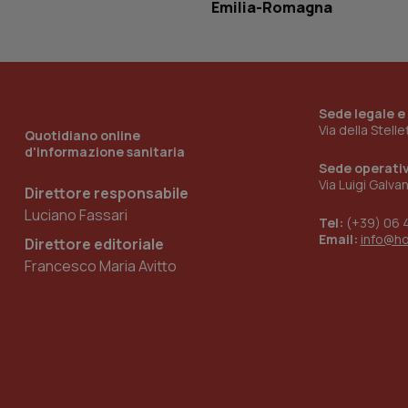
Emilia-Romagna
_ga_KM60CM4NPH
Sede legale e
Nome
Via della Stell
Nome
Quotidiano online
d'informazione sanitaria
VISITOR_INFO1_LIV
_ga_0VMQEQKQ1N
Sede operati
Via Luigi Galva
Direttore responsabile
Luciano Fassari
Tel:
(+39) 06 
__Secure-YNID
Email:
info@h
Direttore editoriale
Francesco Maria Avitto
YSC
__Secure-
ROLLOUT_TOKEN
tracking-sites-