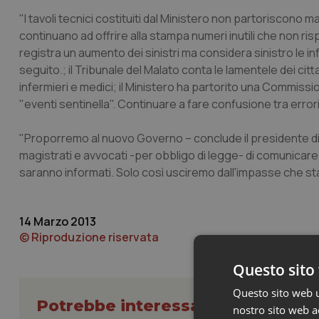
"I tavoli tecnici costituiti dal Ministero non partoriscono ma
continuano ad offrire alla stampa numeri inutili che non r
registra un aumento dei sinistri ma considera sinistro le i
seguito.; il Tribunale del Malato conta le lamentele dei citt
infermieri e medici; il Ministero ha partorito una Commissi
"eventi sentinella". Continuare a fare confusione tra errori
"Proporremo al nuovo Governo – conclude il presidente di
magistrati e avvocati -per obbligo di legge- di comunicar
saranno informati. Solo così usciremo dall'impasse che sta sf
14 Marzo 2013
© Riproduzione riservata
Questo sito 
Questo sito web ut
Potrebbe interessarti in Lavoro e
nostro sito web ac