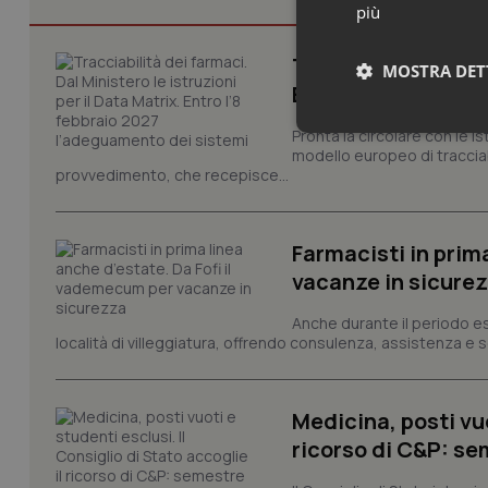
più
Tracciabilità dei f
MOSTRA DET
Entro l’8 febbraio
Pronta la circolare con le i
Neces
modello europeo di tracciabi
provvedimento, che recepisce...
Farmacisti in prim
vacanze in sicure
Anche durante il periodo esti
I cookie necessari con
località di villeggiatura, offrendo consulenza, assistenza e se
e l'accesso alle aree 
Nome
VISITOR_PRIVACY_
Medicina, posti vuo
ricorso di C&P: sem