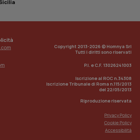
Sicilia
tato di accesso per
a Google Analytics
sione.
icità
Copyright 2013-2026 © Homnya Srl
.com
Tutti i diritti sono riservati
 tenere traccia
i Youtube incorporati
tics per mantenere
tore del sito web sta
om
P.I. e C.F. 13026241003
ell'interfaccia di
Iscrizione al ROC n.34308
 tenere traccia
i Youtube incorporati
Iscrizione Tribunale di Roma n.115/2013
tore del sito web sta
del 22/05/2013
ell'interfaccia di
Riproduzione riservata
 tenere traccia
Privacy Policy
r la gestione
Cookie Policy
one dell’esperienza
Accessibilità
e per abilitare il