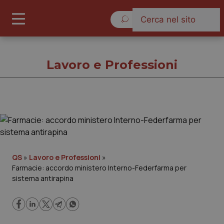
Sabato 8 Agosto 2026
Lavoro e Professioni
Lavoro e Professioni
Cronache
QS
»
Lavoro e Professioni
»
Farmacie: accordo ministero Interno-Federfarma per
Governo e Parlamento
sistema antirapina
Regioni e Asl
Lavoro e Professioni