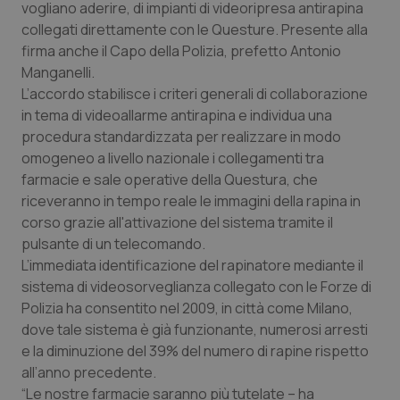
vogliano aderire, di impianti di videoripresa antirapina
Calabria
Asma & BPCO
collegati direttamente con le Questure. Presente alla
firma anche il Capo della Polizia, prefetto Antonio
Campania
Car-T
Manganelli.
L’accordo stabilisce i criteri generali di collaborazione
Emilia-Romagna
Colesterolo & coronaropatie
in tema di videoallarme antirapina e individua una
procedura standardizzata per realizzare in modo
Friuli Venezia Giulia
Dermatite Atopica
omogeneo a livello nazionale i collegamenti tra
farmacie e sale operative della Questura, che
Lazio
Diabete & glucometri
riceveranno in tempo reale le immagini della rapina in
corso grazie all'attivazione del sistema tramite il
pulsante di un telecomando.
Liguria
Disturbi dell’umore
L’immediata identificazione del rapinatore mediante il
sistema di videosorveglianza collegato con le Forze di
Lombardia
Dolore
Polizia ha consentito nel 2009, in città come Milano,
dove tale sistema è già funzionante, numerosi arresti
Marche
Donna & Salute
e la diminuzione del 39% del numero di rapine rispetto
all’anno precedente.
Molise
Epatiti
“Le nostre farmacie saranno più tutelate – ha