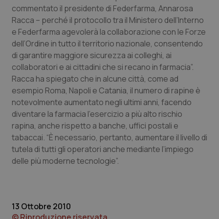
commentato il presidente di Federfarma, Annarosa
Piemonte
HIV
Racca – perché il protocollo tra il Ministero dell’Interno
e Federfarma agevolerà la collaborazione con le Forze
Provincia Autonoma di Bolzano
Infezioni & Febbre
dell’Ordine in tutto il territorio nazionale, consentendo
di garantire maggiore sicurezza ai colleghi, ai
collaboratori e ai cittadini che si recano in farmacia”.
Provincia Autonoma di Trento
Ipertensione & Scompenso
Racca ha spiegato che in alcune città, come ad
esempio Roma, Napoli e Catania, il numero di rapine è
Puglia
Malattie rare
notevolmente aumentato negli ultimi anni, facendo
diventare la farmacia l’esercizio a più alto rischio
Sardegna
Malattia di Crohn & Rettocolite Ulcerosa
rapina, anche rispetto a banche, uffici postali e
tabaccai. “È necessario, pertanto, aumentare il livello di
Sicilia
Neuroscienze & patologie neurodegenerative
tutela di tutti gli operatori anche mediante l’impiego
delle più moderne tecnologie”.
Toscana
Obesità
Umbria
Oftalmologia
13 Ottobre 2010
© Riproduzione riservata