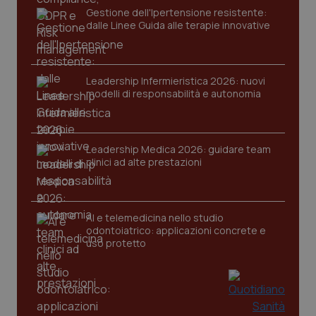
Gestione dell'Ipertensione resistente:
Nome
Fornitore
/
Dominio
Scaden
dalle Linee Guida alle terapie innovative
VISITOR_PRIVACY_METADATA
5 mesi
YouTube
settim
.youtube.com
Leadership Infermieristica 2026: nuovi
modelli di responsabilità e autonomia
Leadership Medica 2026: guidare team
clinici ad alte prestazioni
AI e telemedicina nello studio
odontoiatrico: applicazioni concrete e
uso protetto
CookieScriptConsent
5 mesi
CookieScript
settim
www.quotidianosanita.it