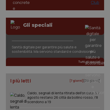
Gli speciali
tracking-sites-ironfish-
www.quotidianosanita.it
4
Sanità digitale per garantire più salute e
tracking-enable
settim
sostenibilità. Ma servono standard e condivisione
2 gior
Tutti gli speciali
tracking-sites-ironfish-
www.quotidianosanita.it
4
session-id
settim
I più letti
2 gior
[7 giorni]
[30 giorni]
Caldo, segnali di lenta ritirata dell'ondata: il 7
agosto restano 26 città da bollino rosso, l'8
_ga
1 anno
Google LLC
scendono a 19
mes
.quotidianosanita.it