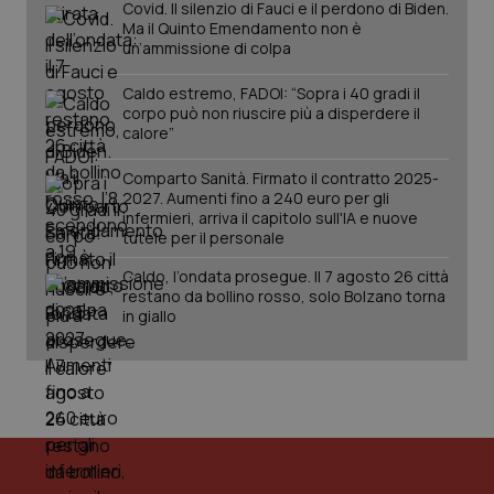
Covid. Il silenzio di Fauci e il perdono di Biden.
Ma il Quinto Emendamento non è
un’ammissione di colpa
Caldo estremo, FADOI: “Sopra i 40 gradi il
corpo può non riuscire più a disperdere il
calore”
Comparto Sanità. Firmato il contratto 2025-
2027. Aumenti fino a 240 euro per gli
infermieri, arriva il capitolo sull'IA e nuove
tutele per il personale
Caldo, l’ondata prosegue. Il 7 agosto 26 città
restano da bollino rosso, solo Bolzano torna
in giallo