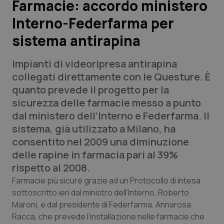
Farmacie: accordo ministero
Interno-Federfarma per
Scienza e Farmaci
sistema antirapina
Studi e Analisi
Impianti di videoripresa antirapina
Lettere al direttore
collegati direttamente con le Questure. È
quanto prevede il progetto per la
Edizioni Regionali
sicurezza delle farmacie messo a punto
dal ministero dell’Interno e Federfarma. Il
QS Pro
sistema, già utilizzato a Milano, ha
consentito nel 2009 una diminuzione
Professionisti Sanitari.AI
delle rapine in farmacia pari al 39%
rispetto al 2008.
Abruzzo
QS Pro Gold
Farmacie più sicure grazie ad un Protocollo di intesa
sottoscritto ieri dal ministro dell’Interno, Roberto
QS Club
Newsletter
Maroni, e dal presidente di Federfarma, Annarosa
Basilicata
Artrite & artrosi
Racca, che prevede l’installazione nelle farmacie che