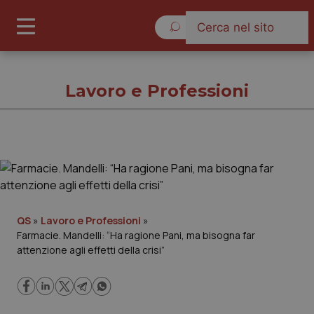
Venerdì 7 Agosto 2026
Lavoro e Professioni
Lavoro e Professioni
Cronache
QS
»
Lavoro e Professioni
»
Farmacie. Mandelli: “Ha ragione Pani, ma bisogna far
Governo e Parlamento
attenzione agli effetti della crisi”
Regioni e Asl
Lavoro e Professioni