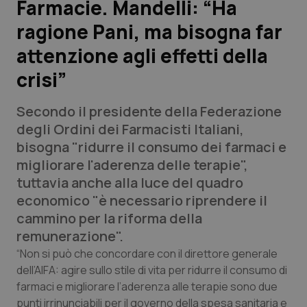
Farmacie. Mandelli: “Ha
ragione Pani, ma bisogna far
Scienza e Farmaci
attenzione agli effetti della
Studi e Analisi
crisi”
Lettere al direttore
Secondo il presidente della Federazione
degli Ordini dei Farmacisti Italiani,
Edizioni Regionali
bisogna "ridurre il consumo dei farmaci e
migliorare l'aderenza delle terapie",
QS Pro
tuttavia anche alla luce del quadro
economico "è necessario riprendere il
Professionisti Sanitari.AI
cammino per la riforma della
remunerazione".
Abruzzo
QS Pro Gold
“Non si può che concordare con il direttore generale
dell’AIFA: agire sullo stile di vita per ridurre il consumo di
QS Club
Newsletter
Basilicata
Artrite & artrosi
farmaci e migliorare l’aderenza alle terapie sono due
punti irrinunciabili per il governo della spesa sanitaria e