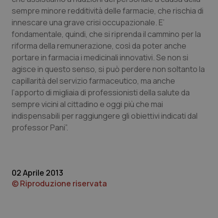
sempre minore redditività delle farmacie, che rischia di
Piemonte
HIV
innescare una grave crisi occupazionale. E’
fondamentale, quindi, che si riprenda il cammino per la
Provincia Autonoma di Bolzano
Infezioni & Febbre
riforma della remunerazione, così da poter anche
portare in farmacia i medicinali innovativi. Se non si
Provincia Autonoma di Trento
Ipertensione & Scompenso
agisce in questo senso, si può perdere non soltanto la
capillarità del servizio farmaceutico, ma anche
l’apporto di migliaia di professionisti della salute da
Puglia
Malattie rare
sempre vicini al cittadino e oggi più che mai
indispensabili per raggiungere gli obiettivi indicati dal
Sardegna
Malattia di Crohn & Rettocolite Ulcerosa
professor Pani”.
Sicilia
Neuroscienze & patologie neurodegenerative
Toscana
Obesità
02 Aprile 2013
© Riproduzione riservata
Umbria
Oftalmologia