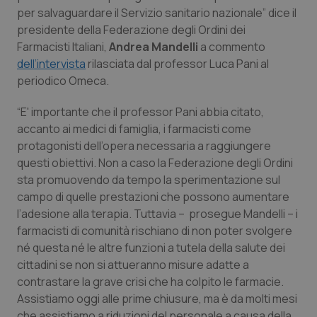
Calabria
Asma & BPCO
per salvaguardare il Servizio sanitario nazionale” dice il
presidente della Federazione degli Ordini dei
Farmacisti Italiani,
Campania
Car-T
Andrea Mandelli
a commento
dell’intervista
rilasciata dal professor Luca Pani al
periodico Omeca.
Emilia-Romagna
Colesterolo & coronaropatie
“E' importante che il professor Pani abbia citato,
Friuli Venezia Giulia
Dermatite Atopica
accanto ai medici di famiglia, i farmacisti come
protagonisti dell’opera necessaria a raggiungere
Lazio
Diabete & glucometri
questi obiettivi. Non a caso la Federazione degli Ordini
sta promuovendo da tempo la sperimentazione sul
Liguria
Disturbi dell’umore
campo di quelle prestazioni che possono aumentare
l’adesione alla terapia. Tuttavia – prosegue Mandelli – i
farmacisti di comunità rischiano di non poter svolgere
Lombardia
Dolore
né questa né le altre funzioni a tutela della salute dei
cittadini se non si attueranno misure adatte a
Marche
Donna & Salute
contrastare la grave crisi che ha colpito le farmacie.
Assistiamo oggi alle prime chiusure, ma è da molti mesi
Molise
Epatiti
che assistiamo a riduzioni del personale a causa della