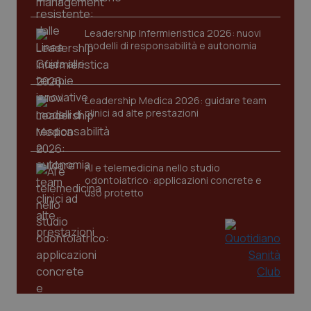
VISITOR_PRIVACY_METADATA
5 mesi
YouTube
settim
.youtube.com
Leadership Infermieristica 2026: nuovi
modelli di responsabilità e autonomia
Leadership Medica 2026: guidare team
clinici ad alte prestazioni
AI e telemedicina nello studio
odontoiatrico: applicazioni concrete e
uso protetto
CookieScriptConsent
5 mesi
CookieScript
settim
www.quotidianosanita.it