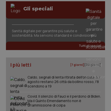
Gli speciali
Sanità digitale per garantire più salute e
sostenibilità. Ma servono standard e condivisione
tracking-sites-ironfish-
www.quotidianosanita.it
4
tracking-enable
settim
2 gior
Tutti gli speciali
I più letti
[7 giorni]
[30 giorni]
tracking-sites-ironfish-
www.quotidianosanita.it
4
session-id
settim
2 gior
Caldo, segnali di lenta ritirata dell'ondata: il 7
agosto restano 26 città da bollino rosso, l'8
scendono a 19
_ga
1 anno
Google LLC
Covid. Il silenzio di Fauci e il perdono di Biden.
mes
.quotidianosanita.it
Ma il Quinto Emendamento non è
un’ammissione di colpa