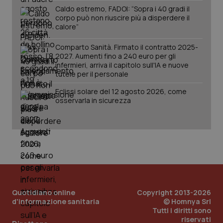
Caldo estremo, FADOI: “Sopra i 40 gradi il
corpo può non riuscire più a disperdere il
calore”
Comparto Sanità. Firmato il contratto 2025-
2027. Aumenti fino a 240 euro per gli
infermieri, arriva il capitolo sull'IA e nuove
tutele per il personale
Eclissi solare del 12 agosto 2026, come
osservarla in sicurezza
Quotidiano online
Copyright 2013-2026
d'informazione sanitaria
© Homnya Srl
Tutti i diritti sono
PHPSESSID
Sessio
PHP.net
riservati