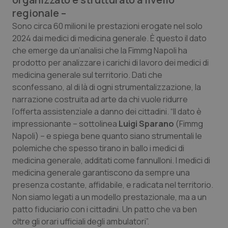
Calabria
Asma & BPCO
regionale –
Sono circa 60 milioni le prestazioni erogate nel solo
Campania
Car-T
2024 dai medici di medicina generale. È questo il dato
che emerge da un’analisi che la Fimmg Napoli ha
Emilia-Romagna
Colesterolo & coronaropatie
prodotto per analizzare i carichi di lavoro dei medici di
medicina generale sul territorio. Dati che
Friuli Venezia Giulia
Dermatite Atopica
sconfessano, al di là di ogni strumentalizzazione, la
narrazione costruita ad arte da chi vuole ridurre
l’offerta assistenziale a danno dei cittadini. “Il dato è
Lazio
Diabete & glucometri
impressionante – sottolinea
Luigi Sparano
(Fimmg
Napoli) – e spiega bene quanto siano strumentali le
Liguria
Disturbi dell’umore
polemiche che spesso tirano in ballo i medici di
medicina generale, additati come fannulloni. I medici di
Lombardia
Dolore
medicina generale garantiscono da sempre una
presenza costante, affidabile, e radicata nel territorio.
Marche
Donna & Salute
Non siamo legati a un modello prestazionale, ma a un
patto fiduciario con i cittadini. Un patto che va ben
Molise
Epatiti
oltre gli orari ufficiali degli ambulatori”.