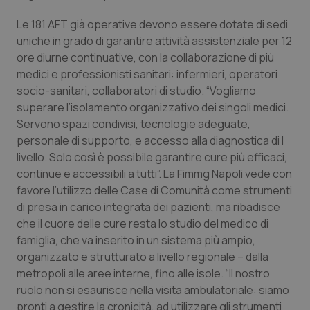
Valle D’Aosta
Oncodermatologia
Le 181 AFT già operative devono essere dotate di sedi
Veneto
Oncoematologia
uniche in grado di garantire attività assistenziale per 12
ore diurne continuative, con la collaborazione di più
Oncologia & Nutrizione
medici e professionisti sanitari: infermieri, operatori
socio-sanitari, collaboratori di studio. “Vogliamo
superare l’isolamento organizzativo dei singoli medici.
Psoriasi & pelle
Servono spazi condivisi, tecnologie adeguate,
personale di supporto, e accesso alla diagnostica di I
Quotidiano Cardiologia
livello. Solo così è possibile garantire cure più efficaci,
continue e accessibili a tutti”. La Fimmg Napoli vede con
Quotidiano Chirurgia
favore l’utilizzo delle Case di Comunità come strumenti
di presa in carico integrata dei pazienti, ma ribadisce
Quotidiano Oncologia
che il cuore delle cure resta lo studio del medico di
famiglia, che va inserito in un sistema più ampio,
Quotidiano Pediatria
organizzato e strutturato a livello regionale – dalla
metropoli alle aree interne, fino alle isole. “Il nostro
Rene & patologie urogenitali
ruolo non si esaurisce nella visita ambulatoriale: siamo
pronti a gestire la cronicità, ad utilizzare gli strumenti