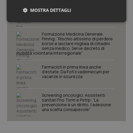
Tracciabilità dei farmaci. Dal Ministero
MOSTRA DETTAGLI
le istruzioni per il Data Matrix. Entro l’8
febbraio 2027 l’adeguamento dei
sistemi
Necessari
Statistici
Marketing
Formazione Medicina Generale.
Fimmg: “Rischio altissimo di perdere
borse e lasciare migliaia di cittadini
senza medico. Serve decreto di
mobilità volontaria interregionale”
Necessari
Statistici
Marketing
Farmacisti in prima linea anche
d’estate. Da Fofi il vademecum per
I cookie necessari contribuiscono a rendere fruibile il
vacanze in sicurezza
sito web abilitandone funzionalità di base quali la
navigazione sulle pagine e l'accesso alle aree
protette del sito. Il sito web non è in grado di
funzionare correttamente senza questi cookie.
Screening oncologici. Assistenti
sanitari Fno Tsrm e Pstrp: “La
Nome
Fornitore
/
Dominio
Scaden
prevenzione è un diritto, l’adesione
una scelta consapevole”
VISITOR_PRIVACY_METADATA
5 mesi
YouTube
settim
.youtube.com