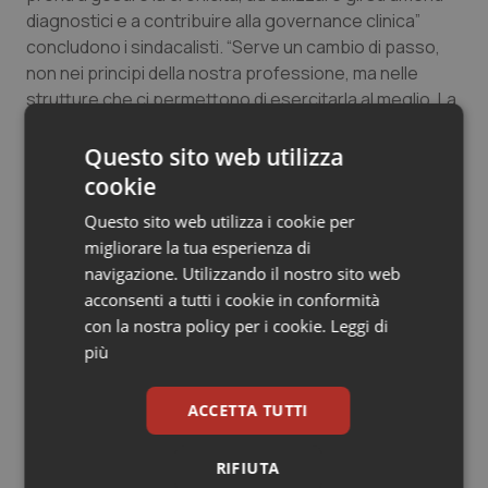
diagnostici e a contribuire alla governance clinica”
Salute orale & impianti
concludono i sindacalisti. “Serve un cambio di passo,
non nei principi della nostra professione, ma nelle
Sangue & coagulazione
strutture che ci permettono di esercitarla al meglio. La
medicina generale è pronta”.
Tiroide
Questo sito web utilizza
cookie
Tumore al seno
15 Maggio 2025
Questo sito web utilizza i cookie per
© Riproduzione riservata
migliorare la tua esperienza di
Tumore ovarico
navigazione. Utilizzando il nostro sito web
acconsenti a tutti i cookie in conformità
Tumori del Polmone & Testa Collo
con la nostra policy per i cookie.
Leggi di
più
Tumori gastrointestinali
Potrebbe interessarti in
ACCETTA TUTTI
Ulcera & Reflusso
Campania
RIFIUTA
Vaccini