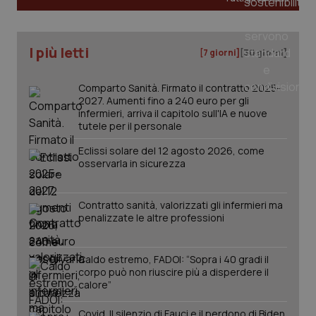
I più letti
[7 giorni]
[30 giorni]
Comparto Sanità. Firmato il contratto 2025-
2027. Aumenti fino a 240 euro per gli
infermieri, arriva il capitolo sull'IA e nuove
tutele per il personale
Eclissi solare del 12 agosto 2026, come
osservarla in sicurezza
Contratto sanità, valorizzati gli infermieri ma
penalizzate le altre professioni
PHPSESSID
Sessio
PHP.net
www.quotidianosanita.it
Caldo estremo, FADOI: “Sopra i 40 gradi il
corpo può non riuscire più a disperdere il
calore”
Covid. Il silenzio di Fauci e il perdono di Biden.