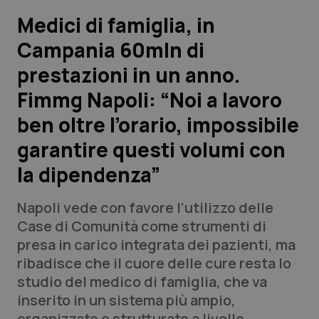
Medici di famiglia, in
Scienza e Farmaci
Campania 60mln di
prestazioni in un anno.
Studi e Analisi
Fimmg Napoli: “Noi a lavoro
Lettere al direttore
ben oltre l’orario, impossibile
Edizioni Regionali
garantire questi volumi con
la dipendenza”
QS Pro
Napoli vede con favore l’utilizzo delle
Professionisti Sanitari.AI
Case di Comunità come strumenti di
presa in carico integrata dei pazienti, ma
Abruzzo
QS Pro Gold
ribadisce che il cuore delle cure resta lo
studio del medico di famiglia, che va
QS Club
Newsletter
Basilicata
Artrite & artrosi
inserito in un sistema più ampio,
organizzato e strutturato a livello