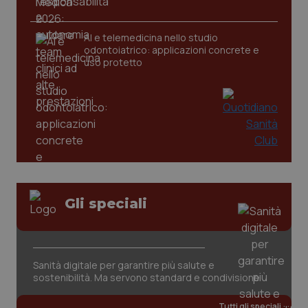
AI e telemedicina nello studio
tracking-sites-ironfish-
www.quotidianosanita.it
4
odontoiatrico: applicazioni concrete e
tracking-enable
settim
2 gior
uso protetto
tracking-sites-ironfish-
www.quotidianosanita.it
4
session-id
settim
2 gior
_ga
1 anno
Google LLC
Gli speciali
mes
.quotidianosanita.it
Sanità digitale per garantire più salute e
sostenibilità. Ma servono standard e condivisione
Tutti gli speciali