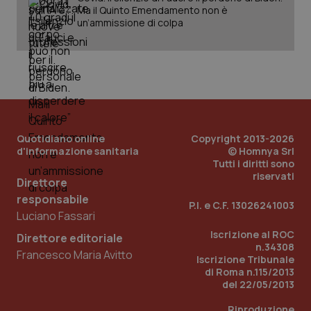
Ma il Quinto Emendamento non è
un’ammissione di colpa
Quotidiano online
Copyright 2013-2026
d'informazione sanitaria
© Homnya Srl
Tutti i diritti sono
riservati
_ga_KM60CM4NPH
.quotidianosanita.it
1 anno
Direttore
mes
responsabile
P.I. e C.F. 13026241003
Luciano Fassari
Iscrizione al ROC
Direttore editoriale
n.34308
Francesco Maria Avitto
Iscrizione Tribunale
di Roma n.115/2013
del 22/05/2013
Riproduzione