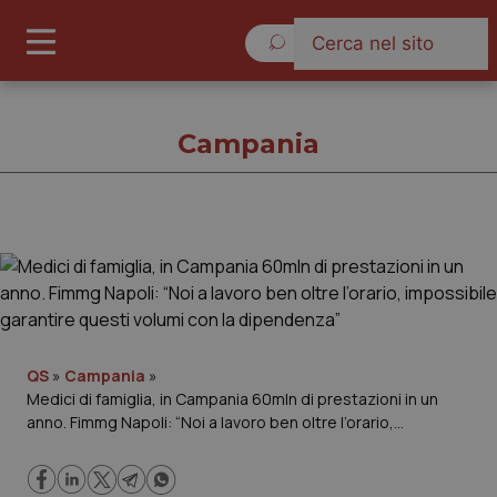
Giovedì 6 Agosto 2026
Campania
Campania
Cronache
Governo e Parlamento
QS
»
Campania
»
Medici di famiglia, in Campania 60mln di prestazioni in un
anno. Fimmg Napoli: “Noi a lavoro ben oltre l’orario,
Regioni e Asl
impossibile garantire questi volumi con la dipendenza”
Lavoro e Professioni