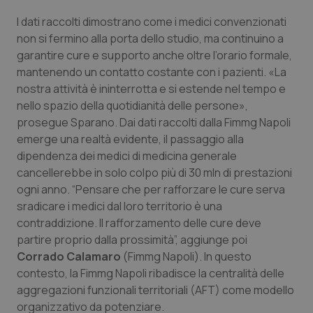
I dati raccolti dimostrano come i medici convenzionati
Piemonte
HIV
non si fermino alla porta dello studio, ma continuino a
garantire cure e supporto anche oltre l’orario formale,
Provincia Autonoma di Bolzano
Infezioni & Febbre
mantenendo un contatto costante con i pazienti. «La
nostra attività è ininterrotta e si estende nel tempo e
Provincia Autonoma di Trento
Ipertensione & Scompenso
nello spazio della quotidianità delle persone»,
prosegue Sparano. Dai dati raccolti dalla Fimmg Napoli
Puglia
Malattie rare
emerge una realtà evidente, il passaggio alla
dipendenza dei medici di medicina generale
Sardegna
Malattia di Crohn & Rettocolite Ulcerosa
cancellerebbe in solo colpo più di 30 mln di prestazioni
ogni anno. “Pensare che per rafforzare le cure serva
Sicilia
Neuroscienze & patologie neurodegenerative
sradicare i medici dal loro territorio è una
contraddizione. Il rafforzamento delle cure deve
partire proprio dalla prossimità”, aggiunge poi
Toscana
Obesità
Corrado Calamaro
(Fimmg Napoli). In questo
contesto, la Fimmg Napoli ribadisce la centralità delle
Umbria
Oftalmologia
aggregazioni funzionali territoriali (AFT) come modello
organizzativo da potenziare.