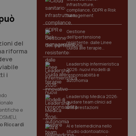
infrastrutture,
compliance, GDPR e Risk
management
 può
Gestione
dell'Ipertensione
zioni del
resistente: dalle Linee
Guida alle terapie
na riforma
innovative
 deve
Leadership Infermieristica
viabile
2026: nuovi modelli di
i i
responsabilità e
autonomia
ondo
Leadership Medica 2026:
guidare team clinici ad
ionale
alte prestazioni
entifiche e
COSMEU,
o Riccardi
AI e telemedicina nello
studio odontoiatrico: