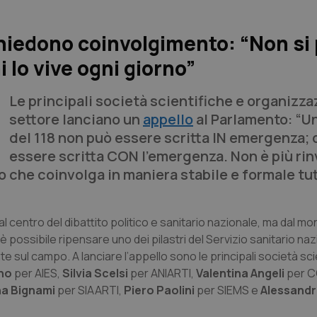
 chiedono coinvolgimento: “Non si
 lo vive ogni giorno”
Le principali società scientifiche e organizza
settore lanciano un
appello
al Parlamento: “U
del 118 non può essere scritta IN emergenza;
essere scritta CON l’emergenza. Non è più rin
o che coinvolga in maniera stabile e formale tutt
al centro del dibattito politico e sanitario nazionale, ma dal m
ossibile ripensare uno dei pilastri del Servizio sanitario naz
e sul campo. A lanciare l’appello sono le principali società sci
no
per AIES,
Silvia Scelsi
per ANIARTI,
Valentina Angeli
per 
na Bignami
per SIAARTI,
Piero Paolini
per SIEMS e
Alessandr