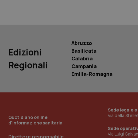
PHPSESSID
Abruzzo
Edizioni
Basilicata
_ga_KM60CM4NPH
Calabria
Regionali
Campania
Emilia-Romagna
Nome
Nome
VISITOR_INFO1_LIV
_ga_0VMQEQKQ1N
Sede legale e
__Secure-YNID
Via della Stell
Quotidiano online
d'informazione sanitaria
Sede operati
Via Luigi Galva
Direttore responsabile