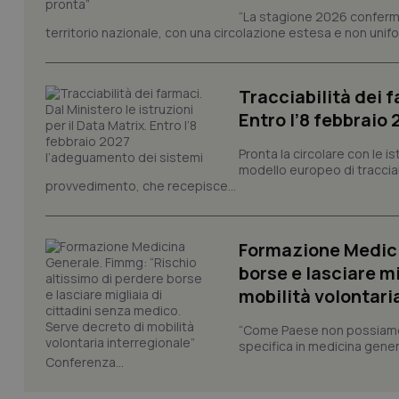
“La stagione 2026 conferma
Nome
territorio nazionale, con una circolazione estesa e non uniform
VISITOR_PRIVACY_
Tracciabilità dei f
Entro l’8 febbraio
CookieScriptConse
Pronta la circolare con le i
modello europeo di tracciabi
provvedimento, che recepisce...
tracking-sites-ironf
tracking-enable
Formazione Medici
tracking-sites-ironf
borse e lasciare m
session-id
mobilità volontari
_ga
“Come Paese non possiamo 
specifica in medicina gener
Conferenza...