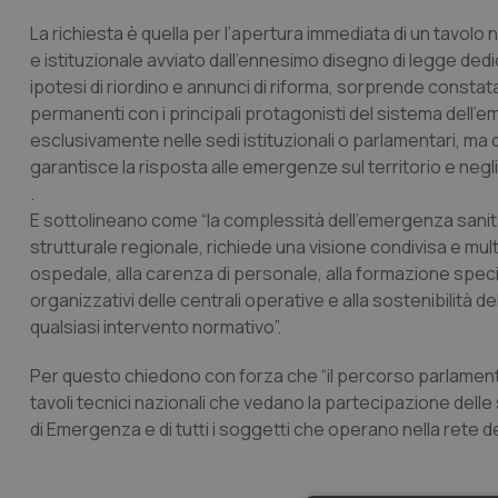
La richiesta è quella per l’apertura immediata di un tavo
e istituzionale avviato dall’ennesimo disegno di legge dedi
ipotesi di riordino e annunci di riforma, sorprende constatar
permanenti con i principali protagonisti del sistema dell
esclusivamente nelle sedi istituzionali o parlamentari, m
garantisce la risposta alle emergenze sul territorio e negl
.
E sottolineano come “la complessità dell’emergenza sanitar
strutturale regionale, richiede una visione condivisa e mult
ospedale, alla carenza di personale, alla formazione special
organizzativi delle centrali operative e alla sostenibilità 
qualsiasi intervento normativo”.
Per questo chiedono con forza che “il percorso parlament
tavoli tecnici nazionali che vedano la partecipazione delle 
di Emergenza e di tutti i soggetti che operano nella rete 