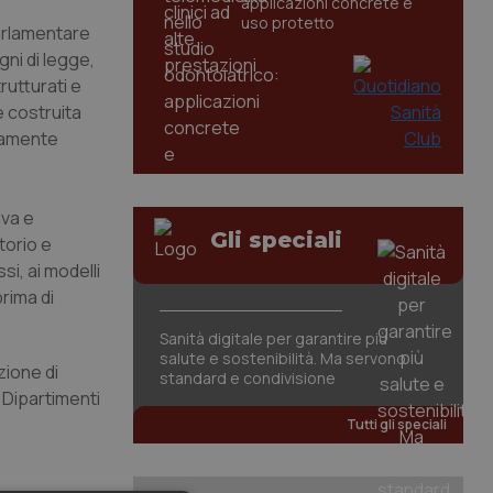
applicazioni concrete e
uso protetto
parlamentare
gni di legge,
rutturati e
e costruita
anamente
iva e
Gli speciali
torio e
si, ai modelli
rima di
Sanità digitale per garantire più
salute e sostenibilità. Ma servono
zione di
standard e condivisione
 Dipartimenti
Tutti gli speciali