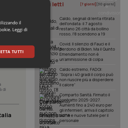
I più letti
[7 giorni]
[30 giorni]
Caldo, segnali di lenta ritirata
ilizzando il
dell'ondata: il 7 agosto
restano 26 città da bollino
cookie.
Leggi di
rosso, l'8 scendono a 19
Covid. Il silenzio di Fauci e il
perdono di Biden. Ma il Quinto
ETTA TUTTI
Emendamento non è
azione
un’ammissione di colpa
keting
Caldo estremo, FADOI:
“Sopra i 40 gradi il corpo può
non riuscire più a disperdere
a
il calore”
à di
Comparto Sanità. Firmato il
contratto 2025-2027.
Aumenti fino a 240 euro per
gli infermieri, arriva il capitolo
talia
sull'IA e nuove tutele per il
igazione sulle pagine
personale
kie.