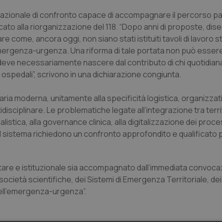
lo nazionale di confronto capace di accompagnare il percorso 
cato alla riorganizzazione del 118. “Dopo anni di proposte, dise
e come, ancora oggi, non siano stati istituiti tavoli di lavoro st
’emergenza-urgenza. Una riforma di tale portata non può esser
a deve necessariamente nascere dal contributo di chi quotidi
i ospedali”, scrivono in una dichiarazione congiunta.
ia moderna, unitamente alla specificità logistica, organizzat
idisciplinare. Le problematiche legate all’integrazione tra terri
istica, alla governance clinica, alla digitalizzazione dei proces
del sistema richiedono un confronto approfondito e qualificato p
are e istituzionale sia accompagnato dall’immediata convoca
società scientifiche, dei Sistemi di Emergenza Territoriale, dei
dell’emergenza-urgenza”.