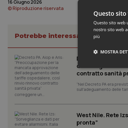
16 Giugno 2026
© Riproduzione riservata
Questo sito 
Questo sito web ut
nostro sito web ac
Potrebbe interessarti in Lavoro e
più
MOSTRA DET
Decreto PA. Aiop 
dell’adeguamento d
Neces
contratto sanità p
“Nel Decreto PA era previst
sull'adeguamento delle tar
correggere un...
West Nile. Rete Izs
I cookie necessari con
pronta”
e l'accesso alle aree 