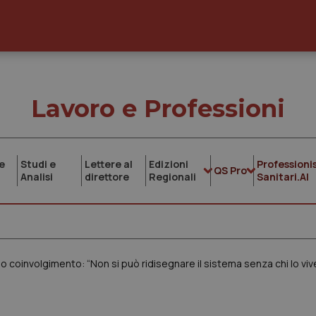
Lavoro e Professioni
e
Studi e
Lettere al
Edizioni
Professionis
QS Pro
Analisi
direttore
Regionali
Sanitari.AI
no coinvolgimento: “Non si può ridisegnare il sistema senza chi lo viv