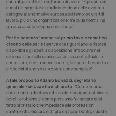
contrattuali e il terzo sull’orario di lavoro. “E proprio su
quest'ultima materia e sulla questione delle eventuali
Piemonte
HIV
deroghe alla normativa europea sui tempi ed orari di
lavoro, più di una organizzazione, fra cui la nostra, ha
Provincia Autonoma di Bolzano
Infezioni & Febbre
già espresso la propria contrarietà”.
Provincia Autonoma di Trento
Ipertensione & Scompenso
Per il sindacato “anche sul primo tavolo tematico
ci sono delle serie riserve
che riguardano le risorse
Puglia
Malattie rare
disponibili e gli spazi a disposizione. Introdurre nel
sistema, cioè nella scala economica contrattuale, a
costo zero, senza nuove risorse, le figure di esperto e
Sardegna
Malattia di Crohn & Rettocolite Ulcerosa
di specialista non è una operazione semplice”.
Sicilia
Neuroscienze & patologie neurodegenerative
A tale proposito Adamo Bonazzi, segretario
generale Fsi- Usae ha dichiarato:
“Con le risorse
Toscana
Obesità
che ci sono la direttiva è il libro dei sogni; qui dobbiamo
porci il problema di come possiamo far saltare quel
Umbria
Oftalmologia
tetto di cristallo che impedisce alle professioni
sanitarie di crescere e di fare carriera. Dentro questo