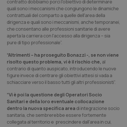
Valle D’Aosta
Oncodermatologia
contratto dobbiamo porci l'obiettivo di determinare
quali sono i meccanismi che congiungono le dinamiche
contrattuali del comparto a quelle dell'area della
Veneto
Oncoematologia
dirigenza e quali sono i meccanismi, anche temporanei,
che consentano alle professioni sanitarie di avere
Oncologia & Nutrizione
aperta la carriera con l'accesso alla dirigenza – sia
pure di tipo professionale”.
Psoriasi & pelle
“Altrimenti – ha proseguito Bonazzi -, se non viene
Quotidiano Cardiologia
risolto questo problema, vi è il rischio che,
al
contrario di quanto auspicato, introducendo le nuove
Quotidiano Chirurgia
figure invece di centrare gli obiettivi attesi si vada a
schiacciare verso il basso tutti gli altri professionisti”.
Quotidiano Oncologia
“Vi è poi la questione degli Operatori Socio
Sanitari e della loro eventuale collocazione
Quotidiano Pediatria
dentro la nuova specifica area
di integrazione socio
sanitaria, che sembrerebbe essere fortemente
Rene & patologie urogenitali
collegata al territorio e prescindere dall'area in cui,