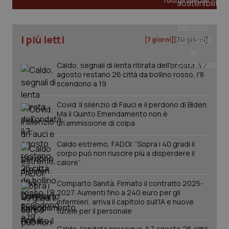
Tutti gli speciali
I più letti
[7 giorni]
[30 giorni]
Caldo, segnali di lenta ritirata dell'ondata: il 7
agosto restano 26 città da bollino rosso, l'8
scendono a 19
Covid. Il silenzio di Fauci e il perdono di Biden.
Ma il Quinto Emendamento non è
un’ammissione di colpa
Caldo estremo, FADOI: “Sopra i 40 gradi il
corpo può non riuscire più a disperdere il
calore”
PHPSESSID
Sessio
PHP.net
Comparto Sanità. Firmato il contratto 2025-
www.quotidianosanita.it
2027. Aumenti fino a 240 euro per gli
infermieri, arriva il capitolo sull'IA e nuove
tutele per il personale
Caldo, l’ondata prosegue. Il 7 agosto 26 città