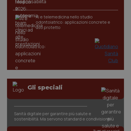
AI e telemedicina nello studio
tracking-sites-ironfish-
www.quotidianosanita.it
4
tracking-enable
settim
odontoiatrico: applicazioni concrete e
2 gior
uso protetto
tracking-sites-ironfish-
www.quotidianosanita.it
4
session-id
settim
2 gior
_ga
1 anno
Google LLC
Gli speciali
mes
.quotidianosanita.it
Sanità digitale per garantire più salute e
sostenibilità. Ma servono standard e condivisione