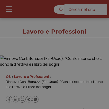
Sabato 8 Agosto 2026
Lavoro e Professioni
Lavoro e Professioni
Cronache
QS
»
Lavoro e Professioni
»
Rinnovo Ccnl. Bonazzi (Fsi-Usae): “Con le risorse che ci sono
Governo e Parlamento
la direttiva è il libro dei sogni”
Regioni e Asl
Lavoro e Professioni