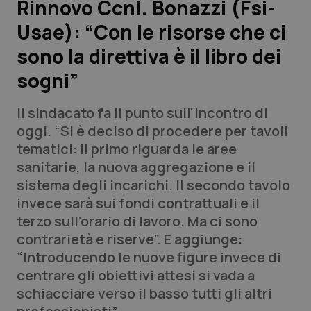
Rinnovo Ccnl. Bonazzi (Fsi-
Usae): “Con le risorse che ci
Scienza e Farmaci
sono la direttiva è il libro dei
Studi e Analisi
sogni”
Lettere al direttore
Il sindacato fa il punto sull'incontro di
oggi. “Si è deciso di procedere per tavoli
Edizioni Regionali
tematici: il primo riguarda le aree
sanitarie, la nuova aggregazione e il
QS Pro
sistema degli incarichi. Il secondo tavolo
invece sarà sui fondi contrattuali e il
Professionisti Sanitari.AI
terzo sull’orario di lavoro. Ma ci sono
contrarietà e riserve”. E aggiunge:
Abruzzo
QS Pro Gold
“Introducendo le nuove figure invece di
centrare gli obiettivi attesi si vada a
QS Club
Newsletter
Basilicata
Artrite & artrosi
schiacciare verso il basso tutti gli altri