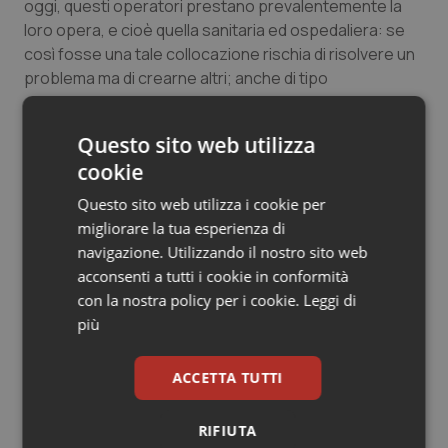
oggi, questi operatori prestano prevalentemente la
Salute orale & impianti
loro opera, e cioè quella sanitaria ed ospedaliera: se
così fosse una tale collocazione rischia di risolvere un
Sangue & coagulazione
problema ma di crearne altri; anche di tipo
occupazionale”, ha concluso il sindacalista.
Tiroide
Questo sito web utilizza
cookie
12 Settembre 2017
Tumore al seno
© Riproduzione riservata
Questo sito web utilizza i cookie per
migliorare la tua esperienza di
Tumore ovarico
navigazione. Utilizzando il nostro sito web
acconsenti a tutti i cookie in conformità
Tumori del Polmone & Testa Collo
con la nostra policy per i cookie.
Leggi di
più
Tumori gastrointestinali
Potrebbe interessarti in
ACCETTA TUTTI
Ulcera & Reflusso
Lavoro e Professioni
RIFIUTA
Vaccini