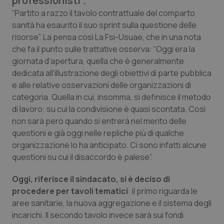
professionisti”.
Calabria
Asma & BPCO
“Partito a razzo il tavolo contrattuale del comparto
sanità ha esaurito il suo sprint sulla questione delle
Campania
Car-T
risorse”. La pensa così La Fsi-Usuae, che in una nota
che fa il punto sulle trattative osserva: “Oggi era la
Emilia-Romagna
Colesterolo & coronaropatie
giornata d'apertura, quella che è generalmente
dedicata all'illustrazione degli obiettivi di parte pubblica
e alle relative osservazioni delle organizzazioni di
Friuli Venezia Giulia
Dermatite Atopica
categoria. Quella in cui, insomma, si definisce il metodo
di lavoro: su cui la condivisione è quasi scontata. Così
Lazio
Diabete & glucometri
non sarà però quando si entrerà nel merito delle
questioni e già oggi nelle repliche più di qualche
Liguria
Disturbi dell’umore
organizzazione lo ha anticipato. Ci sono infatti alcune
questioni su cui il disaccordo è palese”.
Lombardia
Dolore
Oggi, riferisce il sindacato, si è deciso di
Marche
Donna & Salute
procedere per tavoli tematici
: il primo riguarda le
aree sanitarie, la nuova aggregazione e il sistema degli
incarichi. Il secondo tavolo invece sarà sui fondi
Molise
Epatiti