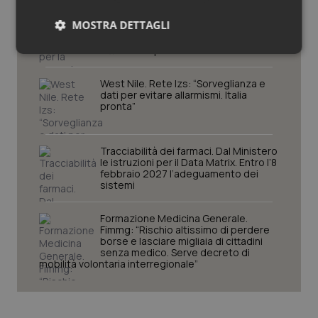
Decreto PA. Aiop e Aris:
“Preoccupazione per la mancata
MOSTRA DETTAGLI
approvazione dell’adeguamento
delle tariffe ospedaliere, così rinvio
rinnovo contratto sanità privata”
Necessari
Statistici
Marketing
West Nile. Rete Izs: “Sorveglianza e
dati per evitare allarmismi. Italia
pronta”
Tracciabilità dei farmaci. Dal Ministero
Necessari
Statistici
Marketing
le istruzioni per il Data Matrix. Entro l’8
febbraio 2027 l’adeguamento dei
I cookie necessari contribuiscono a rendere fruibile il
sistemi
sito web abilitandone funzionalità di base quali la
navigazione sulle pagine e l'accesso alle aree
protette del sito. Il sito web non è in grado di
Formazione Medicina Generale.
funzionare correttamente senza questi cookie.
Fimmg: “Rischio altissimo di perdere
borse e lasciare migliaia di cittadini
Nome
Fornitore
/
Dominio
Scaden
senza medico. Serve decreto di
mobilità volontaria interregionale”
VISITOR_PRIVACY_METADATA
5 mesi
YouTube
settim
.youtube.com