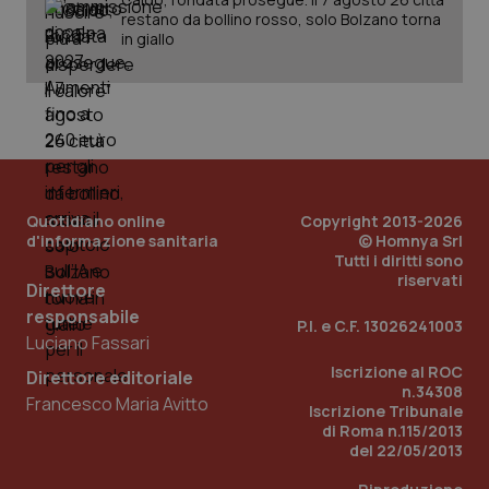
restano da bollino rosso, solo Bolzano torna
in giallo
Quotidiano online
Copyright 2013-2026
d'informazione sanitaria
© Homnya Srl
Tutti i diritti sono
riservati
_ga_KM60CM4NPH
.quotidianosanita.it
1 anno
Direttore
mes
responsabile
P.I. e C.F. 13026241003
Luciano Fassari
Iscrizione al ROC
Direttore editoriale
n.34308
Francesco Maria Avitto
Iscrizione Tribunale
di Roma n.115/2013
del 22/05/2013