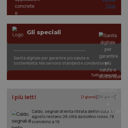
Gli speciali
_ga_KM60CM4NPH
.quotidianosanita.it
1 anno
mes
Sanità digitale per garantire più salute e
sostenibilità. Ma servono standard e condivisione
Tutti gli speciali
I più letti
[7 giorni]
[30 giorni]
Fornitore
/
Nome
Scadenza
Descrizion
Dominio
Caldo, segnali di lenta ritirata dell'ondata: il 7
Nome
Fornitore
/
Dominio
Scadenza
Des
_ga_0VMQEQKQ1N
.quotidianosanita.it
1 anno 1
Questo
agosto restano 26 città da bollino rosso, l'8
mese
cookie
VISITOR_INFO1_LIVE
5 mesi 4
Que
Google LLC
scendono a 19
viene
settimane
imp
.youtube.com
utilizzato
You