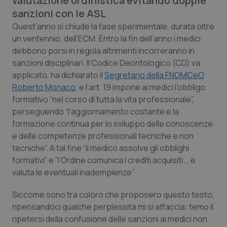
valutazione ordinistica evitando doppie
Calabria
Asma & BPCO
sanzioni con le ASL
Quest’anno si chiude la fase sperimentale, durata oltre
Campania
Car-T
un ventennio, dell’ECM. Entro la fin dell’anno i medici
debbono porsi in regola altrimenti incorreranno in
Emilia-Romagna
Colesterolo & coronaropatie
sanzioni disciplinari. Il Codice Deontologico (CD) va
applicato, ha dichiarato il
Segretario della FNOMCeO
Friuli Venezia Giulia
Dermatite Atopica
Roberto Monaco
, e l’art. 19 impone ai medici l’obbligo
formativo “
nel corso di tutta la vita professionale
”,
perseguendo “l
’aggiornamento costante e la
Lazio
Diabete & glucometri
formazione continua per lo sviluppo delle conoscenze
e delle competenze professionali tecniche e non
Liguria
Disturbi dell’umore
tecniche
”. A tal fine “
il medico assolve gli obblighi
formativi”
e “
l’Ordine comunica i crediti acquisiti … e
Lombardia
Dolore
valuta le eventuali inadempienze
”.
Marche
Donna & Salute
Siccome sono tra coloro che proposero questo testo,
ripensandoci qualche perplessità mi si affaccia: temo il
Molise
Epatiti
ripetersi della confusione delle sanzioni ai medici non