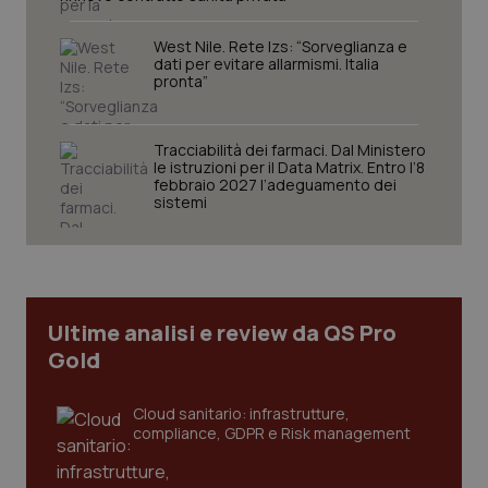
West Nile. Rete Izs: “Sorveglianza e
dati per evitare allarmismi. Italia
pronta”
tracking-sites-ironfish-
www.quotidianosanita.it
4
session-id
settim
2 gior
Tracciabilità dei farmaci. Dal Ministero
le istruzioni per il Data Matrix. Entro l’8
febbraio 2027 l’adeguamento dei
sistemi
_ga
1 anno
Google LLC
mes
.quotidianosanita.it
Ultime analisi e review da QS Pro
Gold
Cloud sanitario: infrastrutture,
compliance, GDPR e Risk management