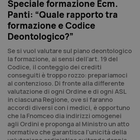
Speciale formazione Ecm.
Panti: “Quale rapporto tra
Scienza e Farmaci
formazione e Codice
Studi e Analisi
Deontologico?”
Lettere al direttore
Se si vuol valutare sul piano deontologico
la formazione, ai sensi dell’art. 19 del
Edizioni Regionali
Codice, il conteggio dei crediti
conseguiti è troppo rozzo: prepariamoci
QS Pro
al contenzioso. Di fronte alla differente
valutazione di ogni Ordine e di ogni ASL
Professionisti Sanitari.AI
in ciascuna Regione, ove si faranno
accordi diversi con i medici, è opportuno
Abruzzo
QS Pro Gold
che la Fnomceo dia indirizzi omogenei
agli Ordini e proponga al Ministro un atto
QS Club
Newsletter
Basilicata
Artrite & artrosi
normativo che garantisca l’unicità della