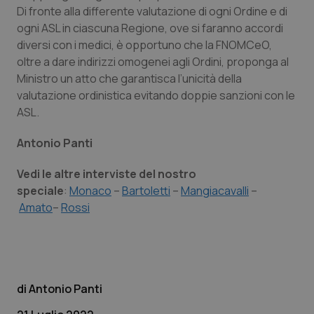
Di fronte alla differente valutazione di ogni Ordine e di
ogni ASL in ciascuna Regione, ove si faranno accordi
diversi con i medici, è opportuno che la FNOMCeO,
oltre a dare indirizzi omogenei agli Ordini, proponga al
Ministro un atto che garantisca l’unicità della
Necessari
Statistici
Marketing
valutazione ordinistica evitando doppie sanzioni con le
ASL.
I cookie necessari contribuiscono a rendere fruibile il
sito web abilitandone funzionalità di base quali la
navigazione sulle pagine e l'accesso alle aree
Antonio Panti
protette del sito. Il sito web non è in grado di
funzionare correttamente senza questi cookie.
Vedi le altre interviste del nostro
Nome
Fornitore
/
Dominio
Scaden
speciale
:
Monaco
–
Bartoletti
–
Mangiacavalli
–
VISITOR_PRIVACY_METADATA
5 mesi
YouTube
Amato
–
Rossi
settim
.youtube.com
Antonio Panti