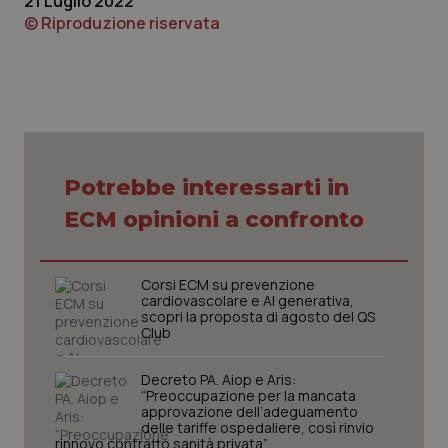
21 Luglio 2022
© Riproduzione riservata
CookieScriptConsent
5 mesi
CookieScript
settim
www.quotidianosanita.it
Potrebbe interessarti in
ECM opinioni a confronto
Corsi ECM su prevenzione
cardiovascolare e AI generativa,
scopri la proposta di agosto del QS
Club
Decreto PA. Aiop e Aris:
“Preoccupazione per la mancata
approvazione dell’adeguamento
tracking-sites-ironfish-
www.quotidianosanita.it
4
delle tariffe ospedaliere, così rinvio
tracking-enable
settim
rinnovo contratto sanità privata”
2 gior