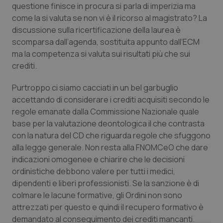
questione finisce in procura si parla di imperizia ma
come la si valuta se non vi è il ricorso al magistrato? La
discussione sulla ricertificazione della laurea è
scomparsa dall’agenda, sostituita appunto dall’ECM
ma la competenza si valuta sui risultati più che sui
crediti.
Purtroppo ci siamo cacciati in un bel garbuglio
accettando di considerare i crediti acquisiti secondo le
regole emanate dalla Commissione Nazionale quale
base per la valutazione deontologica il che contrasta
con la natura del CD che riguarda regole che sfuggono
alla legge generale. Non resta alla FNOMCeO che dare
indicazioni omogenee e chiarire che le decisioni
ordinistiche debbono valere per tutti i medici,
dipendenti e liberi professionisti. Se la sanzione è di
colmare le lacune formative, gli Ordini non sono
attrezzati per questo e quindi il recupero formativo è
demandato al conseguimento dei crediti mancanti.