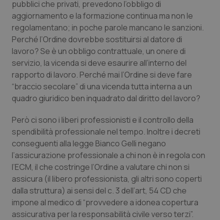
Valle D’Aosta
Oncodermatologia
pubblici che privati, prevedono l’obbligo di
aggiornamento e la formazione continua ma non le
Veneto
Oncoematologia
regolamentano; in poche parole mancano le sanzioni.
Perché l’Ordine dovrebbe sostituirsi al datore di
lavoro? Se è un obbligo contrattuale, un onere di
Oncologia & Nutrizione
servizio, la vicenda si deve esaurire all’interno del
rapporto di lavoro. Perché mai l’Ordine si deve fare
Psoriasi & pelle
“braccio secolare” di una vicenda tutta interna a un
quadro giuridico ben inquadrato dal diritto del lavoro?
Quotidiano Cardiologia
Però ci sono i liberi professionisti e il controllo della
Quotidiano Chirurgia
spendibilità professionale nel tempo. Inoltre i decreti
conseguenti alla legge Bianco Gelli negano
Quotidiano Oncologia
l’assicurazione professionale a chi non è in regola con
l’ECM, il che costringe l’Ordine a valutare chi non si
assicura (il libero professionista, gli altri sono coperti
Quotidiano Pediatria
dalla struttura) ai sensi del c. 3 dell’art, 54 CD che
impone al medico di “
provvedere a idonea copertura
Rene & patologie urogenitali
assicurativa per la responsabilità civile verso terz
i”.