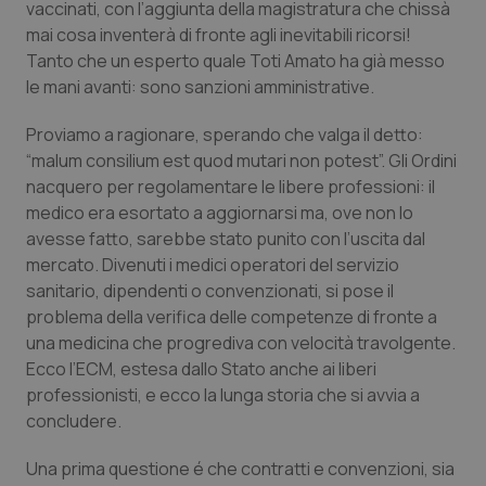
vaccinati, con l’aggiunta della magistratura che chissà
mai cosa inventerà di fronte agli inevitabili ricorsi!
Piemonte
HIV
Tanto che un esperto quale Toti Amato ha già messo
le mani avanti: sono sanzioni amministrative.
Provincia Autonoma di Bolzano
Infezioni & Febbre
Proviamo a ragionare, sperando che valga il detto:
Provincia Autonoma di Trento
Ipertensione & Scompenso
“malum consilium est quod mutari non potest”. Gli Ordini
nacquero per regolamentare le libere professioni: il
Puglia
Malattie rare
medico era esortato a aggiornarsi ma, ove non lo
avesse fatto, sarebbe stato punito con l’uscita dal
Sardegna
Malattia di Crohn & Rettocolite Ulcerosa
mercato. Divenuti i medici operatori del servizio
sanitario, dipendenti o convenzionati, si pose il
problema della verifica delle competenze di fronte a
Sicilia
Neuroscienze & patologie neurodegenerative
una medicina che progrediva con velocità travolgente.
Ecco l’ECM, estesa dallo Stato anche ai liberi
Toscana
Obesità
professionisti, e ecco la lunga storia che si avvia a
concludere.
Umbria
Oftalmologia
Una prima questione é che contratti e convenzioni, sia