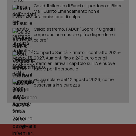
da Google
ten
Covid. Il silenzio di Fauci e il perdono di Biden.
Analytics
pre
Ma il Quinto Emendamento non è
per
del
un’ammissione di colpa
mantener
vid
lo stato
inco
della
può
Caldo estremo, FADOI: “Sopra i 40 gradi il
sessione.
det
vis
corpo può non riuscire più a disperdere il
web
calore”
uti
nuo
ver
Comparto Sanità. Firmato il contratto 2025-
dell
2027. Aumenti fino a 240 euro per gli
You
infermieri, arriva il capitolo sull'IA e nuove
__Secure-YNID
.youtube.com
5 mesi 4
Que
tutele per il personale
settimane
imp
You
Eclissi solare del 12 agosto 2026, come
ten
osservarla in sicurezza
pre
del
vid
inco
può
det
vis
web
uti
nuo
ver
dell
You