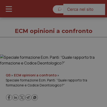
Venerdì 7 Agosto 2026
ECM opinioni a confronto
ECM opinioni a confronto
Cronache
QS
»
ECM opinioni a confronto
»
Speciale formazione Ecm. Panti: “Quale rapporto tra
Governo e Parlamento
formazione e Codice Deontologico?”
Regioni e Asl
Lavoro e Professioni