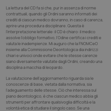
Salute orale & impianti
La lettura del CD fa si che, pur in assenza di norme
contrattuali, quando gli Ordini saranno informati dei
Sangue & coagulazione
crediti di ciascun medico dovranno, in caso di carenza,
aprire una procedura disciplinare. Questa è
Tiroide
l’interpretazione letterale: il CD è chiaro: il medico
assolve l’obbligo formativo, l’Odine certifica i crediti e
valuta le inadempienze. Mi auguro che la FNOMCeO
Tumore al seno
insieme alla Commissione Deontologica dia indirizzi
chiari e univoci onde evitare che le stesse carenze
Tumore ovarico
siano diversamente valutate dagli Ordini, creando una
disciplina a macchia di leopardo.
Tumori del Polmone & Testa Collo
La valutazione dell’aggiornamento riguarda sia le
Tumori gastrointestinali
conoscenze di base, vietata dalla normativa, sia
l’adeguamento delle stesse. Ciò che interessa sul
Ulcera & Reflusso
piano deontologico, è che ciascun medico abbia gli
strumenti per affrontare qualsivoglia difficoltà e la
volontà etica di studiare il singolo caso. Se una
Vaccini