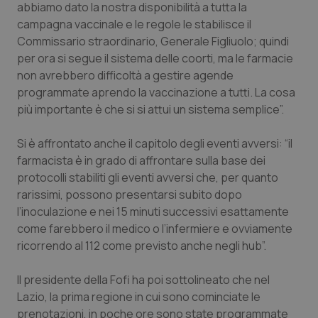
abbiamo dato la nostra disponibilità a tutta la
campagna vaccinale e le regole le stabilisce il
Piemonte
HIV
Commissario straordinario, Generale Figliuolo; quindi
per ora si segue il sistema delle coorti, ma le farmacie
Provincia Autonoma di Bolzano
Infezioni & Febbre
non avrebbero difficoltà a gestire agende
programmate aprendo la vaccinazione a tutti. La cosa
Provincia Autonoma di Trento
Ipertensione & Scompenso
più importante è che si si attui un sistema semplice”.
Puglia
Malattie rare
Si è affrontato anche il capitolo degli eventi avversi: “il
farmacista è in grado di affrontare sulla base dei
Sardegna
Malattia di Crohn & Rettocolite Ulcerosa
protocolli stabiliti gli eventi avversi che, per quanto
rarissimi, possono presentarsi subito dopo
Sicilia
Neuroscienze & patologie neurodegenerative
l’inoculazione e nei 15 minuti successivi esattamente
come farebbero il medico o l’infermiere e ovviamente
ricorrendo al 112 come previsto anche negli hub”.
Toscana
Obesità
Il presidente della Fofi ha poi sottolineato che nel
Umbria
Oftalmologia
Lazio, la prima regione in cui sono cominciate le
prenotazioni, in poche ore sono state programmate