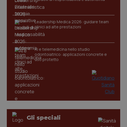
Leadership Medica 2026: guidare team
CookieScriptConsent
5 mesi
CookieScript
clinici ad alte prestazioni
settim
www.quotidianosanita.it
AI e telemedicina nello studio
odontoiatrico: applicazioni concrete e
uso protetto
tracking-sites-ironfish-
www.quotidianosanita.it
4
tracking-enable
settim
2 gior
Gli speciali