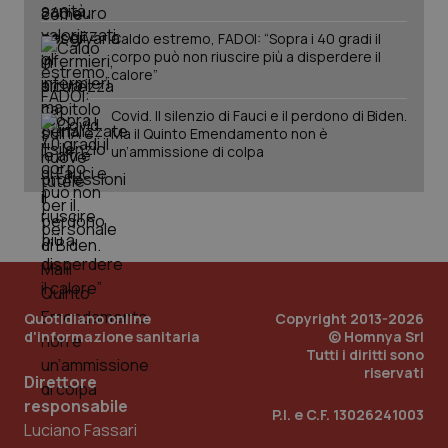
Caldo estremo, FADOI: “Sopra i 40 gradi il
corpo può non riuscire più a disperdere il
calore”
Covid. Il silenzio di Fauci e il perdono di Biden.
Ma il Quinto Emendamento non è
un’ammissione di colpa
PHPSESSID
Sessio
PHP.net
www.quotidianosanita.it
Quotidiano online
Copyright 2013-2026
d'informazione sanitaria
© Homnya Srl
Tutti i diritti sono
riservati
Direttore
responsabile
P.I. e C.F. 13026241003
Luciano Fassari