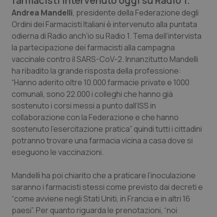
farmacisti intervenuto oggi su Radio 1.
Calabria
Asma & BPCO
Andrea Mandelli
, presidente della Federazione degli
Ordini dei Farmacisti Italiani è intervenuto alla puntata
Campania
Car-T
odierna di
Radio anch’io
su Radio 1. Tema dell’intervista
la partecipazione dei farmacisti alla campagna
Emilia-Romagna
Colesterolo & coronaropatie
vaccinale contro il SARS-CoV-2. Innanzitutto Mandelli
ha ribadito la grande risposta della professione:
“Hanno aderito oltre 10.000 farmacie private e 1000
Friuli Venezia Giulia
Dermatite Atopica
comunali, sono 22.000 i colleghi che hanno già
sostenuto i corsi messi a punto dall’ISS in
Lazio
Diabete & glucometri
collaborazione con la Federazione e che hanno
sostenuto l’esercitazione pratica” quindi tutti i cittadini
Liguria
Disturbi dell’umore
potranno trovare una farmacia vicina a casa dove si
eseguono le vaccinazioni.
Lombardia
Dolore
Mandelli ha poi chiarito che a praticare l’inoculazione
Marche
Donna & Salute
saranno i farmacisti stessi come previsto dai decreti e
“come avviene negli Stati Uniti, in Francia e in altri 16
Molise
Epatiti
paesi”. Per quanto riguarda le prenotazioni, “noi