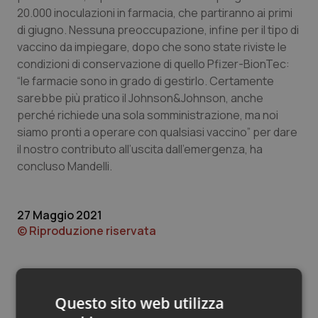
Valle D’Aosta
Oncodermatologia
20.000 inoculazioni in farmacia, che partiranno ai primi
di giugno. Nessuna preoccupazione, infine per il tipo di
Veneto
Oncoematologia
vaccino da impiegare, dopo che sono state riviste le
condizioni di conservazione di quello Pfizer-BionTec:
Oncologia & Nutrizione
“le farmacie sono in grado di gestirlo. Certamente
sarebbe più pratico il Johnson&Johnson, anche
Psoriasi & pelle
perché richiede una sola somministrazione, ma noi
siamo pronti a operare con qualsiasi vaccino” per dare
il nostro contributo all’uscita dall’emergenza, ha
Quotidiano Cardiologia
concluso Mandelli.
Quotidiano Chirurgia
27 Maggio 2021
Quotidiano Oncologia
© Riproduzione riservata
Quotidiano Pediatria
Rene & patologie urogenitali
Questo sito web utilizza