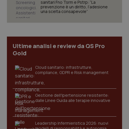
sanitari Fno Tsrm e Pstrp: “La
prevenzione è un diritto, l’adesione
una scelta consapevole”
Necessari
Statistici
Marketing
I cookie necessari contribuiscono a rendere fruibile il
sito web abilitandone funzionalità di base quali la
navigazione sulle pagine e l'accesso alle aree
protette del sito. Il sito web non è in grado di
Ultime analisi e review da QS Pro
funzionare correttamente senza questi cookie.
Gold
Nome
Fornitore
/
Dominio
Scaden
VISITOR_PRIVACY_METADATA
5 mesi
YouTube
settim
.youtube.com
Cloud sanitario: infrastrutture,
compliance, GDPR e Risk management
Gestione dell'Ipertensione resistente:
dalle Linee Guida alle terapie innovative
Leadership Infermieristica 2026: nuovi
modelli di responsabilità e autonomia