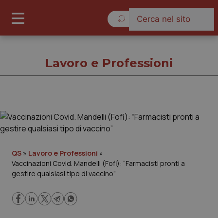
Venerdì 7 Agosto 2026
Lavoro e Professioni
Lavoro e Professioni
Cronache
QS
»
Lavoro e Professioni
»
Vaccinazioni Covid. Mandelli (Fofi): “Farmacisti pronti a
Governo e Parlamento
gestire qualsiasi tipo di vaccino”
Regioni e Asl
Lavoro e Professioni