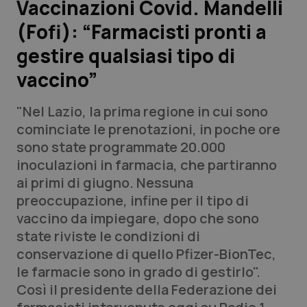
Vaccinazioni Covid. Mandelli
(Fofi): “Farmacisti pronti a
Scienza e Farmaci
gestire qualsiasi tipo di
Studi e Analisi
vaccino”
Lettere al direttore
"Nel Lazio, la prima regione in cui sono
cominciate le prenotazioni, in poche ore
Edizioni Regionali
sono state programmate 20.000
inoculazioni in farmacia, che partiranno
QS Pro
ai primi di giugno. Nessuna
preoccupazione, infine per il tipo di
Professionisti Sanitari.AI
vaccino da impiegare, dopo che sono
state riviste le condizioni di
Abruzzo
QS Pro Gold
conservazione di quello Pfizer-BionTec,
le farmacie sono in grado di gestirlo".
QS Club
Newsletter
Basilicata
Artrite & artrosi
Così il presidente della Federazione dei