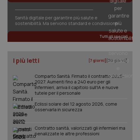
tracking-sites-ironfish-
www.quotidianosanita.it
4
session-id
settim
2 gior
Sanità digitale per garantire più salute e
sostenibilità. Ma servono standard e condivisione
Tutti gli speciali
_ga
1 anno
Google LLC
mes
.quotidianosanita.it
I più letti
[7 giorni]
[30 giorni]
Comparto Sanità. Firmato il contratto 2025-
2027. Aumenti fino a 240 euro per gli
infermieri, arriva il capitolo sull'IA e nuove
tutele per il personale
Eclissi solare del 12 agosto 2026, come
osservarla in sicurezza
Contratto sanità, valorizzati gli infermieri ma
penalizzate le altre professioni