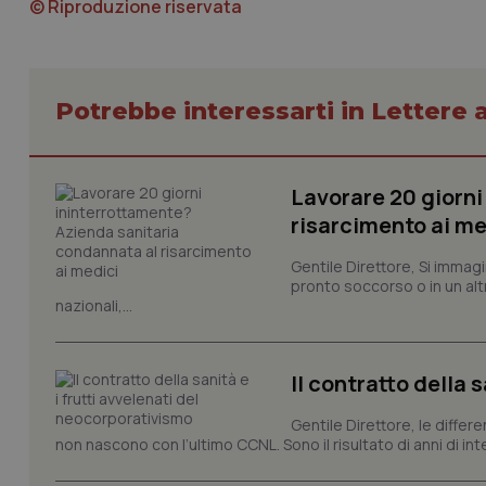
© Riproduzione riservata
Potrebbe interessarti in Lettere a
I cookie necessari con
e l'accesso alle aree 
Nome
VISITOR_PRIVACY_
Lavorare 20 giorni
risarcimento ai me
Gentile Direttore, Si immagi
pronto soccorso o in un alt
CookieScriptConse
nazionali,...
Il contratto della 
tracking-sites-ironf
tracking-enable
Gentile Direttore, le differ
non nascono con l’ultimo CCNL. Sono il risultato di anni di interv
tracking-sites-ironf
session-id