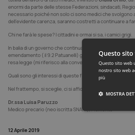
enormi da parte delle stesse Federazioni, sindacati, Regi
necessario poiché non solo ci sono medici che svolgono at
dell’evidente carenza, saranno costretti a continuare a far
Chi ne farà le spese? I cittadini e ormai si sa, i camici grigi.
In balia di un governo che continuamente si manifesta dive
Questo sito 
emendamento ( il 9.2 Patuanelli) già scritto e approvato 
resa legge (mi riferisco alla convezione a chi è in formaz
Questo sito web ut
nostro sito web ac
Quali sono gli interessi di queste forze che si oppongono
più
Nel frattempo, si sceglie, ci si affida ad un sindacato nella 
MOSTRA DET
Dr.ssa Luisa
Paruzzo
Medico precario (neo iscritta SNAMI), Piemonte
Neces
12 Aprile 2019