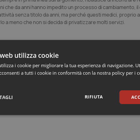
oni che da anni hanno impedito un processo di cambiamento, il 
tività senza titolo da anni, ma perché questi medici, proprio 
lo a meno che non si decida di privatizzare molti servizi.
rgente su molte questioni, ci si chiede: come sia possibile ch
web utilizza cookie
dal governo stesso, che aveva senso considerarlo un tutt’uno 
ione), non sia più stato riproposto nonostante l’urgenza in te
ilizza i cookie per migliorare la tua esperienza di navigazione. Ut
consenti a tutti i cookie in conformità con la nostra policy per i 
?
speranza che tuteli il diritto al lavoro della categoria e non di u
RIFIUTA
TAGLI
ACC
sari
Statistici
Mar