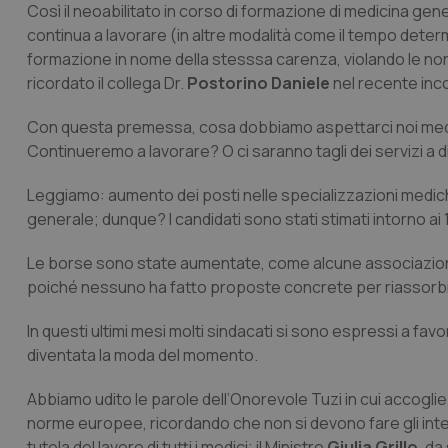
Così il neoabilitato in corso di formazione di medicina ge
continua a lavorare (in altre modalità come il tempo determ
formazione in nome della stesssa carenza, violando le no
ricordato il collega Dr.
Postorino Daniele
nel recente inc
Con questa premessa, cosa dobbiamo aspettarci noi medici 
Continueremo a lavorare? O ci saranno tagli dei servizi a d
Leggiamo: aumento dei posti nelle specializzazioni medich
generale; dunque? I candidati sono stati stimati intorno ai 1
Le borse sono state aumentate, come alcune associazioni 
poiché nessuno ha fatto proposte concrete per riassorbi
In questi ultimi mesi molti sindacati si sono espressi a fav
diventata la moda del momento.
Abbiamo udito le parole dell’Onorevole Tuzi in cui accogli
norme europee, ricordando che non si devono fare gli inte
tutela del lavoro di tutti i medici; il Ministro
Giulia Grillo
, da