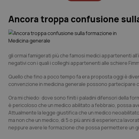
Ancora troppa confusione sull
gli ormai famigerati più che famosi medici appartenenti all
negativi con i quali i colleghi appartenenti alle schiere Fimm
Quello che fino a poco tempo fa era proposta oggi è divent
convenzione in medicina generale possono partecipare co
Ora mi chiedo: dove sono finiti i paladini difensori della f
è pericoloso che un medico abilitato a febbraio, possa ave
Attualmente la legge giustifica che un medico neoabilitato
ma non che un medico, di 5 o più anni di esperienza lavora
neppure avere le formazione che possa permettere un gi