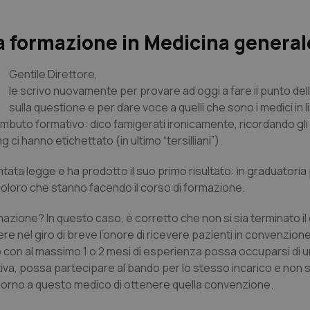
a formazione in Medicina general
Gentile Direttore,
le scrivo nuovamente per provare ad oggi a fare il punto del
sulla questione e per dare voce a quelli che sono i medici in l
’imbuto formativo: dico famigerati ironicamente, ricordando gli 
g ci hanno etichettato (in ultimo “tersilliani”).
ata legge e ha prodotto il suo primo risultato: in graduatoria 
loro che stanno facendo il corso di formazione.
ormazione? In questo caso, è corretto che non si sia terminato i
re nel giro di breve l’onore di ricevere pazienti in convenzion
 con al massimo 1 o 2 mesi di esperienza possa occuparsi di u
tiva, possa partecipare al bando per lo stesso incarico e non s
orno a questo medico di ottenere quella convenzione.