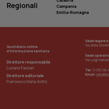
Calabria
Regionali
Campania
Emilia-Romagna
__Secure-YNID
YSC
Sede legale e
__Secure-
Via della Stell
Quotidiano online
ROLLOUT_TOKEN
d'informazione sanitaria
Sede operati
tracking-sites-
Via Luigi Galva
ironfish-tracking-
Direttore responsabile
named-enable
Luciano Fassari
Tel:
(+39) 06 
Email:
info@h
Direttore editoriale
Francesco Maria Avitto