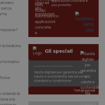
applicazioni concrete e
ù anziano
uso protetto
) senza
e ha
formazione?
r la medicina
Gli speciali
to formativo
Sanità digitale per garantire più
salute e sostenibilità. Ma servono
e fosse
standard e condivisione
Tutti gli speciali
 violando le
ione e la
resistenze