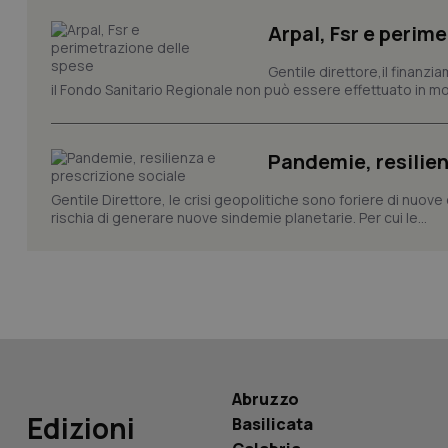
_ga
Arpal, Fsr e perim
Gentile direttore,il finanz
il Fondo Sanitario Regionale non può essere effettuato in mod
Pandemie, resilien
PHPSESSID
Gentile Direttore, le crisi geopolitiche sono foriere di nuove 
rischia di generare nuove sindemie planetarie. Per cui le...
_ga_KM60CM4NPH
Nome
Nome
Abruzzo
VISITOR_INFO1_LIV
Edizioni
Basilicata
_ga_0VMQEQKQ1N