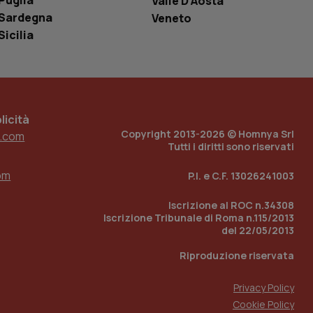
Puglia
Valle D’Aosta
ell'interfaccia di
Sardegna
Veneto
Sicilia
 tenere traccia
i Youtube incorporati
tore del sito web sta
ell'interfaccia di
 tenere traccia
icità
r la gestione
Copyright 2013-2026 © Homnya Srl
.com
one dell’esperienza
Tutti i diritti sono riservati
e per abilitare il
om
loggato con identity
P.I. e C.F. 13026241003
Iscrizione al ROC n.34308
Iscrizione Tribunale di Roma n.115/2013
del 22/05/2013
Riproduzione riservata
Privacy Policy
Cookie Policy