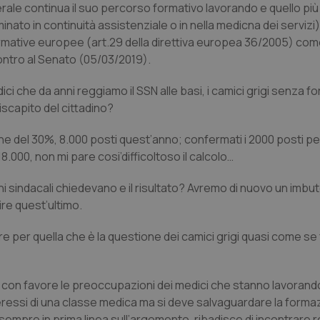
nerale continua il suo percorso formativo lavorando e quello pi
inato in continuità assistenziale o in nella medicna dei servizi
rmative europee (art.29 della direttiva europea 36/2005) com
ontro al Senato (05/03/2019).
che da anni reggiamo il SSN alle basi, i camici grigi senza 
iscapito del cittadino?
e del 30%, 8.000 posti quest’anno; confermati i 2000 posti pe
8.000, non mi pare cosi’difficoltoso il calcolo…
sindacali chiedevano e il risultato? Avremo di nuovo un imbu
re quest’ultimo.
ore per quella che è la questione dei camici grigi quasi come s
e con favore le preoccupazioni dei medici che stanno lavorando
ressi di una classe medica ma si deve salvaguardare la formaz
 sempre in prima linea sull’argomento, ribadisce di incontrare 