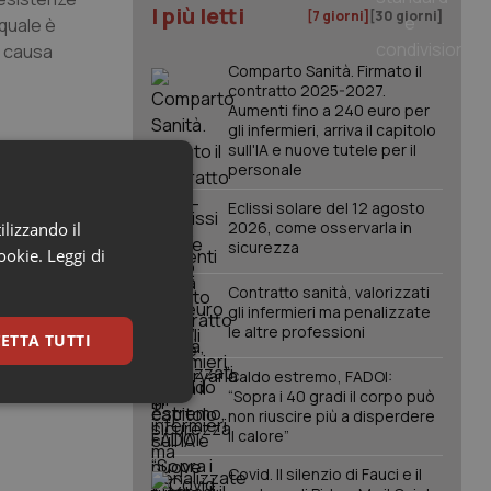
I più letti
[7 giorni]
[30 giorni]
quale è
a causa
Comparto Sanità. Firmato il
contratto 2025-2027.
Aumenti fino a 240 euro per
gli infermieri, arriva il capitolo
sull'IA e nuove tutele per il
personale
e un
con la parte
Eclissi solare del 12 agosto
ma carenze?
2026, come osservarla in
ilizzando il
sicurezza
cookie.
Leggi di
Contratto sanità, valorizzati
gli infermieri ma penalizzate
na parte.
le altre professioni
ETTA TUTTI
Caldo estremo, FADOI:
“Sopra i 40 gradi il corpo può
keting
non riuscire più a disperdere
il calore”
Covid. Il silenzio di Fauci e il