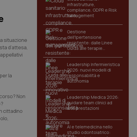
infrastrutture,
compliance, GDPR e Risk
management
e
Gestione
dell'Ipertensione
la situazione
resistente: dalle Linee
ista d’attesa,
Guida alle terapie
innovative
appellativi
Leadership Infermieristica
2026: nuovi modelli di
per la
responsabilità e
autonomia
l corso? Non
Leadership Medica 2026:
guidare team clinici ad
e?
alte prestazioni
n cittadino
olo,
AI e telemedicina nello
studio odontoiatrico: