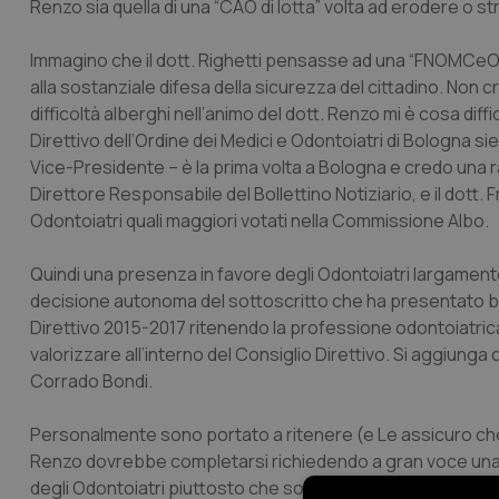
Renzo sia quella di una “CAO di lotta” volta ad erodere o 
Immagino che il dott. Righetti pensasse ad una “FNOMCeO di 
alla sostanziale difesa della sicurezza del cittadino. Non 
difficoltà alberghi nell’animo del dott. Renzo mi è cosa di
Direttivo dell’Ordine dei Medici e Odontoiatri di Bologna sie
Vice-Presidente – è la prima volta a Bologna e credo una ra
Direttore Responsabile del Bollettino Notiziario, e il dott
Odontoiatri quali maggiori votati nella Commissione Albo.
Quindi una presenza in favore degli Odontoiatri largamente e
decisione autonoma del sottoscritto che ha presentato ben
Direttivo 2015-2017 ritenendo la professione odontoiatrica
valorizzare all’interno del Consiglio Direttivo. Si aggiung
Corrado Bondi.
Personalmente sono portato a ritenere (e Le assicuro che no
Renzo dovrebbe completarsi richiedendo a gran voce una a
degli Odontoiatri piuttosto che sollecitare “
un atto di ind