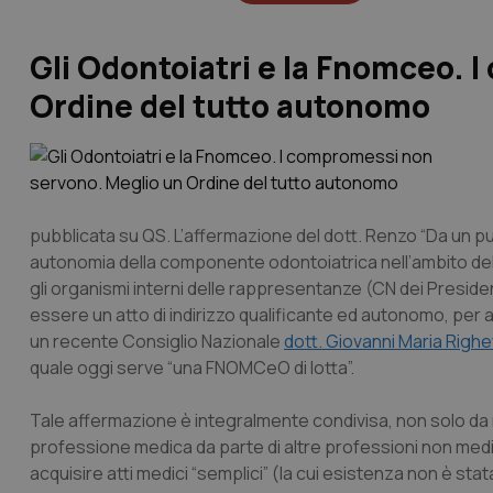
Gli Odontoiatri e la Fnomceo.
Ordine del tutto autonomo
pubblicata su QS. L’affermazione del dott. Renzo “Da un 
autonomia della componente odontoiatrica nell’ambito dell
gli organismi interni delle rappresentanze (CN dei Presid
essere un atto di indirizzo qualificante ed autonomo, pe
un recente Consiglio Nazionale
dott. Giovanni Maria Righet
quale oggi serve “una FNOMCeO di lotta”.
Tale affermazione è integralmente condivisa, non solo da m
professione medica da parte di altre professioni non medic
acquisire atti medici “semplici” (la cui esistenza non è st