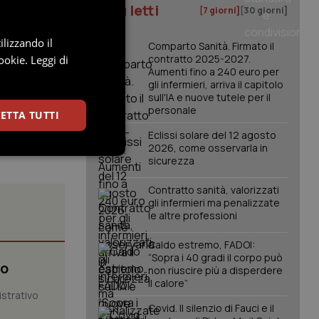
I più letti
 degli
[7 giorni]
[30 giorni]
ilizzando il
Comparto Sanità. Firmato il
contratto 2025-2027.
ookie.
Leggi di
Aumenti fino a 240 euro per
gli infermieri, arriva il capitolo
sull'IA e nuove tutele per il
personale
ETTA TUTTI
Eclissi solare del 12 agosto
2026, come osservarla in
Preferenze
sicurezza
Contratto sanità, valorizzati
gli infermieri ma penalizzate
le altre professioni
Caldo estremo, FADOI:
“Sopra i 40 gradi il corpo può
mo
non riuscire più a disperdere
il calore”
igazione sulle pagine
istrativo
kie.
Covid. Il silenzio di Fauci e il