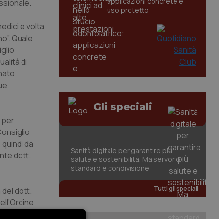
applicazioni concrete e
ssionale.
uso protetto
edici e volta
no”. Quale
iglio
alità di
inato
due
Gli speciali
o per
Consiglio
 quindi da
Sanità digitale per garantire più
nte dott.
salute e sostenibilità. Ma servono
standard e condivisione
Tutti gli speciali
 del dott.
ell’Ordine
rte dei