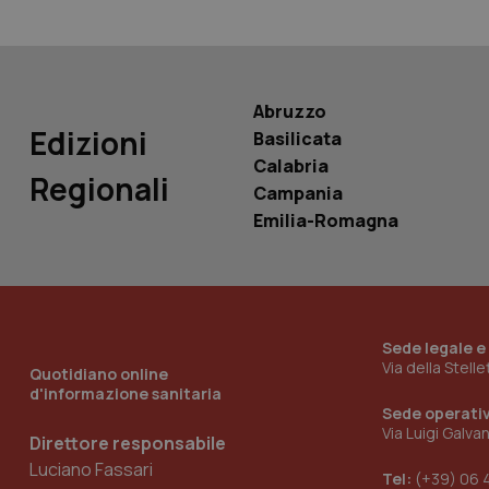
__cf_bm
Abruzzo
_tteus
Edizioni
Basilicata
__cf_bm
Calabria
Regionali
Campania
Emilia-Romagna
ps_profile_variant
__cf_bm
Sede legale e
Via della Stell
Quotidiano online
__cf_bm
d'informazione sanitaria
Sede operati
Via Luigi Galva
Direttore responsabile
__cf_bm
Luciano Fassari
Tel:
(+39) 06 