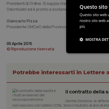
Presidenti di Ordine. Si sappia che questo Ordine riterrebb
Questo sito 
Odontoiatri ed è pronto a sostenerla in ogni sede possibile
Questo sito web ut
nostro sito web ac
Giancarlo Pizza
più
Presidente OMCeO della Provincia di Bologna
MOSTRA DET
05 Aprile 2015
© Riproduzione riservata
Necessari
Potrebbe interessarti in Lettere a
Il contratto della 
I cookie necessari con
Gentile Direttore, le differ
e l'accesso alle aree 
non nascono con l’ultimo CCNL. Sono il risultato di anni di interv
Nome