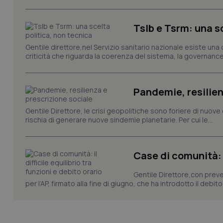
ps_abtest_uid
Tslb e Tsrm: una s
Gentile direttore,nel Servizio sanitario nazionale esiste una
_tteu
criticità che riguarda la coerenza del sistema, la governance 
CookieScriptConse
Pandemie, resilien
__cf_bm
Gentile Direttore, le crisi geopolitiche sono foriere di nuove 
rischia di generare nuove sindemie planetarie. Per cui le...
visid_incap_292197
Case di comunità: il
incap_ses_537_2921
Gentile Direttore,con preved
per l’AP, firmato alla fine di giugno, che ha introdotto il debito 
__cf_bm
next-token