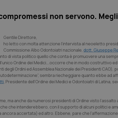
 I compromessi non servono. Megl
Gentile Direttore
,
ho letto con molta attenzione l’intervista al neoeletto presi
Commissione Albo Odontoiatri nazionale,
dott. Giuseppe R
punto di vista politico quello che conta è promuovere una sem
’unico Ordine dei Medici….occorre che in modo costruttivo ed
enti degli Ordini ed Assemblea Nazionale dei Presidenti CAO), 
r autodeterminazione”, sembra riecheggiare quanto ebbe ad aff
ti
, Presidente dell’Ordine dei Medici e Odontoiatri di Latina, se
e, ma anche da numerosi presidenti di Ordine visto l’assalto a
he che intenderebbero, con il supporto di alcuni politici e amm
ata ancora accertata) ed altro. Ebbene, pare che l’affermazione 