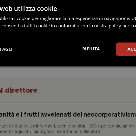
e assolutamente giusta e condivisibile la richiesta di un Ordine
web utilizza cookie
. Non è, per contro, disponibile a vie intermedie.
ilizza i cookie per migliorare la tua esperienza di navigazione. Ut
consenti a tutti i cookie in conformità con la nostra policy per i c
RIFIUTA
TAGLI
ACC
Statistici
Marketing
l direttore
Necessari
Statistici
Marketing
Preferenze
sanità e i frutti avvelenati del neocorporativis
tribuiscono a rendere fruibile il sito web abilitandone funzionalità di base quali la nav
enze retributive tra infermieri, tecnici sanitari, OSS e personale ammin
protette del sito. Il sito web non è in grado di funzionare correttamente senza questi coo
enti legislativi disorganici e settoriali, sollecitati...
Fornitore / Dominio
Scadenza
Descrizione