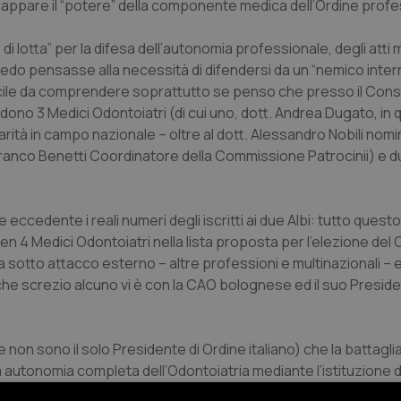
strappare il “potere” della componente medica dell’Ordine profe
lotta” per la difesa dell’autonomia professionale, degli atti m
credo pensasse alla necessità di difendersi da un “nemico inter
fficile da comprendere soprattutto se penso che presso il Cons
dono 3 Medici Odontoiatri (di cui uno, dott. Andrea Dugato, in qu
rità in campo nazionale – oltre al dott. Alessandro Nobili nom
. Franco Benetti Coordinatore della Commissione Patrocinii) e 
ccedente i reali numeri degli iscritti ai due Albi: tutto quest
 4 Medici Odontoiatri nella lista proposta per l’elezione del 
 sotto attacco esterno – altre professioni e multinazionali – e
a che screzio alcuno vi è con la CAO bolognese ed il suo Preside
n sono il solo Presidente di Ordine italiano) che la battaglia
utonomia completa dell’Odontoiatria mediante l’istituzione d
irizzo qualificante ed autonomo, per autodeterminazione”
da pa