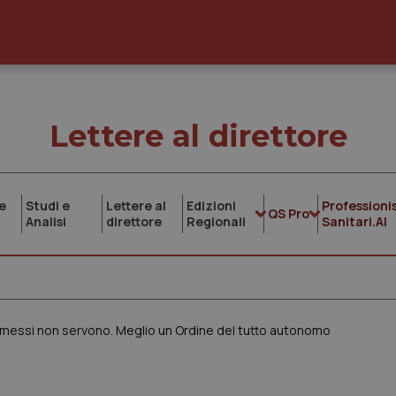
Lettere al direttore
e
Studi e
Lettere al
Edizioni
Professionis
QS Pro
Analisi
direttore
Regionali
Sanitari.AI
romessi non servono. Meglio un Ordine del tutto autonomo