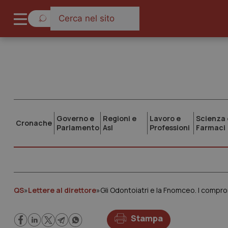
Governo e
Regioni e
Lavoro e
Scienza 
Cronache
Parlamento
Asl
Professioni
Farmaci
QS
»
Lettere al direttore
»
Gli Odontoiatri e la Fnomceo. I comp
Stampa