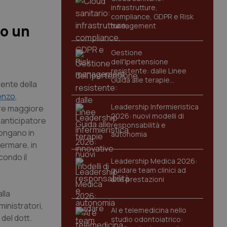
infrastrutture,
compliance, GDPR e Risk
management
io un
Gestione
dell'Ipertensione
resistente: dalle Linee
Guida alle terapie
dente della
innovative
enzo
,
Leadership Infermieristica
pre maggiore
2026: nuovi modelli di
 anticipatore
responsabilità e
pongano in
autonomia
ermare, in
condo il
Leadership Medica 2026:
guidare team clinici ad
alte prestazioni
lla
inistratori,
AI e telemedicina nello
del dott.
studio odontoiatrico: