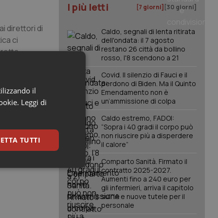
I più letti
[7 giorni]
[30 giorni]
 direttori di
Caldo, segnali di lenta ritirata
ica ci
dell'ondata: il 7 agosto
restano 26 città da bollino
iretta
rosso, l'8 scendono a 21
o Contratto
Covid. Il silenzio di Fauci e il
perdono di Biden. Ma il Quinto
i
ilizzando il
Emendamento non è
un’ammissione di colpa
cookie.
Leggi di
Caldo estremo, FADOI:
me il
“Sopra i 40 gradi il corpo può
questo
non riuscire più a disperdere
ETTA TUTTI
si
il calore”
Comparto Sanità. Firmato il
keting
contratto 2025-2027.
Aumenti fino a 240 euro per
gli infermieri, arriva il capitolo
sull'IA e nuove tutele per il
personale