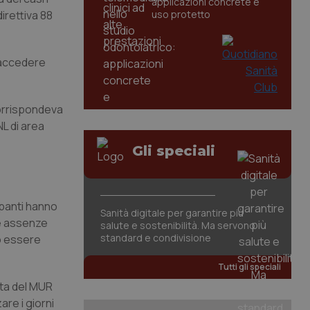
applicazioni concrete e
irettiva 88
uso protetto
r accedere
 corrispondeva
NL di area
Gli speciali
ipanti hanno
Sanità digitale per garantire più
le assenze
salute e sostenibilità. Ma servono
standard e condivisione
no essere
Tutti gli speciali
ota del MUR
are i giorni