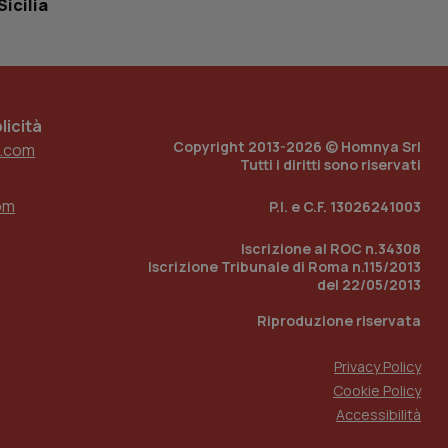
Sicilia
 tenere traccia
i Youtube incorporati
tore del sito web sta
ell'interfaccia di
 tenere traccia
icità
Copyright 2013-2026 © Homnya Srl
.com
r la gestione
Tutti i diritti sono riservati
one dell’esperienza
om
P.I. e C.F. 13026241003
e per abilitare il
loggato con identity
Iscrizione al ROC n.34308
Iscrizione Tribunale di Roma n.115/2013
del 22/05/2013
Riproduzione riservata
Privacy Policy
Cookie Policy
Accessibilità