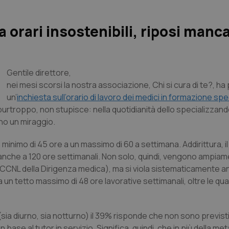
ra orari insostenibili, riposi manca
Gentile direttore,
nei mesi scorsi la nostra associazione, Chi si cura di te?, 
un’
inchiesta sull’orario di lavoro dei medici in formazione spe
rtroppo, non stupisce: nella quotidianità dello specializzando
ono un miraggio.
n minimo di 45 ore a un massimo di 60 a settimana. Addirittura, i
no anche a 120 ore settimanali. Non solo, quindi, vengono ampia
l CCNL della Dirigenza medica), ma si viola sistematicamente a
un tetto massimo di 48 ore lavorative settimanali, oltre le quali
ia (sia diurno, sia notturno) il 39% risponde che non sono previst
base al tutor in servizio. Significa, quindi, che in più della metà