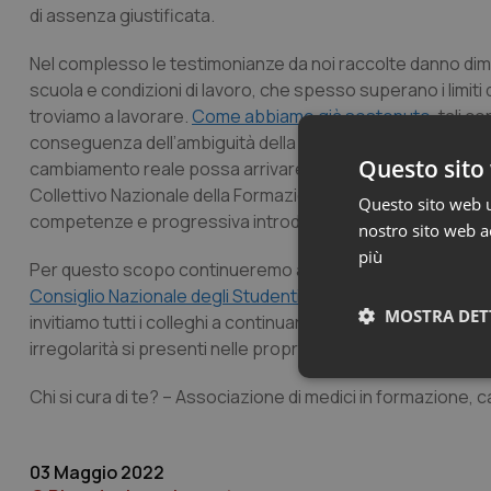
di assenza giustificata.
Nel complesso le testimonianze da noi raccolte danno dimos
scuola e condizioni di lavoro, che spesso superano i limiti 
troviamo a lavorare.
Come abbiamo già sostenuto
, tali 
conseguenza dell’ambiguità della nostra figura: lavoratori a
Questo sito 
cambiamento reale possa arrivare solo da una riforma co
Collettivo Nazionale della Formazione medica, inquadrato a
Questo sito web ut
competenze e progressiva introduzione nel lavoro nel SS
nostro sito web ac
più
Per questo scopo continueremo ad impegnarci, sia con la mo
Consiglio Nazionale degli Studenti Universitari (CNSU)
. Ma
MOSTRA DET
invitiamo tutti i colleghi a continuare a seguire le nostre in
irregolarità si presenti nelle proprie scuole.
Neces
Chi si cura di te? – Associazione di medici in formazione, ca
03 Maggio 2022