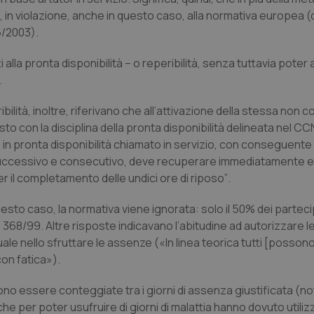
 in violazione, anche in questo caso, alla normativa europea (d
6/2003).
i alla pronta disponibilità – o reperibilità, senza tuttavia pote
.
ibilità, inoltre, riferivano che all’attivazione della stessa non
o con la disciplina della pronta disponibilità delineata nel CC
e in pronta disponibilità chiamato in servizio, con conseguente
successivo e consecutivo, deve recuperare immediatamente e
 il completamento delle undici ore di riposo”
.
esto caso, la normativa viene ignorata: solo il 50% dei partec
Lgs 368/99. Altre risposte indicavano l’abitudine ad autorizzare 
uale nello sfruttare le assenze («
In linea teorica tutti [posso
con fatica
»).
ono essere conteggiate tra i giorni di assenza giustificata (n
che per poter usufruire di giorni di malattia hanno dovuto utilizz