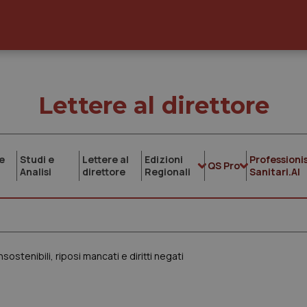
Lettere al direttore
e
Studi e
Lettere al
Edizioni
Professionis
QS Pro
Analisi
direttore
Regionali
Sanitari.AI
insostenibili, riposi mancati e diritti negati