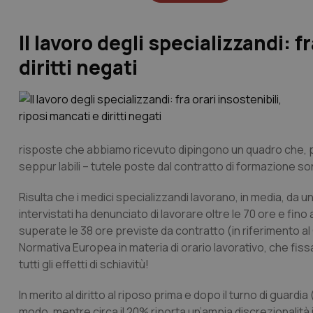
Il lavoro degli specializzandi: f
diritti negati
risposte che abbiamo ricevuto dipingono un quadro che, pu
seppur labili – tutele poste dal contratto di formazione s
Risulta che i medici specializzandi lavorano, in media, da u
intervistati ha denunciato di lavorare oltre le 70 ore e fi
superate le 38 ore previste da contratto (in riferimento a
Normativa Europea in materia di orario lavorativo, che fissa 
tutti gli effetti di schiavitù!
In merito al diritto al riposo prima e dopo il turno di guard
modo, mentre circa il 20% riporta un’ampia discrezionalità in 