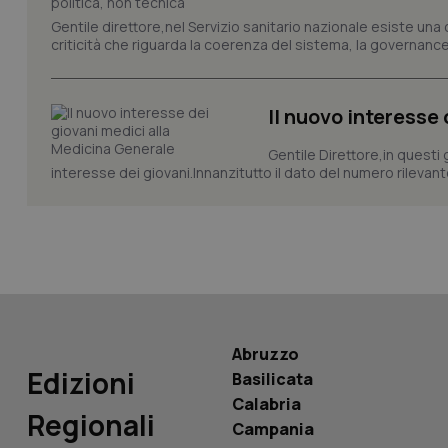
_ga
Gentile direttore,nel Servizio sanitario nazionale esiste una
criticità che riguarda la coerenza del sistema, la governance 
Il nuovo interesse
PHPSESSID
Gentile Direttore,in questi
interesse dei giovani.Innanzitutto il dato del numero rilevante 
_ga_KM60CM4NPH
Abruzzo
Nome
Nome
Edizioni
Basilicata
VISITOR_INFO1_LIV
Calabria
_ga_0VMQEQKQ1N
Regionali
Campania