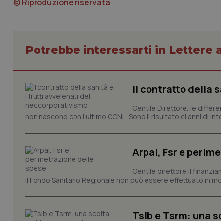
© Riproduzione riservata
I cookie necessari con
e l'accesso alle aree 
Potrebbe interessarti in Lettere a
Nome
VISITOR_PRIVACY_
Il contratto della 
Gentile Direttore, le differ
non nascono con l’ultimo CCNL. Sono il risultato di anni di interv
CookieScriptConse
Arpal, Fsr e perim
tracking-sites-ironf
Gentile direttore,il finanz
tracking-enable
il Fondo Sanitario Regionale non può essere effettuato in mod
tracking-sites-ironf
session-id
Tslb e Tsrm: una s