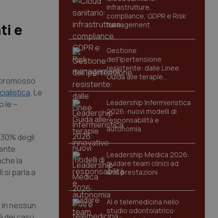
infrastrutture,
compliance, GDPR e Risk
management
ti e
Gestione
dell'Ipertensione
resistente: dalle Linee
Guida alle terapie
ha promosso
innovative
cialistica
. Le
Leadership Infermieristica
 le –
2026: nuovi modelli di
responsabilità e
autonomia
l 30% degli
mente
Leadership Medica 2026:
nche la
guidare team clinici ad
 si parla a
alte prestazioni
AI e telemedicina nello
i in nessun
studio odontoiatrico:
 dei casi i