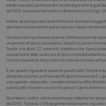
medici specializzandi lavorano anche dopo turni di guardia,
del 2003, trasposta nel nostro ordinamento con il D.lgs. 6
Inoltre, alcuni specializzandi riferiscono di essere soggett
alle indennità previste in questi casi per i medici strutturati
Gli stessi che riportavano di dover effettuare turni di reper
un periodo di riposo successivo. Questo si pone in contrast
Sanità, che all’art. 27, comma 8, stabilisce che “
Il personal
sospensione delle undici ore di riposo immediatamente 
consecutivamente dopo il servizio reso le ore mancanti per
E per quanto riguarda le assenze giustificate? Anche in qu
dichiarato di poter usufruire dei 30 giorni previsti dal D. 
solo quando «maturate», o evidenziavano la difficoltà fatt
autorizzati], ma l’anno scorso ho preso 11 giorni di ferie e 
Ricordiamo, inoltre, che le assenze per malattia non poss
del 2019). Tuttavia, il 15% degli intervistati hanno risposto 