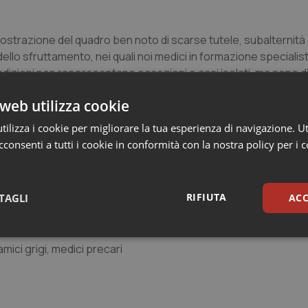
trazione del quadro ben noto di scarse tutele, subalternità ai
dello sfruttamento, nei quali noi medici in formazione specialist
condizioni non rappresentano eccezioni o casi isolati, ma sono d
 tutti gli effetti ma inquadrati come studenti. Riteniamo che il
web utilizza cookie
mplessiva delle specializzazioni mediche, passando ad un ver
ll’interno del CCN della dirigenza, con graduale acquisizione d
ilizza i cookie per migliorare la tua esperienza di navigazione. Ut
N.
consenti a tutti i cookie in conformità con la nostra policy per i 
bilitazione sia all’interno degli organi di rappresentanza co
 per farlo abbiamo bisogno del sostegno di tutte e tutti. Per 
RIFIUTA
TAGLI
ACC
iziative, partecipare alle
nostre inchieste
e a segnalarci qualsia
sari
Statistici
Mar
mici grigi, medici precari