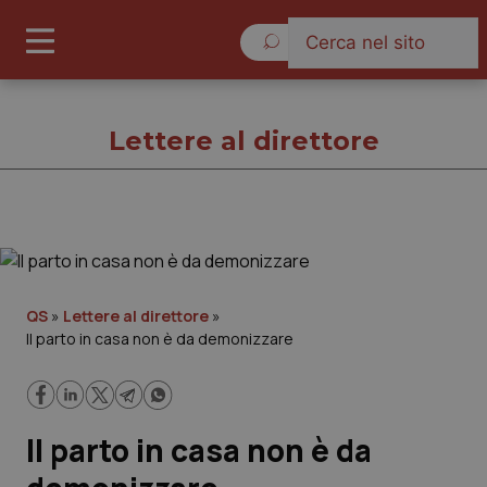
Venerdì 7 Agosto 2026
Lettere al direttore
Lettere al direttore
Cronache
QS
»
Lettere al direttore
»
Il parto in casa non è da demonizzare
Governo e Parlamento
Regioni e Asl
Il parto in casa non è da
Lavoro e Professioni