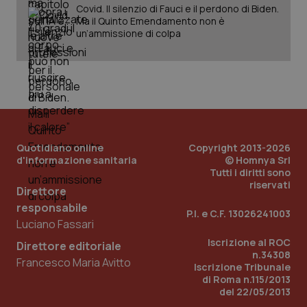
Covid. Il silenzio di Fauci e il perdono di Biden.
Ma il Quinto Emendamento non è
un’ammissione di colpa
Quotidiano online
Copyright 2013-2026
d'informazione sanitaria
© Homnya Srl
Tutti i diritti sono
_ga_KM60CM4NPH
.quotidianosanita.it
1 anno
riservati
Direttore
mes
responsabile
P.I. e C.F. 13026241003
Luciano Fassari
Iscrizione al ROC
Direttore editoriale
n.34308
Francesco Maria Avitto
Iscrizione Tribunale
di Roma n.115/2013
del 22/05/2013