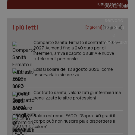
Tutti gli speciali
I più letti
[7 giorni]
[30 giorni]
Comparto Sanità. Firmato il contratto 2025-
2027. Aumenti fino a 240 euro per gli
infermieri, arriva il capitolo sull'IA e nuove
tutele per il personale
Eclissi solare del 12 agosto 2026, come
osservarla in sicurezza
Contratto sanità, valorizzati gli infermieri ma
penalizzate le altre professioni
PHPSESSID
Sessio
PHP.net
www.quotidianosanita.it
Caldo estremo, FADOI: “Sopra i 40 gradi il
corpo può non riuscire più a disperdere il
calore”