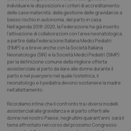
Valle D’Aosta
Oncodermatologia
individuare le disposizioni e i criteri di accreditamento
delle case maternità, della gestione delle gravidanze a
Veneto
Oncoematologia
basso rischio in autonomia, del parto in casa.
Nell’agenda 2018-2020, la Federazione ha già inserito
Oncologia & Nutrizione
l’attivazione di collaborazioni con l’area neonatologica,
a partire dalla Federazione Italiana Medici Pediatri
Psoriasi & pelle
(FIMP) e a breve anche con la Società Italiana
Neonatologia (SIN) e la Società Medici Pediatri (SIMP)
Quotidiano Cardiologia
per la definizione comune della migliore offerta
assistenziale al parto da dare alle donne durante il
parto e nel puerperio nel quale l’ostetrica, il
Quotidiano Chirurgia
neonatologo e il pediatra devono sostenere la madre
nell’allattamento.
Quotidiano Oncologia
Ricordiamo infine che il confronto tra i diversi modelli
Quotidiano Pediatria
assistenziali alla gravidanza e al parto offerti alle
donne nel nostro Paese, negli ultimi quarant’anni, sarà il
Rene & patologie urogenitali
tema affrontato nel corso del prossimo Congresso