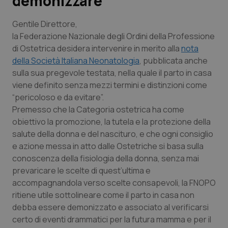
demonizzare
Scienza e Farmaci
Gentile Direttore
,
la Federazione Nazionale degli Ordini della Professione
di Ostetrica desidera intervenire in merito alla
nota
Studi e Analisi
della Società Italiana Neonatologia
, pubblicata anche
sulla sua pregevole testata, nella quale il parto in casa
Lettere al direttore
viene definito senza mezzi termini e distinzioni come
“pericoloso e da evitare”.
Edizioni Regionali
Premesso che la Categoria ostetrica ha come
obiettivo la promozione, la tutela e la protezione della
QS Pro
salute della donna e del nascituro, e che ogni consiglio
e azione messa in atto dalle Ostetriche si basa sulla
Professionisti Sanitari.AI
conoscenza della fisiologia della donna, senza mai
prevaricare le scelte di quest’ultima e
Abruzzo
QS Pro Gold
accompagnandola verso scelte consapevoli, la FNOPO
ritiene utile sottolineare come il parto in casa non
QS Club
Newsletter
debba essere demonizzato e associato al verificarsi
Basilicata
Artrite & artrosi
certo di eventi drammatici per la futura mamma e per il