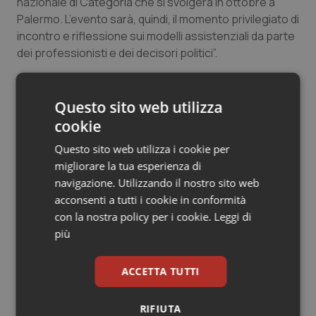
nazionale di Categoria che si svolgerà in ottobre a
Salute orale & impianti
Palermo. L’evento sarà, quindi, il momento privilegiato di
incontro e riflessione sui modelli assistenziali da parte
Sangue & coagulazione
dei professionisti e dei decisori politici”.
Federazione nazionale degli ordini della
Tiroide
professione ostetrica
Questo sito web utilizza
cookie
Tumore al seno
Questo sito web utilizza i cookie per
07 Giugno 2019
Tumore ovarico
migliorare la tua esperienza di
© Riproduzione riservata
navigazione. Utilizzando il nostro sito web
Tumori del Polmone & Testa Collo
acconsenti a tutti i cookie in conformità
con la nostra policy per i cookie.
Leggi di
più
Tumori gastrointestinali
ACCETTA TUTTI
Ulcera & Reflusso
Potrebbe interessarti in
Lettere al direttore
Vaccini
RIFIUTA