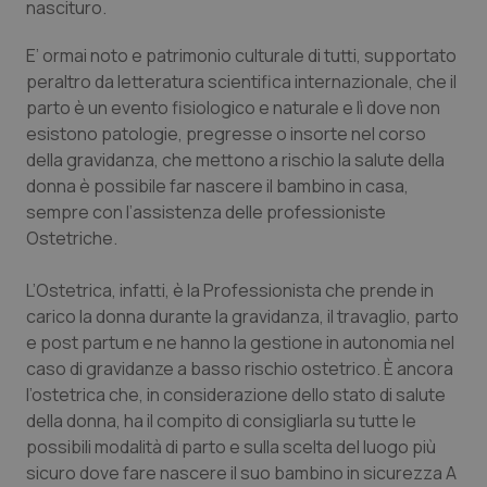
nascituro.
Calabria
Asma & BPCO
E’ ormai noto e patrimonio culturale di tutti, supportato
Campania
Car-T
peraltro da letteratura scientifica internazionale, che il
parto è un evento fisiologico e naturale e lì dove non
Emilia-Romagna
Colesterolo & coronaropatie
esistono patologie, pregresse o insorte nel corso
della gravidanza, che mettono a rischio la salute della
Friuli Venezia Giulia
Dermatite Atopica
donna è possibile far nascere il bambino in casa,
sempre con l’assistenza delle professioniste
Ostetriche.
Lazio
Diabete & glucometri
L’Ostetrica, infatti, è la Professionista che prende in
Liguria
Disturbi dell’umore
carico la donna durante la gravidanza, il travaglio, parto
e post partum e ne hanno la gestione in autonomia nel
Lombardia
Dolore
caso di gravidanze a basso rischio ostetrico. È ancora
l’ostetrica che, in considerazione dello stato di salute
Marche
Donna & Salute
della donna, ha il compito di consigliarla su tutte le
possibili modalità di parto e sulla scelta del luogo più
Molise
Epatiti
sicuro dove fare nascere il suo bambino in sicurezza A