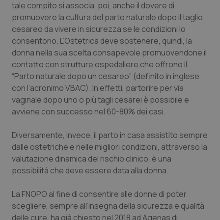
tale compito si associa, poi, anche il dovere di
Piemonte
HIV
promuovere la cultura del parto naturale dopo il taglio
cesareo da vivere in sicurezza se le condizioni lo
consentono. L’Ostetrica deve sostenere, quindi, la
Provincia Autonoma di Bolzano
Infezioni & Febbre
donna nella sua scelta consapevole promuovendone il
contatto con strutture ospedaliere che offrono il
Provincia Autonoma di Trento
Ipertensione & Scompenso
“Parto naturale dopo un cesareo” (definito in inglese
con l’acronimo VBAC). In effetti, partorire per via
Puglia
Malattie rare
vaginale dopo uno o più tagli cesarei è possibile e
avviene con successo nel 60-80% dei casi.
Sardegna
Malattia di Crohn & Rettocolite Ulcerosa
Diversamente, invece, il parto in casa assistito sempre
Sicilia
Neuroscienze & patologie neurodegenerative
dalle ostetriche e nelle migliori condizioni, attraverso la
valutazione dinamica del rischio clinico, è una
Toscana
Obesità
possibilità che deve essere data alla donna.
La FNOPO al fine di consentire alle donne di poter
Umbria
Oftalmologia
scegliere, sempre all’insegna della sicurezza e qualità
delle cure, ha già chiesto nel 2018 ad Agenas di