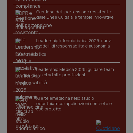
Gestione dell'Ipertensione resistente:
dalle Linee Guida alle terapie innovative
tracking-sites-ironfish-
www.quotidianosanita.it
4
session-id
settim
2 gior
Leadership Infermieristica 2026: nuovi
modelli di responsabilità e autonomia
_ga
1 anno
Google LLC
mes
.quotidianosanita.it
Leadership Medica 2026: guidare team
clinici ad alte prestazioni
AI e telemedicina nello studio
odontoiatrico: applicazioni concrete e
uso protetto