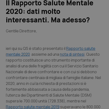
Il Rapporto Salute Mentale
2020: dati molto
Scienza e Farmaci
interessanti. Ma adesso?
Studi e Analisi
Gentile Direttore,
Lettere al direttore
ieri qui su QS è stato presentato il
Rapporto salute
Edizioni Regionali
mentale 2020
assieme ad una
nota di sintesi
. Questo
rapporto costituisce uno strumento importante di
QS Pro
analisi di una delle fragilità con cui il Servizio Sanitario
Nazionale di deve confrontare e con cui si debbono
Professionisti Sanitari.AI
confrontare centinaia di migliaia di famiglie italiane. Nel
2020, anno in cui la richiesta di prestazioni si è
Abruzzo
QS Pro Gold
fortemente abbassata a causa della pandemia,
l’utenza dei Dipartimenti di Salute Mentale (DSM)
QS Club
Newsletter
Basilicata
Artrite & artrosi
supera le 700.000 unità (728.338), mentre nel
Rapporto salute mentale 2019
superavano le 800.000