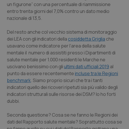
un figurone” con una percentuale di riammissione
Salute orale & impianti
entro trenta giorni del 7,0% contro un dato medio
nazionale di 13,5.
Sangue & coagulazione
Del resto anche col vecchio sistema di monitoraggio
Tiroide
dei LEA con gli indicatori della
cosiddetta Griglia
che
usavano come indicatore per l’area della salute
Tumore al seno
mentale il numero di assistiti presso i Dipartimenti di
salute mentale per 1.000 residenti le Marche ne
Tumore ovarico
uscivano benissimo con gli
ultimi dati ufficiali 2019
al
punto da essere recentemente
incluse tra le Regioni
benchmark
. Siamo proprio sicuri che tra i tanti
Tumori del Polmone & Testa Collo
indicatori quello dei ricoveri ripetuti sia più valido degli
indicatori strutturali sulle risorse dei DSM? Io ho forti
Tumori gastrointestinali
dubbi.
Ulcera & Reflusso
Seconda questione? Cosa se ne fanno le Regioni dei
dati del Rapporto salute mentale? Soprattutto cosa se
Vaccini
ne fanno quelle su cui i dati del Rapporto gettano una