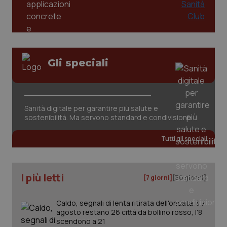
Gli speciali
Sanità digitale per garantire più salute e
sostenibilità. Ma servono standard e condivisione
PHPSESSID
Sessio
PHP.net
www.quotidianosanita.it
Tutti gli speciali
I più letti
[7 giorni]
[30 giorni]
Caldo, segnali di lenta ritirata dell'ondata: il 7
agosto restano 26 città da bollino rosso, l'8
scendono a 21