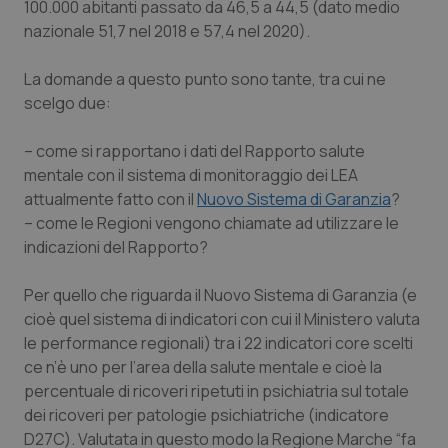
Valle D’Aosta
Oncodermatologia
100.000 abitanti passato da 46,5 a 44,5 (dato medio
nazionale 51,7 nel 2018 e 57,4 nel 2020).
Veneto
Oncoematologia
La domande a questo punto sono tante, tra cui ne
scelgo due:
Oncologia & Nutrizione
– come si rapportano i dati del Rapporto salute
Psoriasi & pelle
mentale con il sistema di monitoraggio dei LEA
attualmente fatto con il
Nuovo Sistema di Garanzia
?
Quotidiano Cardiologia
– come le Regioni vengono chiamate ad utilizzare le
indicazioni del Rapporto?
Quotidiano Chirurgia
Per quello che riguarda il Nuovo Sistema di Garanzia (e
Quotidiano Oncologia
cioè quel sistema di indicatori con cui il Ministero valuta
le performance regionali) tra i 22 indicatori core scelti
Quotidiano Pediatria
ce n’è uno per l’area della salute mentale e cioè la
percentuale di ricoveri ripetuti in psichiatria sul totale
dei ricoveri per patologie psichiatriche (indicatore
Rene & patologie urogenitali
D27C). Valutata in questo modo la Regione Marche “fa