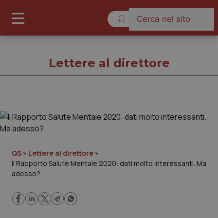
Venerdì 7 Agosto 2026
Lettere al direttore
Lettere al direttore
Cronache
QS
»
Lettere al direttore
»
Il Rapporto Salute Mentale 2020: dati molto interessanti. Ma
Governo e Parlamento
adesso?
Regioni e Asl
Lavoro e Professioni