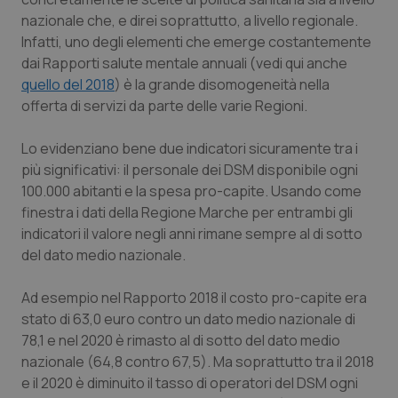
nazionale che, e direi soprattutto, a livello regionale.
Piemonte
HIV
Infatti, uno degli elementi che emerge costantemente
dai Rapporti salute mentale annuali (vedi qui anche
Provincia Autonoma di Bolzano
Infezioni & Febbre
quello del 2018
) è la grande disomogeneità nella
offerta di servizi da parte delle varie Regioni.
Provincia Autonoma di Trento
Ipertensione & Scompenso
Lo evidenziano bene due indicatori sicuramente tra i
Puglia
Malattie rare
più significativi: il personale dei DSM disponibile ogni
100.000 abitanti e la spesa pro-capite. Usando come
finestra i dati della Regione Marche per entrambi gli
Sardegna
Malattia di Crohn & Rettocolite Ulcerosa
indicatori il valore negli anni rimane sempre al di sotto
del dato medio nazionale.
Sicilia
Neuroscienze & patologie neurodegenerative
Ad esempio nel Rapporto 2018 il costo pro-capite era
Toscana
Obesità
stato di 63,0 euro contro un dato medio nazionale di
78,1 e nel 2020 è rimasto al di sotto del dato medio
Umbria
Oftalmologia
nazionale (64,8 contro 67,5). Ma soprattutto tra il 2018
e il 2020 è diminuito il tasso di operatori del DSM ogni