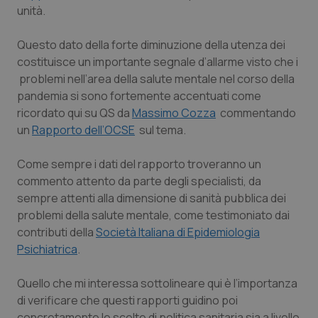
Calabria
Asma & BPCO
unità.
Questo dato della forte diminuzione della utenza dei
Campania
Car-T
costituisce un importante segnale d’allarme visto che i
problemi nell’area della salute mentale nel corso della
Emilia-Romagna
Colesterolo & coronaropatie
pandemia si sono fortemente accentuati come
ricordato qui su QS da
Massimo Cozza
commentando
Friuli Venezia Giulia
Dermatite Atopica
un
Rapporto dell’OCSE
sul tema.
Lazio
Diabete & glucometri
Come sempre i dati del rapporto troveranno un
commento attento da parte degli specialisti, da
Liguria
Disturbi dell’umore
sempre attenti alla dimensione di sanità pubblica dei
problemi della salute mentale, come testimoniato dai
Lombardia
Dolore
contributi della
Società Italiana di Epidemiologia
Psichiatrica
.
Marche
Donna & Salute
Quello che mi interessa sottolineare qui è l’importanza
di verificare che questi rapporti guidino poi
Molise
Epatiti
concretamente le scelte di politica sanitaria sia a livello