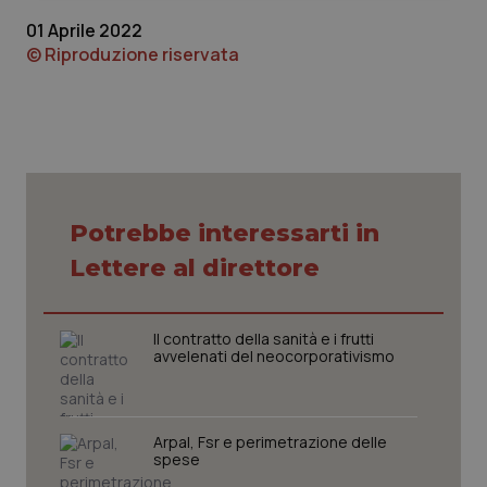
01 Aprile 2022
© Riproduzione riservata
Necessari
Statistici
Marketing
I cookie necessari contribuiscono a rendere fruibile il
sito web abilitandone funzionalità di base quali la
navigazione sulle pagine e l'accesso alle aree
Potrebbe interessarti in
protette del sito. Il sito web non è in grado di
funzionare correttamente senza questi cookie.
Lettere al direttore
Nome
Fornitore
/
Dominio
Scaden
VISITOR_PRIVACY_METADATA
5 mesi
YouTube
settim
.youtube.com
Il contratto della sanità e i frutti
avvelenati del neocorporativismo
Arpal, Fsr e perimetrazione delle
spese