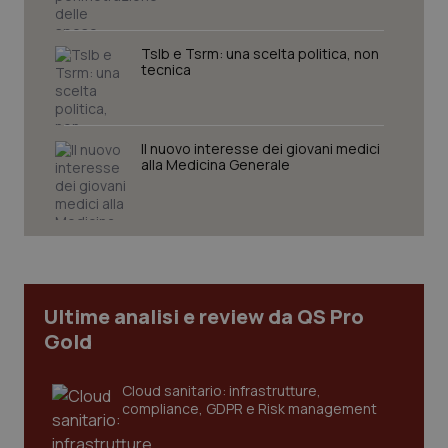
Tslb e Tsrm: una scelta politica, non
tecnica
Il nuovo interesse dei giovani medici
alla Medicina Generale
CookieScriptConsent
5 mesi
CookieScript
settim
www.quotidianosanita.it
Ultime analisi e review da QS Pro
Gold
Cloud sanitario: infrastrutture,
compliance, GDPR e Risk management
tracking-sites-ironfish-
www.quotidianosanita.it
4
tracking-enable
settim
2 gior