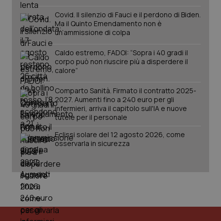
Covid. Il silenzio di Fauci e il perdono di Biden.
Ma il Quinto Emendamento non è
un’ammissione di colpa
Caldo estremo, FADOI: “Sopra i 40 gradi il
corpo può non riuscire più a disperdere il
calore”
_ga_KM60CM4NPH
.quotidianosanita.it
1 anno
Comparto Sanità. Firmato il contratto 2025-
mes
2027. Aumenti fino a 240 euro per gli
infermieri, arriva il capitolo sull'IA e nuove
tutele per il personale
Eclissi solare del 12 agosto 2026, come
osservarla in sicurezza
Fornitore
/
Nome
Scadenza
Descrizion
Dominio
Nome
Fornitore
/
Dominio
Scadenza
Des
_ga_0VMQEQKQ1N
.quotidianosanita.it
1 anno 1
Questo
mese
cookie
VISITOR_INFO1_LIVE
5 mesi 4
Que
Google LLC
viene
settimane
imp
.youtube.com