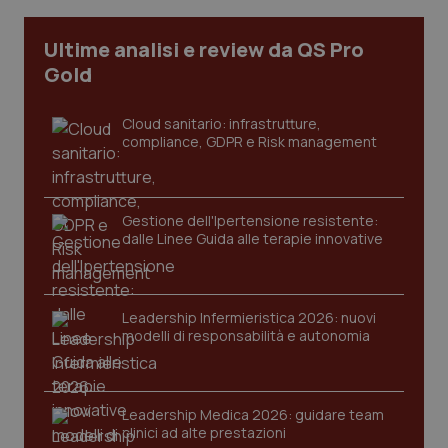
I cookie necessari contribuiscono a rendere fruibile il
Ultime analisi e review da QS Pro
sito web abilitandone funzionalità di base quali la
navigazione sulle pagine e l'accesso alle aree
Gold
protette del sito. Il sito web non è in grado di
funzionare correttamente senza questi cookie.
Cloud sanitario: infrastrutture,
Nome
Fornitore
/
Dominio
Scaden
compliance, GDPR e Risk management
VISITOR_PRIVACY_METADATA
5 mesi
YouTube
settim
.youtube.com
Gestione dell'Ipertensione resistente:
dalle Linee Guida alle terapie innovative
Leadership Infermieristica 2026: nuovi
modelli di responsabilità e autonomia
Leadership Medica 2026: guidare team
clinici ad alte prestazioni