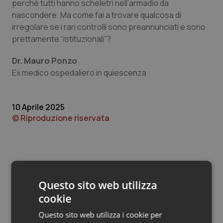
Valle D’Aosta
Oncodermatologia
perchè tutti hanno scheletri nell’armadio da
nascondere. Ma come fai a trovare qualcosa di
irregolare se i rari controlli sono preannunciati e sono
Veneto
Oncoematologia
prettamente “istituzionali”?
Oncologia & Nutrizione
Dr. Mauro Ponzo
Ex medico ospedaliero in quiescenza
Psoriasi & pelle
Quotidiano Cardiologia
10 Aprile 2025
© Riproduzione riservata
Quotidiano Chirurgia
Quotidiano Oncologia
Quotidiano Pediatria
Questo sito web utilizza
cookie
Potrebbe interessarti in
Rene & patologie urogenitali
Lettere al direttore
Questo sito web utilizza i cookie per