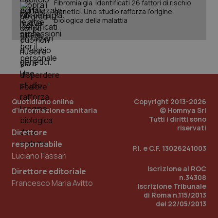
Fibromialgia. Identificati 26 fattori di rischio
genetici. Uno studio rafforza l’origine
biologica della malattia
PHPSESSID
Sessio
PHP.net
www.quotidianosanita.it
Quotidiano online
Copyright 2013-2026
d'informazione sanitaria
© Homnya Srl
Tutti i diritti sono
riservati
Direttore
responsabile
P.I. e C.F. 13026241003
Luciano Fassari
Iscrizione al ROC
Direttore editoriale
n.34308
Francesco Maria Avitto
Iscrizione Tribunale
di Roma n.115/2013
del 22/05/2013