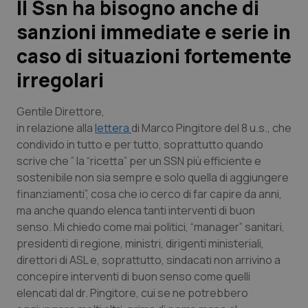
Il Ssn ha bisogno anche di
sanzioni immediate e serie in
Scienza e Farmaci
caso di situazioni fortemente
Studi e Analisi
irregolari
Lettere al direttore
Gentile Direttore,
in relazione alla
lettera
di Marco Pingitore del 8 u.s., che
Edizioni Regionali
condivido in tutto e per tutto, soprattutto quando
scrive che ” la “ricetta” per un SSN più efficiente e
QS Pro
sostenibile non sia sempre e solo quella di aggiungere
finanziamenti”, cosa che io cerco di far capire da anni,
Professionisti Sanitari.AI
ma anche quando elenca tanti interventi di buon
senso. Mi chiedo come mai politici, “manager” sanitari,
presidenti di regione, ministri, dirigenti ministeriali,
Abruzzo
QS Pro Gold
direttori di ASL e, soprattutto, sindacati non arrivino a
concepire interventi di buon senso come quelli
QS Club
Newsletter
Basilicata
Artrite & artrosi
elencati dal dr. Pingitore, cui se ne potrebbero