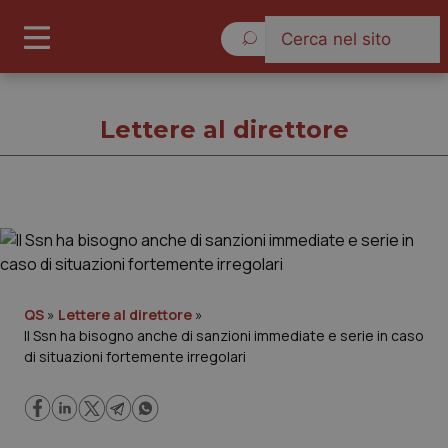
Giovedì 6 Agosto 2026
Lettere al direttore
Lettere al direttore
Cronache
QS
»
Lettere al direttore
»
Il Ssn ha bisogno anche di sanzioni immediate e serie in caso
Governo e Parlamento
di situazioni fortemente irregolari
Regioni e Asl
Lavoro e Professioni