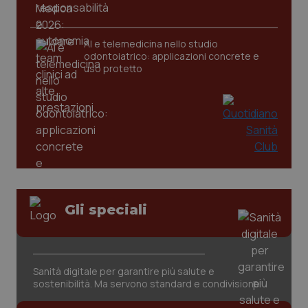
CookieScriptConsent
5 mesi
CookieScript
settim
www.quotidianosanita.it
AI e telemedicina nello studio
odontoiatrico: applicazioni concrete e
uso protetto
tracking-sites-ironfish-
www.quotidianosanita.it
4
tracking-enable
settim
Gli speciali
2 gior
Sanità digitale per garantire più salute e
tracking-sites-ironfish-
www.quotidianosanita.it
4
sostenibilità. Ma servono standard e condivisione
session-id
settim
2 gior