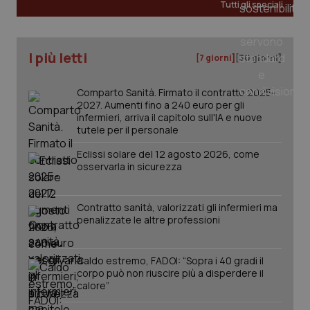
Tutti gli speciali
_ga
1 anno
Google LLC
I più letti
mes
.quotidianosanita.it
[7 giorni]
[30 giorni]
Comparto Sanità. Firmato il contratto 2025-
2027. Aumenti fino a 240 euro per gli
infermieri, arriva il capitolo sull'IA e nuove
tutele per il personale
Eclissi solare del 12 agosto 2026, come
osservarla in sicurezza
Contratto sanità, valorizzati gli infermieri ma
penalizzate le altre professioni
Caldo estremo, FADOI: “Sopra i 40 gradi il
corpo può non riuscire più a disperdere il
calore”