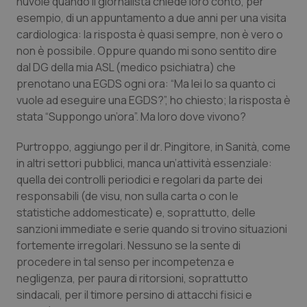
nuvole quando il giornalista chiede loro conto, per
esempio, di un appuntamento a due anni per una visita
Piemonte
HIV
cardiologica: la risposta è quasi sempre, non è vero o
non è possibile. Oppure quando mi sono sentito dire
Provincia Autonoma di Bolzano
Infezioni & Febbre
dal DG della mia ASL (medico psichiatra) che
prenotano una EGDS ogni ora: “Ma lei lo sa quanto ci
Provincia Autonoma di Trento
Ipertensione & Scompenso
vuole ad eseguire una EGDS?”, ho chiesto; la risposta è
stata “Suppongo un’ora”. Ma loro dove vivono?
Puglia
Malattie rare
Purtroppo, aggiungo per il dr. Pingitore, in Sanità, come
in altri settori pubblici, manca un’attività essenziale:
Sardegna
Malattia di Crohn & Rettocolite Ulcerosa
quella dei controlli periodici e regolari da parte dei
responsabili (de visu, non sulla carta o con le
Sicilia
Neuroscienze & patologie neurodegenerative
statistiche addomesticate) e, soprattutto, delle
sanzioni immediate e serie quando si trovino situazioni
Toscana
Obesità
fortemente irregolari. Nessuno se la sente di
procedere in tal senso per incompetenza e
Umbria
Oftalmologia
negligenza, per paura di ritorsioni, soprattutto
sindacali, per il timore persino di attacchi fisici e