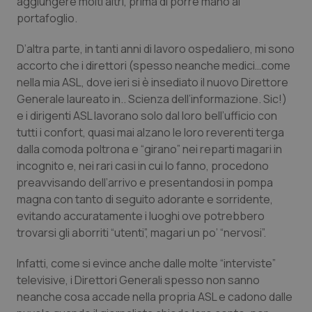
aggiungere molti altri, prima di porre mano al
Calabria
Asma & BPCO
portafoglio.
Campania
Car-T
D’altra parte, in tanti anni di lavoro ospedaliero, mi sono
accorto che i direttori (spesso neanche medici…come
nella mia ASL, dove ieri si è insediato il nuovo Direttore
Emilia-Romagna
Colesterolo & coronaropatie
Generale laureato in.. Scienza dell’informazione. Sic!)
e i dirigenti ASL lavorano solo dal loro bell’ufficio con
Friuli Venezia Giulia
Dermatite Atopica
tutti i confort, quasi mai alzano le loro reverenti terga
dalla comoda poltrona e “girano” nei reparti magari in
Lazio
Diabete & glucometri
incognito e, nei rari casi in cui lo fanno, procedono
preavvisando dell’arrivo e presentandosi in pompa
Liguria
Disturbi dell’umore
magna con tanto di seguito adorante e sorridente,
evitando accuratamente i luoghi ove potrebbero
Lombardia
Dolore
trovarsi gli aborriti “utenti”, magari un po’ “nervosi”.
Infatti, come si evince anche dalle molte “interviste”
Marche
Donna & Salute
televisive, i Direttori Generali spesso non sanno
neanche cosa accade nella propria ASL e cadono dalle
Molise
Epatiti