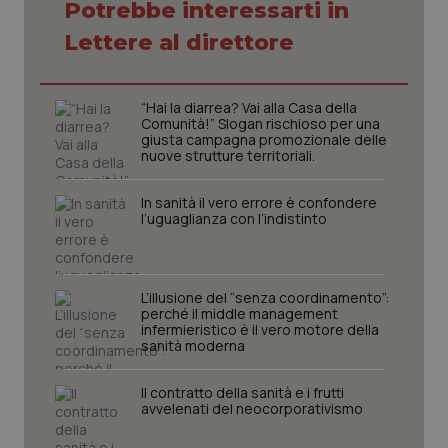
Potrebbe interessarti in
Necessari
Statistici
Marketing
Lettere al direttore
I cookie necessari contribuiscono a rendere fruibile il
sito web abilitandone funzionalità di base quali la
navigazione sulle pagine e l'accesso alle aree
“Hai la diarrea? Vai alla Casa della
protette del sito. Il sito web non è in grado di
Comunità!” Slogan rischioso per una
funzionare correttamente senza questi cookie.
giusta campagna promozionale delle
nuove strutture territoriali.
Nome
Fornitore
/
Dominio
Scaden
VISITOR_PRIVACY_METADATA
5 mesi
YouTube
In sanità il vero errore è confondere
settim
.youtube.com
l’uguaglianza con l’indistinto
L’illusione del “senza coordinamento”:
perché il middle management
infermieristico è il vero motore della
sanità moderna
Il contratto della sanità e i frutti
avvelenati del neocorporativismo