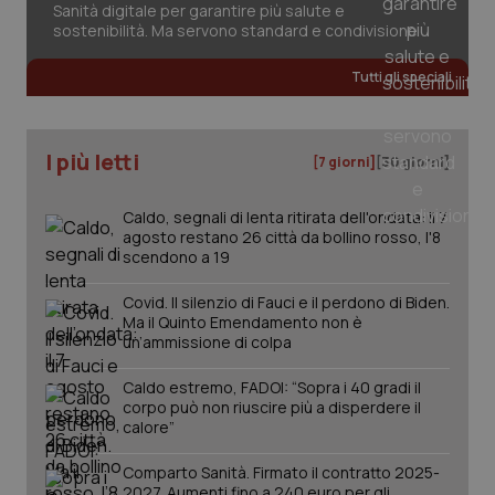
Sanità digitale per garantire più salute e
sostenibilità. Ma servono standard e condivisione
Tutti gli speciali
I più letti
[7 giorni]
[30 giorni]
PHPSESSID
Sessio
PHP.net
www.quotidianosanita.it
Caldo, segnali di lenta ritirata dell'ondata: il 7
agosto restano 26 città da bollino rosso, l'8
scendono a 19
Covid. Il silenzio di Fauci e il perdono di Biden.
Ma il Quinto Emendamento non è
un’ammissione di colpa
Caldo estremo, FADOI: “Sopra i 40 gradi il
corpo può non riuscire più a disperdere il
calore”
Comparto Sanità. Firmato il contratto 2025-
2027. Aumenti fino a 240 euro per gli