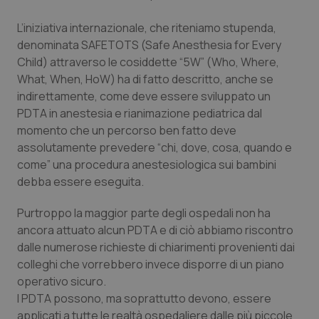
Calabria
Asma & BPCO
L’iniziativa internazionale, che riteniamo stupenda,
denominata SAFETOTS (Safe Anesthesia for Every
Campania
Car-T
Child) attraverso le cosiddette “5W” (Who, Where,
What, When, HoW) ha di fatto descritto, anche se
Emilia-Romagna
Colesterolo & coronaropatie
indirettamente, come deve essere sviluppato un
PDTA in anestesia e rianimazione pediatrica dal
Friuli Venezia Giulia
Dermatite Atopica
momento che un percorso ben fatto deve
assolutamente prevedere “chi, dove, cosa, quando e
Lazio
Diabete & glucometri
come” una procedura anestesiologica sui bambini
debba essere eseguita.
Liguria
Disturbi dell’umore
Purtroppo la maggior parte degli ospedali non ha
ancora attuato alcun PDTA e di ciò abbiamo riscontro
Lombardia
Dolore
dalle numerose richieste di chiarimenti provenienti dai
colleghi che vorrebbero invece disporre di un piano
Marche
Donna & Salute
operativo sicuro.
I PDTA possono, ma soprattutto devono, essere
Molise
Epatiti
applicati a tutte le realtà ospedaliere dalle più piccole