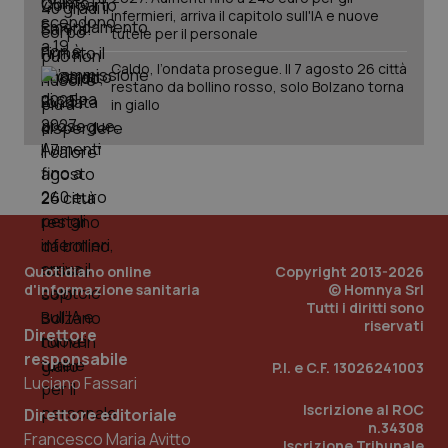
infermieri, arriva il capitolo sull'IA e nuove
tutele per il personale
Caldo, l’ondata prosegue. Il 7 agosto 26 città
_ga_KM60CM4NPH
.quotidianosanita.it
1 anno
mes
restano da bollino rosso, solo Bolzano torna
in giallo
Fornitore
/
Nome
Scadenza
Descrizion
Quotidiano online
Copyright 2013-2026
Dominio
d'informazione sanitaria
© Homnya Srl
Nome
Fornitore
/
Dominio
Scadenza
Des
Tutti i diritti sono
_ga_0VMQEQKQ1N
.quotidianosanita.it
1 anno 1
Questo
mese
cookie
VISITOR_INFO1_LIVE
5 mesi 4
Que
Google LLC
riservati
Direttore
viene
settimane
imp
.youtube.com
utilizzato
You
responsabile
da Google
ten
P.I. e C.F. 13026241003
Analytics
pre
Luciano Fassari
per
del
mantener
vid
Iscrizione al ROC
Direttore editoriale
lo stato
inco
n.34308
della
può
Francesco Maria Avitto
Iscrizione Tribunale
sessione.