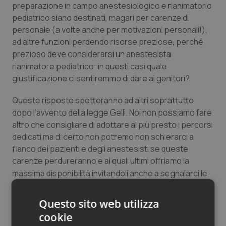
preparazione in campo anestesiologico e rianimatorio
Salute orale & impianti
pediatrico siano destinati, magari per carenze di
personale (a volte anche per motivazioni personali!),
Sangue & coagulazione
ad altre funzioni perdendo risorse preziose, perché
prezioso deve considerarsi un anestesista
Tiroide
rianimatore pediatrico: in questi casi quale
giustificazione ci sentiremmo di dare ai genitori?
Tumore al seno
Queste risposte spetteranno ad altri soprattutto
dopo l’avvento della legge Gelli. Noi non possiamo fare
Tumore ovarico
altro che consigliare di adottare al più presto i percorsi
dedicati ma di certo non potremo non schierarci a
Tumori del Polmone & Testa Collo
fianco dei pazienti e degli anestesisti se queste
carenze perdureranno e ai quali ultimi offriamo la
Tumori gastrointestinali
massima disponibilità invitandoli anche a segnalarci le
proprie problematiche e offrendo la nostra
Ulcera & Reflusso
collaborazione se vorranno costruire e redigere i
Questo sito web utilizza
PDTA presso le proprie aziende ospedaliere.
cookie
Vaccini