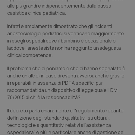
alle più grandi e indipendentemente dalla bassa
Piemonte
HIV
casistica clinica pediatrica.
Provincia Autonoma di Bolzano
Infezioni & Febbre
Infatti è ampiamente dimostrato che gli incidenti
anestesiologici pediatrici si verificano maggiormente
in quegli ospedali dove il bambino è occasionale o
Provincia Autonoma di Trento
Ipertensione & Scompenso
laddove l‘anestesista non ha raggiunto un’adeguata
clinical competence.
Puglia
Malattie rare
Il problema che ci poniamo e che ci hanno segnalato è
Sardegna
Malattia di Crohn & Rettocolite Ulcerosa
anche un altro: in caso di eventi avversi, anche gravi e
irreparabili, in assenza di PDTA specifici pur
Sicilia
Neuroscienze & patologie neurodegenerative
raccomandati da un dispositivo di legge quale il DM
70/2015 di chi è la responsabilità?
Toscana
Obesità
Il decreto parla chiaramente di “regolamento recante
definizione degli standard qualitativi, strutturali,
Umbria
Oftalmologia
tecnologici e a quantitativi relativi all’assistenza
ospedaliera” e più in particolare anche di gestione del