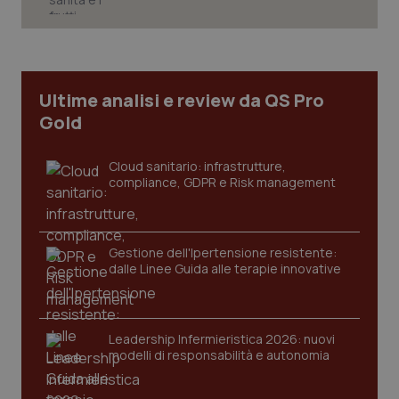
CookieScriptConsent
5 mesi
CookieScript
settim
www.quotidianosanita.it
Ultime analisi e review da QS Pro
Gold
Cloud sanitario: infrastrutture,
compliance, GDPR e Risk management
Gestione dell'Ipertensione resistente:
dalle Linee Guida alle terapie innovative
tracking-sites-ironfish-
www.quotidianosanita.it
4
tracking-enable
settim
2 gior
Leadership Infermieristica 2026: nuovi
modelli di responsabilità e autonomia
tracking-sites-ironfish-
www.quotidianosanita.it
4
session-id
settim