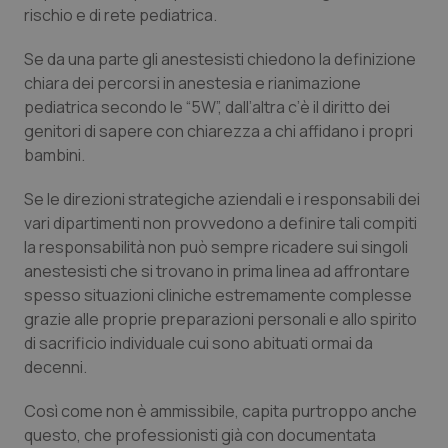
Valle D’Aosta
Oncodermatologia
rischio e di rete pediatrica.
Veneto
Oncoematologia
Se da una parte gli anestesisti chiedono la definizione
chiara dei percorsi in anestesia e rianimazione
Oncologia & Nutrizione
pediatrica secondo le “5W”, dall’altra c’è il diritto dei
genitori di sapere con chiarezza a chi affidano i propri
bambini.
Psoriasi & pelle
Se le direzioni strategiche aziendali e i responsabili dei
Quotidiano Cardiologia
vari dipartimenti non provvedono a definire tali compiti
la responsabilità non può sempre ricadere sui singoli
Quotidiano Chirurgia
anestesisti che si trovano in prima linea ad affrontare
spesso situazioni cliniche estremamente complesse
Quotidiano Oncologia
grazie alle proprie preparazioni personali e allo spirito
di sacrificio individuale cui sono abituati ormai da
Quotidiano Pediatria
decenni.
Così come non è ammissibile, capita purtroppo anche
Rene & patologie urogenitali
questo, che professionisti già con documentata