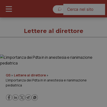
Sabato 8 Agosto 2026
Lettere al direttore
Lettere al direttore
Cronache
QS
»
Lettere al direttore
»
L’importanza dei Pdta in in anestesia e rianimazione
Governo e Parlamento
pediatrica
Regioni e Asl
Lavoro e Professioni