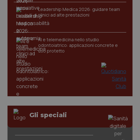
2 gior
Leadership Medica 2026: guidare team
clinici ad alte prestazioni
_ga
1 anno
Google LLC
mes
.quotidianosanita.it
AI e telemedicina nello studio
odontoiatrico: applicazioni concrete e
uso protetto
Gli speciali