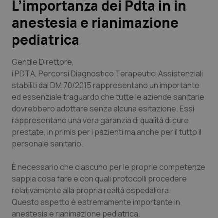
L’importanza dei Pdta in in
anestesia e rianimazione
Scienza e Farmaci
pediatrica
Studi e Analisi
Gentile Direttore
,
Lettere al direttore
i PDTA, Percorsi Diagnostico Terapeutici Assistenziali
stabiliti dal DM 70/2015 rappresentano un importante
ed essenziale traguardo che tutte le aziende sanitarie
Edizioni Regionali
dovrebbero adottare senza alcuna esitazione. Essi
rappresentano una vera garanzia di qualità di cure
QS Pro
prestate, in primis per i pazienti ma anche per il tutto il
personale sanitario.
Professionisti Sanitari.AI
È necessario che ciascuno per le proprie competenze
Abruzzo
QS Pro Gold
sappia cosa fare e con quali protocolli procedere
relativamente alla propria realtà ospedaliera.
QS Club
Newsletter
Basilicata
Artrite & artrosi
Questo aspetto è estremamente importante in
anestesia e rianimazione pediatrica.