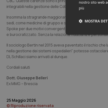
CdC. Queste carenze sono il principale vulnus che rende le a
nostro sito web ac
integrabili nella gestione delle CdC.
più
Insomma la stragrande maggioranza dei MMG a ciclo di scelta
MOSTRA DET
sedi, come medicine di gruppo e studi singoli spari su territo
Spoke per due motivi convergenti: spazi fisici inadeguati e
e burocratizzato. Senza la relazione fiduciaria e personal
Neces
Il sociologo Bertin nel 2015 aveva paventato il rischio che l
nella gestione dei sistemi ospedalieri” potesse ostacolare
DL Schillaci siamo arrivati al dunque.
Cordiali saluti
Dott. Giuseppe Belleri
I cookie necessari con
e l'accesso alle aree 
Ex MMG – Brescia
Nome
VISITOR_PRIVACY_
25 Maggio 2026
© Riproduzione riservata