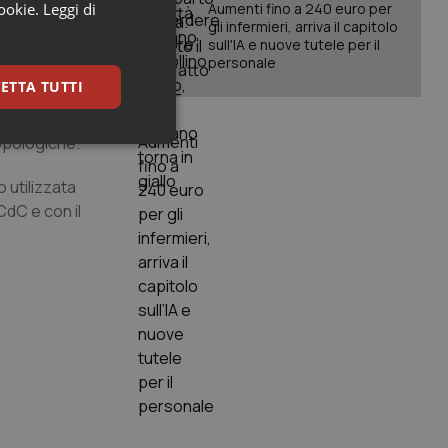
atibili e non
cookie.
Leggi di
Aumenti fino a 240 euro per
gli infermieri, arriva il capitolo
sull'IA e nuove tutele per il
personale
ale in altre
ETTA TUTTI
anche dagli
rio, anonimo
ropologiche.
keting
o utilizzata
CdC e con il
igazione sulle pagine
kie.
er memorizzare le
utente per la loro
 dati sul consenso
itiche e