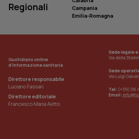
Calabria
Regionali
tracking-sites-
Campania
ironfish-tracking-
named-enable
Emilia-Romagna
Sede legale e
Via della Stell
Quotidiano online
d'informazione sanitaria
Sede operati
Via Luigi Galva
Direttore responsabile
Luciano Fassari
Tel:
(+39) 06 
Email:
info@h
Direttore editoriale
Francesco Maria Avitto