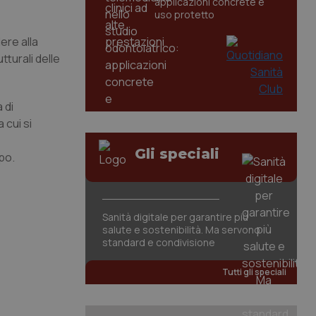
applicazioni concrete e
uso protetto
ere alla
turali delle
 di
 cui si
Gli speciali
po.
Sanità digitale per garantire più
salute e sostenibilità. Ma servono
standard e condivisione
Tutti gli speciali