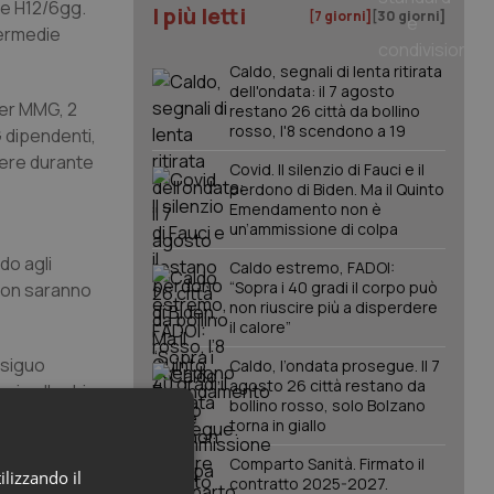
le H12/6gg.
I più letti
[7 giorni]
[30 giorni]
termedie
Caldo, segnali di lenta ritirata
dell'ondata: il 7 agosto
per MMG, 2
restano 26 città da bollino
rosso, l'8 scendono a 19
G dipendenti,
lgere durante
Covid. Il silenzio di Fauci e il
perdono di Biden. Ma il Quinto
Emendamento non è
un’ammissione di colpa
do agli
Caldo estremo, FADOI:
“Sopra i 40 gradi il corpo può
 non saranno
non riuscire più a disperdere
il calore”
esiguo
Caldo, l’ondata prosegue. Il 7
agosto 26 città restano da
 i colleghi
bollino rosso, solo Bolzano
spazi per i
torna in giallo
e della
Comparto Sanità. Firmato il
rd delle
ilizzando il
contratto 2025-2027.