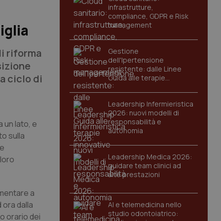
infrastrutture,
compliance, GDPR e Risk
management
iglia
di riforma
Gestione
dell'Ipertensione
sizione
resistente: dalle Linee
a ciclo di
Guida alle terapie
innovative
Leadership Infermieristica
2026: nuovi modelli di
responsabilità e
 un lato, e
autonomia
to sulla
le
Leadership Medica 2026:
 loro
guidare team clinici ad
alte prestazioni
ementare a
 ora dalla
AI e telemedicina nello
studio odontoiatrico:
o orario dei