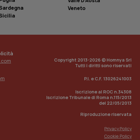
Puglia
Valle D’Aosta
e per abilitare il
Sardegna
Veneto
loggato con identity
Sicilia
icità
Copyright 2013-2026 © Homnya Srl
.com
Tutti i diritti sono riservati
om
P.I. e C.F. 13026241003
Iscrizione al ROC n.34308
Iscrizione Tribunale di Roma n.115/2013
del 22/05/2013
Riproduzione riservata
Privacy Policy
Cookie Policy