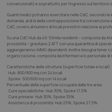
convenzionati) e soprattutto per l’ingresso sul territorio 
Quanti medici potranno esercitare nelle CdC, secondo le 
domanda, al di là della contrapposizione tra convenzione e 
CdC, ovvero al numero di locali previsti in relazione ai profes
Su una CdC Hub da 45-55mila residenti – composta da Area 
prossimità – gravitano 2 AFT con una quarantina di operatori
aggiungeranno i MMG dipendenti. Inoltre bisogna tener c
organizzazione, composta da infermieri e/o personale di se
Caratteristiche delle strutture (superficie totale e locali)
· Hub: 800/900 mq con 24 locali
· Spoke: 500/600 mq con 14 locali
Percentuale della superficie occupata dalle tre aree
· Cure specialistiche: Hub 30%; Spoke 17,5%
· Cure primarie: Hub 30%; Spoke 35%
· Assistenza di prossimità: Hub 25%; Spoke 27,5%