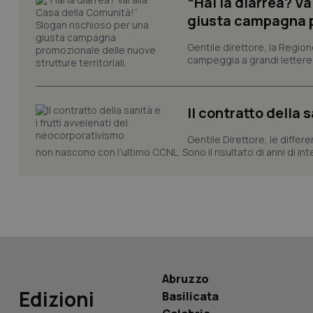
“Hai la diarrea? V
giusta campagna pr
Gentile direttore, la Regio
_ga_KM60CM4NPH
campeggia a grandi lettere ma
Il contratto della 
Nome
Nome
VISITOR_INFO1_LIV
Gentile Direttore, le differ
_ga_0VMQEQKQ1N
non nascono con l’ultimo CCNL. Sono il risultato di anni di interv
__Secure-YNID
YSC
Abruzzo
__Secure-
ROLLOUT_TOKEN
Edizioni
Basilicata