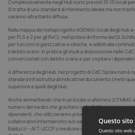
Complessivamente negli Hub sono previsti 10-15 locali per g
Si tratta di uno standard di riferimento ideale ma non trasfe
saranno altrettanto diffuse.
Nella mappa del metaprogetto AGENAS i locali degli Hub a 
per PLS e 2 per gli IfeC): nell’ipotesi di riforma del DL Schi
per funzioni organizzative e cliniche, e adibiti alla contin
il debito orario. In pratica gli studi a disposizione nelle C
convenzionati con debito orario e per ospitare i dipendent
A differenza degli Hub, nel progetto di CdC Spoke non è spe
standard infrastrutturali indicati nel documento (metri quad
superiore a quelli degli Hub.
Anche ammettendo che in un locale si alternino 2/3 MMG a 
numero dei medici che gravitano sulla CdC; anche perché dov
dipendenti, che utilizzeranno prioritariamente gli studi. Pe
Questo sito 
collaboratori infermieristici e/o segretariali, che sono pa
Balduzzi – AFT, UCCP o medicine di gruppo integrate – non
Questo sito web ut