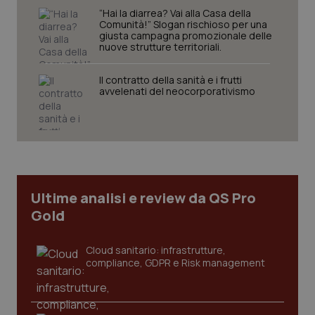
“Hai la diarrea? Vai alla Casa della
Nome
Fornitore
/
Dominio
Scaden
Comunità!” Slogan rischioso per una
giusta campagna promozionale delle
VISITOR_PRIVACY_METADATA
5 mesi
YouTube
settim
nuove strutture territoriali.
.youtube.com
Il contratto della sanità e i frutti
avvelenati del neocorporativismo
Ultime analisi e review da QS Pro
Gold
Cloud sanitario: infrastrutture,
compliance, GDPR e Risk management
CookieScriptConsent
5 mesi
CookieScript
settim
www.quotidianosanita.it