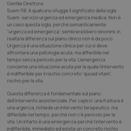
Gentile Direttore,
Suem 118. A qualcuno sfugge il significato della sigla
Scienza e Farmaci
Suem: servizio urgenza ed emergenza medica. Non è
un caso questa sigla, perché semanticamente
Studi e Analisi
“urgenza ed emergenza”, sembrerebbero sinonimi, in
realtà la differenza sul piano clinico non è da poco.
Lettere al direttore
Urgenza è una situazione clinica per cui si deve
affrontare una patologia acuta, ma differibile nel
Edizioni Regionali
tempo senza pericolo per la vita. L’emergenza
concerne una situazione acuta per la quale l’intervento
è indifferibile per il rischio concreto “quoad vitam”,
QS Pro
rischio per la vita.
Professionisti Sanitari.AI
Questa differenza è fondamentale sul piano
dell’intervento assistenziale. Per capirci: una frattura è
Abruzzo
QS Pro Gold
una urgenza, richiede un intervento terapeutico, ma
differibile nel tempo, perché non c’è pericolo per la
QS Club
Newsletter
Basilicata
Artrite & artrosi
vita. Un infarto è una emergenza perché l’intervento è
indifferibile, immediato ed esiste un concreto rischio