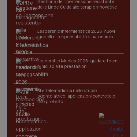
Gestione dell'Ipertensione resistente:
dalle Linee Guida alle terapie innovative
Leadership Infermieristica 2026: nuovi
modelli di responsabilità e autonomia
tracking-sites-ironfish-
www.quotidianosanita.it
4
tracking-enable
settim
Leadership Medica 2026: guidare team
2 gior
clinici ad alte prestazioni
tracking-sites-ironfish-
www.quotidianosanita.it
4
AI e telemedicina nello studio
session-id
settim
odontoiatrico: applicazioni concrete e
2 gior
uso protetto
_ga
1 anno
Google LLC
mes
.quotidianosanita.it