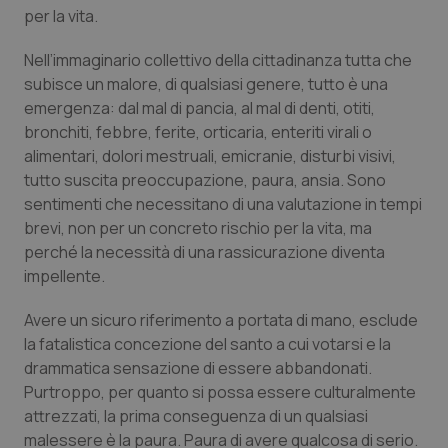
Calabria
Asma & BPCO
per la vita.
Nell’immaginario collettivo della cittadinanza tutta che
Campania
Car-T
subisce un malore, di qualsiasi genere, tutto è una
emergenza: dal mal di pancia, al mal di denti, otiti,
Emilia-Romagna
Colesterolo & coronaropatie
bronchiti, febbre, ferite, orticaria, enteriti virali o
alimentari, dolori mestruali, emicranie, disturbi visivi,
Friuli Venezia Giulia
Dermatite Atopica
tutto suscita preoccupazione, paura, ansia. Sono
sentimenti che necessitano di una valutazione in tempi
Lazio
Diabete & glucometri
brevi, non per un concreto rischio per la vita, ma
perché la necessità di una rassicurazione diventa
Liguria
Disturbi dell’umore
impellente.
Avere un sicuro riferimento a portata di mano, esclude
Lombardia
Dolore
la fatalistica concezione del santo a cui votarsi e la
drammatica sensazione di essere abbandonati.
Marche
Donna & Salute
Purtroppo, per quanto si possa essere culturalmente
attrezzati, la prima conseguenza di un qualsiasi
Molise
Epatiti
malessere è la paura. Paura di avere qualcosa di serio.