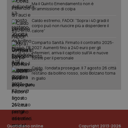
Ma il Quinto Emendamento non è
PHPSESSID
Sessio
PHP.net
www.quotidianosanita.it
un’ammissione di colpa
Caldo estremo, FADOI: “Sopra i 40 gradi il
corpo può non riuscire più a disperdere il
calore”
Comparto Sanità. Firmato il contratto 2025-
2027. Aumenti fino a 240 euro per gli
infermieri, arriva il capitolo sull'IA e nuove
tutele per il personale
Caldo, l’ondata prosegue. Il 7 agosto 26 città
restano da bollino rosso, solo Bolzano torna
in giallo
_ga_KM60CM4NPH
.quotidianosanita.it
1 anno
mes
Quotidiano online
Copyright 2013-2026