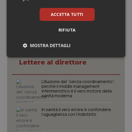
© Riproduzione riservata
ACCETTA TUTTI
RIFIUTA
MOSTRA DETTAGLI
Potrebbe interessarti in
Necessari
Statistici
Marketing
Lettere al direttore
L’illusione del “senza coordinamento”:
perché il middle management
infermieristico è il vero motore della
sanità moderna
Necessari
Statistici
Marketing
In sanità il vero errore è confondere
I cookie necessari contribuiscono a rendere fruibile il
l’uguaglianza con l’indistinto
sito web abilitandone funzionalità di base quali la
navigazione sulle pagine e l'accesso alle aree
protette del sito. Il sito web non è in grado di
funzionare correttamente senza questi cookie.