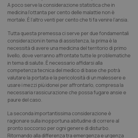
A poco serve la considerazione statistica che in
Piemonte
HIV
medicina l’ottanta per cento delle malattie non è
mortale. È l’altro venti per cento che ti fa venire l’ansia.
Provincia Autonoma di Bolzano
Infezioni & Febbre
Tutta questa premessa ci serve per due fondamentali
considerazioni in tema di assistenza, la prima è la
Provincia Autonoma di Trento
Ipertensione & Scompenso
necessità di avere una medicina del territorio di primo
livello, dove verranno affrontate tutte le problematiche
Puglia
Malattie rare
in tema di salute. È necessario affidarsi alla
competenza tecnica del medico di base che potrà
Sardegna
Malattia di Crohn & Rettocolite Ulcerosa
valutare la portata e la pericolosità di un malessere e
usare i mezzi più idonei per affrontarlo, compresa la
Sicilia
Neuroscienze & patologie neurodegenerative
necessaria rassicurazione che possa fugare ansie e
paure del caso.
Toscana
Obesità
La seconda importantissima considerazione è
ragionare sulla inopportuna abitudine di correre al
Umbria
Oftalmologia
pronto soccorso per ogni genere di disturbo.
Ritornando alla differenza tra emergenza e urgenza