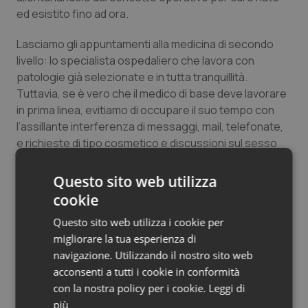
ed esistito fino ad ora.
Salute orale & impianti
Lasciamo gli appuntamenti alla medicina di secondo
Sangue & coagulazione
livello: lo specialista ospedaliero che lavora con
patologie già selezionate e in tutta tranquillità.
Tiroide
Tuttavia, se è vero che il medico di base deve lavorare
in prima linea, evitiamo di occupare il suo tempo con
Tumore al seno
l’assillante interferenza di messaggi, mail, telefonate,
e richieste di tipo cosmetico e discussioni sul sesso
Tumore ovarico
degli angeli, eviti l’azienda sanitaria di occupare il suo
tempo con mille inutili moduli e cartaccia da ufficio del
Questo sito web utilizza
catasto. Si permetta al medico di base di fare il medico.
Tumori del Polmone & Testa Collo
cookie
Ma va?…
Questo sito web utilizza i cookie per
Tumori gastrointestinali
Enzo Bozza
migliorare la tua esperienza di
Medico MMG a Vodo e Borca di Cadore (BL)
navigazione. Utilizzando il nostro sito web
Ulcera & Reflusso
acconsenti a tutti i cookie in conformità
con la nostra policy per i cookie.
Leggi di
Vaccini
15 Settembre 2025
più