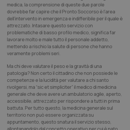
Valle D’Aosta
Oncodermatologia
medica, la comprensione di queste due parole
dovrebbe far capire che il Pronto Soccorso è l’area
Veneto
Oncoematologia
dell’intervento in emergenza e indifferibile per il quale è
attrezzato. Intasare questo servizio con
Oncologia & Nutrizione
problematiche di basso profilo medico, significa far
lavorare molto e male tutto il personale addetto,
Psoriasi & pelle
mettendo a rischio la salute di persone che hanno
veramente problemi seri.
Quotidiano Cardiologia
Ma chi deve valutare il peso e la gravità di una
patologia? Non certo il cittadino che non possiede le
Quotidiano Chirurgia
competenze e la lucidità per valutare a chi santo
rivolgersi, ma “sic et simpliciter” il medico di medicina
Quotidiano Oncologia
generale che deve avere un ambulatorio agile, aperto,
accessibile, attrezzato per rispondere a tutti in prima
Quotidiano Pediatria
battuta. Per tutto questo, la medicina generale sul
territorio non può essere organizzata su
Rene & patologie urogenitali
appuntamento, questo snatura il servizio stesso,
allontanandolo dal concetto operativo per cui è nato