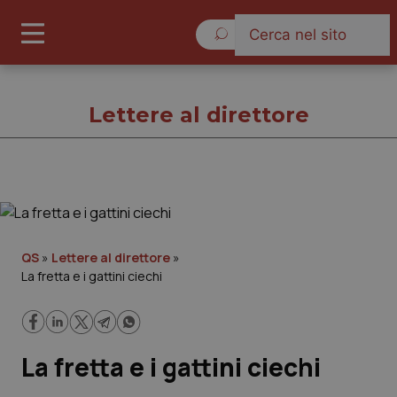
Sabato 8 Agosto 2026
Lettere al direttore
Lettere al direttore
Cronache
QS
»
Lettere al direttore
»
La fretta e i gattini ciechi
Governo e Parlamento
Regioni e Asl
La fretta e i gattini ciechi
Lavoro e Professioni