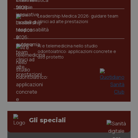
session-id
settim
2 gior
Leadership Medica 2026: guidare team
clinici ad alte prestazioni
_ga
1 anno
Google LLC
mes
.quotidianosanita.it
AI e telemedicina nello studio
odontoiatrico: applicazioni concrete e
uso protetto
Gli speciali