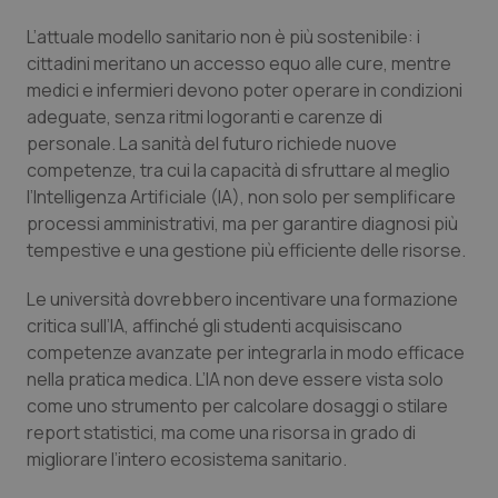
L’attuale modello sanitario non è più sostenibile: i
Piemonte
HIV
cittadini meritano un accesso equo alle cure, mentre
medici e infermieri devono poter operare in condizioni
Provincia Autonoma di Bolzano
Infezioni & Febbre
adeguate, senza ritmi logoranti e carenze di
personale. La sanità del futuro richiede nuove
Provincia Autonoma di Trento
Ipertensione & Scompenso
competenze, tra cui la capacità di sfruttare al meglio
l’Intelligenza Artificiale (IA), non solo per semplificare
Puglia
Malattie rare
processi amministrativi, ma per garantire diagnosi più
tempestive e una gestione più efficiente delle risorse.
Sardegna
Malattia di Crohn & Rettocolite Ulcerosa
Le università dovrebbero incentivare una formazione
critica sull’IA, affinché gli studenti acquisiscano
Sicilia
Neuroscienze & patologie neurodegenerative
competenze avanzate per integrarla in modo efficace
nella pratica medica. L’IA non deve essere vista solo
Toscana
Obesità
come uno strumento per calcolare dosaggi o stilare
report statistici, ma come una risorsa in grado di
Umbria
Oftalmologia
migliorare l’intero ecosistema sanitario.