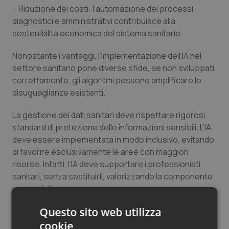
– Riduzione dei costi: l’automazione dei processi
Salute orale & impianti
diagnostici e amministrativi contribuisce alla
sostenibilità economica del sistema sanitario.
Sangue & coagulazione
Nonostante i vantaggi, l’implementazione dell’IA nel
Tiroide
settore sanitario pone diverse sfide, se non sviluppati
correttamente, gli algoritmi possono amplificare le
Tumore al seno
disuguaglianze esistenti.
La gestione dei dati sanitari deve rispettare rigorosi
Tumore ovarico
standard di protezione delle informazioni sensibili. L’IA
deve essere implementata in modo inclusivo, evitando
Tumori del Polmone & Testa Collo
di favorire esclusivamente le aree con maggiori
risorse. Infatti, l’IA deve supportare i professionisti
Tumori gastrointestinali
sanitari, senza sostituirli, valorizzando la componente
umana della cura.
Ulcera & Reflusso
Questo sito web utilizza
L’Intelligenza Artificiale rappresenta un’opportunità
straordinaria per migliorare l’accesso equo alle cure e
Vaccini
cookie