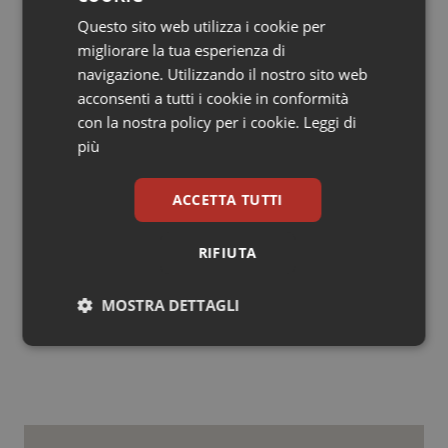
rendere il sistema sanitario più efficiente e sostenibile.
Questo sito web utilizza i cookie per
Tuttavia, per garantire che i benefici siano equamente
migliorare la tua esperienza di
distribuiti, è necessario un utilizzo etico e
navigazione. Utilizzando il nostro sito web
regolamentato. È tempo di investire nelle competenze
acconsenti a tutti i cookie in conformità
digitali dei professionisti e garantire ai cittadini un
con la nostra policy per i cookie.
Leggi di
sistema sanitario moderno, efficace e inclusivo.
più
Valeria Caso
ACCETTA TUTTI
Neurologa Vascolare
Ospedale Santa Maria della Misericordia, Perugia
RIFIUTA
17 Febbraio 2025
MOSTRA DETTAGLI
© Riproduzione riservata
Necessari
Statistici
Marketing