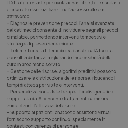
Valle D’Aosta
Oncodermatologia
L’IA ha il potenziale per rivoluzionare il settore sanitario
e ridurre le disuguaglianze nell’accesso alle cure
Veneto
Oncoematologia
attraverso:
– Diagnosi e prevenzione precoci: l’analisi avanzata
dei dati medici consente di individuare segnali precoci
Oncologia & Nutrizione
di malattie, permettendo interventi tempestivi e
strategie di prevenzione mirate.
Psoriasi & pelle
– Telemedicina: la telemedicina basata su IA facilita
consulti a distanza, migliorando l’accessibilità delle
Quotidiano Cardiologia
cure in aree meno servite.
– Gestione delle risorse: algoritmi predittivi possono
Quotidiano Chirurgia
ottimizzare la distribuzione delle risorse, riducendo i
tempi di attesa per visite e interventi.
Quotidiano Oncologia
– Personalizzazione delle terapie: l’analisi genetica
supportata da IA consente trattamenti su misura,
Quotidiano Pediatria
aumentando l’efficacia delle cure.
– Supporto ai pazienti: chatbot e assistenti virtuali
forniscono supporto continuo, specialmente in
Rene & patologie urogenitali
contesti con carenza di personale.