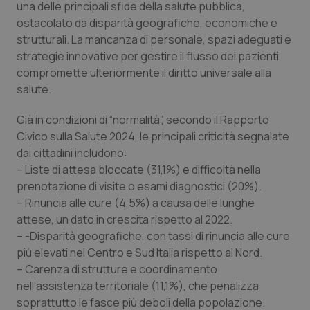
una delle principali sfide della salute pubblica,
Calabria
Asma & BPCO
ostacolato da disparità geografiche, economiche e
strutturali. La mancanza di personale, spazi adeguati e
Campania
Car-T
strategie innovative per gestire il flusso dei pazienti
compromette ulteriormente il diritto universale alla
Emilia-Romagna
Colesterolo & coronaropatie
salute.
Friuli Venezia Giulia
Dermatite Atopica
Già in condizioni di “normalità”, secondo il Rapporto
Civico sulla Salute 2024, le principali criticità segnalate
dai cittadini includono:
Lazio
Diabete & glucometri
– Liste di attesa bloccate (31,1%) e difficoltà nella
prenotazione di visite o esami diagnostici (20%).
Liguria
Disturbi dell’umore
– Rinuncia alle cure (4,5%) a causa delle lunghe
attese, un dato in crescita rispetto al 2022.
Lombardia
Dolore
– -Disparità geografiche, con tassi di rinuncia alle cure
più elevati nel Centro e Sud Italia rispetto al Nord.
Marche
Donna & Salute
– Carenza di strutture e coordinamento
nell’assistenza territoriale (11,1%), che penalizza
Molise
Epatiti
soprattutto le fasce più deboli della popolazione.