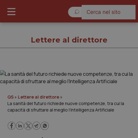
Domenica 9 Agosto 2026
Lettere al direttore
Lettere al direttore
Cronache
QS
»
Lettere al direttore
»
La sanità del futuro richiede nuove competenze, tra cui la
Governo e Parlamento
capacità di sfruttare al meglio l’Intelligenza Artificiale
Regioni e Asl
Lavoro e Professioni