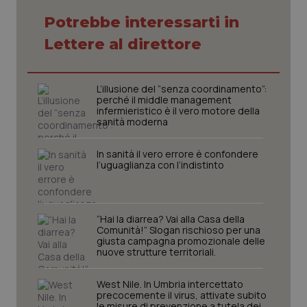
Potrebbe interessarti in
Necessari
Statistici
Marketing
Lettere al direttore
I cookie necessari contribuiscono a rendere fruibile il
sito web abilitandone funzionalità di base quali la
navigazione sulle pagine e l'accesso alle aree
protette del sito. Il sito web non è in grado di
L’illusione del “senza coordinamento”:
funzionare correttamente senza questi cookie.
perché il middle management
infermieristico è il vero motore della
Nome
Fornitore
/
Dominio
Scaden
sanità moderna
VISITOR_PRIVACY_METADATA
5 mesi
YouTube
settim
.youtube.com
In sanità il vero errore è confondere
l’uguaglianza con l’indistinto
“Hai la diarrea? Vai alla Casa della
Comunità!” Slogan rischioso per una
giusta campagna promozionale delle
nuove strutture territoriali.
West Nile. In Umbria intercettato
precocemente il virus, attivate subito
le misure di prevenzione a tutela dei