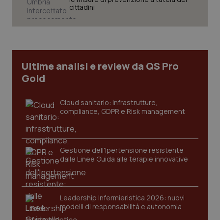
cittadini
CookieScriptConsent
5 mesi
CookieScript
settim
www.quotidianosanita.it
Ultime analisi e review da QS Pro
Gold
Cloud sanitario: infrastrutture,
compliance, GDPR e Risk management
Gestione dell'Ipertensione resistente:
dalle Linee Guida alle terapie innovative
tracking-sites-ironfish-
www.quotidianosanita.it
4
tracking-enable
settim
2 gior
Leadership Infermieristica 2026: nuovi
modelli di responsabilità e autonomia
tracking-sites-ironfish-
www.quotidianosanita.it
4