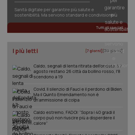
Sanità digitale per garantire più salute e
sostenibilità. Ma servono standard e condivisione
Tutti gli speciali
I più letti
PHPSESSID
Sessio
PHP.net
[7 giorni]
[30 giorni]
www.quotidianosanita.it
Caldo, segnali di lenta ritirata dell'ondata: il 7
agosto restano 26 città da bollino rosso, l'8
scendono a 19
Covid. Il silenzio di Fauci e il perdono di Biden.
Ma il Quinto Emendamento non è
un’ammissione di colpa
Caldo estremo, FADOI: “Sopra i 40 gradi il
corpo può non riuscire più a disperdere il
calore”