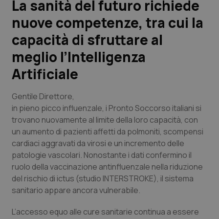
La sanità del futuro richiede
nuove competenze, tra cui la
Scienza e Farmaci
capacità di sfruttare al
Studi e Analisi
meglio l’Intelligenza
Artificiale
Lettere al direttore
Gentile Direttore,
Edizioni Regionali
in pieno picco influenzale, i Pronto Soccorso italiani si
trovano nuovamente al limite della loro capacità, con
QS Pro
un aumento di pazienti affetti da polmoniti, scompensi
cardiaci aggravati da virosi e un incremento delle
Professionisti Sanitari.AI
patologie vascolari. Nonostante i dati confermino il
ruolo della vaccinazione antinfluenzale nella riduzione
Abruzzo
QS Pro Gold
del rischio di ictus (studio INTERSTROKE), il sistema
sanitario appare ancora vulnerabile.
QS Club
Newsletter
Basilicata
Artrite & artrosi
L’accesso equo alle cure sanitarie continua a essere