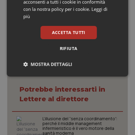
acconsenti a tutti i cookie in conformità
Mario Alparone
con la nostra policy per i cookie.
Leggi di
Già direttore generale di aziende sanitarie
più
ACCETTA TUTTI
14 Maggio 2025
© Riproduzione riservata
RIFIUTA
MOSTRA DETTAGLI
Necessari
Statistici
Marketing
Potrebbe interessarti in
Lettere al direttore
L’illusione del “senza coordinamento”:
Necessari
Statistici
Marketing
perché il middle management
infermieristico è il vero motore della
I cookie necessari contribuiscono a rendere fruibile il
sanità moderna