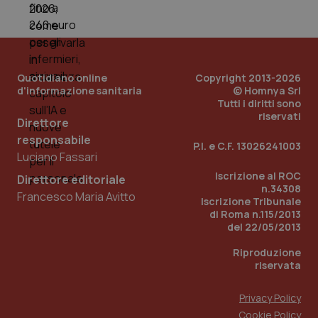
mes
Quotidiano online
Copyright 2013-2026
d'informazione sanitaria
© Homnya Srl
Tutti i diritti sono
riservati
Direttore
Fornitore
/
Nome
Scadenza
Descrizion
responsabile
Dominio
P.I. e C.F. 13026241003
Nome
Fornitore
/
Dominio
Scadenza
Des
Luciano Fassari
_ga_0VMQEQKQ1N
.quotidianosanita.it
1 anno 1
Questo
mese
cookie
VISITOR_INFO1_LIVE
5 mesi 4
Que
Google LLC
Iscrizione al ROC
Direttore editoriale
viene
settimane
imp
.youtube.com
n.34308
utilizzato
You
Francesco Maria Avitto
da Google
Iscrizione Tribunale
ten
Analytics
pre
di Roma n.115/2013
per
del
del 22/05/2013
mantener
vid
lo stato
inco
della
può
Riproduzione
sessione.
det
riservata
vis
web
uti
Privacy Policy
nuo
ver
Cookie Policy