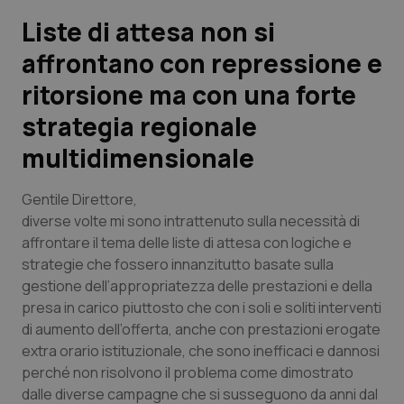
Liste di attesa non si
Scienza e Farmaci
affrontano con repressione e
ritorsione ma con una forte
Studi e Analisi
strategia regionale
Lettere al direttore
multidimensionale
Edizioni Regionali
Gentile Direttore,
diverse volte mi sono intrattenuto sulla necessità di
QS Pro
affrontare il tema delle liste di attesa con logiche e
strategie che fossero innanzitutto basate sulla
Professionisti Sanitari.AI
gestione dell’appropriatezza delle prestazioni e della
presa in carico piuttosto che con i soli e soliti interventi
Abruzzo
QS Pro Gold
di aumento dell’offerta, anche con prestazioni erogate
extra orario istituzionale, che sono inefficaci e dannosi
QS Club
Newsletter
Basilicata
Artrite & artrosi
perché non risolvono il problema come dimostrato
dalle diverse campagne che si susseguono da anni dal