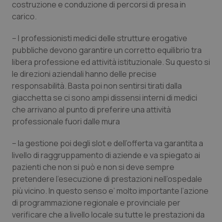
costruzione e conduzione di percorsi di presa in
carico.
Piemonte
HIV
– I professionisti medici delle strutture erogative
Provincia Autonoma di Bolzano
Infezioni & Febbre
pubbliche devono garantire un corretto equilibrio tra
libera professione ed attività istituzionale. Su questo si
Provincia Autonoma di Trento
Ipertensione & Scompenso
le direzioni aziendali hanno delle precise
responsabilità. Basta poi non sentirsi tirati dalla
Puglia
Malattie rare
giacchetta se ci sono ampi dissensi interni di medici
che arrivano al punto di preferire una attività
Sardegna
Malattia di Crohn & Rettocolite Ulcerosa
professionale fuori dalle mura
– la gestione poi degli slot e dell’offerta va garantita a
Sicilia
Neuroscienze & patologie neurodegenerative
livello di raggruppamento di aziende e va spiegato ai
pazienti che non si può e non si deve sempre
Toscana
Obesità
pretendere l’esecuzione di prestazioni nell’ospedale
più vicino. In questo senso e’ molto importante l’azione
Umbria
Oftalmologia
di programmazione regionale e provinciale per
verificare che a livello locale su tutte le prestazioni da