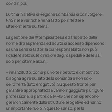
covid in poi.
Calabria
Asma & BPCO
L’ultima iniziativa di Regione Lombardia di coinvolgere i
Campania
Car-T
NAS nelle verifiche mi ha fatto poi riflettere
ulteriormente sul tema.
Emilia-Romagna
Colesterolo & coronaropatie
La gestione dei #tempidiattesa ed il rispetto delle
Friuli Venezia Giulia
Dermatite Atopica
norme di trasparenza ed equità di accesso dipendono
da una serie di fattori la cui responsabilità non può
ricadere solo sulle direzioni degli ospedali e delle asl:
Lazio
Diabete & glucometri
solo per citarne alcuni :
Liguria
Disturbi dell’umore
– innanzitutto, come più volte ripetuto e dimostrato
bisogna agire sul lato della domanda e non solo
Lombardia
Dolore
dell’offerta (lato erogativo). Su questo fronte per
garantire appropriatezza vanno ingaggiate più figure
Marche
Donna & Salute
professionali a partire dai MMG che non dipendono
gerarchicamente dalle strutture erogative ed hanno
Molise
Epatiti
un importante ruolo in questo senso, per la