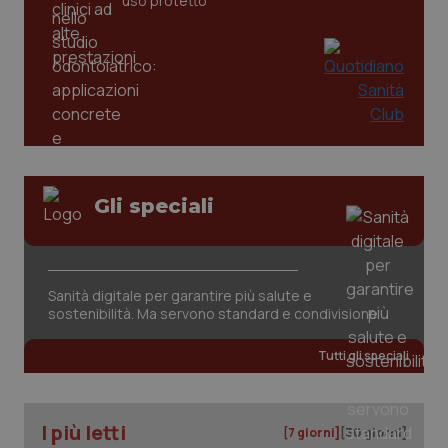
uso protetto
_ga
1 anno
Google LLC
mes
.quotidianosanita.it
Gli speciali
Sanità digitale per garantire più salute e
sostenibilità. Ma servono standard e condivisione
Tutti gli speciali
I più letti
[7 giorni]
[30 giorni]