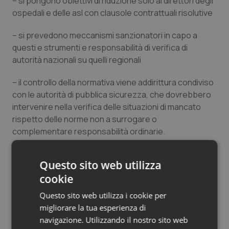
– si pongono obiettivi di riduzione solo ai direttori degli
Salute orale & impianti
ospedali e delle asl con clausole contrattuali risolutive
– si prevedono meccanismi sanzionatori in capo a
Sangue & coagulazione
questi e strumenti e responsabilità di verifica di
autorità nazionali su quelli regionali
Tiroide
– il controllo della normativa viene addirittura condiviso
Tumore al seno
con le autorità di pubblica sicurezza, che dovrebbero
intervenire nella verifica delle situazioni di mancato
Tumore ovarico
rispetto delle norme non a surrogare o
complementare responsabilità ordinarie.
Tumori del Polmone & Testa Collo
Mi dispiace non penso sia la strada giusta. Va
Questo sito web utilizza
compreso che il fenomeno delle liste di attesa non si
Tumori gastrointestinali
cookie
affronta con meccanismi di repressione e ritorsione
ma con un lavoro organizzativo a più livelli che
Questo sito web utilizza i cookie per
Ulcera & Reflusso
necessita di una forte strategia regionale
migliorare la tua esperienza di
multidimensionale.
navigazione. Utilizzando il nostro sito web
Vaccini