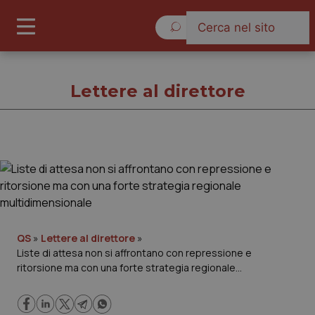
Sabato 8 Agosto 2026
Lettere al direttore
Lettere al direttore
Cronache
Governo e Parlamento
QS
»
Lettere al direttore
»
Liste di attesa non si affrontano con repressione e
ritorsione ma con una forte strategia regionale
Regioni e Asl
multidimensionale
Lavoro e Professioni