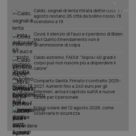
Caldo, segnali di lenta ritirata dell'ondata: il 7
agosto restano 26 città da bollino rosso, l'8
scendono a 19
PHPSESSID
Sessio
PHP.net
www.quotidianosanita.it
Covid. Il silenzio di Fauci e il perdono di Biden.
Ma il Quinto Emendamento non è
un’ammissione di colpa
Caldo estremo, FADOI: “Sopra i 40 gradi il
corpo può non riuscire più a disperdere il
calore”
Comparto Sanità. Firmato il contratto 2025-
2027. Aumenti fino a 240 euro per gli
infermieri, arriva il capitolo sull'IA e nuove
tutele per il personale
Eclissi solare del 12 agosto 2026, come
osservarla in sicurezza
_ga_KM60CM4NPH
.quotidianosanita.it
1 anno