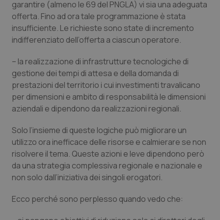
Valle D’Aosta
Oncodermatologia
garantire (almeno le 69 del PNGLA) vi sia una adeguata
offerta. Fino ad ora tale programmazione è stata
Veneto
Oncoematologia
insufficiente. Le richieste sono state di incremento
indifferenziato dell’offerta a ciascun operatore.
Oncologia & Nutrizione
– la realizzazione di infrastrutture tecnologiche di
gestione dei tempi di attesa e della domanda di
Psoriasi & pelle
prestazioni del territorio i cui investimenti travalicano
per dimensioni e ambito di responsabilità le dimensioni
Quotidiano Cardiologia
aziendali e dipendono da realizzazioni regionali.
Quotidiano Chirurgia
Solo l’insieme di queste logiche può migliorare un
utilizzo ora inefficace delle risorse e calmierare se non
risolvere il tema. Queste azioni e leve dipendono però
Quotidiano Oncologia
da una strategia complessiva regionale e nazionale e
non solo dall’iniziativa dei singoli erogatori.
Quotidiano Pediatria
Ecco perché sono perplesso quando vedo che:
Rene & patologie urogenitali