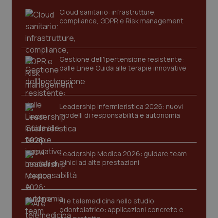
Cloud sanitario: infrastrutture,
compliance, GDPR e Risk management
Gestione dell'Ipertensione resistente:
dalle Linee Guida alle terapie innovative
Leadership Infermieristica 2026: nuovi
modelli di responsabilità e autonomia
tracking-sites-ironfish-
www.quotidianosanita.it
4
tracking-enable
settim
2 gior
Leadership Medica 2026: guidare team
clinici ad alte prestazioni
tracking-sites-ironfish-
www.quotidianosanita.it
4
session-id
settim
2 gior
AI e telemedicina nello studio
odontoiatrico: applicazioni concrete e