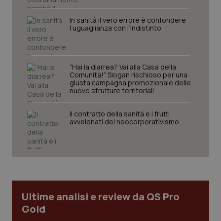
sito web abilitandone funzionalità di base quali la
navigazione sulle pagine e l'accesso alle aree
protette del sito. Il sito web non è in grado di
In sanità il vero errore è confondere
funzionare correttamente senza questi cookie.
l’uguaglianza con l’indistinto
Nome
Fornitore
/
Dominio
Scaden
VISITOR_PRIVACY_METADATA
5 mesi
YouTube
settim
.youtube.com
“Hai la diarrea? Vai alla Casa della
Comunità!” Slogan rischioso per una
giusta campagna promozionale delle
nuove strutture territoriali.
Il contratto della sanità e i frutti
avvelenati del neocorporativismo
Ultime analisi e review da QS Pro
Gold
CookieScriptConsent
5 mesi
CookieScript
settim
www.quotidianosanita.it