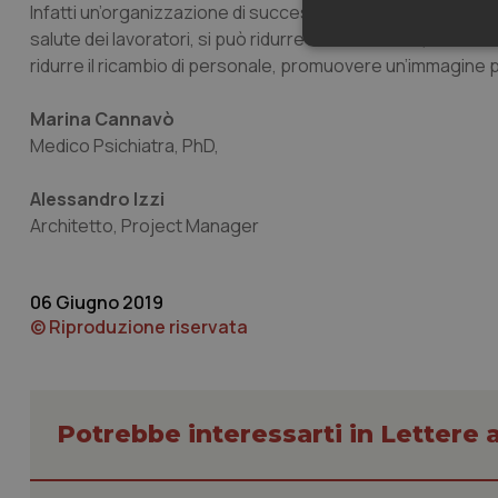
Infatti un’organizzazione di successo si basa su lavorator
salute dei lavoratori, si può ridurre l’assenteismo, aumenta
Neces
ridurre il ricambio di personale, promuovere un’immagine p
Marina Cannavò
Medico Psichiatra, PhD,
Alessandro Izzi
Architetto, Project Manager
I cookie necessari con
e l'accesso alle aree 
Nome
06 Giugno 2019
© Riproduzione riservata
VISITOR_PRIVACY_
Potrebbe interessarti in Lettere a
CookieScriptConse