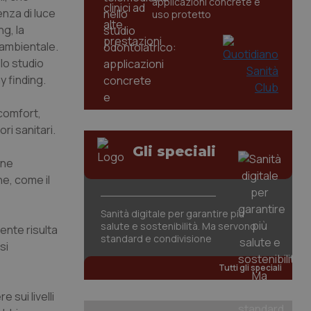
applicazioni concrete e
nza di luce
uso protetto
ng, la
-ambientale.
llo studio
y finding.
 comfort,
ri sanitari.
Gli speciali
ine
ne, come il
Sanità digitale per garantire più
salute e sostenibilità. Ma servono
iente risulta
standard e condivisione
si
Tutti gli speciali
 sui livelli