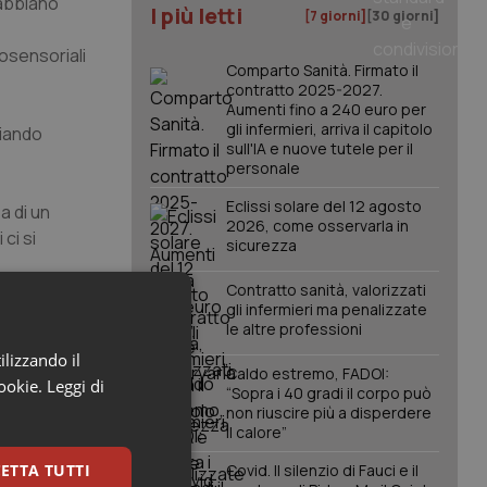
 abbiano
I più letti
[7 giorni]
[30 giorni]
osensoriali
Comparto Sanità. Firmato il
contratto 2025-2027.
Aumenti fino a 240 euro per
gli infermieri, arriva il capitolo
liando
sull'IA e nuove tutele per il
personale
Eclissi solare del 12 agosto
a di un
2026, come osservarla in
ci si
sicurezza
Contratto sanità, valorizzati
gli infermieri ma penalizzate
nali tra
le altre professioni
ulla psiche
ilizzando il
restazioni
Caldo estremo, FADOI:
cookie.
Leggi di
e della
“Sopra i 40 gradi il corpo può
non riuscire più a disperdere
le
il calore”
ETTA TUTTI
Covid. Il silenzio di Fauci e il