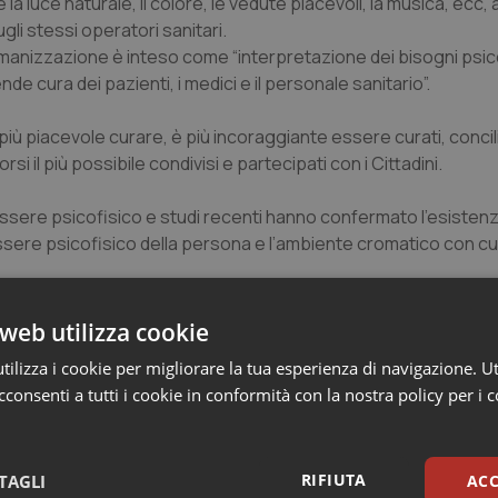
 la luce naturale, il colore, le vedute piacevoli, la musica, ecc,
sugli stessi operatori sanitari.
 Umanizzazione è inteso come “interpretazione dei bisogni psic
ende cura dei pazienti, i medici e il personale sanitario”.
è più piacevole curare, è più incoraggiante essere curati, conci
 il più possibile condivisi e partecipati con i Cittadini.
essere psicofisico e studi recenti hanno confermato l’esistenz
sere psicofisico della persona e l’ambiente cromatico con cui 
 la necessità di dover mettere in campo sinergie multiprofessio
web utilizza cookie
gli effetti dell’ambiente, della forma, dei colori e dell’arredo s
ilizza i cookie per migliorare la tua esperienza di navigazione. Ut
mbiente di lavoro, senza mai perdere di vista la qualità delle p
consenti a tutti i cookie in conformità con la nostra policy per i 
adini, oltrechè il miglioramento dell’operatività professionale 
tti sanitari che puntino al rispetto dei valori, dei bisogni e del
RIFIUTA
TAGLI
ACC