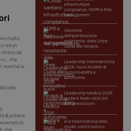
infrastrutture,
compliance, GDPR e Risk
management
ori
Gestione
dell'Ipertensione
meno molto
resistente: dalle Linee
co ed un
Guida alle terapie
innovative
o stress da
ecc., che
Leadership Infermieristica
i, nonché la
2026: nuovi modelli di
responsabilità e
autonomia
alizzate
Leadership Medica 2026:
guidare team clinici ad
alte prestazioni
y,
tà di potersi
AI e telemedicina nello
d esempio la
studio odontoiatrico:
i, che