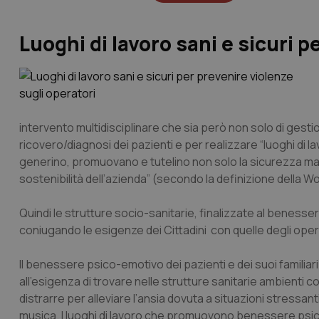
Luoghi di lavoro sani e sicuri 
intervento multidisciplinare che sia però non solo di gest
ricovero/diagnosi dei pazienti e per realizzare “luoghi di la
generino, promuovano e tutelino non solo la sicurezza ma anc
sostenibilità dell’azienda” (secondo la definizione della W
Quindi le strutture socio-sanitarie, finalizzate al benesse
coniugando le esigenze dei Cittadini con quelle degli opera
Il benessere psico-emotivo dei pazienti e dei suoi familiar
all’esigenza di trovare nelle strutture sanitarie ambienti co
distrarre per alleviare l’ansia dovuta a situazioni stressa
musica. I luoghi di lavoro che promuovono benessere psic