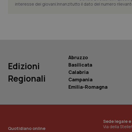
interesse dei giovani.Innanzitutto il dato del numero rilevante 
Nome
Nome
VISITOR_INFO1_LIV
_ga_0VMQEQKQ1N
__Secure-YNID
Abruzzo
Edizioni
Basilicata
Calabria
Regionali
YSC
Campania
Emilia-Romagna
__Secure-
ROLLOUT_TOKEN
tracking-sites-
ironfish-tracking-
named-enable
Sede legale e
Via della Stell
Quotidiano online