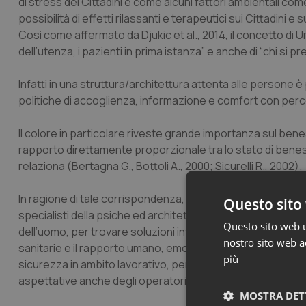
di stress dei Cittadini e come alcuni fattori ambientali come
possibilità di effetti rilassanti e terapeutici sui Cittadini e 
Così come affermato da Djukic et al., 2014, il concetto di
dell’utenza, i pazienti in prima istanza” e anche di “chi si pr
Infatti in una struttura/architettura attenta alle persone 
politiche di accoglienza, informazione e comfort con percorsi
Il colore in particolare riveste grande importanza sul ben
rapporto direttamente proporzionale tra lo stato di benes
relaziona (Bertagna G., Bottoli A., 2000; Sicurelli R., 2002).
In ragione di tale corrispondenza, si avverte ancora di più
Questo sito 
specialisti della psiche ed architetti e ingegneri, esperti de
Questo sito web ut
dell’uomo, per trovare soluzioni integrate e pratiche nell’a
nostro sito web ac
sanitarie e il rapporto umano, emotivo e psichico con i Citt
più
sicurezza in ambito lavorativo, per la realizzazione di proge
aspettative anche degli operatori sanitari.
MOSTRA DET