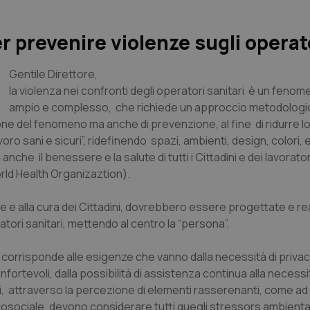
per prevenire violenze sugli operat
Gentile Direttore
,
la violenza nei confronti degli operatori sanitari è un feno
ampio e complesso, che richiede un approccio metodologi
ione del fenomeno ma anche di prevenzione, al fine di ridurre l
voro sani e sicuri”, ridefinendo spazi, ambienti, design, colori, 
he il benessere e la salute di tutti i Cittadini e dei lavorator
orld Health Organizaztion).
re e alla cura dei Cittadini, dovrebbero essere progettate e re
tori sanitari, mettendo al centro la “persona”.
i corrisponde alle esigenze che vanno dalla necessità di privac
nfortevoli, dalla possibilità di assistenza continua alla necessi
nti, attraverso la percezione di elementi rasserenanti, come a
osociale, devono considerare tutti quegli stressors ambiental