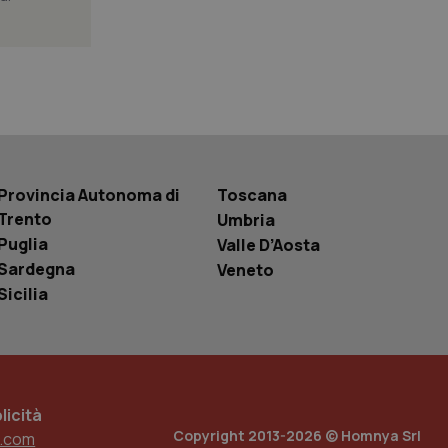
 tenere traccia
i Youtube incorporati
tics per mantenere
tore del sito web sta
ell'interfaccia di
 tenere traccia
i Youtube incorporati
Provincia Autonoma di
Toscana
tore del sito web sta
ell'interfaccia di
Trento
Umbria
Puglia
Valle D’Aosta
 tenere traccia
Sardegna
Veneto
Sicilia
r la gestione
one dell’esperienza
e per abilitare il
loggato con identity
icità
Copyright 2013-2026 © Homnya Srl
.com