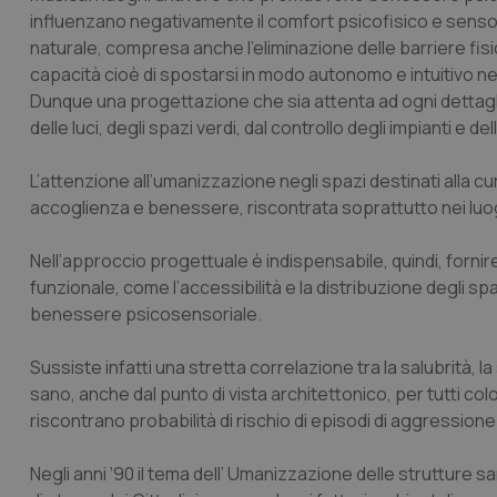
influenzano negativamente il comfort psicofisico e sensor
naturale, compresa anche l’eliminazione delle barriere fisich
capacità cioè di spostarsi in modo autonomo e intuitivo n
Dunque una progettazione che sia attenta ad ogni dettaglio, 
delle luci, degli spazi verdi, dal controllo degli impianti e 
L’attenzione all’umanizzazione negli spazi destinati alla c
accoglienza e benessere, riscontrata soprattutto nei luoghi
Nell’approccio progettuale è indispensabile, quindi, forn
funzionale, come l’accessibilità e la distribuzione degli s
benessere psicosensoriale.
Sussiste infatti una stretta correlazione tra la salubrità, l
sano, anche dal punto di vista architettonico, per tutti colo
riscontrano probabilità di rischio di episodi di aggressione 
Negli anni ‘90 il tema dell’ Umanizzazione delle strutture s