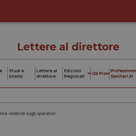
Lettere al direttore
e
Studi e
Lettere al
Edizioni
Professionis
QS Pro
Analisi
direttore
Regionali
Sanitari.AI
enire violenze sugli operatori