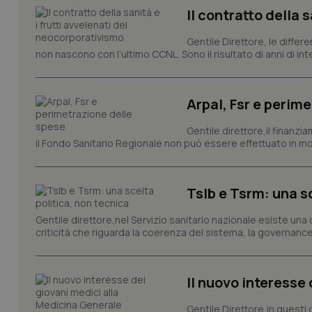
Il contratto della 
tracking-sites-ironf
tracking-enable
Gentile Direttore, le differ
non nascono con l’ultimo CCNL. Sono il risultato di anni di interv
tracking-sites-ironf
session-id
Arpal, Fsr e perim
_ga
Gentile direttore,il finanz
il Fondo Sanitario Regionale non può essere effettuato in mod
Tslb e Tsrm: una s
PHPSESSID
Gentile direttore,nel Servizio sanitario nazionale esiste una
criticità che riguarda la coerenza del sistema, la governance 
Il nuovo interesse
_ga_KM60CM4NPH
Gentile Direttore,in questi