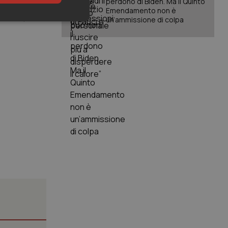
perdono di Biden. Ma il Quinto
enessere e la
Emendamento non è
unzioni,
un’ammissione di colpa
keting
igazione sulle pagine
kie.
er memorizzare le
utente per la loro
 dati sul consenso
itiche e
tendo che le loro
ssioni future.
l servizio Cookie-
erenze di consenso
sario che il banner
funzioni