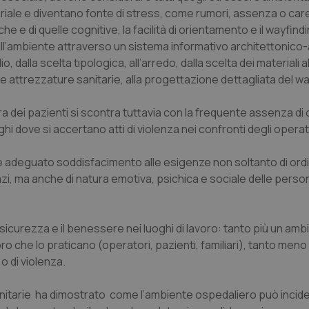
iale e diventano fonte di stress, come rumori, assenza o care
e e di quelle cognitive, la facilità di orientamento e il wayfindi
ell’ambiente attraverso un sistema informativo architettonico
dalla scelta tipologica, all’arredo, dalla scelta dei materiali a
delle attrezzature sanitarie, alla progettazione dettagliata del wa
ura dei pazienti si scontra tuttavia con la frequente assenza di
 dove si accertano atti di violenza nei confronti degli operato
ire adeguato soddisfacimento alle esigenze non soltanto di ord
pazi, ma anche di natura emotiva, psichica e sociale delle perso
a sicurezza e il benessere nei luoghi di lavoro: tanto più un amb
ro che lo praticano (operatori, pazienti, familiari), tanto meno 
o di violenza.
anitarie ha dimostrato come l’ambiente ospedaliero può incidere