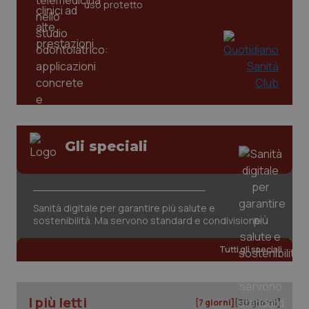
settim
www.quotidianosanita.it
uso protetto
Gli speciali
tracking-sites-ironfish-
www.quotidianosanita.it
4
tracking-enable
settim
2 gior
Sanità digitale per garantire più salute e
sostenibilità. Ma servono standard e condivisione
tracking-sites-ironfish-
www.quotidianosanita.it
4
Tutti gli speciali
session-id
settim
2 gior
I più letti
[7 giorni]
[30 giorni]