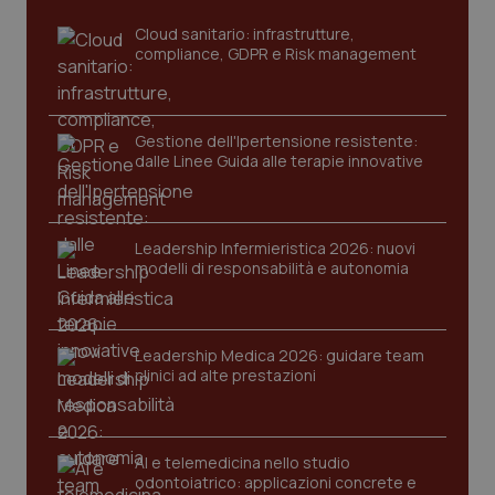
sito web abilitandone funzionalità di base quali la
navigazione sulle pagine e l'accesso alle aree
Cloud sanitario: infrastrutture,
protette del sito. Il sito web non è in grado di
compliance, GDPR e Risk management
funzionare correttamente senza questi cookie.
Nome
Fornitore
/
Dominio
Scaden
VISITOR_PRIVACY_METADATA
5 mesi
YouTube
settim
Gestione dell'Ipertensione resistente:
.youtube.com
dalle Linee Guida alle terapie innovative
Leadership Infermieristica 2026: nuovi
modelli di responsabilità e autonomia
Leadership Medica 2026: guidare team
clinici ad alte prestazioni
AI e telemedicina nello studio
CookieScriptConsent
5 mesi
odontoiatrico: applicazioni concrete e
CookieScript