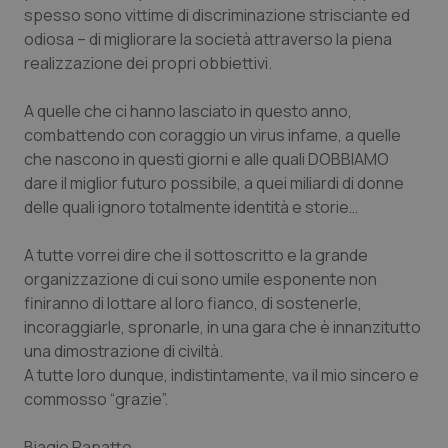
spesso sono vittime di discriminazione strisciante ed
Piemonte
HIV
odiosa – di migliorare la società attraverso la piena
realizzazione dei propri obbiettivi.
Provincia Autonoma di Bolzano
Infezioni & Febbre
A quelle che ci hanno lasciato in questo anno,
combattendo con coraggio un virus infame, a quelle
Provincia Autonoma di Trento
Ipertensione & Scompenso
che nascono in questi giorni e alle quali DOBBIAMO
dare il miglior futuro possibile, a quei miliardi di donne
Puglia
Malattie rare
delle quali ignoro totalmente identità e storie…
Sardegna
Malattia di Crohn & Rettocolite Ulcerosa
A tutte vorrei dire che il sottoscritto e la grande
organizzazione di cui sono umile esponente non
Sicilia
Neuroscienze & patologie neurodegenerative
finiranno di lottare al loro fianco, di sostenerle,
incoraggiarle, spronarle, in una gara che è innanzitutto
Toscana
Obesità
una dimostrazione di civiltà.
A tutte loro dunque, indistintamente, va il mio sincero e
Umbria
Oftalmologia
commosso “grazie”.
Biagio Papatto