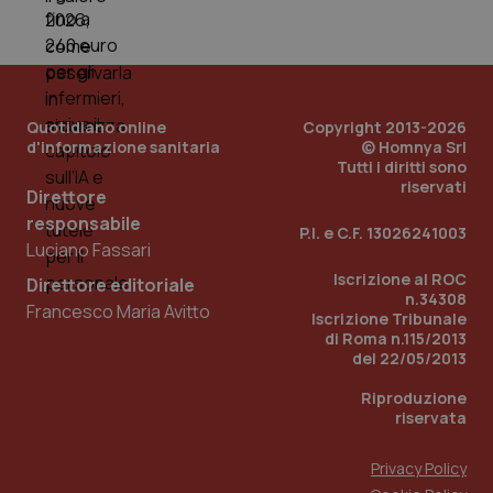
PHPSESSID
Sessio
PHP.net
www.quotidianosanita.it
Quotidiano online
Copyright 2013-2026
d'informazione sanitaria
© Homnya Srl
Tutti i diritti sono
riservati
Direttore
responsabile
P.I. e C.F. 13026241003
Luciano Fassari
Iscrizione al ROC
Direttore editoriale
n.34308
Francesco Maria Avitto
Iscrizione Tribunale
di Roma n.115/2013
del 22/05/2013
Riproduzione
riservata
Privacy Policy
_ga_KM60CM4NPH
.quotidianosanita.it
1 anno