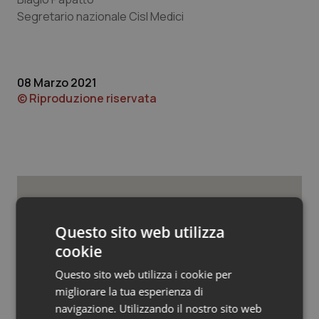
Valle D’Aosta
Oncodermatologia
Segretario nazionale Cisl Medici
Veneto
Oncoematologia
Oncologia & Nutrizione
08 Marzo 2021
© Riproduzione riservata
Psoriasi & pelle
Quotidiano Cardiologia
Quotidiano Chirurgia
Potrebbe interessarti in
Quotidiano Oncologia
Questo sito web utilizza
Lettere al direttore
cookie
Quotidiano Pediatria
Questo sito web utilizza i cookie per
“Hai la diarrea? Vai alla Casa della
migliorare la tua esperienza di
Comunità!” Slogan rischioso per una
Rene & patologie urogenitali
giusta campagna promozionale delle
navigazione. Utilizzando il nostro sito web
nuove strutture territoriali.