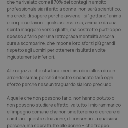
che ha rivelato come il 70% dei contagi in ambito
Calabria
Asma & BPCO
professionale sia riferito a donne; non sarà scientifico,
ma credo di sapere perché avviene : si “gettano” anima
Campania
Car-T
e corpo nel lavoro, qualsiasi esso sia, animate da una
spinta maggiore verso gli altri, ma costrette purtroppo
Emilia-Romagna
Colesterolo & coronaropatie
spesso a farlo per una retrograda mentalità ancora
dura a scomparire, che impone loro sforzi più grandi
Friuli Venezia Giulia
Dermatite Atopica
rispetto agli uomini per ottenere risultati a volte
ingiustamente inferiori.
Lazio
Diabete & glucometri
Alle ragazze che studiano medicina dico allora di non
arrendersi mai, perché il nostro sindacato farà ogni
Liguria
Disturbi dell’umore
sforzo perché nessun traguardo sia loro precluso.
Lombardia
Dolore
A quelle che non possono farlo, non hanno potuto o
non possono studiare affatto, va tutto il mio rammarico
Marche
Donna & Salute
e l’impegno comune che non smetteremo di cercare di
cambiare questa situazione, di consentire a qualsiasi
Molise
Epatiti
persona, ma soprattutto alle donne – che troppo