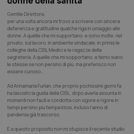
donne della sanità
Scienza e Farmaci
Gentile Direttore,
per una volta ancora mi trovo a scrivere con sincera
deferenza e gratitudine qualche riga in omaggio alle
Studi e Analisi
donne. A quelle che mi supportano, e sono molte, nel
privato, sul lavoro, in ambiente sindacale, in primis le
Lettere al direttore
colleghe della CISL Medici e le ragazze della
segreteria. A quelle che mi sopportano, e temo siano
Edizioni Regionali
le stesse se non persino di più, ma preferisco non
essere curioso…
QS Pro
Ad Annamaria Furlan, che proprio pochissimi giorni fa
Professionisti Sanitari.AI
ha lasciato la guida della CISL, dopo averla assunta in
momenti non facili e condotta con vigore e rigore in
Abruzzo
QS Pro Gold
tempi persino più tempestosi, incluso l’anno di
pandemia già trascorso.
QS Club
Newsletter
Basilicata
Artrite & artrosi
E a questo proposito non mi stupisce il recente studio