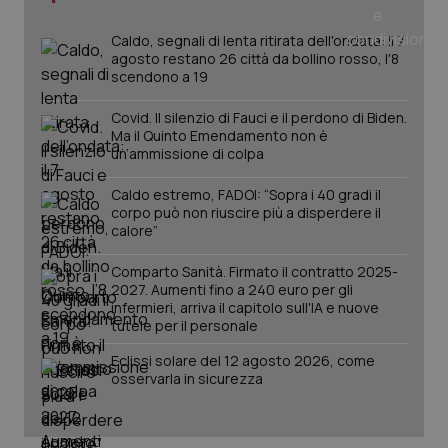
_ga
1 anno
Google LLC
mes
.quotidianosanita.it
Caldo, segnali di lenta ritirata dell'ondata: il 7
agosto restano 26 città da bollino rosso, l'8
scendono a 19
Covid. Il silenzio di Fauci e il perdono di Biden.
Ma il Quinto Emendamento non è
un’ammissione di colpa
Caldo estremo, FADOI: “Sopra i 40 gradi il
corpo può non riuscire più a disperdere il
calore”
Comparto Sanità. Firmato il contratto 2025-
2027. Aumenti fino a 240 euro per gli
infermieri, arriva il capitolo sull'IA e nuove
tutele per il personale
Eclissi solare del 12 agosto 2026, come
osservarla in sicurezza