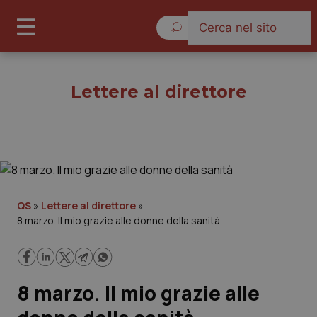
Sabato 8 Agosto 2026
Lettere al direttore
Lettere al direttore
Cronache
QS
»
Lettere al direttore
»
8 marzo. Il mio grazie alle donne della sanità
Governo e Parlamento
Regioni e Asl
8 marzo. Il mio grazie alle
Lavoro e Professioni