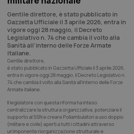
militare nazionale
Gentile direttore
, è stato pubblicato in
Scienza e Farmaci
Gazzetta Ufficiale il 3 aprile 2026, entra in
vigore oggi 28 maggio, il Decreto
Studi e Analisi
Legislativo n. 74 che cambia il volto alla
Sanità all’interno delle Forze Armate
Lettere al direttore
italiane.
Edizioni Regionali
Gentile direttore
,
è stato pubblicato in Gazzetta Ufficiale il 3 aprile 2026,
entra in vigore oggi 28 maggio, il Decreto Legislativo n.
QS Pro
74 che cambia il volto alla Sanità all’interno delle Forze
Armate italiane.
Professionisti Sanitari.AI
Il legislatore con questa riforma ha inteso
Abruzzo
QS Pro Gold
centralizzare la struttura organizzativa, potenziare il
supporto al SSN e creare Poliambulatori a uso doppio
QS Club
Newsletter
Basilicata
Artrite & artrosi
(militare e civile) aperti a tutti i cittadini attraverso
un’imponente riorganizzazione strutturale e