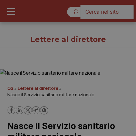
Domenica 9 Agosto 2026
Lettere al direttore
Lettere al direttore
Cronache
QS
»
Lettere al direttore
»
Nasce il Servizio sanitario militare nazionale
Governo e Parlamento
Regioni e Asl
Nasce il Servizio sanitario
Lavoro e Professioni