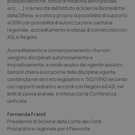
polispecialistiche, istituti di medicina aerospaziale,
protette del sito. Il sito web non è in grado di
funzionare correttamente senza questi cookie.
ecc…….) o la nascita dell’Istituto di Scienze Biomediche
della Difesa, si colloca proprio la possibilità di supporto
Nome
Fornitore
/
Dominio
Scaden
al SSN con possibilità di autorizzazione sanitaria
VISITOR_PRIVACY_METADATA
5 mesi
YouTube
settim
.youtube.com
regionale, accreditamento e stipula di convenzioni con
ASL e Regioni.
Accreditamento e convenzionamento che non
vengono disciplinati autonomamente e
innovativamente, in modo avulso dal vigente assetto,
bensì in chiara evocazione della disciplina vigente
contenuta nel decreto legislativo n. 502/1992 secondo
cui i rapporti vedranno accordi con Regioni ed ASL nei
limiti di spesa erariale, in intesa con la Conferenza
unificata.
Fernanda Fraioli
Presidente di Sezione della Corte dei Conti
CookieScriptConsent
5 mesi
CookieScript
settim
www.quotidianosanita.it
Procuratore regionale per il Piemonte