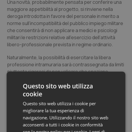
Una novità, probabilmente pensata per conferire una
maggiore appetibilità al progetto, si rinviene nella
deroga introdotta in favore del personale in merito a
norme sull’incompatibilità del pubblico impiego militare
che consentirà di non applicare a medici e psicologi
militari le restrizioni relative all’esercizio dell’attività
libero-professionale prevista in regime ordinario.
Naturalmente, la possibilità di esercitare la libera
professione intramuraria sarà contrassegnata da limiti
piuttosto rigorosi da non valicare che spaziano
dall’operare fuori degli orari di servizio, all’assenza di
Questo sito web utilizza
conflitto di interessi, passando per la tracciabilità dei
pagamenti, l’assenza di utilizzo improprio delle
cookie
strutture e il monitoraggio dei tempi di attesa.
Questo sito web utilizza i cookie per
migliorare la tua esperienza di
Assolutamente vietate le consulenze con
navigazione. Utilizzando il nostro sito web
l’Amministrazione della Difesa, le attività finalizzate a
acconsenti a tutti i cookie in conformità
favorire concorsi e le certificazioni incompatibili con il
con la nostra policy per i cookie.
Leggi di