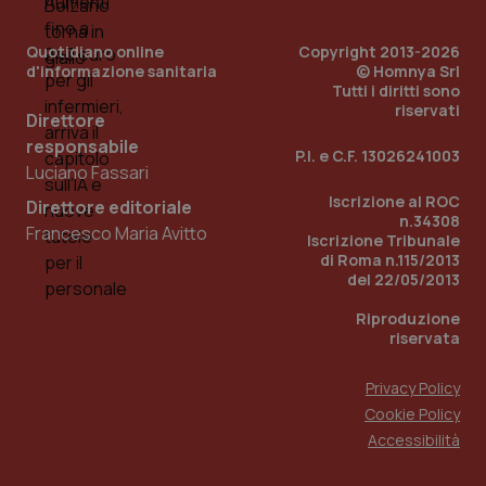
per
del
ute
Quotidiano online
Copyright 2013-2026
tracking-sites-
www.quotidianosanita.it
4
Que
d'informazione sanitaria
© Homnya Srl
ironfish-tracking-
settimane
imp
Tutti i diritti sono
named-enable
2 giorni
dal
riservati
per 
Direttore
sis
sol
responsabile
P.I. e C.F. 13026241003
ute
Luciano Fassari
ide
Wel
Iscrizione al ROC
Direttore editoriale
n.34308
Francesco Maria Avitto
Iscrizione Tribunale
di Roma n.115/2013
del 22/05/2013
Riproduzione
riservata
Privacy Policy
Cookie Policy
Accessibilità