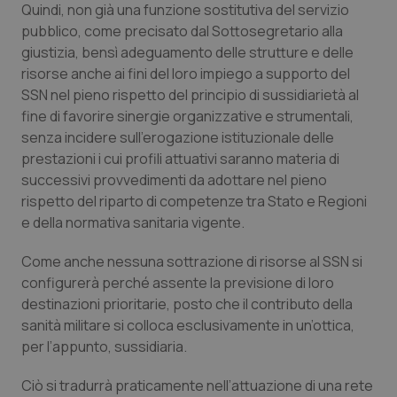
Valle D’Aosta
Oncodermatologia
Quindi, non già una funzione sostitutiva del servizio
pubblico, come precisato dal Sottosegretario alla
Veneto
Oncoematologia
giustizia, bensì adeguamento delle strutture e delle
risorse anche ai fini del loro impiego a supporto del
Oncologia & Nutrizione
SSN nel pieno rispetto del principio di sussidiarietà al
fine di favorire sinergie organizzative e strumentali,
senza incidere sull’erogazione istituzionale delle
Psoriasi & pelle
prestazioni i cui profili attuativi saranno materia di
successivi provvedimenti da adottare nel pieno
Quotidiano Cardiologia
rispetto del riparto di competenze tra Stato e Regioni
e della normativa sanitaria vigente.
Quotidiano Chirurgia
Come anche nessuna sottrazione di risorse al SSN si
Quotidiano Oncologia
configurerà perché assente la previsione di loro
destinazioni prioritarie, posto che il contributo della
Quotidiano Pediatria
sanità militare si colloca esclusivamente in un’ottica,
per l’appunto, sussidiaria.
Rene & patologie urogenitali
Ciò si tradurrà praticamente nell’attuazione di una rete