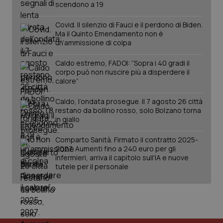
scendono a 19
__Secure-YNID
.youtube.com
5 mesi 4
Que
settimane
imp
You
Covid. Il silenzio di Fauci e il perdono di Biden.
ten
Ma il Quinto Emendamento non è
pre
un’ammissione di colpa
del
vid
inco
Caldo estremo, FADOI: “Sopra i 40 gradi il
può
det
corpo può non riuscire più a disperdere il
vis
calore”
web
uti
nuo
Caldo, l’ondata prosegue. Il 7 agosto 26 città
ver
restano da bollino rosso, solo Bolzano torna
dell
in giallo
You
YSC
Sessione
Que
Google LLC
Comparto Sanità. Firmato il contratto 2025-
imp
.youtube.com
You
2027. Aumenti fino a 240 euro per gli
ten
infermieri, arriva il capitolo sull'IA e nuove
vis
tutele per il personale
vid
__Secure-
.youtube.com
5 mesi 4
Que
ROLLOUT_TOKEN
settimane
imp
You
ges
del
e d