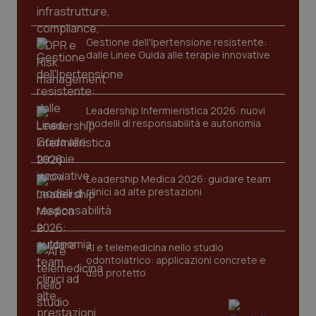
PHPSESSID
Sessio
PHP.net
www.quotidianosanita.it
Gestione dell'Ipertensione resistente:
dalle Linee Guida alle terapie innovative
Leadership Infermieristica 2026: nuovi
modelli di responsabilità e autonomia
Leadership Medica 2026: guidare team
clinici ad alte prestazioni
AI e telemedicina nello studio
odontoiatrico: applicazioni concrete e
uso protetto
_ga_KM60CM4NPH
.quotidianosanita.it
1 anno
mes