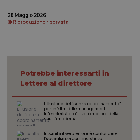
28 Maggio 2026
© Riproduzione riservata
tracking-sites-ironfish-
www.quotidianosanita.it
4
tracking-enable
settim
Potrebbe interessarti in
2 gior
Lettere al direttore
tracking-sites-ironfish-
www.quotidianosanita.it
4
L’illusione del “senza coordinamento”:
session-id
settim
perché il middle management
2 gior
infermieristico è il vero motore della
sanità moderna
In sanità il vero errore è confondere
_ga
1 anno
Google LLC
l’uguaglianza con l’indistinto
mes
.quotidianosanita.it