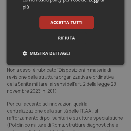
ruolo militare.
più
Il titolo ufficiale del decreto legislativo, comunque, lo
giustifica in quanto non si pone come una semplice
ACCETTA TUTTI
riorganizzazione burocratica, ma interviene
direttamente sul codice dell’ordinamento militare
RIFIUTA
ridefinendone struttura, funzioni, organizzazione,
reclutamento e formazione, all’interno del quale trova
MOSTRA DETTAGLI
albergo il nuovo rapporto con il SSN.
Necessari
Statistici
Marketing
Non a caso, è rubricato “
Disposizioni in materia di
revisione della struttura organizzativa e ordinativa
della Sanità militare, ai sensi dell’art. 2 della legge 28
novembre 2023, n. 201
”.
Per cui, accanto ad innovazioni quali la
Necessari
Statistici
Marketing
centralizzazione della sanità delle FF.AA., al
rafforzamento di poli sanitari e strutture specialistiche
I cookie necessari contribuiscono a rendere fruibile il
sito web abilitandone funzionalità di base quali la
(Policlinico militare di Roma, strutture diagnostiche e
navigazione sulle pagine e l'accesso alle aree