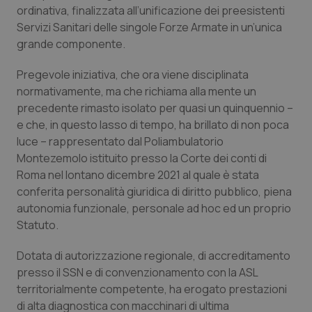
Calabria
Asma & BPCO
ordinativa, finalizzata all’unificazione dei preesistenti
Servizi Sanitari delle singole Forze Armate in un’unica
grande componente.
Campania
Car-T
Pregevole iniziativa, che ora viene disciplinata
Emilia-Romagna
Colesterolo & coronaropatie
normativamente, ma che richiama alla mente un
precedente rimasto isolato per quasi un quinquennio –
Friuli Venezia Giulia
Dermatite Atopica
e che, in questo lasso di tempo, ha brillato di non poca
luce – rappresentato dal Poliambulatorio
Lazio
Diabete & glucometri
Montezemolo istituito presso la Corte dei conti di
Roma nel lontano dicembre 2021 al quale è stata
Liguria
Disturbi dell’umore
conferita personalità giuridica di diritto pubblico, piena
autonomia funzionale, personale ad hoc ed un proprio
Statuto.
Lombardia
Dolore
Dotata di autorizzazione regionale, di accreditamento
Marche
Donna & Salute
presso il SSN e di convenzionamento con la ASL
territorialmente competente, ha erogato prestazioni
Molise
Epatiti
di alta diagnostica con macchinari di ultima