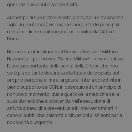
generazione all’intera collettività.
Piemonte
HIV
Archetipo di hub di riferimento per tutta la cittadinanza,
figlio di una (allora) visionaria sinergia tra le principali
Provincia Autonoma di Bolzano
Infezioni & Febbre
realtà mediche sanitarie, militari e civili della Città di
Roma.
Provincia Autonoma di Trento
Ipertensione & Scompenso
Nasce ora, ufficialmente, il Servizio Sanitario Militare
Puglia
Malattie rare
Nazionale – per brevità “Sanità Militare” – che costituirà
l’ossatura portante della sanità della Difesa che non
Sardegna
Malattia di Crohn & Rettocolite Ulcerosa
sarà più soltanto destinata alla tutela della salute del
proprio personale, ma allargato all’intera collettività in
Sicilia
Neuroscienze & patologie neurodegenerative
pieno supporto del SSN, in ossequio ad un principio di
non poco momento, quale quello della medicina della
sussidiarietà che si sostanzia nell’esecuzione di
Toscana
Obesità
attività di medicina preventiva e in interventi mirati in
caso di pubbliche calamità o situazioni di straordinaria
Umbria
Oftalmologia
necessità e urgenza.