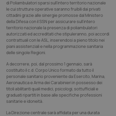
di Poliambulatori sparsi sull’intero territorio nazionale
Salute orale & impianti
le cui strutture operative saranno fruibili dai privati
cittadini grazie alle sinergie promosse dal Ministero
Sangue & coagulazione
della Difesa con il SSN per assicurare sull’intero
territorio nazionale la presenza di poliambulatori
Tiroide
autorizzati ed accreditati che stipuleranno, poi accordi
contrattuali con le ASL, inserendosi a pieno titolo nei
Tumore al seno
piani assistenziali e nella programmazione sanitaria
delle singole Regioni.
Tumore ovarico
A decorrere, poi, dal prossimo 1 gennaio, sarà
costituito il c.d. Corpo Unico formato da tutto il
Tumori del Polmone & Testa Collo
personale sanitario proveniente da Esercito, Marina,
Aeronautica e Arma dei Carabinieri in possesso dei
Tumori gastrointestinali
titoli abilitanti quali medici, psicologi, sottufficiali e
graduati ripartiti in base alle specifiche professioni
Ulcera & Reflusso
sanitarie e idoneità.
La Direzione centrale sarà affidata per una durata
Vaccini