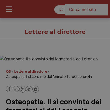
Venerdì 7 Agosto 2026
Lettere al direttore
Lettere al direttore
Cronache
QS
»
Lettere al direttore
»
Osteopatia. Il sì convinto dei formatori al ddl Lorenzin
Governo e Parlamento
Regioni e Asl
Osteopatia. Il sì convinto dei
Lavoro e Professioni