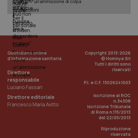
un’ammissione di colpa
Quotidiano online
Copyright 2013-2026
d'informazione sanitaria
© Homnya Srl
Tutti i diritti sono
riservati
Direttore
_ga_KM60CM4NPH
.quotidianosanita.it
1 anno
responsabile
mes
P.I. e C.F. 13026241003
Luciano Fassari
Iscrizione al ROC
Direttore editoriale
n.34308
Francesco Maria Avitto
Iscrizione Tribunale
di Roma n.115/2013
del 22/05/2013
Riproduzione
riservata
Fornitore
/
Nome
Scadenza
Descrizion