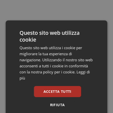
Salute orale & impianti
Sangue & coagulazione
Luigi Ciullo (Iemo)
Tiroide
Questo sito web utilizza
cookie
05 Ottobre 2017
Tumore al seno
Questo sito web utilizza i cookie per
© Riproduzione riservata
migliorare la tua esperienza di
Tumore ovarico
navigazione. Utilizzando il nostro sito web
acconsenti a tutti i cookie in conformità
Tumori del Polmone & Testa Collo
con la nostra policy per i cookie.
Leggi di
più
Tumori gastrointestinali
Potrebbe interessarti in
ACCETTA TUTTI
Ulcera & Reflusso
Lettere al direttore
RIFIUTA
Vaccini