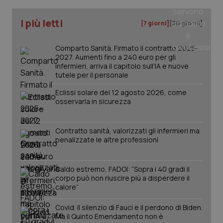
I più letti
[7 giorni]
[30 giorni]
Comparto Sanità. Firmato il contratto 2025-
2027. Aumenti fino a 240 euro per gli
infermieri, arriva il capitolo sull'IA e nuove
tutele per il personale
Eclissi solare del 12 agosto 2026, come
osservarla in sicurezza
Contratto sanità, valorizzati gli infermieri ma
penalizzate le altre professioni
PHPSESSID
Sessio
PHP.net
Caldo estremo, FADOI: “Sopra i 40 gradi il
www.quotidianosanita.it
corpo può non riuscire più a disperdere il
calore”
Covid. Il silenzio di Fauci e il perdono di Biden.
Ma il Quinto Emendamento non è