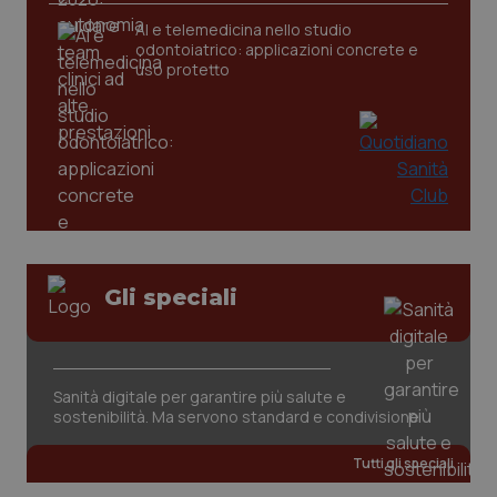
AI e telemedicina nello studio
odontoiatrico: applicazioni concrete e
tracking-sites-ironfish-
www.quotidianosanita.it
4
tracking-enable
settim
uso protetto
2 gior
tracking-sites-ironfish-
www.quotidianosanita.it
4
session-id
settim
2 gior
Gli speciali
_ga
1 anno
Google LLC
mes
.quotidianosanita.it
Sanità digitale per garantire più salute e
sostenibilità. Ma servono standard e condivisione
Tutti gli speciali