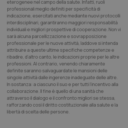
eterogenee nel campo della salute. Infatti, ruoli
Calabria
Asma & BPCO
professionali meglio definiti per specificità di
indicazione, esercitati anche mediante nuovi protocolli
Campania
Car-T
interdisciplinari, garantiranno maggiori responsabilità
individuali e migliori prospettive di cooperazione. Non vi
Emilia-Romagna
Colesterolo & coronaropatie
sarà alcuna parcellizzazione e sovrapposizione
professionale per le nuove attività, laddove si intenda
Friuli Venezia Giulia
Dermatite Atopica
attribuire a queste ultime specifiche competenze e
ribadire, d’altro canto, le indicazioni proprie per le altre
Lazio
Diabete & glucometri
professioni. Al contrario, venendo chiaramente
definite saranno salvaguardate le mansioni delle
singole attività dalle ingerenze inadeguate delle altre.
Liguria
Disturbi dell’umore
In sostanza: a ciascuno il suo e per tutti l’incentivo alla
collaborazione. Il fine è quello di una sanità che
Lombardia
Dolore
attraverso il dialogo e il confronto migliori se stessa,
rafforzando così il diritto costituzionale alla salute e la
Marche
Donna & Salute
libertà di scelta delle persone.
Molise
Epatiti