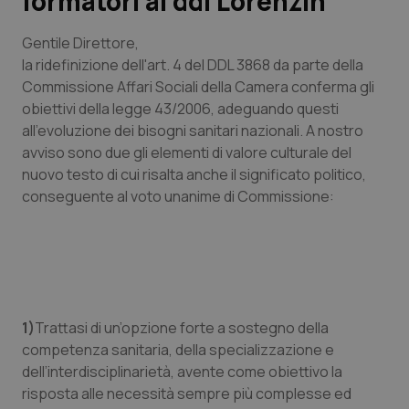
formatori al ddl Lorenzin
Scienza e Farmaci
Gentile Direttore
,
la ridefinizione dell'art. 4 del DDL 3868 da parte della
Commissione Affari Sociali della Camera conferma gli
Studi e Analisi
obiettivi della legge 43/2006, adeguando questi
all’evoluzione dei bisogni sanitari nazionali. A nostro
Lettere al direttore
avviso sono due gli elementi di valore culturale del
nuovo testo di cui risalta anche il significato politico,
Edizioni Regionali
conseguente al voto unanime di Commissione:
QS Pro
Professionisti Sanitari.AI
Abruzzo
QS Pro Gold
1)
Trattasi di un’opzione forte a sostegno della
competenza sanitaria, della specializzazione e
QS Club
Newsletter
dell’interdisciplinarietà, avente come obiettivo la
Basilicata
Artrite & artrosi
risposta alle necessità sempre più complesse ed