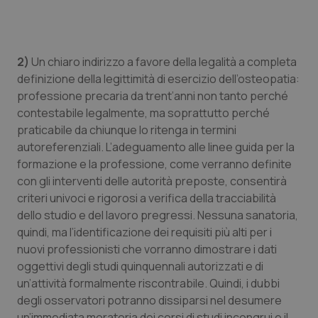
Piemonte
HIV
Provincia Autonoma di Bolzano
Infezioni & Febbre
2)
Un chiaro indirizzo a favore della legalità a completa
definizione della legittimità di esercizio dell’osteopatia:
professione precaria da trent’anni non tanto perché
Provincia Autonoma di Trento
Ipertensione & Scompenso
contestabile legalmente, ma soprattutto perché
praticabile da chiunque lo ritenga in termini
Puglia
Malattie rare
autoreferenziali. L’adeguamento alle linee guida per la
formazione e la professione, come verranno definite
Sardegna
Malattia di Crohn & Rettocolite Ulcerosa
con gli interventi delle autorità preposte, consentirà
criteri univoci e rigorosi a verifica della tracciabilità
Sicilia
Neuroscienze & patologie neurodegenerative
dello studio e del lavoro pregressi. Nessuna sanatoria,
quindi, ma l’identificazione dei requisiti più alti per i
Toscana
Obesità
nuovi professionisti che vorranno dimostrare i dati
oggettivi degli studi quinquennali autorizzati e di
Umbria
Oftalmologia
un’attività formalmente riscontrabile. Quindi, i dubbi
degli osservatori potranno dissiparsi nel desumere
un’immediata moratoria dei corsi di studi incongrui e il