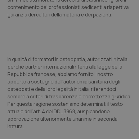
Valle D’Aosta
Oncodermatologia
contenimento dei professionisti sedicenti a rispettiva
garanzia dei cultori della materia e dei pazienti.
Veneto
Oncoematologia
Oncologia & Nutrizione
Psoriasi & pelle
In qualità di formatori in osteopatia, autorizzati in Italia
Quotidiano Cardiologia
perché partner internazionali riferiti alla legge della
Repubblica francese, abbiamo fornito il nostro
Quotidiano Chirurgia
apporto a sostegno dell’autonomia sanitaria degli
osteopati e della loro legalità in Italia, riferendoci
sempre a criteri di trasparenza e correttezza giuridica.
Quotidiano Oncologia
Per questa ragione sosteniamo determinati il testo
attuale dell’art. 4 del DDL 3868, auspicandone
Quotidiano Pediatria
approvazione ulteriormente unanime in seconda
lettura.
Rene & patologie urogenitali