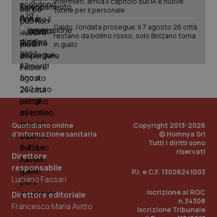
infermieri, arriva il capitolo sull'IA e nuove
tutele per il personale
Caldo, l’ondata prosegue. Il 7 agosto 26 città
_ga_KM60CM4NPH
.quotidianosanita.it
1 anno
restano da bollino rosso, solo Bolzano torna
mes
in giallo
Fornitore
/
Quotidiano online
Copyright 2013-2026
Nome
Scadenza
Descrizion
Dominio
d'informazione sanitaria
© Homnya Srl
Nome
Fornitore
/
Dominio
Scadenza
Des
Tutti i diritti sono
_ga_0VMQEQKQ1N
.quotidianosanita.it
1 anno 1
Questo
riservati
mese
cookie
VISITOR_INFO1_LIVE
5 mesi 4
Que
Google LLC
Direttore
viene
settimane
imp
.youtube.com
utilizzato
responsabile
You
P.I. e C.F. 13026241003
da Google
ten
Luciano Fassari
Analytics
pre
per
del
Iscrizione al ROC
mantener
Direttore editoriale
vid
lo stato
n.34308
inco
Francesco Maria Avitto
della
può
Iscrizione Tribunale
sessione.
det