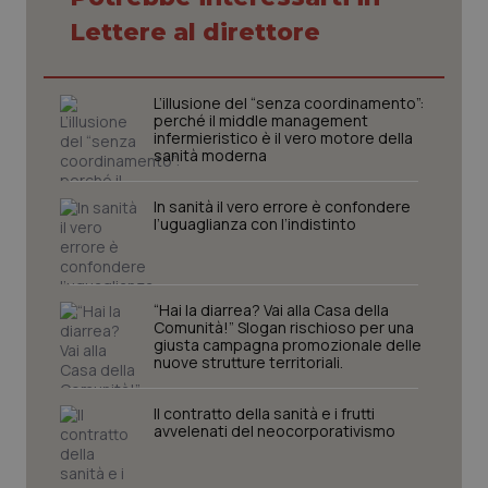
Necessari
Statistici
Marketing
Lettere al direttore
I cookie necessari contribuiscono a rendere fruibile il
sito web abilitandone funzionalità di base quali la
navigazione sulle pagine e l'accesso alle aree
L’illusione del “senza coordinamento”:
protette del sito. Il sito web non è in grado di
perché il middle management
funzionare correttamente senza questi cookie.
infermieristico è il vero motore della
sanità moderna
Nome
Fornitore
/
Dominio
Scaden
VISITOR_PRIVACY_METADATA
5 mesi
YouTube
In sanità il vero errore è confondere
settim
.youtube.com
l’uguaglianza con l’indistinto
“Hai la diarrea? Vai alla Casa della
Comunità!” Slogan rischioso per una
giusta campagna promozionale delle
nuove strutture territoriali.
Il contratto della sanità e i frutti
avvelenati del neocorporativismo