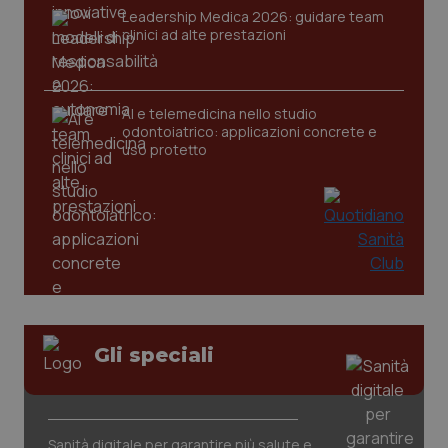
2 gior
Leadership Medica 2026: guidare team
clinici ad alte prestazioni
_ga
1 anno
Google LLC
mes
.quotidianosanita.it
AI e telemedicina nello studio
odontoiatrico: applicazioni concrete e
uso protetto
Gli speciali
Sanità digitale per garantire più salute e