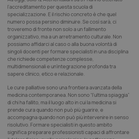
l’accreditamento per questa scuola di
Piemonte
HIV
specializzazione. E il rischio concreto è che quel
numero possa persino diminuire. Se così sarà, ci
Provincia Autonoma di Bolzano
Infezioni & Febbre
troveremo di fronte non solo a un fallimento
organizzativo, ma a un arretramento culturale. Non
Provincia Autonoma di Trento
Ipertensione & Scompenso
possiamo affidarci al caso o alla buona volontà di
singoli docenti per formare specialisti in una disciplina
che richiede competenze complesse,
Puglia
Malattie rare
multidimensionali e un’integrazione profonda tra
sapere clinico, etico e relazionale.
Sardegna
Malattia di Crohn & Rettocolite Ulcerosa
Le cure palliative sono una frontiera avanzata della
Sicilia
Neuroscienze & patologie neurodegenerative
medicina contemporanea. Non sono “l’ultima spiaggia”
di chi ha fallito, ma il luogo alto in cui la medicina si
Toscana
Obesità
prende cura quando non può più guarire, e
accompagna quando non può più intervenire in senso
Umbria
Oftalmologia
risolutivo. Formare specialisti in questo ambito
significa preparare professionisti capaci di affrontare