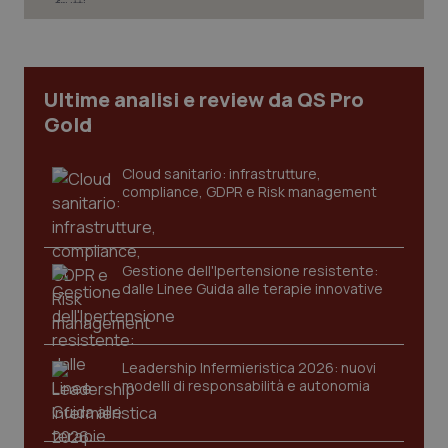
CookieScriptConsent
5 mesi
CookieScript
settim
www.quotidianosanita.it
Ultime analisi e review da QS Pro
Gold
Cloud sanitario: infrastrutture,
compliance, GDPR e Risk management
Gestione dell'Ipertensione resistente:
dalle Linee Guida alle terapie innovative
tracking-sites-ironfish-
www.quotidianosanita.it
4
tracking-enable
settim
2 gior
Leadership Infermieristica 2026: nuovi
modelli di responsabilità e autonomia
tracking-sites-ironfish-
www.quotidianosanita.it
4
session-id
settim