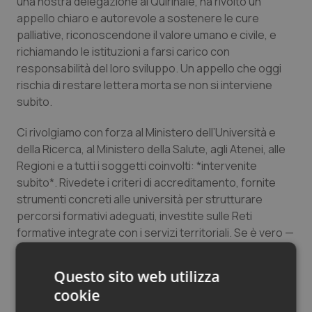
una nostra delegazione al Quirinale, ha rivolto un
Salute orale & impianti
appello chiaro e autorevole a sostenere le cure
palliative, riconoscendone il valore umano e civile, e
richiamando le istituzioni a farsi carico con
Sangue & coagulazione
responsabilità del loro sviluppo. Un appello che oggi
rischia di restare lettera morta se non si interviene
Tiroide
subito.
Tumore al seno
Ci rivolgiamo con forza al Ministero dell’Università e
della Ricerca, al Ministero della Salute, agli Atenei, alle
Tumore ovarico
Regioni e a tutti i soggetti coinvolti: *intervenite
subito*. Rivedete i criteri di accreditamento, fornite
Tumori del Polmone & Testa Collo
strumenti concreti alle università per strutturare
percorsi formativi adeguati, investite sulle Reti
formative integrate con i servizi territoriali. Se è vero —
Tumori gastrointestinali
com’è vero — che non si può curare senza formazione,
allora è tempo di decidere da che parte stare: dalla
Ulcera & Reflusso
Questo sito web utilizza
parte dei pazienti e del loro diritto alla cura, o dalla
cookie
parte della rinuncia.
Vaccini