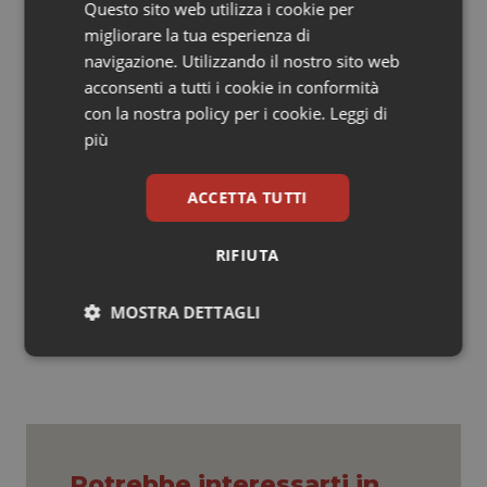
Questo sito web utilizza i cookie per
Perdere oggi le Scuole di Specializzazione in Medicina
migliorare la tua esperienza di
e Cure Palliative non sarebbe solo una sconfitta per i
navigazione. Utilizzando il nostro sito web
professionisti del settore. Sarebbe un arretramento
acconsenti a tutti i cookie in conformità
etico e civile per tutto il Paese. E sarebbe una ferita —
con la nostra policy per i cookie.
Leggi di
stavolta sì, incurabile — inferta proprio a chi ha più
più
bisogno di non essere lasciato solo.’’
ACCETTA TUTTI
Giorgio Trizzino
RIFIUTA
13 Maggio 2025
© Riproduzione riservata
MOSTRA DETTAGLI
Necessari
Statistici
Marketing
Potrebbe interessarti in