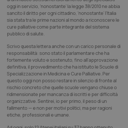
Calabria
Asma & BPCO
oggi in servizio, ‘nonostante’ la legge 38/2010 ne abbia
sancito il diritto per ogni cittadino, ‘nonostante’ l’Italia
Campania
Car-T
sia stata tra le prime nazioni al mondo a riconoscere le
cure palliative come parte integrante del sistema
pubblico di salute.
Emilia-Romagna
Colesterolo & coronaropatie
Scrivo questa lettera anche con un carico personale di
Friuli Venezia Giulia
Dermatite Atopica
responsabilità: sono stato il parlamentare che ha
fortemente voluto e sostenuto, fino all’approvazione
Lazio
Diabete & glucometri
definitiva, il provvedimento che ha istituito le Scuole di
Specializzazione in Medicina e Cure Palliative. Per
Liguria
Disturbi dell’umore
questo oggi non posso restare in silenzio di fronte al
rischio concreto che quelle scuole vengano chiuse o
Lombardia
Dolore
ridimensionate per mancanza di iscritti e per difficoltà
organizzative. Sentirei, io per primo, il peso di un
fallimento — e non per motivi politici, ma per ragioni
Marche
Donna & Salute
etiche, professionali e umane.
Molise
Epatiti
Ad oggi, solo 12 Atenei italiani su 37 hanno ottenuto