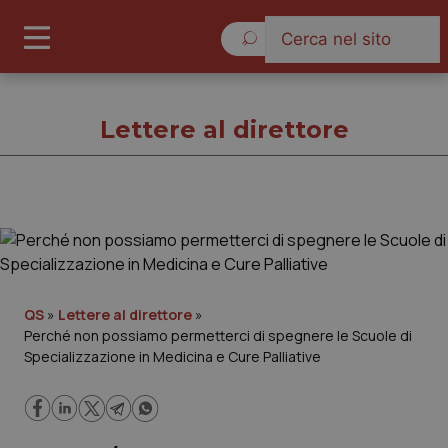
Sabato 8 Agosto 2026
Lettere al direttore
Lettere al direttore
Cronache
QS
»
Lettere al direttore
»
Perché non possiamo permetterci di spegnere le Scuole di
Governo e Parlamento
Specializzazione in Medicina e Cure Palliative
Regioni e Asl
Lavoro e Professioni