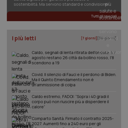
sostenibilità. Ma servono standard e condivisione
Tutti gli speciali
I più letti
[7 giorni]
[30 giorni]
PHPSESSID
Sessio
PHP.net
www.quotidianosanita.it
Caldo, segnali di lenta ritirata dell'ondata: il 7
agosto restano 26 città da bollino rosso, l'8
scendono a 19
Covid. Il silenzio di Fauci e il perdono di Biden.
Ma il Quinto Emendamento non è
un’ammissione di colpa
Caldo estremo, FADOI: “Sopra i 40 gradi il
corpo può non riuscire più a disperdere il
calore”
Comparto Sanità. Firmato il contratto 2025-
2027. Aumenti fino a 240 euro per gli