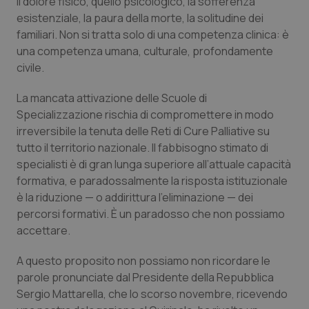
il dolore fisico, quello psicologico, la sofferenza
Valle D’Aosta
Oncodermatologia
esistenziale, la paura della morte, la solitudine dei
familiari. Non si tratta solo di una competenza clinica: è
Veneto
Oncoematologia
una competenza umana, culturale, profondamente
civile.
Oncologia & Nutrizione
La mancata attivazione delle Scuole di
Psoriasi & pelle
Specializzazione rischia di compromettere in modo
irreversibile la tenuta delle Reti di Cure Palliative su
Quotidiano Cardiologia
tutto il territorio nazionale. Il fabbisogno stimato di
specialisti è di gran lunga superiore all’attuale capacità
formativa, e paradossalmente la risposta istituzionale
Quotidiano Chirurgia
è la riduzione — o addirittura l’eliminazione — dei
percorsi formativi. È un paradosso che non possiamo
Quotidiano Oncologia
accettare.
Quotidiano Pediatria
A questo proposito non possiamo non ricordare le
parole pronunciate dal Presidente della Repubblica
Rene & patologie urogenitali
Sergio Mattarella, che lo scorso novembre, ricevendo