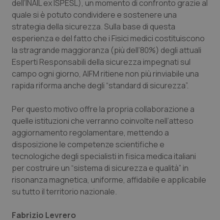
Valle D’Aosta
Oncodermatologia
dell’INAIL ex ISPESL), un momento di confronto grazie al
quale si è potuto condividere e sostenere una
strategia della sicurezza. Sulla base di questa
Veneto
Oncoematologia
esperienza e del fatto che i Fisici medici costituiscono
la stragrande maggioranza (più dell’80%) degli attuali
Oncologia & Nutrizione
Esperti Responsabili della sicurezza impegnati sul
campo ogni giorno, AIFM ritiene non più rinviabile una
Psoriasi & pelle
rapida riforma anche degli “standard di sicurezza”.
Quotidiano Cardiologia
Per questo motivo offre la propria collaborazione a
quelle istituzioni che verranno coinvolte nell’atteso
Quotidiano Chirurgia
aggiornamento regolamentare, mettendo a
disposizione le competenze scientifiche e
Quotidiano Oncologia
tecnologiche degli specialisti in fisica medica italiani
per costruire un “sistema di sicurezza e qualità” in
risonanza magnetica, uniforme, affidabile e applicabile
Quotidiano Pediatria
su tutto il territorio nazionale.
Rene & patologie urogenitali
Fabrizio Levrero