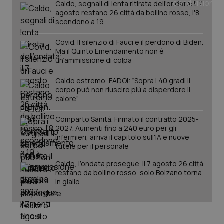
Caldo, segnali di lenta ritirata dell'ondata: il 7
agosto restano 26 città da bollino rosso, l'8
scendono a 19
Covid. Il silenzio di Fauci e il perdono di Biden.
Ma il Quinto Emendamento non è
un’ammissione di colpa
Caldo estremo, FADOI: “Sopra i 40 gradi il
corpo può non riuscire più a disperdere il
calore”
Comparto Sanità. Firmato il contratto 2025-
2027. Aumenti fino a 240 euro per gli
infermieri, arriva il capitolo sull'IA e nuove
PHPSESSID
Sessio
PHP.net
tutele per il personale
www.quotidianosanita.it
Caldo, l’ondata prosegue. Il 7 agosto 26 città
restano da bollino rosso, solo Bolzano torna
in giallo