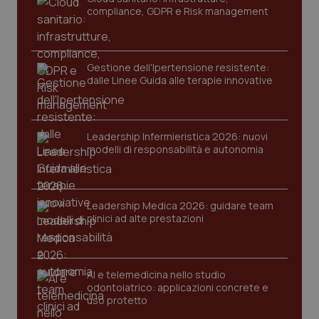
compliance, GDPR e Risk management
Gestione dell'Ipertensione resistente:
dalle Linee Guida alle terapie innovative
Leadership Infermieristica 2026: nuovi
CookieScriptConsent
5 mesi
CookieScript
modelli di responsabilità e autonomia
settim
www.quotidianosanita.it
Leadership Medica 2026: guidare team
clinici ad alte prestazioni
AI e telemedicina nello studio
odontoiatrico: applicazioni concrete e
uso protetto
tracking-sites-ironfish-
www.quotidianosanita.it
4