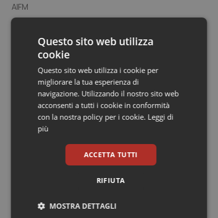
AIFM
Salute orale & impianti
Sangue & coagulazione
Questo sito web utilizza
25 Gennaio 2017
© Riproduzione riservata
cookie
Tiroide
Questo sito web utilizza i cookie per
migliorare la tua esperienza di
Tumore al seno
navigazione. Utilizzando il nostro sito web
acconsenti a tutti i cookie in conformità
Tumore ovarico
con la nostra policy per i cookie.
Leggi di
più
Potrebbe interessarti in
Tumori del Polmone & Testa Collo
Lettere al direttore
ACCETTA TUTTI
Tumori gastrointestinali
“Hai la diarrea? Vai alla Casa della
RIFIUTA
Comunità!” Slogan rischioso per una
Ulcera & Reflusso
giusta campagna promozionale delle
nuove strutture territoriali.
MOSTRA DETTAGLI
Vaccini