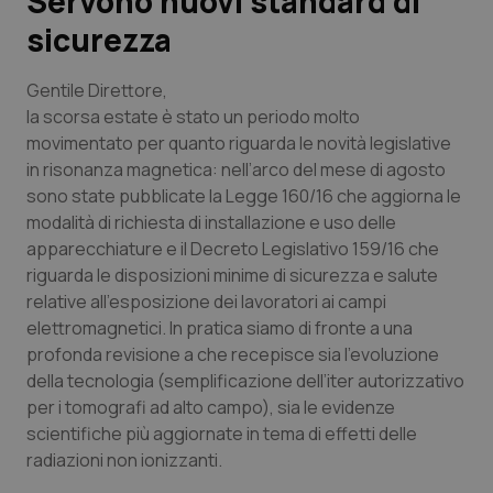
Servono nuovi standard di
sicurezza
Scienza e Farmaci
Gentile Direttore,
Studi e Analisi
la scorsa estate è stato un periodo molto
movimentato per quanto riguarda le novità legislative
Lettere al direttore
in risonanza magnetica: nell’arco del mese di agosto
sono state pubblicate la Legge 160/16 che aggiorna le
Edizioni Regionali
modalità di richiesta di installazione e uso delle
apparecchiature e il Decreto Legislativo 159/16 che
riguarda le disposizioni minime di sicurezza e salute
QS Pro
relative all’esposizione dei lavoratori ai campi
elettromagnetici. In pratica siamo di fronte a una
Professionisti Sanitari.AI
profonda revisione a che recepisce sia l’evoluzione
della tecnologia (semplificazione dell’iter autorizzativo
Abruzzo
QS Pro Gold
per i tomografi ad alto campo), sia le evidenze
scientifiche più aggiornate in tema di effetti delle
QS Club
Newsletter
Basilicata
Artrite & artrosi
radiazioni non ionizzanti.