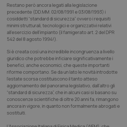
Calabria
Asma & BPCO
Restano però ancora legati alla legislazione
precedente (DD.MM. 02/08/1991 e 03/08/1993) i
cosiddetti “standard di sicurezza” ovvero i requisiti
Campania
Car-T
minimi strutturali, tecnologici e organizzativi relativi
all’esercizio dell’impianto (il famigerato art. 2 del DPR
Emilia-Romagna
Colesterolo & coronaropatie
542 del 8 agosto 1994!).
Friuli Venezia Giulia
Dermatite Atopica
Si è creata così una incredibile incongruenza a livello
giuridico che potrebbe inficiare significativamente i
Lazio
Diabete & glucometri
benefici, anche economici, che queste importanti
riforme comportano. Se da un lato le novità introdotte
Liguria
Disturbi dell’umore
l’estate scorsa costituiscono il tanto atteso
aggiornamento del panorama legislativo, dall’altro gli
“standard di sicurezza”, che in alcuni casi si basano su
Lombardia
Dolore
conoscenze scientifiche di oltre 20 anni fa, rimangono
ancora in vigore, in quanto non formalmente abrogati e
Marche
Donna & Salute
sostituiti.
Molise
Epatiti
L’Associazione Italiana di Fisica Medica (AIFM), che