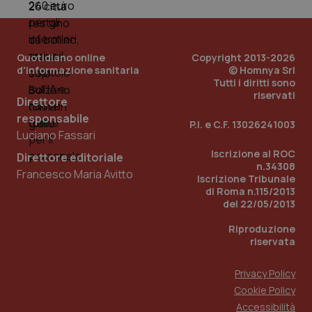
Quotidiano online
Copyright 2013-2026
d'informazione sanitaria
© Homnya Srl
Tutti i diritti sono
riservati
Direttore
responsabile
P.I. e C.F. 13026241003
Luciano Fassari
_ga_KM60CM4NPH
.quotidianosanita.it
1 anno
mes
Iscrizione al ROC
Direttore editoriale
n.34308
Francesco Maria Avitto
Iscrizione Tribunale
di Roma n.115/2013
del 22/05/2013
Riproduzione
riservata
Fornitore
/
Privacy Policy
Nome
Scadenza
Descrizion
Dominio
Cookie Policy
Nome
Fornitore
/
Dominio
Scadenza
Des
_ga_0VMQEQKQ1N
.quotidianosanita.it
1 anno 1
Questo
Accessibilità