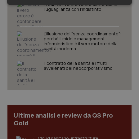
In sanità il vero errore è confondere
Necessari
Statistici
Marketing
l’uguaglianza con l’indistinto
L’illusione del “senza coordinamento”:
perché il middle management
infermieristico è il vero motore della
sanità moderna
Necessari
Statistici
Marketing
I cookie necessari contribuiscono a rendere fruibile il
Il contratto della sanità e i frutti
sito web abilitandone funzionalità di base quali la
avvelenati del neocorporativismo
navigazione sulle pagine e l'accesso alle aree
protette del sito. Il sito web non è in grado di
funzionare correttamente senza questi cookie.
Nome
Fornitore
/
Dominio
Scaden
VISITOR_PRIVACY_METADATA
5 mesi
YouTube
settim
.youtube.com
Ultime analisi e review da QS Pro
Gold
Cloud sanitario: infrastrutture,