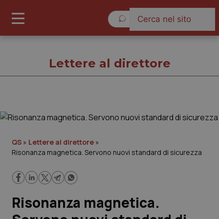
Sabato 8 Agosto 2026
Lettere al direttore
Lettere al direttore
Cronache
QS
»
Lettere al direttore
»
Risonanza magnetica. Servono nuovi standard di sicurezza
Governo e Parlamento
Regioni e Asl
Risonanza magnetica.
Lavoro e Professioni