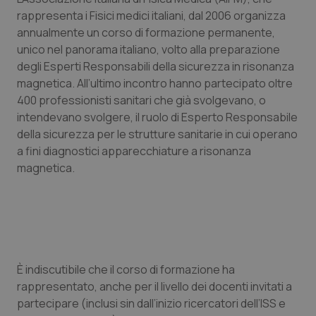
rappresenta i Fisici medici italiani, dal 2006 organizza
Piemonte
HIV
annualmente un corso di formazione permanente,
unico nel panorama italiano, volto alla preparazione
Provincia Autonoma di Bolzano
Infezioni & Febbre
degli Esperti Responsabili della sicurezza in risonanza
magnetica. All’ultimo incontro hanno partecipato oltre
Provincia Autonoma di Trento
Ipertensione & Scompenso
400 professionisti sanitari che già svolgevano, o
intendevano svolgere, il ruolo di Esperto Responsabile
della sicurezza per le strutture sanitarie in cui operano
Puglia
Malattie rare
a fini diagnostici apparecchiature a risonanza
magnetica.
Sardegna
Malattia di Crohn & Rettocolite Ulcerosa
Sicilia
Neuroscienze & patologie neurodegenerative
Toscana
Obesità
È indiscutibile che il corso di formazione ha
Umbria
Oftalmologia
rappresentato, anche per il livello dei docenti invitati a
partecipare (inclusi sin dall’inizio ricercatori dell’ISS e