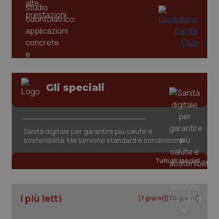
tracking-enable
settim
2 gior
tracking-sites-ironfish-
www.quotidianosanita.it
4
session-id
settim
2 gior
Gli speciali
_ga
1 anno
Google LLC
mes
.quotidianosanita.it
Sanità digitale per garantire più salute e
sostenibilità. Ma servono standard e condivisione
Tutti gli speciali
I più letti
[7 giorni]
[30 giorni]