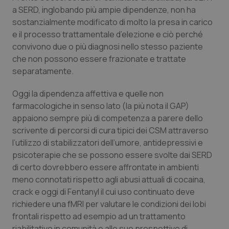
Valle D’Aosta
Oncodermatologia
a SERD, inglobando più ampie dipendenze, non ha
sostanzialmente modificato di molto la presa in carico
Veneto
Oncoematologia
e il processo trattamentale d’elezione e ciò perché
convivono due o più diagnosi nello stesso paziente
Oncologia & Nutrizione
che non possono essere frazionate e trattate
separatamente.
Psoriasi & pelle
Oggi la dipendenza affettiva e quelle non
farmacologiche in senso lato (la più nota il GAP)
Quotidiano Cardiologia
appaiono sempre più di competenza a parere dello
scrivente di percorsi di cura tipici dei CSM attraverso
Quotidiano Chirurgia
l’utilizzo di stabilizzatori dell’umore, antidepressivi e
psicoterapie che se possono essere svolte dai SERD
Quotidiano Oncologia
di certo dovrebbero essere affrontate in ambienti
meno connotati rispetto agli abusi attuali di cocaina,
Quotidiano Pediatria
crack e oggi di Fentanyl il cui uso continuato deve
richiedere una fMRI per valutare le condizioni dei lobi
Rene & patologie urogenitali
frontali rispetto ad esempio ad un trattamento
riabilitativo in comunità e alle sue prospettive di