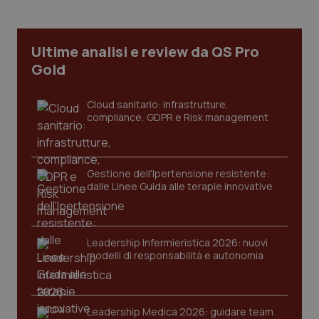
CookieScriptConsent
5 mesi
CookieScript
settim
www.quotidianosanita.it
Ultime analisi e review da QS Pro
Gold
Cloud sanitario: infrastrutture,
compliance, GDPR e Risk management
Gestione dell'Ipertensione resistente:
dalle Linee Guida alle terapie innovative
tracking-sites-ironfish-
www.quotidianosanita.it
4
tracking-enable
settim
2 gior
Leadership Infermieristica 2026: nuovi
modelli di responsabilità e autonomia
tracking-sites-ironfish-
www.quotidianosanita.it
4
session-id
settim
Leadership Medica 2026: guidare team
2 gior