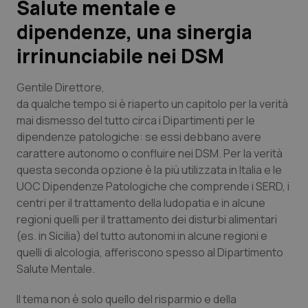
Salute mentale e
dipendenze, una sinergia
Scienza e Farmaci
irrinunciabile nei DSM
Studi e Analisi
Gentile Direttore,
Lettere al direttore
da qualche tempo si è riaperto un capitolo per la verità
mai dismesso del tutto circa i Dipartimenti per le
dipendenze patologiche: se essi debbano avere
Edizioni Regionali
carattere autonomo o confluire nei DSM. Per la verità
questa seconda opzione è la più utilizzata in Italia e le
QS Pro
UOC Dipendenze Patologiche che comprende i SERD, i
centri per il trattamento della ludopatia e in alcune
Professionisti Sanitari.AI
regioni quelli per il trattamento dei disturbi alimentari
(es. in Sicilia) del tutto autonomi in alcune regioni e
Abruzzo
QS Pro Gold
quelli di alcologia, afferiscono spesso al Dipartimento
Salute Mentale.
QS Club
Newsletter
Basilicata
Artrite & artrosi
Il tema non è solo quello del risparmio e della