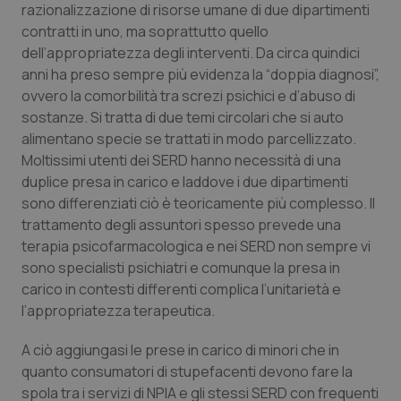
razionalizzazione di risorse umane di due dipartimenti
Calabria
Asma & BPCO
contratti in uno, ma soprattutto quello
dell’appropriatezza degli interventi. Da circa quindici
Campania
Car-T
anni ha preso sempre più evidenza la “doppia diagnosi”,
ovvero la comorbilità tra screzi psichici e d’abuso di
Emilia-Romagna
Colesterolo & coronaropatie
sostanze. Si tratta di due temi circolari che si auto
alimentano specie se trattati in modo parcellizzato.
Friuli Venezia Giulia
Dermatite Atopica
Moltissimi utenti dei SERD hanno necessità di una
duplice presa in carico e laddove i due dipartimenti
Lazio
Diabete & glucometri
sono differenziati ciò è teoricamente più complesso. Il
trattamento degli assuntori spesso prevede una
Liguria
Disturbi dell’umore
terapia psicofarmacologica e nei SERD non sempre vi
sono specialisti psichiatri e comunque la presa in
carico in contesti differenti complica l’unitarietà e
Lombardia
Dolore
l’appropriatezza terapeutica.
Marche
Donna & Salute
A ciò aggiungasi le prese in carico di minori che in
quanto consumatori di stupefacenti devono fare la
Molise
Epatiti
spola tra i servizi di NPIA e gli stessi SERD con frequenti