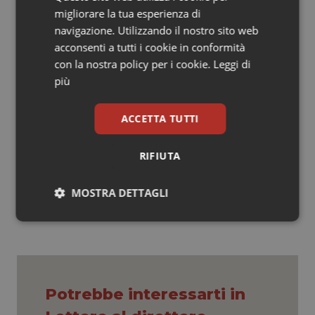
migliorare la tua esperienza di
parte, con l’inglobamento delle Dipendenze
navigazione. Utilizzando il nostro sito web
Patologiche alla direzione di un DSM può aspirare a
acconsenti a tutti i cookie in conformità
questo punto anche un sanitario che non proviene
con la nostra policy per i cookie.
Leggi di
dalla psichiatria tradizionale.
più
Roberto Cafiso
Psicologo – Psicoterapeuta
ACCETTA TUTTI
RIFIUTA
14 Aprile 2025
© Riproduzione riservata
MOSTRA DETTAGLI
Necessari
Statistici
Marketing
Potrebbe interessarti in