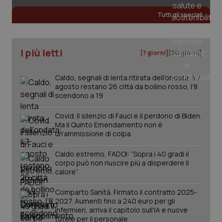
Tutti gli speciali
I più letti
[7 giorni]
[30 giorni]
PHPSESSID
Sessio
PHP.net
www.quotidianosanita.it
Caldo, segnali di lenta ritirata dell'ondata: il 7
agosto restano 26 città da bollino rosso, l'8
scendono a 19
Covid. Il silenzio di Fauci e il perdono di Biden.
Ma il Quinto Emendamento non è
un’ammissione di colpa
Caldo estremo, FADOI: “Sopra i 40 gradi il
corpo può non riuscire più a disperdere il
calore”
Comparto Sanità. Firmato il contratto 2025-
2027. Aumenti fino a 240 euro per gli
infermieri, arriva il capitolo sull'IA e nuove
tutele per il personale