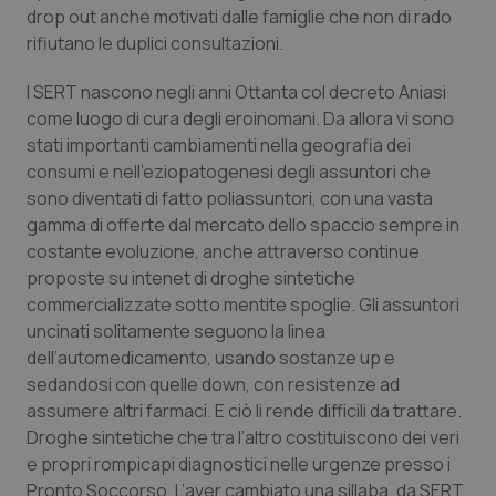
drop out anche motivati dalle famiglie che non di rado
Piemonte
HIV
rifiutano le duplici consultazioni.
I SERT nascono negli anni Ottanta col decreto Aniasi
Provincia Autonoma di Bolzano
Infezioni & Febbre
come luogo di cura degli eroinomani. Da allora vi sono
stati importanti cambiamenti nella geografia dei
Provincia Autonoma di Trento
Ipertensione & Scompenso
consumi e nell’eziopatogenesi degli assuntori che
sono diventati di fatto poliassuntori, con una vasta
Puglia
Malattie rare
gamma di offerte dal mercato dello spaccio sempre in
costante evoluzione, anche attraverso continue
Sardegna
Malattia di Crohn & Rettocolite Ulcerosa
proposte su intenet di droghe sintetiche
commercializzate sotto mentite spoglie. Gli assuntori
Sicilia
Neuroscienze & patologie neurodegenerative
uncinati solitamente seguono la linea
dell’automedicamento, usando sostanze up e
Toscana
Obesità
sedandosi con quelle down, con resistenze ad
assumere altri farmaci. E ciò li rende difficili da trattare.
Droghe sintetiche che tra l’altro costituiscono dei veri
Umbria
Oftalmologia
e propri rompicapi diagnostici nelle urgenze presso i
Pronto Soccorso. L’aver cambiato una sillaba, da SERT