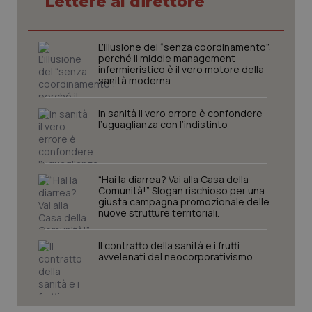
Lettere al direttore
Necessari
Statistici
Marketing
I cookie necessari contribuiscono a rendere fruibile il
sito web abilitandone funzionalità di base quali la
L’illusione del “senza coordinamento”:
navigazione sulle pagine e l'accesso alle aree
perché il middle management
protette del sito. Il sito web non è in grado di
infermieristico è il vero motore della
funzionare correttamente senza questi cookie.
sanità moderna
Nome
Fornitore
/
Dominio
Scaden
In sanità il vero errore è confondere
VISITOR_PRIVACY_METADATA
5 mesi
YouTube
l’uguaglianza con l’indistinto
settim
.youtube.com
“Hai la diarrea? Vai alla Casa della
Comunità!” Slogan rischioso per una
giusta campagna promozionale delle
nuove strutture territoriali.
Il contratto della sanità e i frutti
avvelenati del neocorporativismo