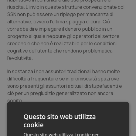
Salute orale & impianti
riuscita. L’ invio in queste strutture convenzionate col
SSN non può essere un ripiego per mancanza di
alternative, ovvero l’ultima spiaggia di cura. Ciò
Sangue & coagulazione
vorrebbe dire impiegare il denaro pubblico in un
progetto al quale neppure gli operatori del settore
Tiroide
credono e che non è realizzabile per le condizioni
cognitive dell’utente che rendono problematica
Tumore al seno
l’evolutività.
Tumore ovarico
In sostanza i non assuntori tradizionali hanno molte
difficoltà a frequentare se in promiscuità spazi ove
Tumori del Polmone & Testa Collo
sono presenti gli assuntori abituali di stupefacenti e
ciò per un pregiudizio generalizzato non ancora
sopito.
Tumori gastrointestinali
Questa sinergia all’interno dei DSM ritengo che oggi
Questo sito web utilizza
Ulcera & Reflusso
sia diventata irrinunciabile oltre gli steccati ideologici e
cookie
gli interessi pur legittimi di carriera dei direttori di UOC
Vaccini
Questo sito web utilizza i cookie per
che aspirano a diventare capi dipartimento. D’altra