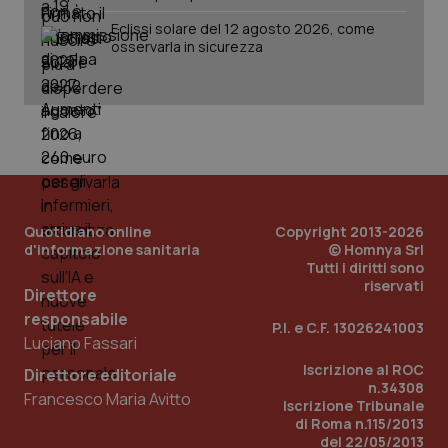
Eclissi solare del 12 agosto 2026, come
osservarla in sicurezza
_ga_KM60CM4NPH
.quotidianosanita.it
1 anno
mes
Quotidiano online
Copyright 2013-2026
Fornitore
/
d'informazione sanitaria
© Homnya Srl
Nome
Scadenza
Descrizion
Dominio
Tutti i diritti sono
Nome
Fornitore
/
Dominio
Scadenza
Des
riservati
_ga_0VMQEQKQ1N
.quotidianosanita.it
1 anno 1
Questo
Direttore
mese
cookie
VISITOR_INFO1_LIVE
5 mesi 4
Que
Google LLC
viene
responsabile
settimane
imp
.youtube.com
P.I. e C.F. 13026241003
utilizzato
You
Luciano Fassari
da Google
ten
Analytics
pre
Iscrizione al ROC
per
Direttore editoriale
del
mantener
n.34308
vid
Francesco Maria Avitto
lo stato
inco
Iscrizione Tribunale
della
può
di Roma n.115/2013
sessione.
det
del 22/05/2013
vis