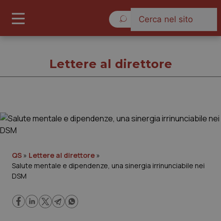
Venerdì 7 Agosto 2026
Lettere al direttore
Lettere al direttore
Cronache
QS
»
Lettere al direttore
»
Salute mentale e dipendenze, una sinergia irrinunciabile nei
Governo e Parlamento
DSM
Regioni e Asl
Lavoro e Professioni