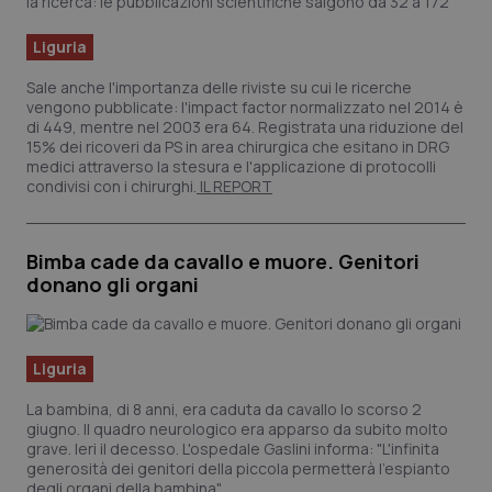
Liguria
Sale anche l'importanza delle riviste su cui le ricerche
vengono pubblicate: l'impact factor normalizzato nel 2014 è
di 449, mentre nel 2003 era 64. Registrata una riduzione del
15% dei ricoveri da PS in area chirurgica che esitano in DRG
medici attraverso la stesura e l'applicazione di protocolli
condivisi con i chirurghi.
IL REPORT
Bimba cade da cavallo e muore. Genitori
donano gli organi
Liguria
La bambina, di 8 anni, era caduta da cavallo lo scorso 2
giugno. Il quadro neurologico era apparso da subito molto
grave. Ieri il decesso. L'ospedale Gaslini informa: "L'infinita
generosità dei genitori della piccola permetterà l'espianto
degli organi della bambina".