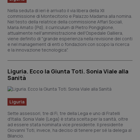
Valle D’Aosta
Oncodermatologia
Nella seduta di ieri è arrivato il via libera della XII
commissione di Montecitorio e Palazzo Madama alla nomina.
Veneto
Oncoematologia
Nel testo della relatrice della commissione Affari Sociali,
Maria Amato (Pd), il curriculum di Pietro Pongiglione,
Oncologia & Nutrizione
attualmente nell'amministrazione dell'Ospedale Galliera,
viene definito di "grande esperienza nella revisione dei conti
e nel management di enti o fondazioni con scopo la ricerca
Psoriasi & pelle
e la innovazione tecnologica".
Quotidiano Cardiologia
Liguria. Ecco la Giunta Toti. Sonia Viale alla
Sanità
Quotidiano Chirurgia
Quotidiano Oncologia
Liguria
Sette assessori, tre di Fi, tre della Lega e uno di Fratelli
Quotidiano Pediatria
d'Italia. Sonia Viale (Lega) è stata scelta per la sanità, oltre
ad essere stata nominata vice presidente. Il presidente
Giovanni Toti, invece, ha deciso di tenere per sé la delega al
Rene & patologie urogenitali
Bilancio.