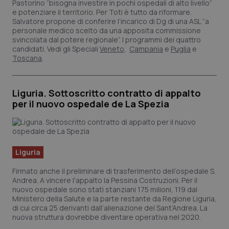
Pastorino “bisogna investire in pochi ospedali di alto livello”
e potenziare il territorio. Per Toti è tutto da riformare.
Salvatore propone di conferire l’incarico di Dg di una ASL “a
personale medico scelto da una apposita commissione
svincolata dal potere regionale”. I programmi dei quattro
tracking-sites-ironfish-
www.quotidianosanita.it
4
candidati. Vedi gli Speciali
Veneto
,
Campania
e
Puglia
e
tracking-enable
settim
Toscana
.
2 gior
Liguria. Sottoscritto contratto di appalto
per il nuovo ospedale de La Spezia
tracking-sites-ironfish-
www.quotidianosanita.it
4
session-id
settim
2 gior
Liguria
_ga
1 anno
Google LLC
mes
.quotidianosanita.it
Firmato anche il preliminare di trasferimento dell’ospedale S.
Andrea. A vincere l'appalto la Pessina Costruzioni. Per il
nuovo ospedale sono stati stanziani 175 milioni, 119 dal
Ministero della Salute e la parte restante da Regione Liguria,
di cui circa 25 derivanti dall’alienazione del Sant’Andrea. La
nuova struttura dovrebbe diventare operativa nel 2020.