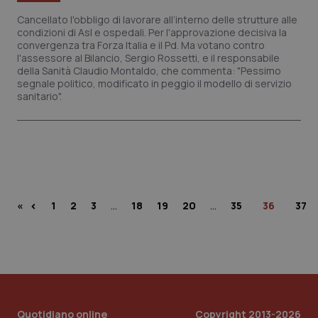
Cancellato l'obbligo di lavorare all’interno delle strutture alle
condizioni di Asl e ospedali. Per l'approvazione decisiva la
convergenza tra Forza Italia e il Pd. Ma votano contro
l'assessore al Bilancio, Sergio Rossetti, e il responsabile
della Sanità Claudio Montaldo, che commenta: "Pessimo
segnale politico, modificato in peggio il modello di servizio
sanitario".
…
…
‹
«
1
2
3
18
19
20
35
36
37
Quotidiano online
Copyright 2013-2026