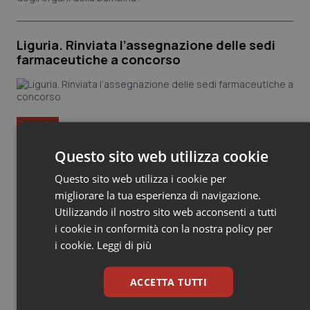
Liguria. Rinviata l’assegnazione delle sedi
farmaceutiche a concorso
Liguria
Questo in conseguenza dell'ordinanza del Tar Liguria che ha
Questo sito web utilizza cookie
accolto il ricorso di una farmacista che chiedeva
l'annullamento della
delibera n. 928/2014
avente ad oggetto
Questo sito web utilizza i cookie per
l'approvazione della graduatoria di merito definitiva dei
migliorare la tua esperienza di navigazione.
vincitori del concorso straordinario. Il tribunale
Utilizzando il nostro sito web acconsenti a tutti
amministrativo ha fissato la discussione del ricorso nel
merito al prossimo 17 settembre.
L'ORDINANZA
i cookie in conformità con la nostra policy per
i cookie.
Leggi di più
Utifar: “Le 60 sedi rifiutate dimostrano l’inutilità
del concorso”
ACCETTA TUTTI