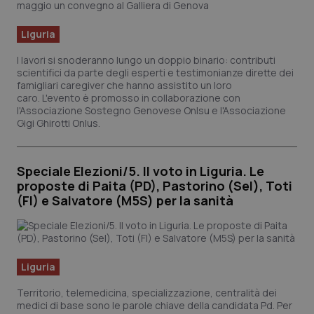
Liguria
I lavori si snoderanno lungo un doppio binario: contributi
scientifici da parte degli esperti e testimonianze dirette dei
famigliari caregiver che hanno assistito un loro
caro. L'evento è promosso in collaborazione con
l'Associazione Sostegno Genovese Onlsu e l'Associazione
Gigi Ghirotti Onlus.
Speciale Elezioni/5. Il voto in Liguria. Le
proposte di Paita (PD), Pastorino (Sel), Toti
(FI) e Salvatore (M5S) per la sanità
CookieScriptConsent
5 mesi
CookieScript
settim
www.quotidianosanita.it
Liguria
Territorio, telemedicina, specializzazione, centralità dei
medici di base sono le parole chiave della candidata Pd. Per