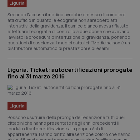
Liguria
det
vis
we
Secondo l'accusa il medico avrebbe omesso di compiere
uti
atti d'ufficio in quanto le ecografie non sarebbero atti
nuo
ver
interruttivi della gravidanza. Il camice bianco aveva rifiutato
del
effettuare l'ecografia di controllo a due donne che avevano
Yo
avviato la procedura d'interruzione di gravidanza, ponendo
questioni di coscienza.
I medici cattolici:
“Medicina non è un
YSC
Sessione
Que
Google LLC
im
.youtube.com
distributore automatico di prestazioni e di esami”
Yo
ten
vis
vid
Liguria. Ticket: autocertificazioni prorogate
__Secure-
.youtube.com
5 mesi 4
Que
fino al 31 marzo 2016
ROLLOUT_TOKEN
settimane
im
You
ges
del
e d
per
del
Liguria
ute
Possono usufruire della proroga dell'esenzione tutti quei
tracking-sites-
www.quotidianosanita.it
4
Que
ironfish-tracking-
settimane
im
cittadini che hanno presentato negli anni precedenti il
named-enable
2 giorni
dal
modulo di autocertificazione alla propria Asl di
per
appartenenza. Hanno diritto all’esenzione coloro che hanno
sis
sol
piu’ di 65 anni e appartengono a un nucleo familiare con un