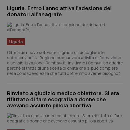
Fornitore
/
Liguria. Entro l’anno attiva l’adesione dei
Nome
Scadenza
Descrizio
Dominio
donatori all’anagrafe
Nome
Fornitore
/
Dominio
Scadenza
Des
_ga_0VMQEQKQ1N
.quotidianosanita.it
1 anno 1
Questo
mese
cookie
VISITOR_INFO1_LIVE
5 mesi 4
Que
Google LLC
viene
settimane
im
.youtube.com
utilizzato
Yo
da Google
ten
Analytics
pre
Liguria
per
del
mantener
vid
lo stato
inc
Oltre a un nuovo software in grado di raccogliere le
della
pu
sottoscrizioni, la Regione promuoverà attività di formazione
sessione.
det
e sensibilizzazione. Rambaudi: "Invitiamo i Comuni ad aderire
vis
we
perché si tratta di una scelta di civiltà che si può compiere
uti
nella consapevolezza che tutti potremmo averne bisogno".
nuo
ver
del
Yo
Rinviato a giudizio medico obiettore. Si era
__Secure-YNID
.youtube.com
5 mesi 4
Que
rifiutato di fare ecografia a donne che
settimane
im
Yo
avevano assunto pillola abortiva
ten
pre
del
vid
inc
pu