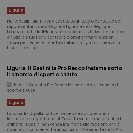
Liguria
Scienza e Farmaci
Nei prossimi giorni verrà costituito un tavolo paritetico con
rappresentanti della Regione Liguria e della Regione
Studi e Analisi
Lombardia che individueranno le prime iniziative per mettere
a nudo la situazione contabile e programmare le azioni
future per rendere l'offerta sanitaria in Liguria in linea con i
Lettere al direttore
bisogni di salute.
Edizioni Regionali
Liguria. Il Gaslini la Pro Recco insieme sotto
il binomio di sport e salute
QS Pro
Professionisti Sanitari.AI
Liguria
Abruzzo
QS Pro Gold
La squadra di pallanuoto e l'ospedale svilupperanno
iniziative e progetti comuni. Previsti eventi e raccolte fondi
QS Club
Newsletter
Basilicata
Artrite & artrosi
affinché "il Gaslini non venga mai meno alla missione che è
chiamato a compiere” ha annunciato il Presidente della Pro