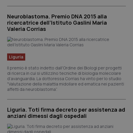
Salute orale & impianti
Neuroblastoma. Premio DNA 2015 alla
Sangue & coagulazione
ricercatrice dell’Istituto Gaslini Maria
Valeria Corrias
Tiroide
Tumore al seno
Liguria
Il premio è stato indetto dall'Ordine dei Biologi per progetti
Tumore ovarico
di ricerca in cui si utilizzino tecniche di biologia molecolare
d’avanguardia. La dottoressa Corrias ha vinto per lo studio
Tumori del Polmone & Testa Collo
"Valutazione della malattia midollare ed ematica nei pazienti
affetti da neuroblastoma”.
Tumori gastrointestinali
Liguria. Toti firma decreto per assistenza ad
Ulcera & Reflusso
anziani dimessi dagli ospedali
Vaccini