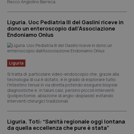
Recco Angiolino Barreca.
Calabria
Asma & BPCO
Campania
Car-T
Liguria. Uoc Pediatria III del Gaslini riceve in
dono un enteroscopio dall’Associazione
Endoniamo Onlus
Emilia-Romagna
Colesterolo & coronaropatie
Friuli Venezia Giulia
Dermatite Atopica
Liguria
Lazio
Diabete & glucometri
Si tratta di particolare video-endoscopio che, grazie alla
tecnologia di cui è dotato, è in grado di esplorare tutto
Liguria
Disturbi dell’umore
l'intestino tenue in via diretta potendo eseguire biopsie
diagnostiche e, in taluni casi, persino piccoli interventi
(polipectomie, ablazione di angio-displasie) evitando
Lombardia
Dolore
interventi chirurgici tradizionali.
Marche
Donna & Salute
Liguria. Toti: “Sanità regionale oggi lontana
da quella eccellenza che pure è stata”
Molise
Epatiti