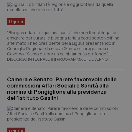
Piemonte
HIV
Liguria
Provincia Autonoma di Bolzano
Infezioni & Febbre
“Bisogna ridare ai liguri una sanità che non li costringa ad
emigrare per curarsi e bisogna farlo a costi sostenibili”, ha
Provincia Autonoma di Trento
Ipertensione & Scompenso
affermato il neo presidente della Liguria presentando in
Consiglio Regionale la nuova Giunta e il programma di
Governo. “Siamo qui per un cambiamento profondo”. IL
Puglia
Malattie rare
DISCORSO INTEGRALE
e il
PROGRAMMA DI GOVERNO
Sardegna
Malattia di Crohn & Rettocolite Ulcerosa
Camera e Senato. Parere favorevole delle
commissioni Affari Sociali e Sanità alla
Sicilia
Neuroscienze & patologie neurodegenerative
nomina di Pongiglione alla presidenza
dell’Istituto Gaslini
Toscana
Obesità
Umbria
Oftalmologia
Liguria