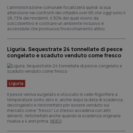
L'amministrazione comunale focalizzerà quindi la sua
attenzione nei confronti dei cittadini over 65 che oggi sono il
26,73% dei residenti, il 30% dei quali vivono da
soli.L'obiettivo è costruire un ambiente inclusivo e
accessibile che promuova l'invecchiamento attivo.
Liguria. Sequestrate 24 tonnellate di pesce
congelato e scaduto venduto come fresco
Liguria
_ga_KM60CM4NPH
.quotidianosanita.it
1 anno
mes
Il pesce veniva surgelato e stoccato in celle frigorifere a
temperature sotto zero e, anche dopo la data di scadenza,
decongelato e rietichettato per essere venduto sul
mercato come “fresco”. Lo stesso accadeva con altri
alimenti, rietichettati anche quando la scadenza originaria
risaliva a 4 anni prima.
VIDEO