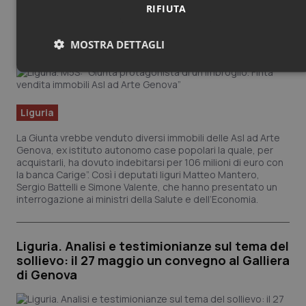
RIFIUTA
Liguria. M5S: “Giunta protagonista di un
imbroglio. Finta vendita immobili Asl ad Arte
MOSTRA DETTAGLI
Genova”
Necessari
Statistici
Marketing
Liguria
La Giunta vrebbe venduto diversi immobili delle Asl ad Arte
Genova, ex istituto autonomo case popolari la quale, per
acquistarli, ha dovuto indebitarsi per 106 milioni di euro con
Necessari
Statistici
Marketing
la banca Carige”. Così i deputati liguri Matteo Mantero,
Sergio Battelli e Simone Valente, che hanno presentato un
I cookie necessari contribuiscono a rendere fruibile il sito
interrogazione ai ministri della Salute e dell’Economia.
web abilitandone funzionalità di base quali la navigazione
sulle pagine e l'accesso alle aree protette del sito. Il sito
web non è in grado di funzionare correttamente senza
questi cookie.
Liguria. Analisi e testimionianze sul tema del
sollievo: il 27 maggio un convegno al Galliera
Nome
Fornitore
/
Dominio
Scade
di Genova
VISITOR_PRIVACY_METADATA
5 mesi
YouTube
settim
.youtube.com