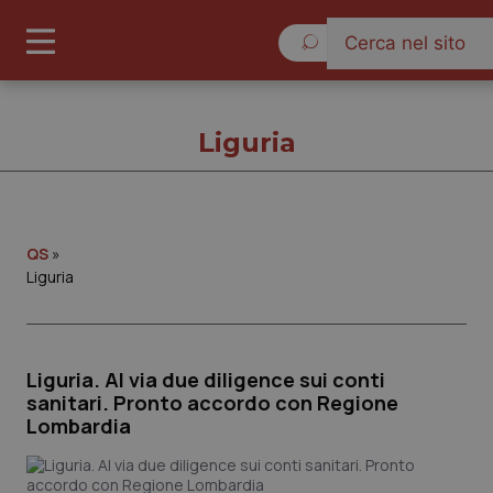
Giovedì 6 Agosto 2026
Liguria
Liguria
QS
»
Liguria
Cronache
Governo e Parlamento
Liguria. Al via due diligence sui conti
sanitari. Pronto accordo con Regione
Lombardia
Regioni e Asl
Lavoro e Professioni