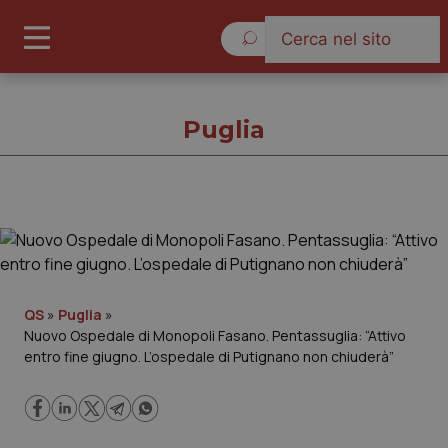
Sabato 8 Agosto 2026
Puglia
Puglia
Cronache
QS
»
Puglia
»
Nuovo Ospedale di Monopoli Fasano. Pentassuglia: “Attivo
Governo e Parlamento
entro fine giugno. L’ospedale di Putignano non chiuderà”
Regioni e Asl
Lavoro e Professioni