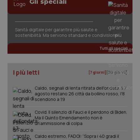
Gli speciali
Sanità digitale per garantire più salute e
sostenibilità. Ma servono standard e condivisione
tracking-sites-ironfish-
www.quotidianosanita.it
4
tracking-enable
settim
Tutti gli speciali
2 gior
I più letti
[7 giorni]
[30 giorni]
tracking-sites-ironfish-
www.quotidianosanita.it
4
session-id
settim
2 gior
Caldo, segnali di lenta ritirata dell'ondata: il 7
agosto restano 26 città da bollino rosso, l'8
scendono a 19
Covid. Il silenzio di Fauci e il perdono di Biden.
_ga
1 anno
Google LLC
Ma il Quinto Emendamento non è
mes
.quotidianosanita.it
un’ammissione di colpa
Caldo estremo, FADOI: “Sopra i 40 gradi il