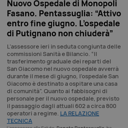
Nuovo Ospedale di Monopoli
Fasano. Pentassuglia: “Attivo
Scienza e Farmaci
entro fine giugno. L’ospedale
Studi e Analisi
di Putignano non chiuderà”
Lettere al direttore
L’assessore ieri in seduta congiunta delle
commissioni Sanità e Bilancio. “Il
Edizioni Regionali
trasferimento graduale dei reparti del
San Giacomo nel nuovo ospedale avverrà
QS Pro
durante il mese di giugno, l’ospedale San
Giacomo è destinato a ospitare una casa
Professionisti Sanitari.AI
di comunità”. Quanto ai fabbisogni di
personale per il nuovo ospedale, previsto
Abruzzo
QS Pro Gold
il passaggio dagli attuali 602 a circa 800
operatori a regime.
LA RELAZIONE
QS Club
Newsletter
Basilicata
Artrite & artrosi
TECNICA