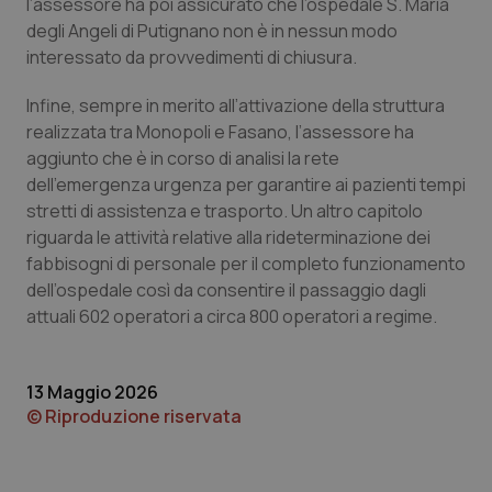
l’assessore ha poi assicurato che l’ospedale S. Maria
degli Angeli di Putignano non è in nessun modo
Piemonte
HIV
interessato da provvedimenti di chiusura.
Provincia Autonoma di Bolzano
Infezioni & Febbre
Infine, sempre in merito all’attivazione della struttura
realizzata tra Monopoli e Fasano, l’assessore ha
Provincia Autonoma di Trento
Ipertensione & Scompenso
aggiunto che è in corso di analisi la rete
dell’emergenza urgenza per garantire ai pazienti tempi
Puglia
Malattie rare
stretti di assistenza e trasporto. Un altro capitolo
riguarda le attività relative alla rideterminazione dei
fabbisogni di personale per il completo funzionamento
Sardegna
Malattia di Crohn & Rettocolite Ulcerosa
dell’ospedale così da consentire il passaggio dagli
attuali 602 operatori a circa 800 operatori a regime.
Sicilia
Neuroscienze & patologie neurodegenerative
Toscana
Obesità
13 Maggio 2026
© Riproduzione riservata
Umbria
Oftalmologia