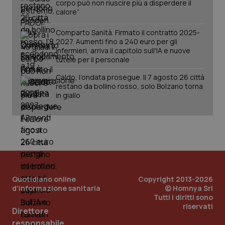
corpo può non riuscire più a disperdere il
calore”
Comparto Sanità. Firmato il contratto 2025-
2027. Aumenti fino a 240 euro per gli
infermieri, arriva il capitolo sull'IA e nuove
tutele per il personale
Caldo, l’ondata prosegue. Il 7 agosto 26 città
restano da bollino rosso, solo Bolzano torna
in giallo
Quotidiano online
Copyright 2013-2026
d'informazione sanitaria
© Homnya Srl
Tutti i diritti sono
riservati
Direttore
PHPSESSID
Sessio
PHP.net
www.quotidianosanita.it
responsabile