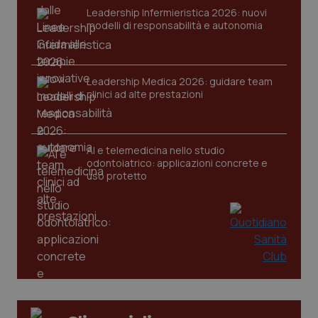
VISITOR_PRIVACY_METADATA
5 mesi
YouTube
Leadership Infermieristica 2026: nuovi
settim
.youtube.com
modelli di responsabilità e autonomia
Leadership Medica 2026: guidare team
clinici ad alte prestazioni
AI e telemedicina nello studio
odontoiatrico: applicazioni concrete e
uso protetto
CookieScriptConsent
5 mesi
CookieScript
settim
www.quotidianosanita.it