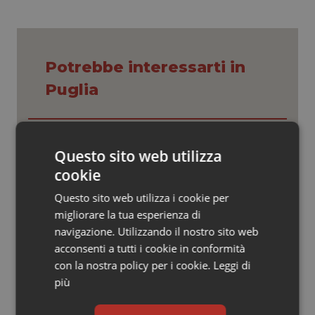
Valle D’Aosta
Oncodermatologia
Veneto
Oncoematologia
Potrebbe interessarti in
Oncologia & Nutrizione
Puglia
Psoriasi & pelle
Puglia. Penstassuglia incontra i
Quotidiano Cardiologia
sindacati della medicina
Questo sito web utilizza
convenzionata. Il confronto riparte
cookie
Quotidiano Chirurgia
Questo sito web utilizza i cookie per
Puglia. Unità di crisi sanitaria al lavoro,
Decaro accelera su 118, liste d’attesa
migliorare la tua esperienza di
Quotidiano Oncologia
e conti
navigazione. Utilizzando il nostro sito web
acconsenti a tutti i cookie in conformità
Quotidiano Pediatria
con la nostra policy per i cookie.
Leggi di
Natalità. Asl di Foggia pubblica avviso
per contributi fino a 3mila euro per la
più
crioconservazione degli ovociti
Rene & patologie urogenitali